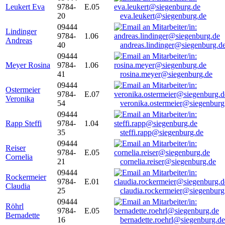
Leukert Eva
9784-
E.05
20
eva.leukert@siegenburg.de
09444
Lindinger
9784-
1.06
Andreas
40
andreas.lindinger@siegenburg.d
09444
Meyer Rosina
9784-
1.06
41
rosina.meyer@siegenburg.de
09444
Ostermeier
9784-
E.07
Veronika
54
veronika.ostermeier@siegenburg
09444
Rapp Steffi
9784-
1.04
35
steffi.rapp@siegenburg.de
09444
Reiser
9784-
E.05
Cornelia
21
cornelia.reiser@siegenburg.de
09444
Rockermeier
9784-
E.01
Claudia
25
claudia.rockermeier@siegenburg
09444
Röhrl
9784-
E.05
Bernadette
16
bernadette.roehrl@siegenburg.de