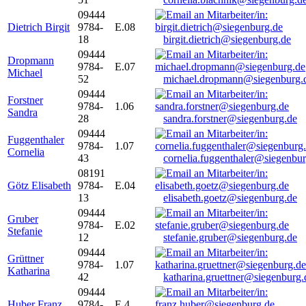
09444
Dietrich Birgit
9784-
E.08
18
birgit.dietrich@siegenburg.de
09444
Dropmann
9784-
E.07
Michael
52
michael.dropmann@siegenburg.
09444
Forstner
9784-
1.06
Sandra
28
sandra.forstner@siegenburg.de
09444
Fuggenthaler
9784-
1.07
Cornelia
43
cornelia.fuggenthaler@siegenbu
08191
Götz Elisabeth
9784-
E.04
13
elisabeth.goetz@siegenburg.de
09444
Gruber
9784-
E.02
Stefanie
12
stefanie.gruber@siegenburg.de
09444
Grüttner
9784-
1.07
Katharina
42
katharina.gruettner@siegenburg.
09444
Huber Franz
9784-
E 4