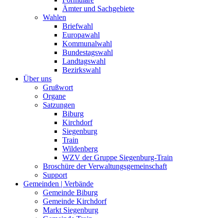
Ämter und Sachgebiete
Wahlen
Briefwahl
Europawahl
Kommunalwahl
Bundestagswahl
Landtagswahl
Bezirkswahl
Über uns
Grußwort
Organe
Satzungen
Biburg
Kirchdorf
Siegenburg
Train
Wildenberg
WZV der Gruppe Siegenburg-Train
Broschüre der Verwaltungsgemeinschaft
Support
Gemeinden | Verbände
Gemeinde Biburg
Gemeinde Kirchdorf
Markt Siegenburg