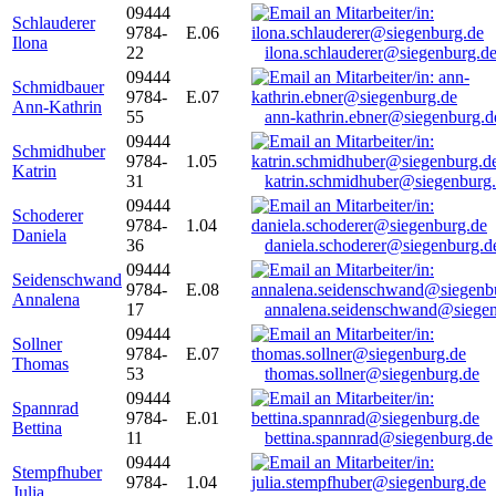
09444
Schlauderer
9784-
E.06
Ilona
22
ilona.schlauderer@siegenburg.d
09444
Schmidbauer
9784-
E.07
Ann-Kathrin
55
ann-kathrin.ebner@siegenburg.d
09444
Schmidhuber
9784-
1.05
Katrin
31
katrin.schmidhuber@siegenburg
09444
Schoderer
9784-
1.04
Daniela
36
daniela.schoderer@siegenburg.d
09444
Seidenschwand
9784-
E.08
Annalena
17
annalena.seidenschwand@siegen
09444
Sollner
9784-
E.07
Thomas
53
thomas.sollner@siegenburg.de
09444
Spannrad
9784-
E.01
Bettina
11
bettina.spannrad@siegenburg.de
09444
Stempfhuber
9784-
1.04
Julia