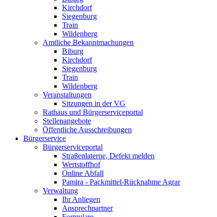
Kirchdorf
Siegenburg
Train
Wildenberg
Amtliche Bekanntmachungen
Biburg
Kirchdorf
Siegenburg
Train
Wildenberg
Veranstaltungen
Sitzungen in der VG
Rathaus und Bürgerserviceportal
Stellenangebote
Öffentliche Ausschreibungen
Bürgerservice
Bürgerserviceportal
Straßenlaterne, Defekt melden
Wertstoffhof
Online Abfall
Pamira - Packmittel-Rücknahme Agrar
Verwaltung
Ihr Anliegen
Ansprechpartner
Formulare