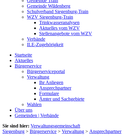
Gemeinde Train
Gemeinde Wildenberg
Schulverband Siegenburg-Train
WZV Siegenburg-Train
Trinkwasseranalysen
Aktuelles vom WZV
Stellenangebote vom WZV
Verbände
ILE-Zugehörigkeit
Startseite
Aktuelles
Bürgerservice
Bürgerserviceportal
Verwaltung
Ihr Anliegen
Ansprechpartner
Formulare
Ämter und Sachgebiete
Wahlen
Über uns
Gemeinden | Verbände
Sie sind hier:
Verwaltungsgemeinschaft
Siegenburg
>
Bürgerservice
>
Verwaltung
>
Ansprechpartner