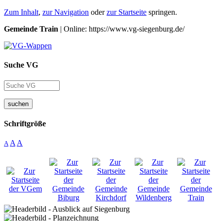
Zum Inhalt
,
zur Navigation
oder
zur Startseite
springen.
Gemeinde Train
| Online: https://www.vg-siegenburg.de/
Suche VG
suchen
Schriftgröße
A
A
A