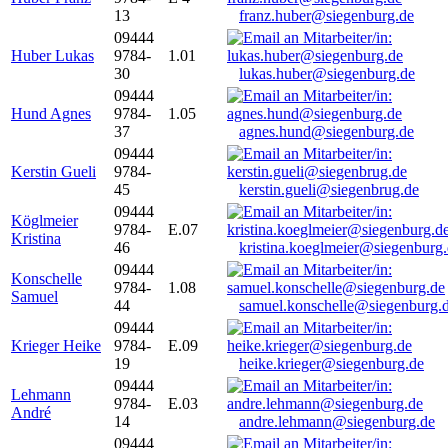
13
franz.huber@siegenburg.de
09444
Huber Lukas
9784-
1.01
30
lukas.huber@siegenburg.de
09444
Hund Agnes
9784-
1.05
37
agnes.hund@siegenburg.de
09444
Kerstin Gueli
9784-
45
kerstin.gueli@siegenbrug.de
09444
Köglmeier
9784-
E.07
Kristina
46
kristina.koeglmeier@siegenburg
09444
Konschelle
9784-
1.08
Samuel
44
samuel.konschelle@siegenburg.
09444
Krieger Heike
9784-
E.09
19
heike.krieger@siegenburg.de
09444
Lehmann
9784-
E.03
André
14
andre.lehmann@siegenburg.de
09444