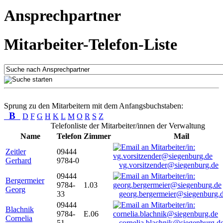
Ansprechpartner
Mitarbeiter-Telefon-Liste
Sprung zu den Mitarbeitern mit dem Anfangsbuchstaben:
B
D
F
G
H
K
L
M
O
R
S
Z
Telefonliste der Mitarbeiter/innen der Verwaltung
Name
Telefon
Zimmer
Mail
Zeitler
09444
Gerhard
9784-0
vg.vorsitzender@siegenburg.de
09444
Bergermeier
9784-
1.03
Georg
33
georg.bergermeier@siegenburg.
09444
Blachnik
9784-
E.06
Cornelia
51
cornelia.blachnik@siegenburg.d