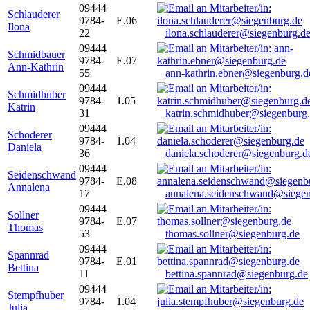
09444
Schlauderer
9784-
E.06
Ilona
22
ilona.schlauderer@siegenburg.d
09444
Schmidbauer
9784-
E.07
Ann-Kathrin
55
ann-kathrin.ebner@siegenburg.d
09444
Schmidhuber
9784-
1.05
Katrin
31
katrin.schmidhuber@siegenburg
09444
Schoderer
9784-
1.04
Daniela
36
daniela.schoderer@siegenburg.d
09444
Seidenschwand
9784-
E.08
Annalena
17
annalena.seidenschwand@siegen
09444
Sollner
9784-
E.07
Thomas
53
thomas.sollner@siegenburg.de
09444
Spannrad
9784-
E.01
Bettina
11
bettina.spannrad@siegenburg.de
09444
Stempfhuber
9784-
1.04
Julia