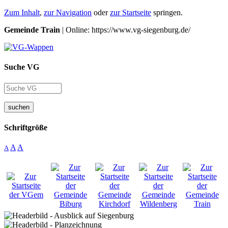
Zum Inhalt
,
zur Navigation
oder
zur Startseite
springen.
Gemeinde Train
| Online: https://www.vg-siegenburg.de/
Suche VG
suchen
Schriftgröße
A
A
A