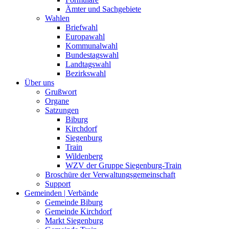
Ämter und Sachgebiete
Wahlen
Briefwahl
Europawahl
Kommunalwahl
Bundestagswahl
Landtagswahl
Bezirkswahl
Über uns
Grußwort
Organe
Satzungen
Biburg
Kirchdorf
Siegenburg
Train
Wildenberg
WZV der Gruppe Siegenburg-Train
Broschüre der Verwaltungsgemeinschaft
Support
Gemeinden | Verbände
Gemeinde Biburg
Gemeinde Kirchdorf
Markt Siegenburg