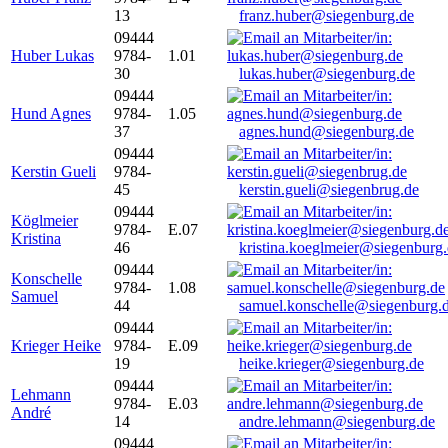
13
franz.huber@siegenburg.de
09444
Huber Lukas
9784-
1.01
30
lukas.huber@siegenburg.de
09444
Hund Agnes
9784-
1.05
37
agnes.hund@siegenburg.de
09444
Kerstin Gueli
9784-
45
kerstin.gueli@siegenbrug.de
09444
Köglmeier
9784-
E.07
Kristina
46
kristina.koeglmeier@siegenburg
09444
Konschelle
9784-
1.08
Samuel
44
samuel.konschelle@siegenburg.
09444
Krieger Heike
9784-
E.09
19
heike.krieger@siegenburg.de
09444
Lehmann
9784-
E.03
André
14
andre.lehmann@siegenburg.de
09444