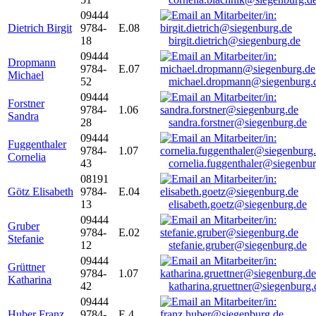
09444
Dietrich Birgit
9784-
E.08
18
birgit.dietrich@siegenburg.de
09444
Dropmann
9784-
E.07
Michael
52
michael.dropmann@siegenburg.
09444
Forstner
9784-
1.06
Sandra
28
sandra.forstner@siegenburg.de
09444
Fuggenthaler
9784-
1.07
Cornelia
43
cornelia.fuggenthaler@siegenbu
08191
Götz Elisabeth
9784-
E.04
13
elisabeth.goetz@siegenburg.de
09444
Gruber
9784-
E.02
Stefanie
12
stefanie.gruber@siegenburg.de
09444
Grüttner
9784-
1.07
Katharina
42
katharina.gruettner@siegenburg.
09444
Huber Franz
9784-
E 4