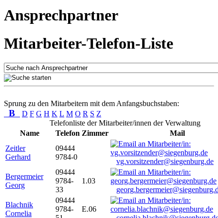
Ansprechpartner
Mitarbeiter-Telefon-Liste
Sprung zu den Mitarbeitern mit dem Anfangsbuchstaben:
B
D
F
G
H
K
L
M
O
R
S
Z
Telefonliste der Mitarbeiter/innen der Verwaltung
Name
Telefon
Zimmer
Mail
Zeitler
09444
Gerhard
9784-0
vg.vorsitzender@siegenburg.de
09444
Bergermeier
9784-
1.03
Georg
33
georg.bergermeier@siegenburg.
09444
Blachnik
9784-
E.06
Cornelia
51
cornelia.blachnik@siegenburg.d