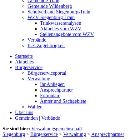
Gemeinde Train
Gemeinde Wildenberg
Schulverband Siegenburg-Train
WZV Siegenburg-Train
Trinkwasseranalysen
Aktuelles vom WZV
Stellenangebote vom WZV
Verbände
ILE-Zugehörigkeit
Startseite
Aktuelles
Bürgerservice
Bürgerserviceportal
Verwaltung
Ihr Anliegen
Ansprechpartner
Formulare
Ämter und Sachgebiete
Wahlen
Über uns
Gemeinden | Verbände
Sie sind hier:
Verwaltungsgemeinschaft
Siegenburg
>
Bürgerservice
>
Verwaltung
>
Ansprechpartner