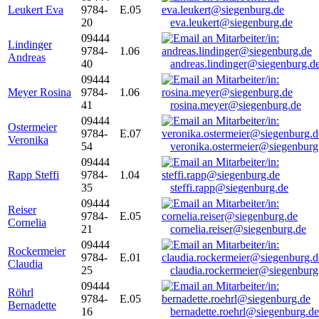
Leukert Eva
9784-
E.05
20
eva.leukert@siegenburg.de
09444
Lindinger
9784-
1.06
Andreas
40
andreas.lindinger@siegenburg.d
09444
Meyer Rosina
9784-
1.06
41
rosina.meyer@siegenburg.de
09444
Ostermeier
9784-
E.07
Veronika
54
veronika.ostermeier@siegenburg
09444
Rapp Steffi
9784-
1.04
35
steffi.rapp@siegenburg.de
09444
Reiser
9784-
E.05
Cornelia
21
cornelia.reiser@siegenburg.de
09444
Rockermeier
9784-
E.01
Claudia
25
claudia.rockermeier@siegenburg
09444
Röhrl
9784-
E.05
Bernadette
16
bernadette.roehrl@siegenburg.de