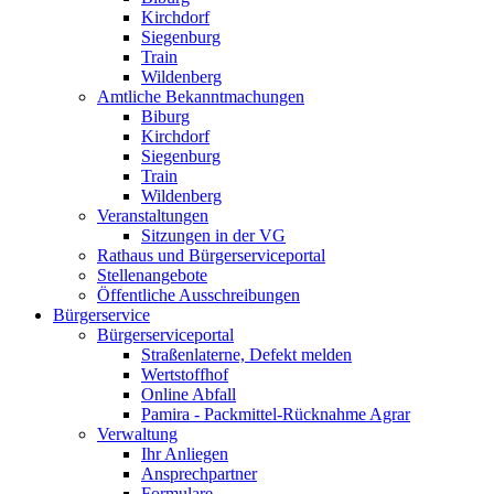
Kirchdorf
Siegenburg
Train
Wildenberg
Amtliche Bekanntmachungen
Biburg
Kirchdorf
Siegenburg
Train
Wildenberg
Veranstaltungen
Sitzungen in der VG
Rathaus und Bürgerserviceportal
Stellenangebote
Öffentliche Ausschreibungen
Bürgerservice
Bürgerserviceportal
Straßenlaterne, Defekt melden
Wertstoffhof
Online Abfall
Pamira - Packmittel-Rücknahme Agrar
Verwaltung
Ihr Anliegen
Ansprechpartner
Formulare