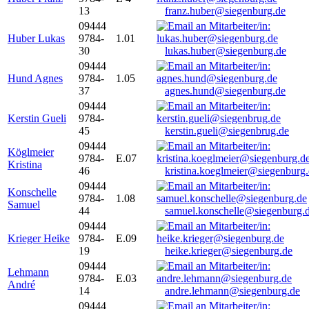
13
franz.huber@siegenburg.de
09444
Huber Lukas
9784-
1.01
30
lukas.huber@siegenburg.de
09444
Hund Agnes
9784-
1.05
37
agnes.hund@siegenburg.de
09444
Kerstin Gueli
9784-
45
kerstin.gueli@siegenbrug.de
09444
Köglmeier
9784-
E.07
Kristina
46
kristina.koeglmeier@siegenburg
09444
Konschelle
9784-
1.08
Samuel
44
samuel.konschelle@siegenburg.
09444
Krieger Heike
9784-
E.09
19
heike.krieger@siegenburg.de
09444
Lehmann
9784-
E.03
André
14
andre.lehmann@siegenburg.de
09444