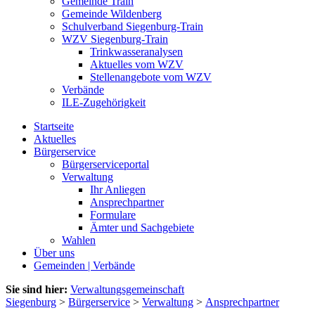
Gemeinde Train
Gemeinde Wildenberg
Schulverband Siegenburg-Train
WZV Siegenburg-Train
Trinkwasseranalysen
Aktuelles vom WZV
Stellenangebote vom WZV
Verbände
ILE-Zugehörigkeit
Startseite
Aktuelles
Bürgerservice
Bürgerserviceportal
Verwaltung
Ihr Anliegen
Ansprechpartner
Formulare
Ämter und Sachgebiete
Wahlen
Über uns
Gemeinden | Verbände
Sie sind hier:
Verwaltungsgemeinschaft
Siegenburg
>
Bürgerservice
>
Verwaltung
>
Ansprechpartner