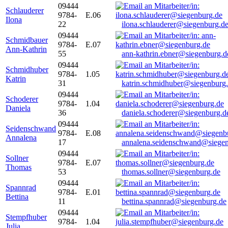
09444
Schlauderer
9784-
E.06
Ilona
22
ilona.schlauderer@siegenburg.d
09444
Schmidbauer
9784-
E.07
Ann-Kathrin
55
ann-kathrin.ebner@siegenburg.d
09444
Schmidhuber
9784-
1.05
Katrin
31
katrin.schmidhuber@siegenburg
09444
Schoderer
9784-
1.04
Daniela
36
daniela.schoderer@siegenburg.d
09444
Seidenschwand
9784-
E.08
Annalena
17
annalena.seidenschwand@siegen
09444
Sollner
9784-
E.07
Thomas
53
thomas.sollner@siegenburg.de
09444
Spannrad
9784-
E.01
Bettina
11
bettina.spannrad@siegenburg.de
09444
Stempfhuber
9784-
1.04
Julia