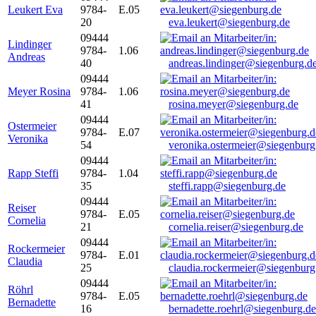
Leukert Eva
9784-
E.05
20
eva.leukert@siegenburg.de
09444
Lindinger
9784-
1.06
Andreas
40
andreas.lindinger@siegenburg.d
09444
Meyer Rosina
9784-
1.06
41
rosina.meyer@siegenburg.de
09444
Ostermeier
9784-
E.07
Veronika
54
veronika.ostermeier@siegenburg
09444
Rapp Steffi
9784-
1.04
35
steffi.rapp@siegenburg.de
09444
Reiser
9784-
E.05
Cornelia
21
cornelia.reiser@siegenburg.de
09444
Rockermeier
9784-
E.01
Claudia
25
claudia.rockermeier@siegenburg
09444
Röhrl
9784-
E.05
Bernadette
16
bernadette.roehrl@siegenburg.de