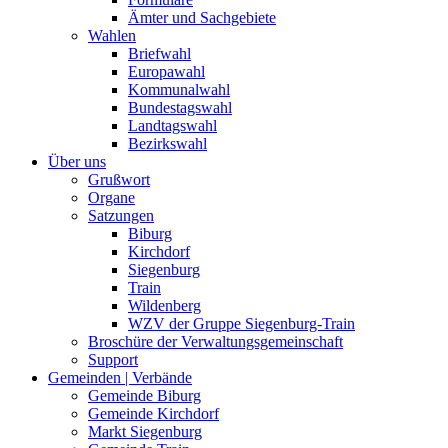
Ämter und Sachgebiete
Wahlen
Briefwahl
Europawahl
Kommunalwahl
Bundestagswahl
Landtagswahl
Bezirkswahl
Über uns
Grußwort
Organe
Satzungen
Biburg
Kirchdorf
Siegenburg
Train
Wildenberg
WZV der Gruppe Siegenburg-Train
Broschüre der Verwaltungsgemeinschaft
Support
Gemeinden | Verbände
Gemeinde Biburg
Gemeinde Kirchdorf
Markt Siegenburg