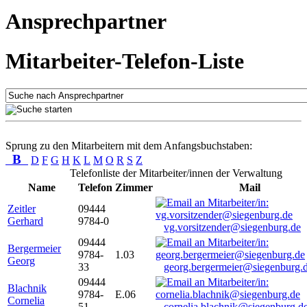
Ansprechpartner
Mitarbeiter-Telefon-Liste
Sprung zu den Mitarbeitern mit dem Anfangsbuchstaben:
B
D
F
G
H
K
L
M
O
R
S
Z
Telefonliste der Mitarbeiter/innen der Verwaltung
Name
Telefon
Zimmer
Mail
Zeitler
09444
Gerhard
9784-0
vg.vorsitzender@siegenburg.de
09444
Bergermeier
9784-
1.03
Georg
33
georg.bergermeier@siegenburg.
09444
Blachnik
9784-
E.06
Cornelia
51
cornelia.blachnik@siegenburg.d