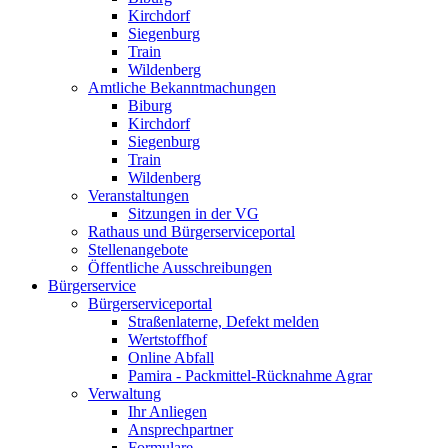
Kirchdorf
Siegenburg
Train
Wildenberg
Amtliche Bekanntmachungen
Biburg
Kirchdorf
Siegenburg
Train
Wildenberg
Veranstaltungen
Sitzungen in der VG
Rathaus und Bürgerserviceportal
Stellenangebote
Öffentliche Ausschreibungen
Bürgerservice
Bürgerserviceportal
Straßenlaterne, Defekt melden
Wertstoffhof
Online Abfall
Pamira - Packmittel-Rücknahme Agrar
Verwaltung
Ihr Anliegen
Ansprechpartner
Formulare