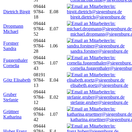
09444
Dietrich Birgit
9784-
E.08
18
birgit.dietrich@siegenburg.de
09444
Dropmann
9784-
E.07
Michael
52
michael.dropmann@siegenburg.
09444
Forstner
9784-
1.06
Sandra
28
sandra.forstner@siegenburg.de
09444
Fuggenthaler
9784-
1.07
Cornelia
43
cornelia.fuggenthaler@siegenbu
08191
Götz Elisabeth
9784-
E.04
13
elisabeth.goetz@siegenburg.de
09444
Gruber
9784-
E.02
Stefanie
12
stefanie.gruber@siegenburg.de
09444
Grüttner
9784-
1.07
Katharina
42
katharina.gruettner@siegenburg.
09444
Huber Franz
9784-
E 4