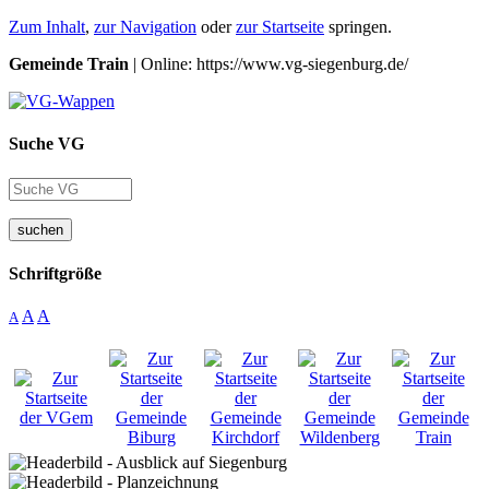
Zum Inhalt
,
zur Navigation
oder
zur Startseite
springen.
Gemeinde Train
| Online: https://www.vg-siegenburg.de/
Suche VG
suchen
Schriftgröße
A
A
A