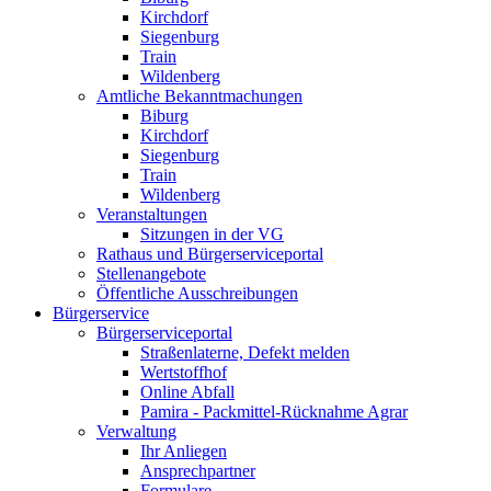
Kirchdorf
Siegenburg
Train
Wildenberg
Amtliche Bekanntmachungen
Biburg
Kirchdorf
Siegenburg
Train
Wildenberg
Veranstaltungen
Sitzungen in der VG
Rathaus und Bürgerserviceportal
Stellenangebote
Öffentliche Ausschreibungen
Bürgerservice
Bürgerserviceportal
Straßenlaterne, Defekt melden
Wertstoffhof
Online Abfall
Pamira - Packmittel-Rücknahme Agrar
Verwaltung
Ihr Anliegen
Ansprechpartner
Formulare