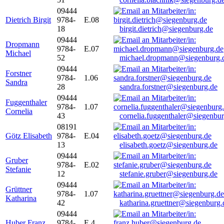
09444
Dietrich Birgit
9784-
E.08
18
birgit.dietrich@siegenburg.de
09444
Dropmann
9784-
E.07
Michael
52
michael.dropmann@siegenburg.
09444
Forstner
9784-
1.06
Sandra
28
sandra.forstner@siegenburg.de
09444
Fuggenthaler
9784-
1.07
Cornelia
43
cornelia.fuggenthaler@siegenbu
08191
Götz Elisabeth
9784-
E.04
13
elisabeth.goetz@siegenburg.de
09444
Gruber
9784-
E.02
Stefanie
12
stefanie.gruber@siegenburg.de
09444
Grüttner
9784-
1.07
Katharina
42
katharina.gruettner@siegenburg.
09444
Huber Franz
9784-
E 4