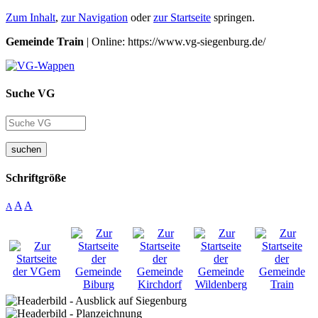
Zum Inhalt
,
zur Navigation
oder
zur Startseite
springen.
Gemeinde Train
| Online: https://www.vg-siegenburg.de/
Suche VG
suchen
Schriftgröße
A
A
A