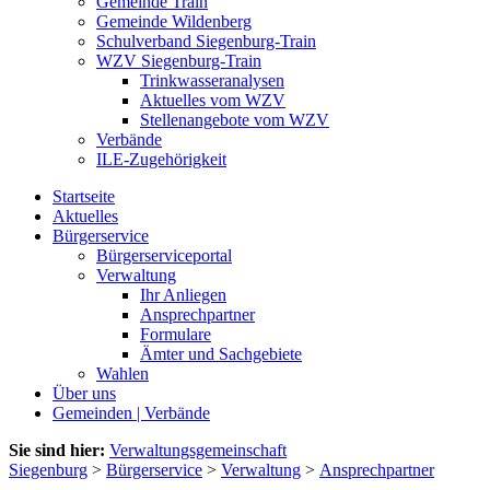
Gemeinde Train
Gemeinde Wildenberg
Schulverband Siegenburg-Train
WZV Siegenburg-Train
Trinkwasseranalysen
Aktuelles vom WZV
Stellenangebote vom WZV
Verbände
ILE-Zugehörigkeit
Startseite
Aktuelles
Bürgerservice
Bürgerserviceportal
Verwaltung
Ihr Anliegen
Ansprechpartner
Formulare
Ämter und Sachgebiete
Wahlen
Über uns
Gemeinden | Verbände
Sie sind hier:
Verwaltungsgemeinschaft
Siegenburg
>
Bürgerservice
>
Verwaltung
>
Ansprechpartner