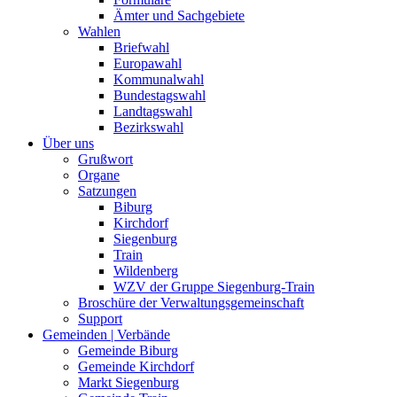
Ämter und Sachgebiete
Wahlen
Briefwahl
Europawahl
Kommunalwahl
Bundestagswahl
Landtagswahl
Bezirkswahl
Über uns
Grußwort
Organe
Satzungen
Biburg
Kirchdorf
Siegenburg
Train
Wildenberg
WZV der Gruppe Siegenburg-Train
Broschüre der Verwaltungsgemeinschaft
Support
Gemeinden | Verbände
Gemeinde Biburg
Gemeinde Kirchdorf
Markt Siegenburg