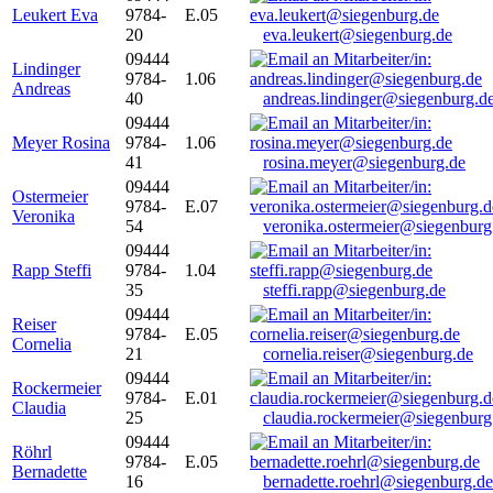
Leukert Eva
9784-
E.05
20
eva.leukert@siegenburg.de
09444
Lindinger
9784-
1.06
Andreas
40
andreas.lindinger@siegenburg.d
09444
Meyer Rosina
9784-
1.06
41
rosina.meyer@siegenburg.de
09444
Ostermeier
9784-
E.07
Veronika
54
veronika.ostermeier@siegenburg
09444
Rapp Steffi
9784-
1.04
35
steffi.rapp@siegenburg.de
09444
Reiser
9784-
E.05
Cornelia
21
cornelia.reiser@siegenburg.de
09444
Rockermeier
9784-
E.01
Claudia
25
claudia.rockermeier@siegenburg
09444
Röhrl
9784-
E.05
Bernadette
16
bernadette.roehrl@siegenburg.de