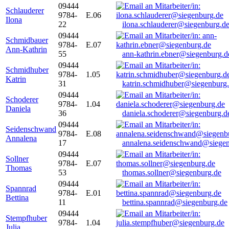
09444
Schlauderer
9784-
E.06
Ilona
22
ilona.schlauderer@siegenburg.d
09444
Schmidbauer
9784-
E.07
Ann-Kathrin
55
ann-kathrin.ebner@siegenburg.d
09444
Schmidhuber
9784-
1.05
Katrin
31
katrin.schmidhuber@siegenburg
09444
Schoderer
9784-
1.04
Daniela
36
daniela.schoderer@siegenburg.d
09444
Seidenschwand
9784-
E.08
Annalena
17
annalena.seidenschwand@siegen
09444
Sollner
9784-
E.07
Thomas
53
thomas.sollner@siegenburg.de
09444
Spannrad
9784-
E.01
Bettina
11
bettina.spannrad@siegenburg.de
09444
Stempfhuber
9784-
1.04
Julia