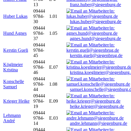
13
franz.huber@siegenburg.de
09444
Huber Lukas
9784-
1.01
30
lukas.huber@siegenburg.de
09444
Hund Agnes
9784-
1.05
37
agnes.hund@siegenburg.de
09444
Kerstin Gueli
9784-
45
kerstin.gueli@siegenbrug.de
09444
Köglmeier
9784-
E.07
Kristina
46
kristina.koeglmeier@siegenburg
09444
Konschelle
9784-
1.08
Samuel
44
samuel.konschelle@siegenburg.
09444
Krieger Heike
9784-
E.09
19
heike.krieger@siegenburg.de
09444
Lehmann
9784-
E.03
André
14
andre.lehmann@siegenburg.de
09444