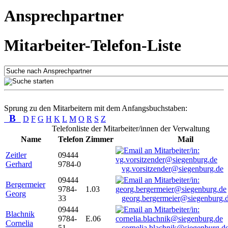
Ansprechpartner
Mitarbeiter-Telefon-Liste
Sprung zu den Mitarbeitern mit dem Anfangsbuchstaben:
B
D
F
G
H
K
L
M
O
R
S
Z
Telefonliste der Mitarbeiter/innen der Verwaltung
Name
Telefon
Zimmer
Mail
Zeitler
09444
Gerhard
9784-0
vg.vorsitzender@siegenburg.de
09444
Bergermeier
9784-
1.03
Georg
33
georg.bergermeier@siegenburg.
09444
Blachnik
9784-
E.06
Cornelia
51
cornelia.blachnik@siegenburg.d