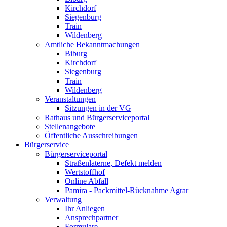
Kirchdorf
Siegenburg
Train
Wildenberg
Amtliche Bekanntmachungen
Biburg
Kirchdorf
Siegenburg
Train
Wildenberg
Veranstaltungen
Sitzungen in der VG
Rathaus und Bürgerserviceportal
Stellenangebote
Öffentliche Ausschreibungen
Bürgerservice
Bürgerserviceportal
Straßenlaterne, Defekt melden
Wertstoffhof
Online Abfall
Pamira - Packmittel-Rücknahme Agrar
Verwaltung
Ihr Anliegen
Ansprechpartner
Formulare