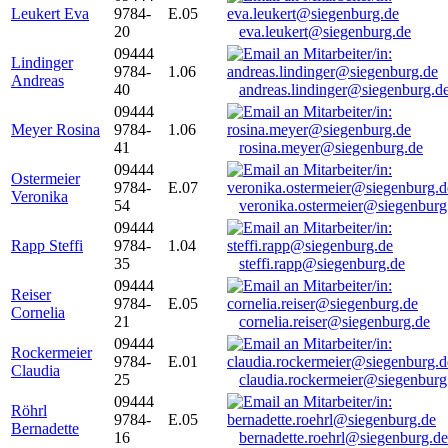
Leukert Eva
9784-
E.05
20
eva.leukert@siegenburg.de
09444
Lindinger
9784-
1.06
Andreas
40
andreas.lindinger@siegenburg.d
09444
Meyer Rosina
9784-
1.06
41
rosina.meyer@siegenburg.de
09444
Ostermeier
9784-
E.07
Veronika
54
veronika.ostermeier@siegenburg
09444
Rapp Steffi
9784-
1.04
35
steffi.rapp@siegenburg.de
09444
Reiser
9784-
E.05
Cornelia
21
cornelia.reiser@siegenburg.de
09444
Rockermeier
9784-
E.01
Claudia
25
claudia.rockermeier@siegenburg
09444
Röhrl
9784-
E.05
Bernadette
16
bernadette.roehrl@siegenburg.de