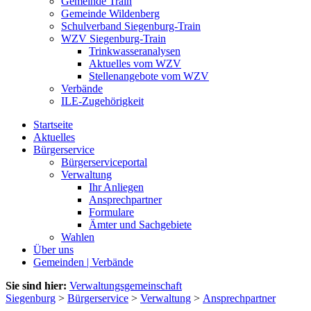
Gemeinde Train
Gemeinde Wildenberg
Schulverband Siegenburg-Train
WZV Siegenburg-Train
Trinkwasseranalysen
Aktuelles vom WZV
Stellenangebote vom WZV
Verbände
ILE-Zugehörigkeit
Startseite
Aktuelles
Bürgerservice
Bürgerserviceportal
Verwaltung
Ihr Anliegen
Ansprechpartner
Formulare
Ämter und Sachgebiete
Wahlen
Über uns
Gemeinden | Verbände
Sie sind hier:
Verwaltungsgemeinschaft
Siegenburg
>
Bürgerservice
>
Verwaltung
>
Ansprechpartner