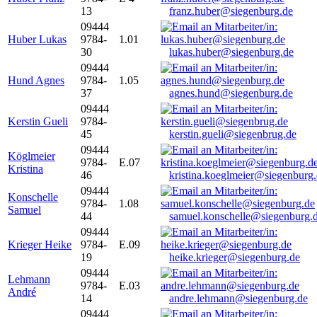
13
franz.huber@siegenburg.de
09444
Huber Lukas
9784-
1.01
30
lukas.huber@siegenburg.de
09444
Hund Agnes
9784-
1.05
37
agnes.hund@siegenburg.de
09444
Kerstin Gueli
9784-
45
kerstin.gueli@siegenbrug.de
09444
Köglmeier
9784-
E.07
Kristina
46
kristina.koeglmeier@siegenburg
09444
Konschelle
9784-
1.08
Samuel
44
samuel.konschelle@siegenburg.
09444
Krieger Heike
9784-
E.09
19
heike.krieger@siegenburg.de
09444
Lehmann
9784-
E.03
André
14
andre.lehmann@siegenburg.de
09444