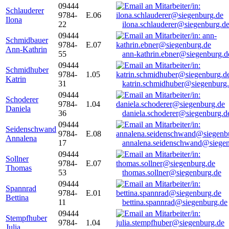
09444
Schlauderer
9784-
E.06
Ilona
22
ilona.schlauderer@siegenburg.d
09444
Schmidbauer
9784-
E.07
Ann-Kathrin
55
ann-kathrin.ebner@siegenburg.d
09444
Schmidhuber
9784-
1.05
Katrin
31
katrin.schmidhuber@siegenburg
09444
Schoderer
9784-
1.04
Daniela
36
daniela.schoderer@siegenburg.d
09444
Seidenschwand
9784-
E.08
Annalena
17
annalena.seidenschwand@siegen
09444
Sollner
9784-
E.07
Thomas
53
thomas.sollner@siegenburg.de
09444
Spannrad
9784-
E.01
Bettina
11
bettina.spannrad@siegenburg.de
09444
Stempfhuber
9784-
1.04
Julia