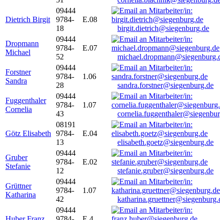
09444
Dietrich Birgit
9784-
E.08
18
birgit.dietrich@siegenburg.de
09444
Dropmann
9784-
E.07
Michael
52
michael.dropmann@siegenburg.
09444
Forstner
9784-
1.06
Sandra
28
sandra.forstner@siegenburg.de
09444
Fuggenthaler
9784-
1.07
Cornelia
43
cornelia.fuggenthaler@siegenbu
08191
Götz Elisabeth
9784-
E.04
13
elisabeth.goetz@siegenburg.de
09444
Gruber
9784-
E.02
Stefanie
12
stefanie.gruber@siegenburg.de
09444
Grüttner
9784-
1.07
Katharina
42
katharina.gruettner@siegenburg.
09444
Huber Franz
9784-
E 4