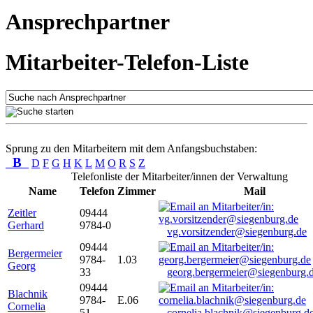
Ansprechpartner
Mitarbeiter-Telefon-Liste
Sprung zu den Mitarbeitern mit dem Anfangsbuchstaben:
B
D
F
G
H
K
L
M
O
R
S
Z
Telefonliste der Mitarbeiter/innen der Verwaltung
Name
Telefon
Zimmer
Mail
Zeitler
09444
Gerhard
9784-0
vg.vorsitzender@siegenburg.de
09444
Bergermeier
9784-
1.03
Georg
33
georg.bergermeier@siegenburg.
09444
Blachnik
9784-
E.06
Cornelia
51
cornelia.blachnik@siegenburg.d