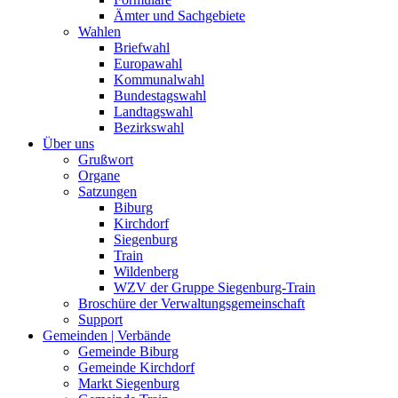
Ämter und Sachgebiete
Wahlen
Briefwahl
Europawahl
Kommunalwahl
Bundestagswahl
Landtagswahl
Bezirkswahl
Über uns
Grußwort
Organe
Satzungen
Biburg
Kirchdorf
Siegenburg
Train
Wildenberg
WZV der Gruppe Siegenburg-Train
Broschüre der Verwaltungsgemeinschaft
Support
Gemeinden | Verbände
Gemeinde Biburg
Gemeinde Kirchdorf
Markt Siegenburg