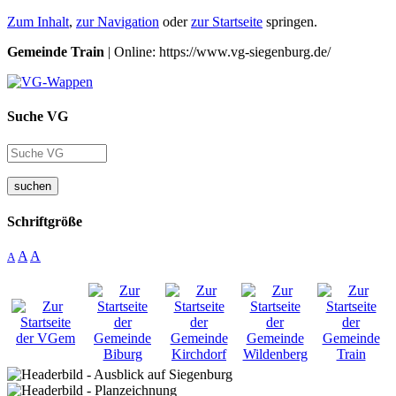
Zum Inhalt
,
zur Navigation
oder
zur Startseite
springen.
Gemeinde Train
| Online: https://www.vg-siegenburg.de/
Suche VG
suchen
Schriftgröße
A
A
A