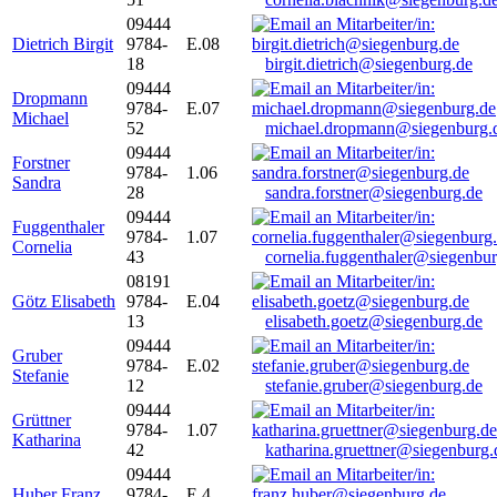
09444
Dietrich Birgit
9784-
E.08
18
birgit.dietrich@siegenburg.de
09444
Dropmann
9784-
E.07
Michael
52
michael.dropmann@siegenburg.
09444
Forstner
9784-
1.06
Sandra
28
sandra.forstner@siegenburg.de
09444
Fuggenthaler
9784-
1.07
Cornelia
43
cornelia.fuggenthaler@siegenbu
08191
Götz Elisabeth
9784-
E.04
13
elisabeth.goetz@siegenburg.de
09444
Gruber
9784-
E.02
Stefanie
12
stefanie.gruber@siegenburg.de
09444
Grüttner
9784-
1.07
Katharina
42
katharina.gruettner@siegenburg.
09444
Huber Franz
9784-
E 4