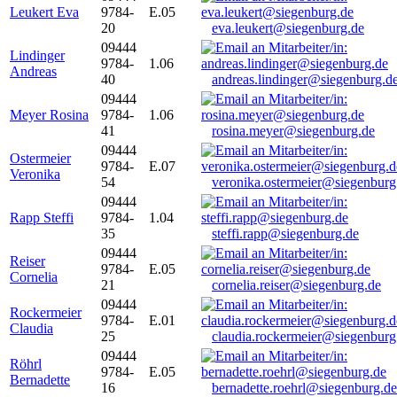
Leukert Eva
9784-
E.05
20
eva.leukert@siegenburg.de
09444
Lindinger
9784-
1.06
Andreas
40
andreas.lindinger@siegenburg.d
09444
Meyer Rosina
9784-
1.06
41
rosina.meyer@siegenburg.de
09444
Ostermeier
9784-
E.07
Veronika
54
veronika.ostermeier@siegenburg
09444
Rapp Steffi
9784-
1.04
35
steffi.rapp@siegenburg.de
09444
Reiser
9784-
E.05
Cornelia
21
cornelia.reiser@siegenburg.de
09444
Rockermeier
9784-
E.01
Claudia
25
claudia.rockermeier@siegenburg
09444
Röhrl
9784-
E.05
Bernadette
16
bernadette.roehrl@siegenburg.de