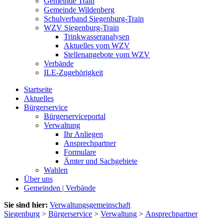
Gemeinde Train
Gemeinde Wildenberg
Schulverband Siegenburg-Train
WZV Siegenburg-Train
Trinkwasseranalysen
Aktuelles vom WZV
Stellenangebote vom WZV
Verbände
ILE-Zugehörigkeit
Startseite
Aktuelles
Bürgerservice
Bürgerserviceportal
Verwaltung
Ihr Anliegen
Ansprechpartner
Formulare
Ämter und Sachgebiete
Wahlen
Über uns
Gemeinden | Verbände
Sie sind hier:
Verwaltungsgemeinschaft
Siegenburg
>
Bürgerservice
>
Verwaltung
>
Ansprechpartner