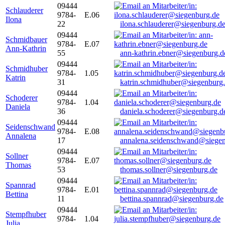
09444
Schlauderer
9784-
E.06
Ilona
22
ilona.schlauderer@siegenburg.d
09444
Schmidbauer
9784-
E.07
Ann-Kathrin
55
ann-kathrin.ebner@siegenburg.d
09444
Schmidhuber
9784-
1.05
Katrin
31
katrin.schmidhuber@siegenburg
09444
Schoderer
9784-
1.04
Daniela
36
daniela.schoderer@siegenburg.d
09444
Seidenschwand
9784-
E.08
Annalena
17
annalena.seidenschwand@siegen
09444
Sollner
9784-
E.07
Thomas
53
thomas.sollner@siegenburg.de
09444
Spannrad
9784-
E.01
Bettina
11
bettina.spannrad@siegenburg.de
09444
Stempfhuber
9784-
1.04
Julia