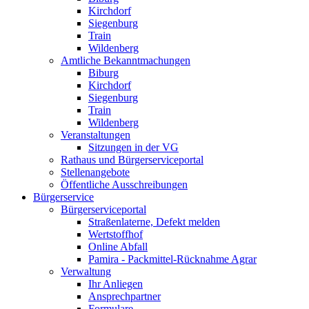
Kirchdorf
Siegenburg
Train
Wildenberg
Amtliche Bekanntmachungen
Biburg
Kirchdorf
Siegenburg
Train
Wildenberg
Veranstaltungen
Sitzungen in der VG
Rathaus und Bürgerserviceportal
Stellenangebote
Öffentliche Ausschreibungen
Bürgerservice
Bürgerserviceportal
Straßenlaterne, Defekt melden
Wertstoffhof
Online Abfall
Pamira - Packmittel-Rücknahme Agrar
Verwaltung
Ihr Anliegen
Ansprechpartner
Formulare