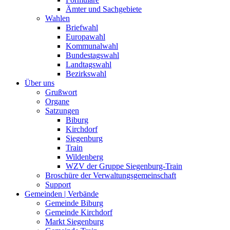
Ämter und Sachgebiete
Wahlen
Briefwahl
Europawahl
Kommunalwahl
Bundestagswahl
Landtagswahl
Bezirkswahl
Über uns
Grußwort
Organe
Satzungen
Biburg
Kirchdorf
Siegenburg
Train
Wildenberg
WZV der Gruppe Siegenburg-Train
Broschüre der Verwaltungsgemeinschaft
Support
Gemeinden | Verbände
Gemeinde Biburg
Gemeinde Kirchdorf
Markt Siegenburg