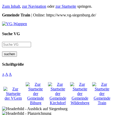
Zum Inhalt
,
zur Navigation
oder
zur Startseite
springen.
Gemeinde Train
| Online: https://www.vg-siegenburg.de/
Suche VG
suchen
Schriftgröße
A
A
A