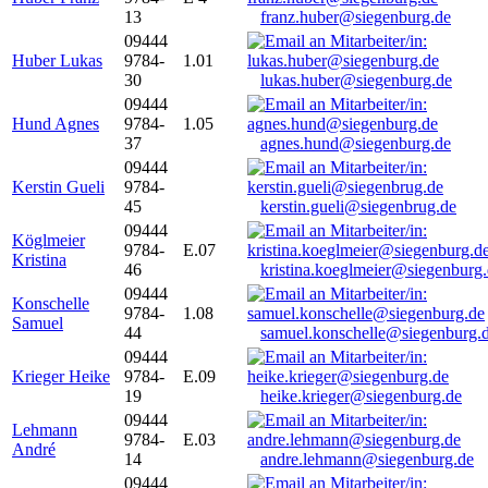
13
franz.huber@siegenburg.de
09444
Huber Lukas
9784-
1.01
30
lukas.huber@siegenburg.de
09444
Hund Agnes
9784-
1.05
37
agnes.hund@siegenburg.de
09444
Kerstin Gueli
9784-
45
kerstin.gueli@siegenbrug.de
09444
Köglmeier
9784-
E.07
Kristina
46
kristina.koeglmeier@siegenburg
09444
Konschelle
9784-
1.08
Samuel
44
samuel.konschelle@siegenburg.
09444
Krieger Heike
9784-
E.09
19
heike.krieger@siegenburg.de
09444
Lehmann
9784-
E.03
André
14
andre.lehmann@siegenburg.de
09444