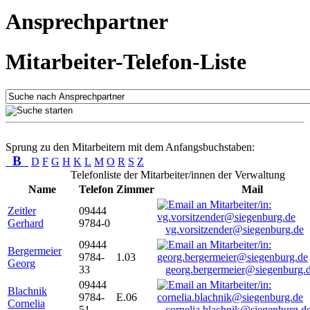
Ansprechpartner
Mitarbeiter-Telefon-Liste
Sprung zu den Mitarbeitern mit dem Anfangsbuchstaben:
B
D
F
G
H
K
L
M
O
R
S
Z
Telefonliste der Mitarbeiter/innen der Verwaltung
Name
Telefon
Zimmer
Mail
Zeitler
09444
Gerhard
9784-0
vg.vorsitzender@siegenburg.de
09444
Bergermeier
9784-
1.03
Georg
33
georg.bergermeier@siegenburg.
09444
Blachnik
9784-
E.06
Cornelia
51
cornelia.blachnik@siegenburg.d