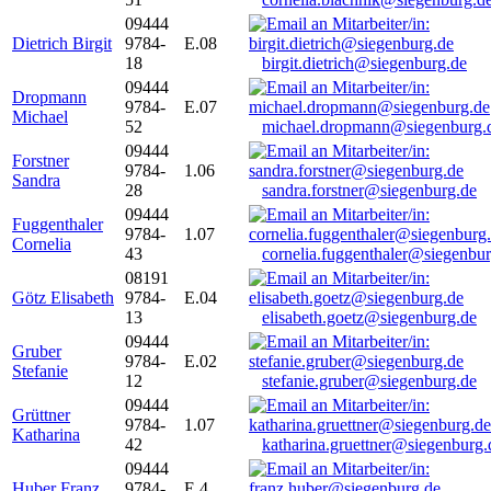
09444
Dietrich Birgit
9784-
E.08
18
birgit.dietrich@siegenburg.de
09444
Dropmann
9784-
E.07
Michael
52
michael.dropmann@siegenburg.
09444
Forstner
9784-
1.06
Sandra
28
sandra.forstner@siegenburg.de
09444
Fuggenthaler
9784-
1.07
Cornelia
43
cornelia.fuggenthaler@siegenbu
08191
Götz Elisabeth
9784-
E.04
13
elisabeth.goetz@siegenburg.de
09444
Gruber
9784-
E.02
Stefanie
12
stefanie.gruber@siegenburg.de
09444
Grüttner
9784-
1.07
Katharina
42
katharina.gruettner@siegenburg.
09444
Huber Franz
9784-
E 4