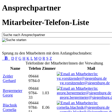
Ansprechpartner
Mitarbeiter-Telefon-Liste
Sprung zu den Mitarbeitern mit dem Anfangsbuchstaben:
B
D
F
G
H
K
L
M
O
R
S
Z
Telefonliste der Mitarbeiter/innen der Verwaltung
Name
Telefon
Zimmer
Mail
Zeitler
09444
Gerhard
9784-0
vg.vorsitzender@siegenburg.de
09444
Bergermeier
9784-
1.03
Georg
33
georg.bergermeier@siegenburg.
09444
Blachnik
9784-
E.06
Cornelia
51
cornelia.blachnik@siegenburg.d