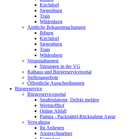
Kirchdorf
Siegenburg
Train
Wildenberg
Amtliche Bekanntmachungen
Biburg
Kirchdorf
Siegenburg
Train
Wildenberg
Veranstaltungen
Sitzungen in der VG
Rathaus und Bürgerserviceportal
Stellenangebote
Öffentliche Ausschreibungen
Bürgerservice
Bürgerserviceportal
Straßenlaterne, Defekt melden
Wertstoffhof
Online Abfall
Pamira - Packmittel-Rücknahme Agrar
Verwaltung
Ihr Anliegen
Ansprechpartner
Formulare