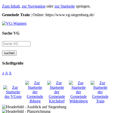
Zum Inhalt
,
zur Navigation
oder
zur Startseite
springen.
Gemeinde Train
| Online: https://www.vg-siegenburg.de/
Suche VG
suchen
Schriftgröße
A
A
A