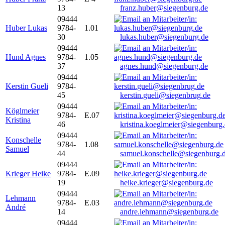
13
franz.huber@siegenburg.de
09444
Huber Lukas
9784-
1.01
30
lukas.huber@siegenburg.de
09444
Hund Agnes
9784-
1.05
37
agnes.hund@siegenburg.de
09444
Kerstin Gueli
9784-
45
kerstin.gueli@siegenbrug.de
09444
Köglmeier
9784-
E.07
Kristina
46
kristina.koeglmeier@siegenburg
09444
Konschelle
9784-
1.08
Samuel
44
samuel.konschelle@siegenburg.
09444
Krieger Heike
9784-
E.09
19
heike.krieger@siegenburg.de
09444
Lehmann
9784-
E.03
André
14
andre.lehmann@siegenburg.de
09444