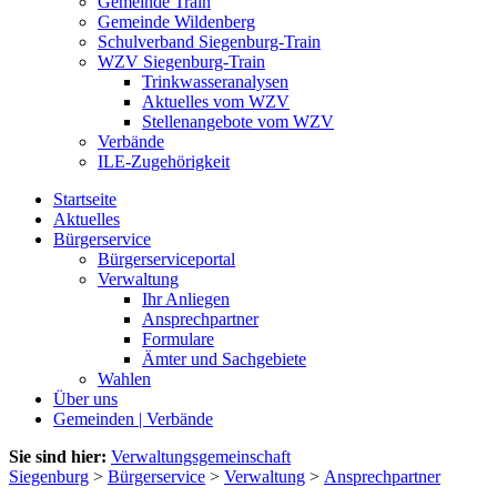
Gemeinde Train
Gemeinde Wildenberg
Schulverband Siegenburg-Train
WZV Siegenburg-Train
Trinkwasseranalysen
Aktuelles vom WZV
Stellenangebote vom WZV
Verbände
ILE-Zugehörigkeit
Startseite
Aktuelles
Bürgerservice
Bürgerserviceportal
Verwaltung
Ihr Anliegen
Ansprechpartner
Formulare
Ämter und Sachgebiete
Wahlen
Über uns
Gemeinden | Verbände
Sie sind hier:
Verwaltungsgemeinschaft
Siegenburg
>
Bürgerservice
>
Verwaltung
>
Ansprechpartner