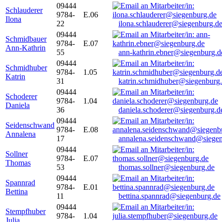
09444
Schlauderer
9784-
E.06
Ilona
22
ilona.schlauderer@siegenburg.d
09444
Schmidbauer
9784-
E.07
Ann-Kathrin
55
ann-kathrin.ebner@siegenburg.d
09444
Schmidhuber
9784-
1.05
Katrin
31
katrin.schmidhuber@siegenburg
09444
Schoderer
9784-
1.04
Daniela
36
daniela.schoderer@siegenburg.d
09444
Seidenschwand
9784-
E.08
Annalena
17
annalena.seidenschwand@siegen
09444
Sollner
9784-
E.07
Thomas
53
thomas.sollner@siegenburg.de
09444
Spannrad
9784-
E.01
Bettina
11
bettina.spannrad@siegenburg.de
09444
Stempfhuber
9784-
1.04
Julia