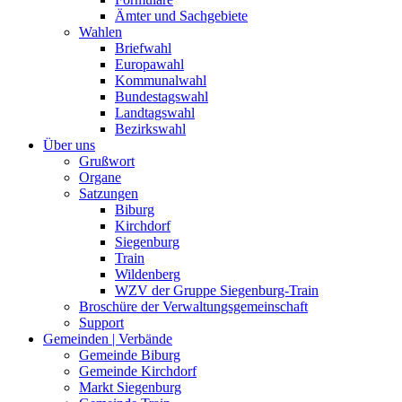
Ämter und Sachgebiete
Wahlen
Briefwahl
Europawahl
Kommunalwahl
Bundestagswahl
Landtagswahl
Bezirkswahl
Über uns
Grußwort
Organe
Satzungen
Biburg
Kirchdorf
Siegenburg
Train
Wildenberg
WZV der Gruppe Siegenburg-Train
Broschüre der Verwaltungsgemeinschaft
Support
Gemeinden | Verbände
Gemeinde Biburg
Gemeinde Kirchdorf
Markt Siegenburg