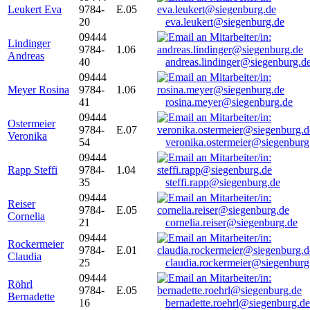
Leukert Eva
9784-
E.05
20
eva.leukert@siegenburg.de
09444
Lindinger
9784-
1.06
Andreas
40
andreas.lindinger@siegenburg.d
09444
Meyer Rosina
9784-
1.06
41
rosina.meyer@siegenburg.de
09444
Ostermeier
9784-
E.07
Veronika
54
veronika.ostermeier@siegenburg
09444
Rapp Steffi
9784-
1.04
35
steffi.rapp@siegenburg.de
09444
Reiser
9784-
E.05
Cornelia
21
cornelia.reiser@siegenburg.de
09444
Rockermeier
9784-
E.01
Claudia
25
claudia.rockermeier@siegenburg
09444
Röhrl
9784-
E.05
Bernadette
16
bernadette.roehrl@siegenburg.de