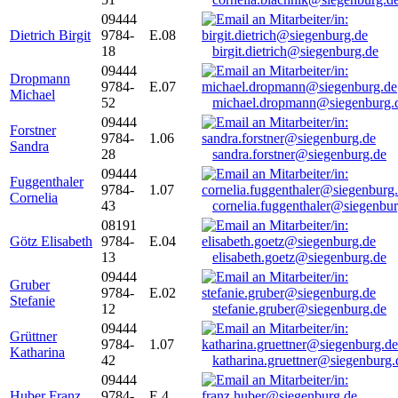
09444
Dietrich Birgit
9784-
E.08
18
birgit.dietrich@siegenburg.de
09444
Dropmann
9784-
E.07
Michael
52
michael.dropmann@siegenburg.
09444
Forstner
9784-
1.06
Sandra
28
sandra.forstner@siegenburg.de
09444
Fuggenthaler
9784-
1.07
Cornelia
43
cornelia.fuggenthaler@siegenbu
08191
Götz Elisabeth
9784-
E.04
13
elisabeth.goetz@siegenburg.de
09444
Gruber
9784-
E.02
Stefanie
12
stefanie.gruber@siegenburg.de
09444
Grüttner
9784-
1.07
Katharina
42
katharina.gruettner@siegenburg.
09444
Huber Franz
9784-
E 4