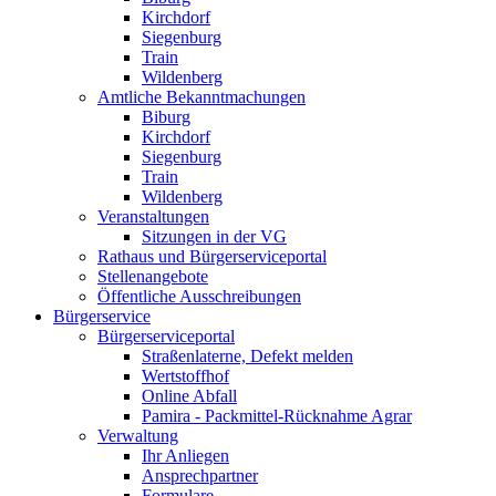
Kirchdorf
Siegenburg
Train
Wildenberg
Amtliche Bekanntmachungen
Biburg
Kirchdorf
Siegenburg
Train
Wildenberg
Veranstaltungen
Sitzungen in der VG
Rathaus und Bürgerserviceportal
Stellenangebote
Öffentliche Ausschreibungen
Bürgerservice
Bürgerserviceportal
Straßenlaterne, Defekt melden
Wertstoffhof
Online Abfall
Pamira - Packmittel-Rücknahme Agrar
Verwaltung
Ihr Anliegen
Ansprechpartner
Formulare