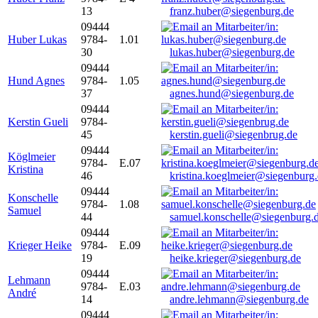
13
franz.huber@siegenburg.de
09444
Huber Lukas
9784-
1.01
30
lukas.huber@siegenburg.de
09444
Hund Agnes
9784-
1.05
37
agnes.hund@siegenburg.de
09444
Kerstin Gueli
9784-
45
kerstin.gueli@siegenbrug.de
09444
Köglmeier
9784-
E.07
Kristina
46
kristina.koeglmeier@siegenburg
09444
Konschelle
9784-
1.08
Samuel
44
samuel.konschelle@siegenburg.
09444
Krieger Heike
9784-
E.09
19
heike.krieger@siegenburg.de
09444
Lehmann
9784-
E.03
André
14
andre.lehmann@siegenburg.de
09444