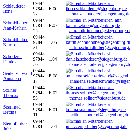
09444
Schlauderer
9784-
E.06
Ilona
22
ilona.schlauderer@siegenburg.d
09444
Schmidbauer
9784-
E.07
Ann-Kathrin
55
ann-kathrin.ebner@siegenburg.d
09444
Schmidhuber
9784-
1.05
Katrin
31
katrin.schmidhuber@siegenburg
09444
Schoderer
9784-
1.04
Daniela
36
daniela.schoderer@siegenburg.d
09444
Seidenschwand
9784-
E.08
Annalena
17
annalena.seidenschwand@siegen
09444
Sollner
9784-
E.07
Thomas
53
thomas.sollner@siegenburg.de
09444
Spannrad
9784-
E.01
Bettina
11
bettina.spannrad@siegenburg.de
09444
Stempfhuber
9784-
1.04
Julia