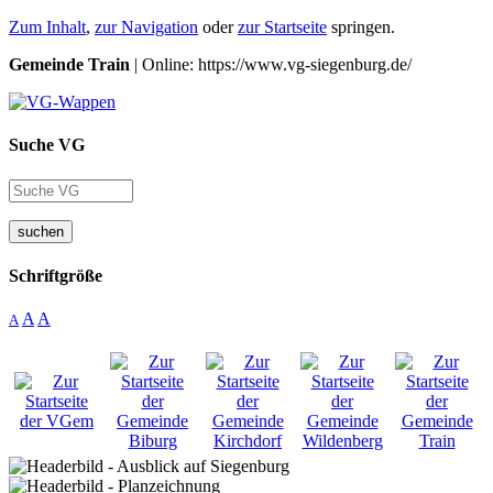
Zum Inhalt
,
zur Navigation
oder
zur Startseite
springen.
Gemeinde Train
| Online: https://www.vg-siegenburg.de/
Suche VG
suchen
Schriftgröße
A
A
A