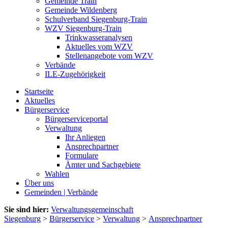
Gemeinde Train
Gemeinde Wildenberg
Schulverband Siegenburg-Train
WZV Siegenburg-Train
Trinkwasseranalysen
Aktuelles vom WZV
Stellenangebote vom WZV
Verbände
ILE-Zugehörigkeit
Startseite
Aktuelles
Bürgerservice
Bürgerserviceportal
Verwaltung
Ihr Anliegen
Ansprechpartner
Formulare
Ämter und Sachgebiete
Wahlen
Über uns
Gemeinden | Verbände
Sie sind hier:
Verwaltungsgemeinschaft
Siegenburg
>
Bürgerservice
>
Verwaltung
>
Ansprechpartner