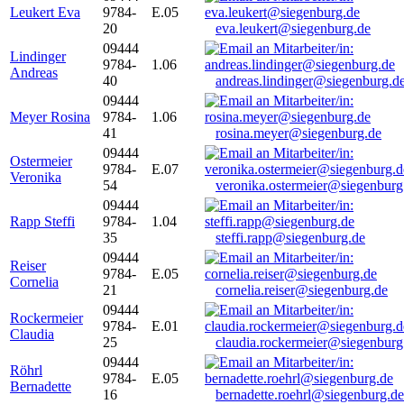
Leukert Eva
9784-
E.05
20
eva.leukert@siegenburg.de
09444
Lindinger
9784-
1.06
Andreas
40
andreas.lindinger@siegenburg.d
09444
Meyer Rosina
9784-
1.06
41
rosina.meyer@siegenburg.de
09444
Ostermeier
9784-
E.07
Veronika
54
veronika.ostermeier@siegenburg
09444
Rapp Steffi
9784-
1.04
35
steffi.rapp@siegenburg.de
09444
Reiser
9784-
E.05
Cornelia
21
cornelia.reiser@siegenburg.de
09444
Rockermeier
9784-
E.01
Claudia
25
claudia.rockermeier@siegenburg
09444
Röhrl
9784-
E.05
Bernadette
16
bernadette.roehrl@siegenburg.de