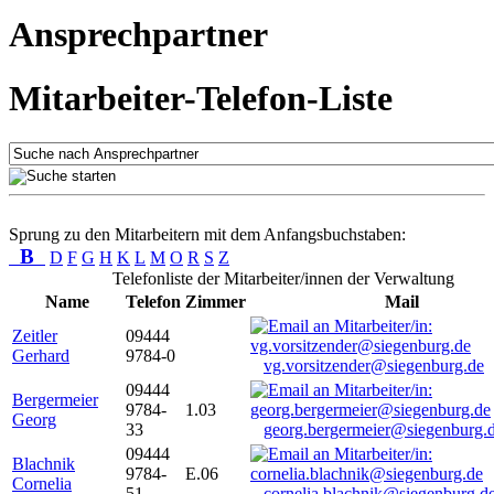
Ansprechpartner
Mitarbeiter-Telefon-Liste
Sprung zu den Mitarbeitern mit dem Anfangsbuchstaben:
B
D
F
G
H
K
L
M
O
R
S
Z
Telefonliste der Mitarbeiter/innen der Verwaltung
Name
Telefon
Zimmer
Mail
Zeitler
09444
Gerhard
9784-0
vg.vorsitzender@siegenburg.de
09444
Bergermeier
9784-
1.03
Georg
33
georg.bergermeier@siegenburg.
09444
Blachnik
9784-
E.06
Cornelia
51
cornelia.blachnik@siegenburg.d