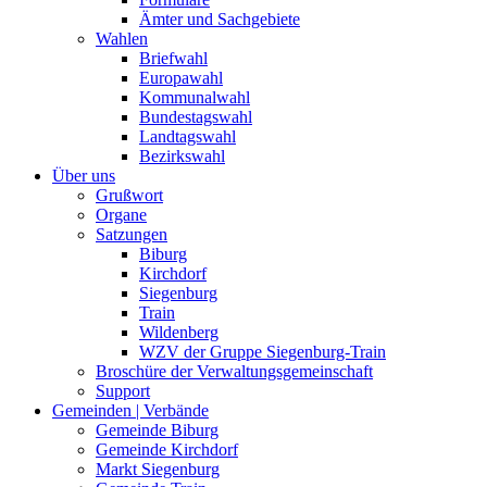
Ämter und Sachgebiete
Wahlen
Briefwahl
Europawahl
Kommunalwahl
Bundestagswahl
Landtagswahl
Bezirkswahl
Über uns
Grußwort
Organe
Satzungen
Biburg
Kirchdorf
Siegenburg
Train
Wildenberg
WZV der Gruppe Siegenburg-Train
Broschüre der Verwaltungsgemeinschaft
Support
Gemeinden | Verbände
Gemeinde Biburg
Gemeinde Kirchdorf
Markt Siegenburg