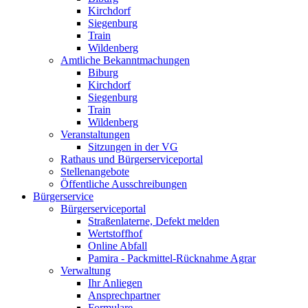
Kirchdorf
Siegenburg
Train
Wildenberg
Amtliche Bekanntmachungen
Biburg
Kirchdorf
Siegenburg
Train
Wildenberg
Veranstaltungen
Sitzungen in der VG
Rathaus und Bürgerserviceportal
Stellenangebote
Öffentliche Ausschreibungen
Bürgerservice
Bürgerserviceportal
Straßenlaterne, Defekt melden
Wertstoffhof
Online Abfall
Pamira - Packmittel-Rücknahme Agrar
Verwaltung
Ihr Anliegen
Ansprechpartner
Formulare