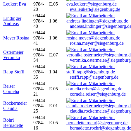
Leukert Eva
9784-
E.05
20
eva.leukert@siegenburg.de
09444
Lindinger
9784-
1.06
Andreas
40
andreas.lindinger@siegenburg.d
09444
Meyer Rosina
9784-
1.06
41
rosina.meyer@siegenburg.de
09444
Ostermeier
9784-
E.07
Veronika
54
veronika.ostermeier@siegenburg
09444
Rapp Steffi
9784-
1.04
35
steffi.rapp@siegenburg.de
09444
Reiser
9784-
E.05
Cornelia
21
cornelia.reiser@siegenburg.de
09444
Rockermeier
9784-
E.01
Claudia
25
claudia.rockermeier@siegenburg
09444
Röhrl
9784-
E.05
Bernadette
16
bernadette.roehrl@siegenburg.de