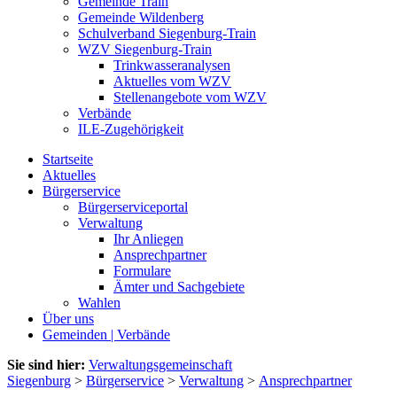
Gemeinde Train
Gemeinde Wildenberg
Schulverband Siegenburg-Train
WZV Siegenburg-Train
Trinkwasseranalysen
Aktuelles vom WZV
Stellenangebote vom WZV
Verbände
ILE-Zugehörigkeit
Startseite
Aktuelles
Bürgerservice
Bürgerserviceportal
Verwaltung
Ihr Anliegen
Ansprechpartner
Formulare
Ämter und Sachgebiete
Wahlen
Über uns
Gemeinden | Verbände
Sie sind hier:
Verwaltungsgemeinschaft
Siegenburg
>
Bürgerservice
>
Verwaltung
>
Ansprechpartner