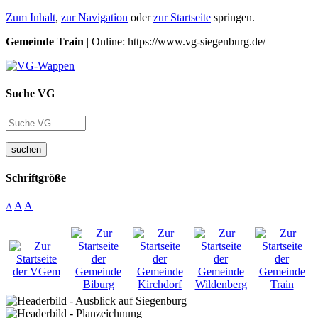
Zum Inhalt
,
zur Navigation
oder
zur Startseite
springen.
Gemeinde Train
| Online: https://www.vg-siegenburg.de/
Suche VG
suchen
Schriftgröße
A
A
A