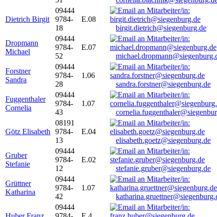
09444
Dietrich Birgit
9784-
E.08
18
birgit.dietrich@siegenburg.de
09444
Dropmann
9784-
E.07
Michael
52
michael.dropmann@siegenburg.
09444
Forstner
9784-
1.06
Sandra
28
sandra.forstner@siegenburg.de
09444
Fuggenthaler
9784-
1.07
Cornelia
43
cornelia.fuggenthaler@siegenbu
08191
Götz Elisabeth
9784-
E.04
13
elisabeth.goetz@siegenburg.de
09444
Gruber
9784-
E.02
Stefanie
12
stefanie.gruber@siegenburg.de
09444
Grüttner
9784-
1.07
Katharina
42
katharina.gruettner@siegenburg.
09444
Huber Franz
9784-
E 4