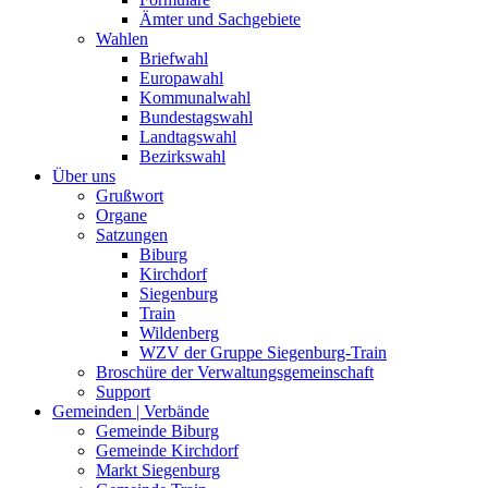
Ämter und Sachgebiete
Wahlen
Briefwahl
Europawahl
Kommunalwahl
Bundestagswahl
Landtagswahl
Bezirkswahl
Über uns
Grußwort
Organe
Satzungen
Biburg
Kirchdorf
Siegenburg
Train
Wildenberg
WZV der Gruppe Siegenburg-Train
Broschüre der Verwaltungsgemeinschaft
Support
Gemeinden | Verbände
Gemeinde Biburg
Gemeinde Kirchdorf
Markt Siegenburg