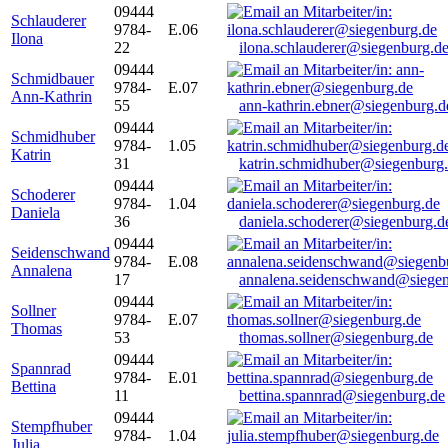
09444
Schlauderer
9784-
E.06
Ilona
22
ilona.schlauderer@siegenburg.d
09444
Schmidbauer
9784-
E.07
Ann-Kathrin
55
ann-kathrin.ebner@siegenburg.d
09444
Schmidhuber
9784-
1.05
Katrin
31
katrin.schmidhuber@siegenburg
09444
Schoderer
9784-
1.04
Daniela
36
daniela.schoderer@siegenburg.d
09444
Seidenschwand
9784-
E.08
Annalena
17
annalena.seidenschwand@siegen
09444
Sollner
9784-
E.07
Thomas
53
thomas.sollner@siegenburg.de
09444
Spannrad
9784-
E.01
Bettina
11
bettina.spannrad@siegenburg.de
09444
Stempfhuber
9784-
1.04
Julia