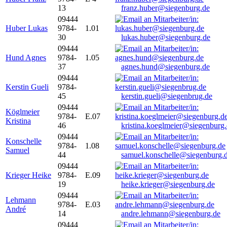
13
franz.huber@siegenburg.de
09444
Huber Lukas
9784-
1.01
30
lukas.huber@siegenburg.de
09444
Hund Agnes
9784-
1.05
37
agnes.hund@siegenburg.de
09444
Kerstin Gueli
9784-
45
kerstin.gueli@siegenbrug.de
09444
Köglmeier
9784-
E.07
Kristina
46
kristina.koeglmeier@siegenburg
09444
Konschelle
9784-
1.08
Samuel
44
samuel.konschelle@siegenburg.
09444
Krieger Heike
9784-
E.09
19
heike.krieger@siegenburg.de
09444
Lehmann
9784-
E.03
André
14
andre.lehmann@siegenburg.de
09444