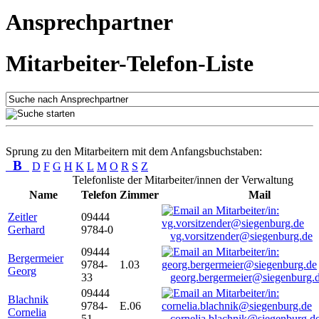
Ansprechpartner
Mitarbeiter-Telefon-Liste
Sprung zu den Mitarbeitern mit dem Anfangsbuchstaben:
B
D
F
G
H
K
L
M
O
R
S
Z
Telefonliste der Mitarbeiter/innen der Verwaltung
Name
Telefon
Zimmer
Mail
Zeitler
09444
Gerhard
9784-0
vg.vorsitzender@siegenburg.de
09444
Bergermeier
9784-
1.03
Georg
33
georg.bergermeier@siegenburg.
09444
Blachnik
9784-
E.06
Cornelia
51
cornelia.blachnik@siegenburg.d