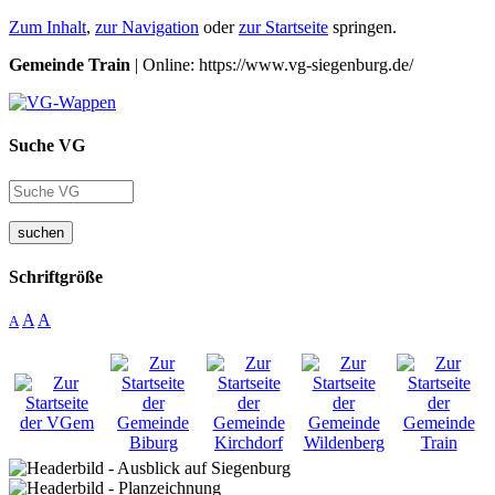
Zum Inhalt
,
zur Navigation
oder
zur Startseite
springen.
Gemeinde Train
| Online: https://www.vg-siegenburg.de/
Suche VG
suchen
Schriftgröße
A
A
A