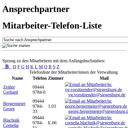
Ansprechpartner
Mitarbeiter-Telefon-Liste
Sprung zu den Mitarbeitern mit dem Anfangsbuchstaben:
B
D
F
G
H
K
L
M
O
R
S
Z
Telefonliste der Mitarbeiter/innen der Verwaltung
Name
Telefon
Zimmer
Mail
Zeitler
09444
Gerhard
9784-0
vg.vorsitzender@siegenburg.de
09444
Bergermeier
9784-
1.03
Georg
33
georg.bergermeier@siegenburg.
09444
Blachnik
9784-
E.06
Cornelia
51
cornelia.blachnik@siegenburg.d