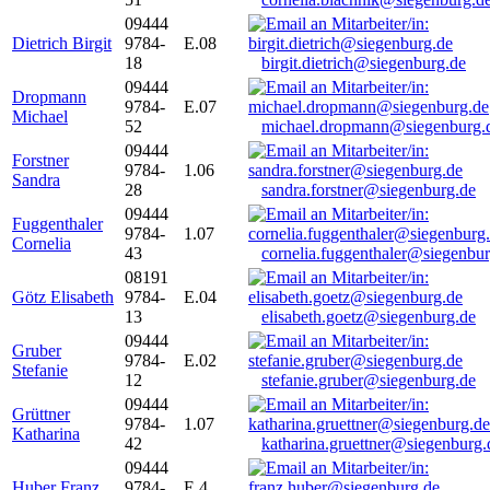
09444
Dietrich Birgit
9784-
E.08
18
birgit.dietrich@siegenburg.de
09444
Dropmann
9784-
E.07
Michael
52
michael.dropmann@siegenburg.
09444
Forstner
9784-
1.06
Sandra
28
sandra.forstner@siegenburg.de
09444
Fuggenthaler
9784-
1.07
Cornelia
43
cornelia.fuggenthaler@siegenbu
08191
Götz Elisabeth
9784-
E.04
13
elisabeth.goetz@siegenburg.de
09444
Gruber
9784-
E.02
Stefanie
12
stefanie.gruber@siegenburg.de
09444
Grüttner
9784-
1.07
Katharina
42
katharina.gruettner@siegenburg.
09444
Huber Franz
9784-
E 4