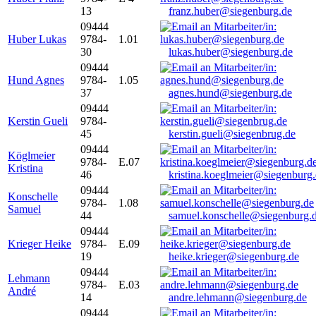
13
franz.huber@siegenburg.de
09444
Huber Lukas
9784-
1.01
30
lukas.huber@siegenburg.de
09444
Hund Agnes
9784-
1.05
37
agnes.hund@siegenburg.de
09444
Kerstin Gueli
9784-
45
kerstin.gueli@siegenbrug.de
09444
Köglmeier
9784-
E.07
Kristina
46
kristina.koeglmeier@siegenburg
09444
Konschelle
9784-
1.08
Samuel
44
samuel.konschelle@siegenburg.
09444
Krieger Heike
9784-
E.09
19
heike.krieger@siegenburg.de
09444
Lehmann
9784-
E.03
André
14
andre.lehmann@siegenburg.de
09444