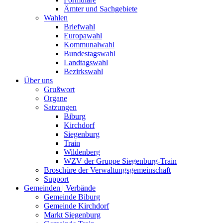
Ämter und Sachgebiete
Wahlen
Briefwahl
Europawahl
Kommunalwahl
Bundestagswahl
Landtagswahl
Bezirkswahl
Über uns
Grußwort
Organe
Satzungen
Biburg
Kirchdorf
Siegenburg
Train
Wildenberg
WZV der Gruppe Siegenburg-Train
Broschüre der Verwaltungsgemeinschaft
Support
Gemeinden | Verbände
Gemeinde Biburg
Gemeinde Kirchdorf
Markt Siegenburg