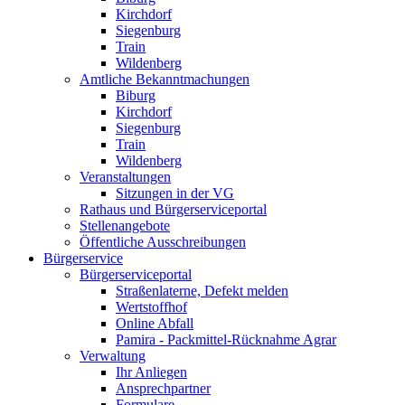
Kirchdorf
Siegenburg
Train
Wildenberg
Amtliche Bekanntmachungen
Biburg
Kirchdorf
Siegenburg
Train
Wildenberg
Veranstaltungen
Sitzungen in der VG
Rathaus und Bürgerserviceportal
Stellenangebote
Öffentliche Ausschreibungen
Bürgerservice
Bürgerserviceportal
Straßenlaterne, Defekt melden
Wertstoffhof
Online Abfall
Pamira - Packmittel-Rücknahme Agrar
Verwaltung
Ihr Anliegen
Ansprechpartner
Formulare