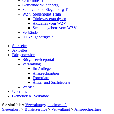
Gemeinde Train
Gemeinde Wildenberg
Schulverband Siegenburg-Train
WZV Siegenburg-Train
Trinkwasseranalysen
Aktuelles vom WZV
Stellenangebote vom WZV
Verbände
ILE-Zugehörigkeit
Startseite
Aktuelles
Bürgerservice
Bürgerserviceportal
Verwaltung
Ihr Anliegen
Ansprechpartner
Formulare
Ämter und Sachgebiete
Wahlen
Über uns
Gemeinden | Verbände
Sie sind hier:
Verwaltungsgemeinschaft
Siegenburg
>
Bürgerservice
>
Verwaltung
>
Ansprechpartner