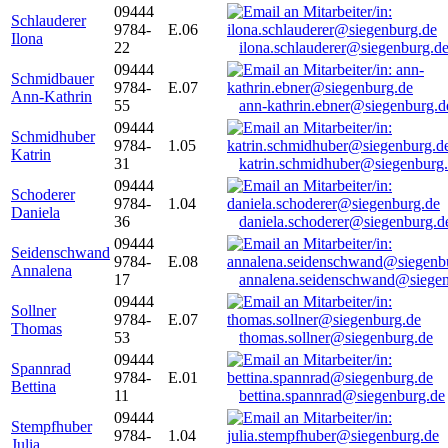
09444
Schlauderer
9784-
E.06
Ilona
22
ilona.schlauderer@siegenburg.d
09444
Schmidbauer
9784-
E.07
Ann-Kathrin
55
ann-kathrin.ebner@siegenburg.d
09444
Schmidhuber
9784-
1.05
Katrin
31
katrin.schmidhuber@siegenburg
09444
Schoderer
9784-
1.04
Daniela
36
daniela.schoderer@siegenburg.d
09444
Seidenschwand
9784-
E.08
Annalena
17
annalena.seidenschwand@siegen
09444
Sollner
9784-
E.07
Thomas
53
thomas.sollner@siegenburg.de
09444
Spannrad
9784-
E.01
Bettina
11
bettina.spannrad@siegenburg.de
09444
Stempfhuber
9784-
1.04
Julia