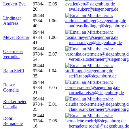
Leukert Eva
9784-
E.05
20
eva.leukert@siegenburg.de
09444
Lindinger
9784-
1.06
Andreas
40
andreas.lindinger@siegenburg.d
09444
Meyer Rosina
9784-
1.06
41
rosina.meyer@siegenburg.de
09444
Ostermeier
9784-
E.07
Veronika
54
veronika.ostermeier@siegenburg
09444
Rapp Steffi
9784-
1.04
35
steffi.rapp@siegenburg.de
09444
Reiser
9784-
E.05
Cornelia
21
cornelia.reiser@siegenburg.de
09444
Rockermeier
9784-
E.01
Claudia
25
claudia.rockermeier@siegenburg
09444
Röhrl
9784-
E.05
Bernadette
16
bernadette.roehrl@siegenburg.de