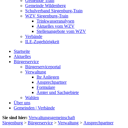
Gemeinde Train
Gemeinde Wildenberg
Schulverband Siegenburg-Train
WZV Siegenburg-Train
Trinkwasseranalysen
Aktuelles vom WZV
Stellenangebote vom WZV
Verbände
ILE-Zugehörigkeit
Startseite
Aktuelles
Bürgerservice
Bürgerserviceportal
Verwaltung
Ihr Anliegen
Ansprechpartner
Formulare
Ämter und Sachgebiete
Wahlen
Über uns
Gemeinden | Verbände
Sie sind hier:
Verwaltungsgemeinschaft
Siegenburg
>
Bürgerservice
>
Verwaltung
>
Ansprechpartner