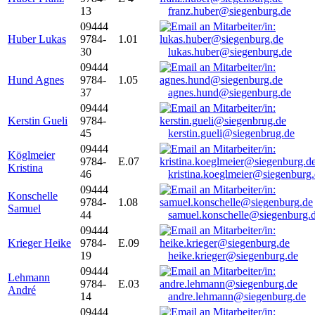
13
franz.huber@siegenburg.de
09444
Huber Lukas
9784-
1.01
30
lukas.huber@siegenburg.de
09444
Hund Agnes
9784-
1.05
37
agnes.hund@siegenburg.de
09444
Kerstin Gueli
9784-
45
kerstin.gueli@siegenbrug.de
09444
Köglmeier
9784-
E.07
Kristina
46
kristina.koeglmeier@siegenburg
09444
Konschelle
9784-
1.08
Samuel
44
samuel.konschelle@siegenburg.
09444
Krieger Heike
9784-
E.09
19
heike.krieger@siegenburg.de
09444
Lehmann
9784-
E.03
André
14
andre.lehmann@siegenburg.de
09444