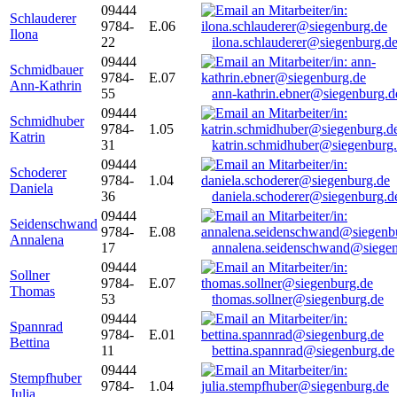
09444
Schlauderer
9784-
E.06
Ilona
22
ilona.schlauderer@siegenburg.d
09444
Schmidbauer
9784-
E.07
Ann-Kathrin
55
ann-kathrin.ebner@siegenburg.d
09444
Schmidhuber
9784-
1.05
Katrin
31
katrin.schmidhuber@siegenburg
09444
Schoderer
9784-
1.04
Daniela
36
daniela.schoderer@siegenburg.d
09444
Seidenschwand
9784-
E.08
Annalena
17
annalena.seidenschwand@siegen
09444
Sollner
9784-
E.07
Thomas
53
thomas.sollner@siegenburg.de
09444
Spannrad
9784-
E.01
Bettina
11
bettina.spannrad@siegenburg.de
09444
Stempfhuber
9784-
1.04
Julia