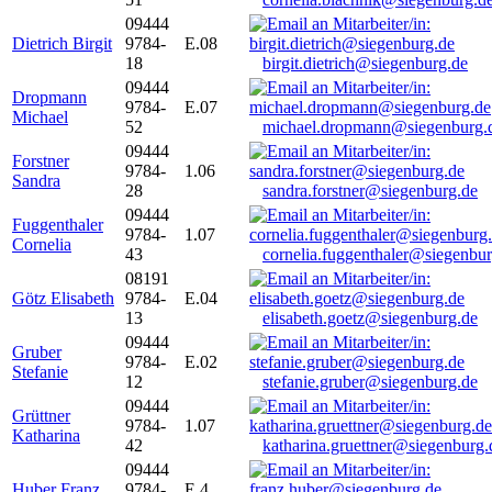
09444
Dietrich Birgit
9784-
E.08
18
birgit.dietrich@siegenburg.de
09444
Dropmann
9784-
E.07
Michael
52
michael.dropmann@siegenburg.
09444
Forstner
9784-
1.06
Sandra
28
sandra.forstner@siegenburg.de
09444
Fuggenthaler
9784-
1.07
Cornelia
43
cornelia.fuggenthaler@siegenbu
08191
Götz Elisabeth
9784-
E.04
13
elisabeth.goetz@siegenburg.de
09444
Gruber
9784-
E.02
Stefanie
12
stefanie.gruber@siegenburg.de
09444
Grüttner
9784-
1.07
Katharina
42
katharina.gruettner@siegenburg.
09444
Huber Franz
9784-
E 4