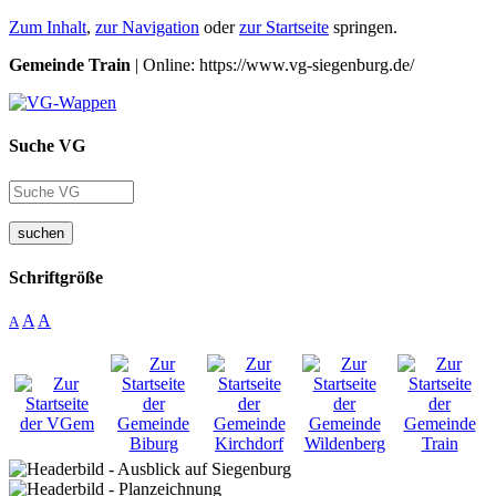
Zum Inhalt
,
zur Navigation
oder
zur Startseite
springen.
Gemeinde Train
| Online: https://www.vg-siegenburg.de/
Suche VG
suchen
Schriftgröße
A
A
A