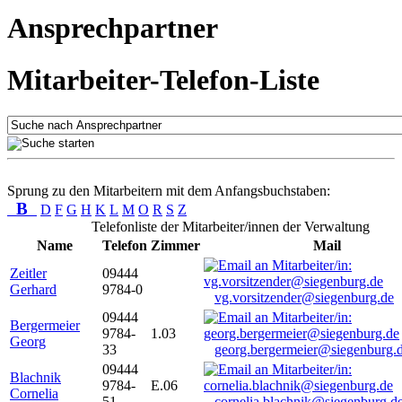
Ansprechpartner
Mitarbeiter-Telefon-Liste
Sprung zu den Mitarbeitern mit dem Anfangsbuchstaben:
B
D
F
G
H
K
L
M
O
R
S
Z
Telefonliste der Mitarbeiter/innen der Verwaltung
Name
Telefon
Zimmer
Mail
Zeitler
09444
Gerhard
9784-0
vg.vorsitzender@siegenburg.de
09444
Bergermeier
9784-
1.03
Georg
33
georg.bergermeier@siegenburg.
09444
Blachnik
9784-
E.06
Cornelia
51
cornelia.blachnik@siegenburg.d