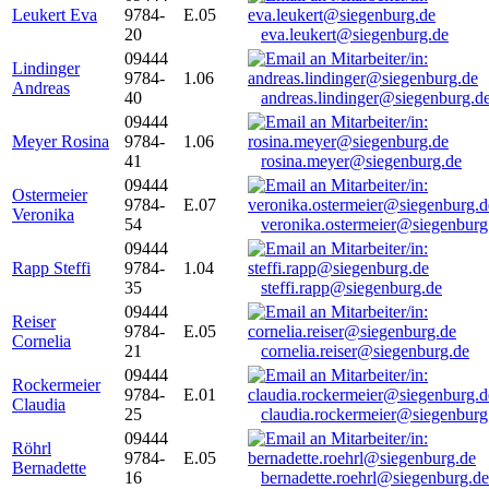
Leukert Eva
9784-
E.05
20
eva.leukert@siegenburg.de
09444
Lindinger
9784-
1.06
Andreas
40
andreas.lindinger@siegenburg.d
09444
Meyer Rosina
9784-
1.06
41
rosina.meyer@siegenburg.de
09444
Ostermeier
9784-
E.07
Veronika
54
veronika.ostermeier@siegenburg
09444
Rapp Steffi
9784-
1.04
35
steffi.rapp@siegenburg.de
09444
Reiser
9784-
E.05
Cornelia
21
cornelia.reiser@siegenburg.de
09444
Rockermeier
9784-
E.01
Claudia
25
claudia.rockermeier@siegenburg
09444
Röhrl
9784-
E.05
Bernadette
16
bernadette.roehrl@siegenburg.de