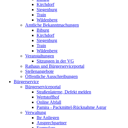
Kirchdorf
Siegenburg
Train
Wildenberg
Amtliche Bekanntmachungen
Biburg
Kirchdorf
Siegenburg
Train
Wildenberg
Veranstaltungen
Sitzungen in der VG
Rathaus und Bürgerserviceportal
Stellenangebote
Öffentliche Ausschreibungen
Bürgerservice
Bürgerserviceportal
Straßenlaterne, Defekt melden
Wertstoffhof
Online Abfall
Pamira - Packmittel-Rücknahme Agrar
Verwaltung
Ihr Anliegen
Ansprechpartner
Formulare