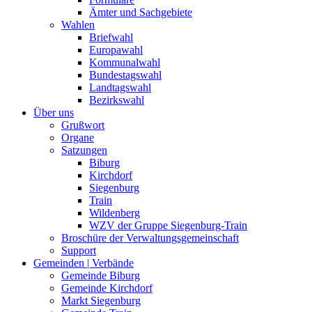
Ämter und Sachgebiete
Wahlen
Briefwahl
Europawahl
Kommunalwahl
Bundestagswahl
Landtagswahl
Bezirkswahl
Über uns
Grußwort
Organe
Satzungen
Biburg
Kirchdorf
Siegenburg
Train
Wildenberg
WZV der Gruppe Siegenburg-Train
Broschüre der Verwaltungsgemeinschaft
Support
Gemeinden | Verbände
Gemeinde Biburg
Gemeinde Kirchdorf
Markt Siegenburg