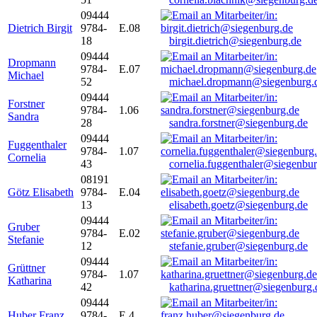
09444
Dietrich Birgit
9784-
E.08
18
birgit.dietrich@siegenburg.de
09444
Dropmann
9784-
E.07
Michael
52
michael.dropmann@siegenburg.
09444
Forstner
9784-
1.06
Sandra
28
sandra.forstner@siegenburg.de
09444
Fuggenthaler
9784-
1.07
Cornelia
43
cornelia.fuggenthaler@siegenbu
08191
Götz Elisabeth
9784-
E.04
13
elisabeth.goetz@siegenburg.de
09444
Gruber
9784-
E.02
Stefanie
12
stefanie.gruber@siegenburg.de
09444
Grüttner
9784-
1.07
Katharina
42
katharina.gruettner@siegenburg.
09444
Huber Franz
9784-
E 4