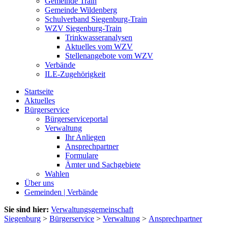
Gemeinde Train
Gemeinde Wildenberg
Schulverband Siegenburg-Train
WZV Siegenburg-Train
Trinkwasseranalysen
Aktuelles vom WZV
Stellenangebote vom WZV
Verbände
ILE-Zugehörigkeit
Startseite
Aktuelles
Bürgerservice
Bürgerserviceportal
Verwaltung
Ihr Anliegen
Ansprechpartner
Formulare
Ämter und Sachgebiete
Wahlen
Über uns
Gemeinden | Verbände
Sie sind hier:
Verwaltungsgemeinschaft
Siegenburg
>
Bürgerservice
>
Verwaltung
>
Ansprechpartner