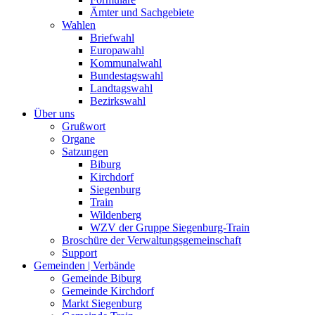
Ämter und Sachgebiete
Wahlen
Briefwahl
Europawahl
Kommunalwahl
Bundestagswahl
Landtagswahl
Bezirkswahl
Über uns
Grußwort
Organe
Satzungen
Biburg
Kirchdorf
Siegenburg
Train
Wildenberg
WZV der Gruppe Siegenburg-Train
Broschüre der Verwaltungsgemeinschaft
Support
Gemeinden | Verbände
Gemeinde Biburg
Gemeinde Kirchdorf
Markt Siegenburg