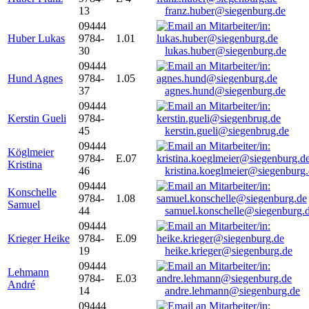
13
franz.huber@siegenburg.de
09444
Huber Lukas
9784-
1.01
30
lukas.huber@siegenburg.de
09444
Hund Agnes
9784-
1.05
37
agnes.hund@siegenburg.de
09444
Kerstin Gueli
9784-
45
kerstin.gueli@siegenbrug.de
09444
Köglmeier
9784-
E.07
Kristina
46
kristina.koeglmeier@siegenburg
09444
Konschelle
9784-
1.08
Samuel
44
samuel.konschelle@siegenburg.
09444
Krieger Heike
9784-
E.09
19
heike.krieger@siegenburg.de
09444
Lehmann
9784-
E.03
André
14
andre.lehmann@siegenburg.de
09444