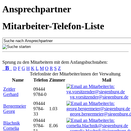
Ansprechpartner
Mitarbeiter-Telefon-Liste
Sprung zu den Mitarbeitern mit dem Anfangsbuchstaben:
B
D
F
G
H
K
L
M
O
R
S
Z
Telefonliste der Mitarbeiter/innen der Verwaltung
Name
Telefon
Zimmer
Mail
Zeitler
09444
Gerhard
9784-0
vg.vorsitzender@siegenburg.de
09444
Bergermeier
9784-
1.03
Georg
33
georg.bergermeier@siegenburg.
09444
Blachnik
9784-
E.06
Cornelia
51
cornelia.blachnik@siegenburg.d