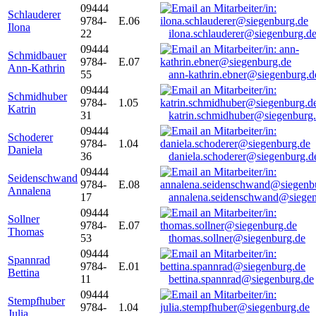
09444
Schlauderer
9784-
E.06
Ilona
22
ilona.schlauderer@siegenburg.d
09444
Schmidbauer
9784-
E.07
Ann-Kathrin
55
ann-kathrin.ebner@siegenburg.d
09444
Schmidhuber
9784-
1.05
Katrin
31
katrin.schmidhuber@siegenburg
09444
Schoderer
9784-
1.04
Daniela
36
daniela.schoderer@siegenburg.d
09444
Seidenschwand
9784-
E.08
Annalena
17
annalena.seidenschwand@siegen
09444
Sollner
9784-
E.07
Thomas
53
thomas.sollner@siegenburg.de
09444
Spannrad
9784-
E.01
Bettina
11
bettina.spannrad@siegenburg.de
09444
Stempfhuber
9784-
1.04
Julia