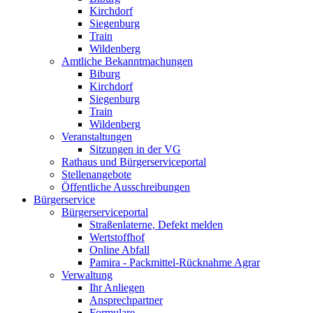
Kirchdorf
Siegenburg
Train
Wildenberg
Amtliche Bekanntmachungen
Biburg
Kirchdorf
Siegenburg
Train
Wildenberg
Veranstaltungen
Sitzungen in der VG
Rathaus und Bürgerserviceportal
Stellenangebote
Öffentliche Ausschreibungen
Bürgerservice
Bürgerserviceportal
Straßenlaterne, Defekt melden
Wertstoffhof
Online Abfall
Pamira - Packmittel-Rücknahme Agrar
Verwaltung
Ihr Anliegen
Ansprechpartner
Formulare