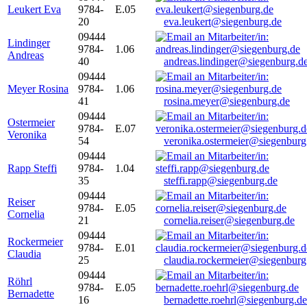
Leukert Eva
9784-
E.05
20
eva.leukert@siegenburg.de
09444
Lindinger
9784-
1.06
Andreas
40
andreas.lindinger@siegenburg.d
09444
Meyer Rosina
9784-
1.06
41
rosina.meyer@siegenburg.de
09444
Ostermeier
9784-
E.07
Veronika
54
veronika.ostermeier@siegenburg
09444
Rapp Steffi
9784-
1.04
35
steffi.rapp@siegenburg.de
09444
Reiser
9784-
E.05
Cornelia
21
cornelia.reiser@siegenburg.de
09444
Rockermeier
9784-
E.01
Claudia
25
claudia.rockermeier@siegenburg
09444
Röhrl
9784-
E.05
Bernadette
16
bernadette.roehrl@siegenburg.de