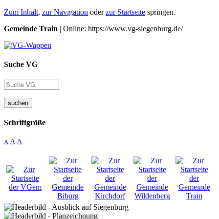
Zum Inhalt
,
zur Navigation
oder
zur Startseite
springen.
Gemeinde Train
| Online: https://www.vg-siegenburg.de/
Suche VG
suchen
Schriftgröße
A
A
A