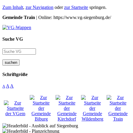
Zum Inhalt
,
zur Navigation
oder
zur Startseite
springen.
Gemeinde Train
| Online: https://www.vg-siegenburg.de/
Suche VG
suchen
Schriftgröße
A
A
A