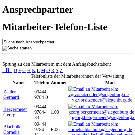
Ansprechpartner
Mitarbeiter-Telefon-Liste
Sprung zu den Mitarbeitern mit dem Anfangsbuchstaben:
B
D
F
G
H
K
L
M
O
R
S
Z
Telefonliste der Mitarbeiter/innen der Verwaltung
Name
Telefon
Zimmer
Mail
Zeitler
09444
Gerhard
9784-0
vg.vorsitzender@siegenburg.de
09444
Bergermeier
9784-
1.03
Georg
33
georg.bergermeier@siegenburg.
09444
Blachnik
9784-
E.06
Cornelia
51
cornelia.blachnik@siegenburg.d