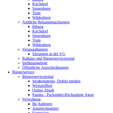
Kirchdorf
Siegenburg
Train
Wildenberg
Amtliche Bekanntmachungen
Biburg
Kirchdorf
Siegenburg
Train
Wildenberg
Veranstaltungen
Sitzungen in der VG
Rathaus und Bürgerserviceportal
Stellenangebote
Öffentliche Ausschreibungen
Bürgerservice
Bürgerserviceportal
Straßenlaterne, Defekt melden
Wertstoffhof
Online Abfall
Pamira - Packmittel-Rücknahme Agrar
Verwaltung
Ihr Anliegen
Ansprechpartner
Formulare