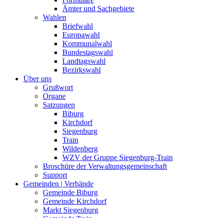
Ämter und Sachgebiete
Wahlen
Briefwahl
Europawahl
Kommunalwahl
Bundestagswahl
Landtagswahl
Bezirkswahl
Über uns
Grußwort
Organe
Satzungen
Biburg
Kirchdorf
Siegenburg
Train
Wildenberg
WZV der Gruppe Siegenburg-Train
Broschüre der Verwaltungsgemeinschaft
Support
Gemeinden | Verbände
Gemeinde Biburg
Gemeinde Kirchdorf
Markt Siegenburg