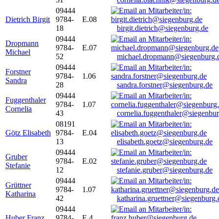
09444
Dietrich Birgit
9784-
E.08
18
birgit.dietrich@siegenburg.de
09444
Dropmann
9784-
E.07
Michael
52
michael.dropmann@siegenburg.
09444
Forstner
9784-
1.06
Sandra
28
sandra.forstner@siegenburg.de
09444
Fuggenthaler
9784-
1.07
Cornelia
43
cornelia.fuggenthaler@siegenbu
08191
Götz Elisabeth
9784-
E.04
13
elisabeth.goetz@siegenburg.de
09444
Gruber
9784-
E.02
Stefanie
12
stefanie.gruber@siegenburg.de
09444
Grüttner
9784-
1.07
Katharina
42
katharina.gruettner@siegenburg.
09444
Huber Franz
9784-
E 4