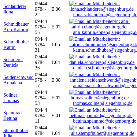
09444
Schlauderer
9784-
E.06
Ilona
22
ilona.schlauderer@siegenburg.d
09444
Schmidbauer
9784-
E.07
Ann-Kathrin
55
ann-kathrin.ebner@siegenburg.d
09444
Schmidhuber
9784-
1.05
Katrin
31
katrin.schmidhuber@siegenburg
09444
Schoderer
9784-
1.04
Daniela
36
daniela.schoderer@siegenburg.d
09444
Seidenschwand
9784-
E.08
Annalena
17
annalena.seidenschwand@siegen
09444
Sollner
9784-
E.07
Thomas
53
thomas.sollner@siegenburg.de
09444
Spannrad
9784-
E.01
Bettina
11
bettina.spannrad@siegenburg.de
09444
Stempfhuber
9784-
1.04
Julia