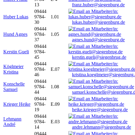
13
franz.huber@siegenburg.de
09444
Huber Lukas
9784-
1.01
30
lukas.huber@siegenburg.de
09444
Hund Agnes
9784-
1.05
37
agnes.hund@siegenburg.de
09444
Kerstin Gueli
9784-
45
kerstin.gueli@siegenbrug.de
09444
Köglmeier
9784-
E.07
Kristina
46
kristina.koeglmeier@siegenburg
09444
Konschelle
9784-
1.08
Samuel
44
samuel.konschelle@siegenburg.
09444
Krieger Heike
9784-
E.09
19
heike.krieger@siegenburg.de
09444
Lehmann
9784-
E.03
André
14
andre.lehmann@siegenburg.de
09444