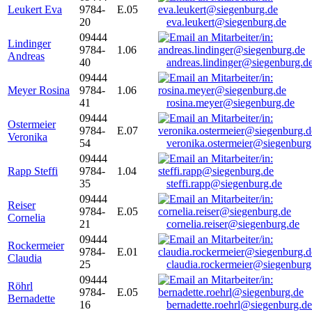
Leukert Eva
9784-
E.05
20
eva.leukert@siegenburg.de
09444
Lindinger
9784-
1.06
Andreas
40
andreas.lindinger@siegenburg.d
09444
Meyer Rosina
9784-
1.06
41
rosina.meyer@siegenburg.de
09444
Ostermeier
9784-
E.07
Veronika
54
veronika.ostermeier@siegenburg
09444
Rapp Steffi
9784-
1.04
35
steffi.rapp@siegenburg.de
09444
Reiser
9784-
E.05
Cornelia
21
cornelia.reiser@siegenburg.de
09444
Rockermeier
9784-
E.01
Claudia
25
claudia.rockermeier@siegenburg
09444
Röhrl
9784-
E.05
Bernadette
16
bernadette.roehrl@siegenburg.de