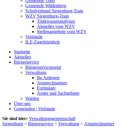
Gemeinde Train
Gemeinde Wildenberg
Schulverband Siegenburg-Train
WZV Siegenburg-Train
Trinkwasseranalysen
Aktuelles vom WZV
Stellenangebote vom WZV
Verbände
ILE-Zugehörigkeit
Startseite
Aktuelles
Bürgerservice
Bürgerserviceportal
Verwaltung
Ihr Anliegen
Ansprechpartner
Formulare
Ämter und Sachgebiete
Wahlen
Über uns
Gemeinden | Verbände
Sie sind hier:
Verwaltungsgemeinschaft
Siegenburg
>
Bürgerservice
>
Verwaltung
>
Ansprechpartner