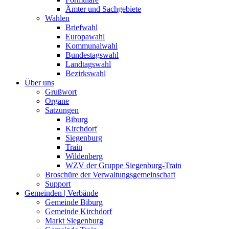
Ämter und Sachgebiete
Wahlen
Briefwahl
Europawahl
Kommunalwahl
Bundestagswahl
Landtagswahl
Bezirkswahl
Über uns
Grußwort
Organe
Satzungen
Biburg
Kirchdorf
Siegenburg
Train
Wildenberg
WZV der Gruppe Siegenburg-Train
Broschüre der Verwaltungsgemeinschaft
Support
Gemeinden | Verbände
Gemeinde Biburg
Gemeinde Kirchdorf
Markt Siegenburg