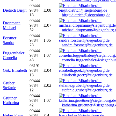
09444
Dietrich Birgit
9784-
E.08
18
birgit.dietrich@siegenburg.de
09444
Dropmann
9784-
E.07
Michael
52
michael.dropmann@siegenburg.
09444
Forstner
9784-
1.06
Sandra
28
sandra.forstner@siegenburg.de
09444
Fuggenthaler
9784-
1.07
Cornelia
43
cornelia.fuggenthaler@siegenbu
08191
Götz Elisabeth
9784-
E.04
13
elisabeth.goetz@siegenburg.de
09444
Gruber
9784-
E.02
Stefanie
12
stefanie.gruber@siegenburg.de
09444
Grüttner
9784-
1.07
Katharina
42
katharina.gruettner@siegenburg.
09444
Huber Franz
9784-
E 4