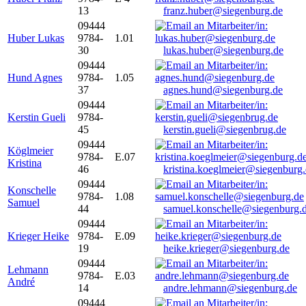
13
franz.huber@siegenburg.de
09444
Huber Lukas
9784-
1.01
30
lukas.huber@siegenburg.de
09444
Hund Agnes
9784-
1.05
37
agnes.hund@siegenburg.de
09444
Kerstin Gueli
9784-
45
kerstin.gueli@siegenbrug.de
09444
Köglmeier
9784-
E.07
Kristina
46
kristina.koeglmeier@siegenburg
09444
Konschelle
9784-
1.08
Samuel
44
samuel.konschelle@siegenburg.
09444
Krieger Heike
9784-
E.09
19
heike.krieger@siegenburg.de
09444
Lehmann
9784-
E.03
André
14
andre.lehmann@siegenburg.de
09444