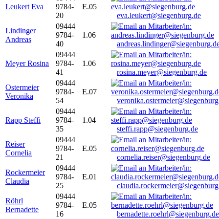
Leukert Eva
9784-
E.05
20
eva.leukert@siegenburg.de
09444
Lindinger
9784-
1.06
Andreas
40
andreas.lindinger@siegenburg.d
09444
Meyer Rosina
9784-
1.06
41
rosina.meyer@siegenburg.de
09444
Ostermeier
9784-
E.07
Veronika
54
veronika.ostermeier@siegenburg
09444
Rapp Steffi
9784-
1.04
35
steffi.rapp@siegenburg.de
09444
Reiser
9784-
E.05
Cornelia
21
cornelia.reiser@siegenburg.de
09444
Rockermeier
9784-
E.01
Claudia
25
claudia.rockermeier@siegenburg
09444
Röhrl
9784-
E.05
Bernadette
16
bernadette.roehrl@siegenburg.de