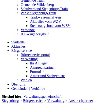
Gemeinde Train
Gemeinde Wildenberg
Schulverband Siegenburg-Train
WZV Siegenburg-Train
Trinkwasseranalysen
Aktuelles vom WZV
Stellenangebote vom WZV
Verbände
ILE-Zugehörigkeit
Startseite
Aktuelles
Bürgerservice
Bürgerserviceportal
Verwaltung
Ihr Anliegen
Ansprechpartner
Formulare
Ämter und Sachgebiete
Wahlen
Über uns
Gemeinden | Verbände
Sie sind hier:
Verwaltungsgemeinschaft
Siegenburg
>
Bürgerservice
>
Verwaltung
>
Ansprechpartner