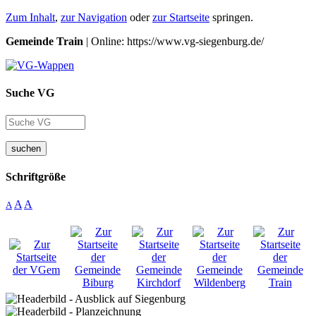
Zum Inhalt
,
zur Navigation
oder
zur Startseite
springen.
Gemeinde Train
| Online: https://www.vg-siegenburg.de/
Suche VG
suchen
Schriftgröße
A
A
A