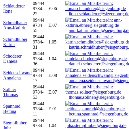
09444
Schlauderer
9784-
E.06
Ilona
22
ilona.schlauderer@siegenburg.d
09444
Schmidbauer
9784-
E.07
Ann-Kathrin
55
ann-kathrin.ebner@siegenburg.d
09444
Schmidhuber
9784-
1.05
Katrin
31
katrin.schmidhuber@siegenburg
09444
Schoderer
9784-
1.04
Daniela
36
daniela.schoderer@siegenburg.d
09444
Seidenschwand
9784-
E.08
Annalena
17
annalena.seidenschwand@siegen
09444
Sollner
9784-
E.07
Thomas
53
thomas.sollner@siegenburg.de
09444
Spannrad
9784-
E.01
Bettina
11
bettina.spannrad@siegenburg.de
09444
Stempfhuber
9784-
1.04
Julia