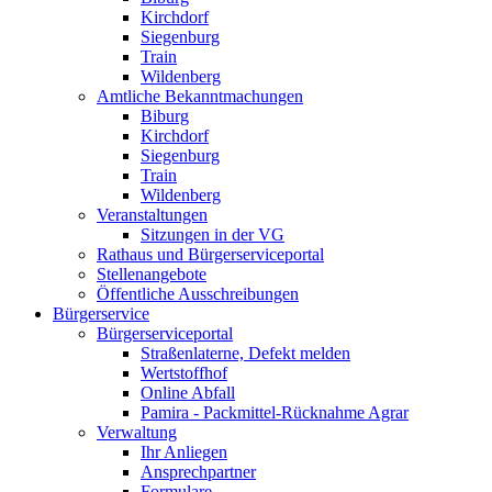
Kirchdorf
Siegenburg
Train
Wildenberg
Amtliche Bekanntmachungen
Biburg
Kirchdorf
Siegenburg
Train
Wildenberg
Veranstaltungen
Sitzungen in der VG
Rathaus und Bürgerserviceportal
Stellenangebote
Öffentliche Ausschreibungen
Bürgerservice
Bürgerserviceportal
Straßenlaterne, Defekt melden
Wertstoffhof
Online Abfall
Pamira - Packmittel-Rücknahme Agrar
Verwaltung
Ihr Anliegen
Ansprechpartner
Formulare