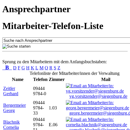
Ansprechpartner
Mitarbeiter-Telefon-Liste
Sprung zu den Mitarbeitern mit dem Anfangsbuchstaben:
B
D
F
G
H
K
L
M
O
R
S
Z
Telefonliste der Mitarbeiter/innen der Verwaltung
Name
Telefon
Zimmer
Mail
Zeitler
09444
Gerhard
9784-0
vg.vorsitzender@siegenburg.de
09444
Bergermeier
9784-
1.03
Georg
33
georg.bergermeier@siegenburg.
09444
Blachnik
9784-
E.06
Cornelia
51
cornelia.blachnik@siegenburg.d