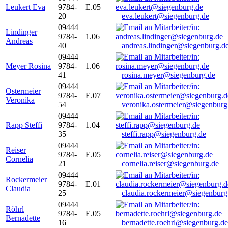
Leukert Eva
9784-
E.05
20
eva.leukert@siegenburg.de
09444
Lindinger
9784-
1.06
Andreas
40
andreas.lindinger@siegenburg.d
09444
Meyer Rosina
9784-
1.06
41
rosina.meyer@siegenburg.de
09444
Ostermeier
9784-
E.07
Veronika
54
veronika.ostermeier@siegenburg
09444
Rapp Steffi
9784-
1.04
35
steffi.rapp@siegenburg.de
09444
Reiser
9784-
E.05
Cornelia
21
cornelia.reiser@siegenburg.de
09444
Rockermeier
9784-
E.01
Claudia
25
claudia.rockermeier@siegenburg
09444
Röhrl
9784-
E.05
Bernadette
16
bernadette.roehrl@siegenburg.de