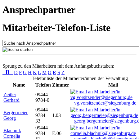
Ansprechpartner
Mitarbeiter-Telefon-Liste
Sprung zu den Mitarbeitern mit dem Anfangsbuchstaben:
B
D
F
G
H
K
L
M
O
R
S
Z
Telefonliste der Mitarbeiter/innen der Verwaltung
Name
Telefon
Zimmer
Mail
Zeitler
09444
Gerhard
9784-0
vg.vorsitzender@siegenburg.de
09444
Bergermeier
9784-
1.03
Georg
33
georg.bergermeier@siegenburg.
09444
Blachnik
9784-
E.06
Cornelia
51
cornelia.blachnik@siegenburg.d