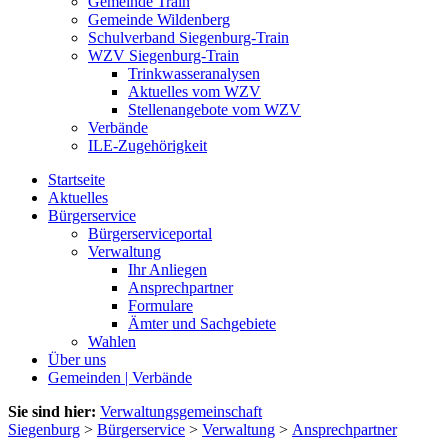
Gemeinde Train
Gemeinde Wildenberg
Schulverband Siegenburg-Train
WZV Siegenburg-Train
Trinkwasseranalysen
Aktuelles vom WZV
Stellenangebote vom WZV
Verbände
ILE-Zugehörigkeit
Startseite
Aktuelles
Bürgerservice
Bürgerserviceportal
Verwaltung
Ihr Anliegen
Ansprechpartner
Formulare
Ämter und Sachgebiete
Wahlen
Über uns
Gemeinden | Verbände
Sie sind hier:
Verwaltungsgemeinschaft
Siegenburg
>
Bürgerservice
>
Verwaltung
>
Ansprechpartner