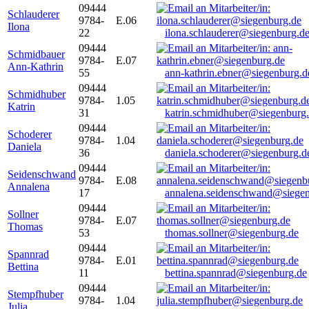
09444
Schlauderer
9784-
E.06
Ilona
22
ilona.schlauderer@siegenburg.d
09444
Schmidbauer
9784-
E.07
Ann-Kathrin
55
ann-kathrin.ebner@siegenburg.d
09444
Schmidhuber
9784-
1.05
Katrin
31
katrin.schmidhuber@siegenburg
09444
Schoderer
9784-
1.04
Daniela
36
daniela.schoderer@siegenburg.d
09444
Seidenschwand
9784-
E.08
Annalena
17
annalena.seidenschwand@siegen
09444
Sollner
9784-
E.07
Thomas
53
thomas.sollner@siegenburg.de
09444
Spannrad
9784-
E.01
Bettina
11
bettina.spannrad@siegenburg.de
09444
Stempfhuber
9784-
1.04
Julia