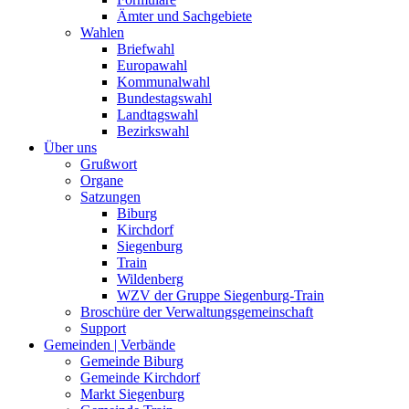
Ämter und Sachgebiete
Wahlen
Briefwahl
Europawahl
Kommunalwahl
Bundestagswahl
Landtagswahl
Bezirkswahl
Über uns
Grußwort
Organe
Satzungen
Biburg
Kirchdorf
Siegenburg
Train
Wildenberg
WZV der Gruppe Siegenburg-Train
Broschüre der Verwaltungsgemeinschaft
Support
Gemeinden | Verbände
Gemeinde Biburg
Gemeinde Kirchdorf
Markt Siegenburg