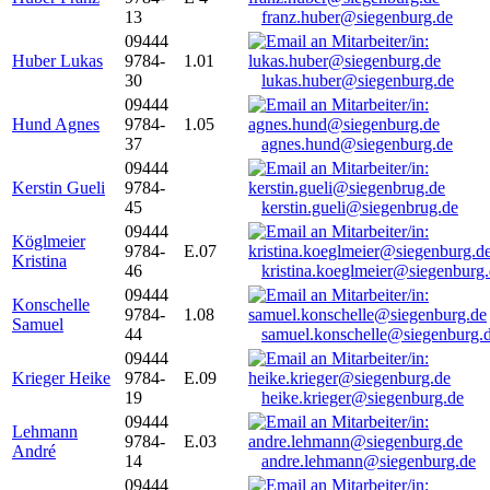
13
franz.huber@siegenburg.de
09444
Huber Lukas
9784-
1.01
30
lukas.huber@siegenburg.de
09444
Hund Agnes
9784-
1.05
37
agnes.hund@siegenburg.de
09444
Kerstin Gueli
9784-
45
kerstin.gueli@siegenbrug.de
09444
Köglmeier
9784-
E.07
Kristina
46
kristina.koeglmeier@siegenburg
09444
Konschelle
9784-
1.08
Samuel
44
samuel.konschelle@siegenburg.
09444
Krieger Heike
9784-
E.09
19
heike.krieger@siegenburg.de
09444
Lehmann
9784-
E.03
André
14
andre.lehmann@siegenburg.de
09444