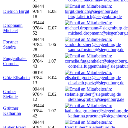
09444
Dietrich Birgit
9784-
E.08
18
birgit.dietrich@siegenburg.de
09444
Dropmann
9784-
E.07
Michael
52
michael.dropmann@siegenburg.
09444
Forstner
9784-
1.06
Sandra
28
sandra.forstner@siegenburg.de
09444
Fuggenthaler
9784-
1.07
Cornelia
43
cornelia.fuggenthaler@siegenbu
08191
Götz Elisabeth
9784-
E.04
13
elisabeth.goetz@siegenburg.de
09444
Gruber
9784-
E.02
Stefanie
12
stefanie.gruber@siegenburg.de
09444
Grüttner
9784-
1.07
Katharina
42
katharina.gruettner@siegenburg.
09444
Huber Franz
9784-
E 4