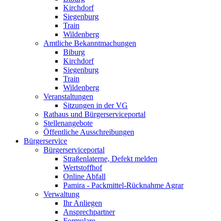
Kirchdorf
Siegenburg
Train
Wildenberg
Amtliche Bekanntmachungen
Biburg
Kirchdorf
Siegenburg
Train
Wildenberg
Veranstaltungen
Sitzungen in der VG
Rathaus und Bürgerserviceportal
Stellenangebote
Öffentliche Ausschreibungen
Bürgerservice
Bürgerserviceportal
Straßenlaterne, Defekt melden
Wertstoffhof
Online Abfall
Pamira - Packmittel-Rücknahme Agrar
Verwaltung
Ihr Anliegen
Ansprechpartner
Formulare