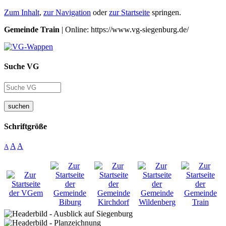
Zum Inhalt
,
zur Navigation
oder
zur Startseite
springen.
Gemeinde Train
| Online: https://www.vg-siegenburg.de/
Suche VG
suchen
Schriftgröße
A
A
A