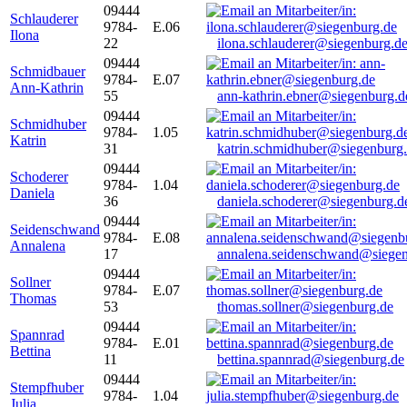
09444
Schlauderer
9784-
E.06
Ilona
22
ilona.schlauderer@siegenburg.d
09444
Schmidbauer
9784-
E.07
Ann-Kathrin
55
ann-kathrin.ebner@siegenburg.d
09444
Schmidhuber
9784-
1.05
Katrin
31
katrin.schmidhuber@siegenburg
09444
Schoderer
9784-
1.04
Daniela
36
daniela.schoderer@siegenburg.d
09444
Seidenschwand
9784-
E.08
Annalena
17
annalena.seidenschwand@siegen
09444
Sollner
9784-
E.07
Thomas
53
thomas.sollner@siegenburg.de
09444
Spannrad
9784-
E.01
Bettina
11
bettina.spannrad@siegenburg.de
09444
Stempfhuber
9784-
1.04
Julia