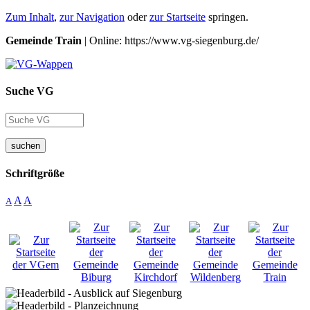
Zum Inhalt
,
zur Navigation
oder
zur Startseite
springen.
Gemeinde Train
| Online: https://www.vg-siegenburg.de/
Suche VG
suchen
Schriftgröße
A
A
A