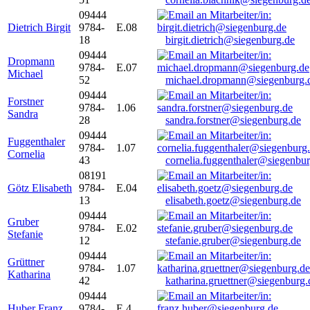
09444
Dietrich Birgit
9784-
E.08
18
birgit.dietrich@siegenburg.de
09444
Dropmann
9784-
E.07
Michael
52
michael.dropmann@siegenburg.
09444
Forstner
9784-
1.06
Sandra
28
sandra.forstner@siegenburg.de
09444
Fuggenthaler
9784-
1.07
Cornelia
43
cornelia.fuggenthaler@siegenbu
08191
Götz Elisabeth
9784-
E.04
13
elisabeth.goetz@siegenburg.de
09444
Gruber
9784-
E.02
Stefanie
12
stefanie.gruber@siegenburg.de
09444
Grüttner
9784-
1.07
Katharina
42
katharina.gruettner@siegenburg.
09444
Huber Franz
9784-
E 4