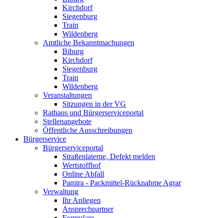
Kirchdorf
Siegenburg
Train
Wildenberg
Amtliche Bekanntmachungen
Biburg
Kirchdorf
Siegenburg
Train
Wildenberg
Veranstaltungen
Sitzungen in der VG
Rathaus und Bürgerserviceportal
Stellenangebote
Öffentliche Ausschreibungen
Bürgerservice
Bürgerserviceportal
Straßenlaterne, Defekt melden
Wertstoffhof
Online Abfall
Pamira - Packmittel-Rücknahme Agrar
Verwaltung
Ihr Anliegen
Ansprechpartner
Formulare