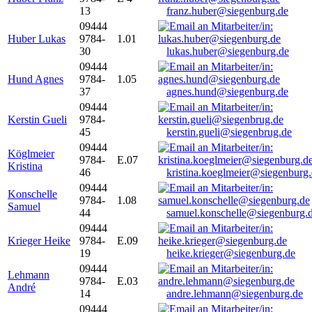
13
franz.huber@siegenburg.de
09444
Huber Lukas
9784-
1.01
30
lukas.huber@siegenburg.de
09444
Hund Agnes
9784-
1.05
37
agnes.hund@siegenburg.de
09444
Kerstin Gueli
9784-
45
kerstin.gueli@siegenbrug.de
09444
Köglmeier
9784-
E.07
Kristina
46
kristina.koeglmeier@siegenburg
09444
Konschelle
9784-
1.08
Samuel
44
samuel.konschelle@siegenburg.
09444
Krieger Heike
9784-
E.09
19
heike.krieger@siegenburg.de
09444
Lehmann
9784-
E.03
André
14
andre.lehmann@siegenburg.de
09444