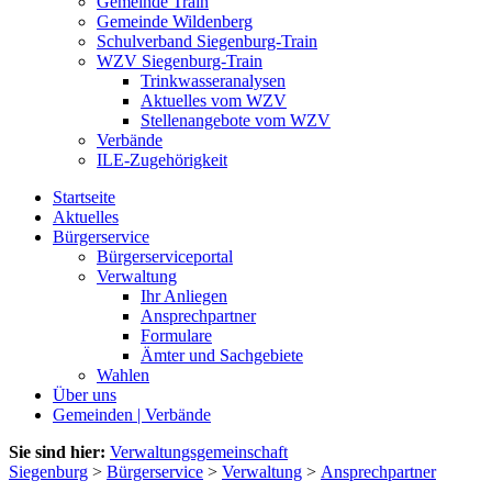
Gemeinde Train
Gemeinde Wildenberg
Schulverband Siegenburg-Train
WZV Siegenburg-Train
Trinkwasseranalysen
Aktuelles vom WZV
Stellenangebote vom WZV
Verbände
ILE-Zugehörigkeit
Startseite
Aktuelles
Bürgerservice
Bürgerserviceportal
Verwaltung
Ihr Anliegen
Ansprechpartner
Formulare
Ämter und Sachgebiete
Wahlen
Über uns
Gemeinden | Verbände
Sie sind hier:
Verwaltungsgemeinschaft
Siegenburg
>
Bürgerservice
>
Verwaltung
>
Ansprechpartner