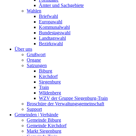
Ämter und Sachgebiete
Wahlen
Briefwahl
Europawahl
Kommunalwahl
Bundestagswahl
Landtagswahl
Bezirkswahl
Über uns
Grußwort
Organe
Satzungen
Biburg
Kirchdorf
Siegenburg
Train
Wildenberg
WZV der Gruppe Siegenburg-Train
Broschüre der Verwaltungsgemeinschaft
Support
Gemeinden | Verbände
Gemeinde Biburg
Gemeinde Kirchdorf
Markt Siegenburg