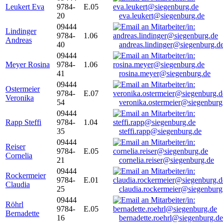
Leukert Eva
9784-
E.05
20
eva.leukert@siegenburg.de
09444
Lindinger
9784-
1.06
Andreas
40
andreas.lindinger@siegenburg.d
09444
Meyer Rosina
9784-
1.06
41
rosina.meyer@siegenburg.de
09444
Ostermeier
9784-
E.07
Veronika
54
veronika.ostermeier@siegenburg
09444
Rapp Steffi
9784-
1.04
35
steffi.rapp@siegenburg.de
09444
Reiser
9784-
E.05
Cornelia
21
cornelia.reiser@siegenburg.de
09444
Rockermeier
9784-
E.01
Claudia
25
claudia.rockermeier@siegenburg
09444
Röhrl
9784-
E.05
Bernadette
16
bernadette.roehrl@siegenburg.de