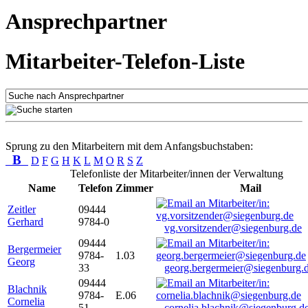
Ansprechpartner
Mitarbeiter-Telefon-Liste
Sprung zu den Mitarbeitern mit dem Anfangsbuchstaben:
B
D
F
G
H
K
L
M
O
R
S
Z
Telefonliste der Mitarbeiter/innen der Verwaltung
Name
Telefon
Zimmer
Mail
Zeitler
09444
Gerhard
9784-0
vg.vorsitzender@siegenburg.de
09444
Bergermeier
9784-
1.03
Georg
33
georg.bergermeier@siegenburg.
09444
Blachnik
9784-
E.06
Cornelia
51
cornelia.blachnik@siegenburg.d