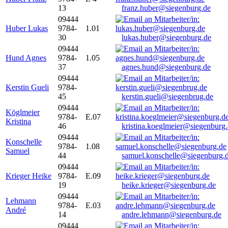
13
franz.huber@siegenburg.de
09444
Huber Lukas
9784-
1.01
30
lukas.huber@siegenburg.de
09444
Hund Agnes
9784-
1.05
37
agnes.hund@siegenburg.de
09444
Kerstin Gueli
9784-
45
kerstin.gueli@siegenbrug.de
09444
Köglmeier
9784-
E.07
Kristina
46
kristina.koeglmeier@siegenburg
09444
Konschelle
9784-
1.08
Samuel
44
samuel.konschelle@siegenburg.
09444
Krieger Heike
9784-
E.09
19
heike.krieger@siegenburg.de
09444
Lehmann
9784-
E.03
André
14
andre.lehmann@siegenburg.de
09444