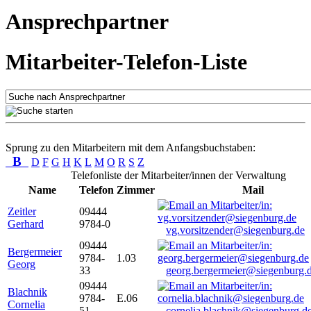
Ansprechpartner
Mitarbeiter-Telefon-Liste
Sprung zu den Mitarbeitern mit dem Anfangsbuchstaben:
B
D
F
G
H
K
L
M
O
R
S
Z
Telefonliste der Mitarbeiter/innen der Verwaltung
Name
Telefon
Zimmer
Mail
Zeitler
09444
Gerhard
9784-0
vg.vorsitzender@siegenburg.de
09444
Bergermeier
9784-
1.03
Georg
33
georg.bergermeier@siegenburg.
09444
Blachnik
9784-
E.06
Cornelia
51
cornelia.blachnik@siegenburg.d