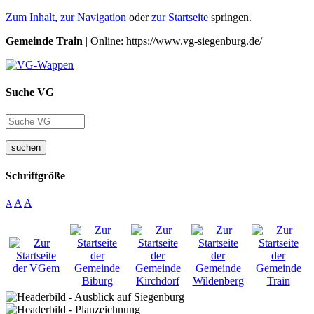
Zum Inhalt
,
zur Navigation
oder
zur Startseite
springen.
Gemeinde Train
| Online: https://www.vg-siegenburg.de/
Suche VG
suchen
Schriftgröße
A
A
A