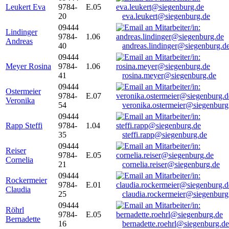
Leukert Eva
9784-
E.05
20
eva.leukert@siegenburg.de
09444
Lindinger
9784-
1.06
Andreas
40
andreas.lindinger@siegenburg.d
09444
Meyer Rosina
9784-
1.06
41
rosina.meyer@siegenburg.de
09444
Ostermeier
9784-
E.07
Veronika
54
veronika.ostermeier@siegenburg
09444
Rapp Steffi
9784-
1.04
35
steffi.rapp@siegenburg.de
09444
Reiser
9784-
E.05
Cornelia
21
cornelia.reiser@siegenburg.de
09444
Rockermeier
9784-
E.01
Claudia
25
claudia.rockermeier@siegenburg
09444
Röhrl
9784-
E.05
Bernadette
16
bernadette.roehrl@siegenburg.de