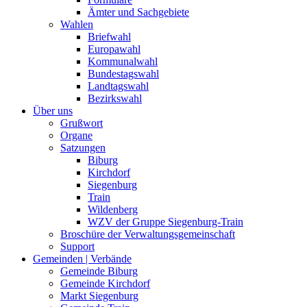
Ämter und Sachgebiete
Wahlen
Briefwahl
Europawahl
Kommunalwahl
Bundestagswahl
Landtagswahl
Bezirkswahl
Über uns
Grußwort
Organe
Satzungen
Biburg
Kirchdorf
Siegenburg
Train
Wildenberg
WZV der Gruppe Siegenburg-Train
Broschüre der Verwaltungsgemeinschaft
Support
Gemeinden | Verbände
Gemeinde Biburg
Gemeinde Kirchdorf
Markt Siegenburg