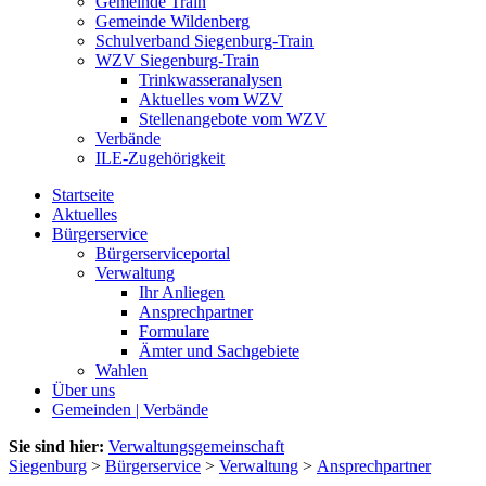
Gemeinde Train
Gemeinde Wildenberg
Schulverband Siegenburg-Train
WZV Siegenburg-Train
Trinkwasseranalysen
Aktuelles vom WZV
Stellenangebote vom WZV
Verbände
ILE-Zugehörigkeit
Startseite
Aktuelles
Bürgerservice
Bürgerserviceportal
Verwaltung
Ihr Anliegen
Ansprechpartner
Formulare
Ämter und Sachgebiete
Wahlen
Über uns
Gemeinden | Verbände
Sie sind hier:
Verwaltungsgemeinschaft
Siegenburg
>
Bürgerservice
>
Verwaltung
>
Ansprechpartner