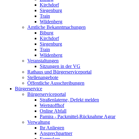
Kirchdorf
Siegenburg
Train
Wildenberg
Amtliche Bekanntmachungen
Biburg
Kirchdorf
Siegenburg
Train
Wildenberg
Veranstaltungen
Sitzungen in der VG
Rathaus und Bürgerserviceportal
Stellenangebote
Öffentliche Ausschreibungen
Bürgerservice
Bürgerserviceportal
Straßenlaterne, Defekt melden
Wertstoffhof
Online Abfall
Pamira - Packmittel-Rücknahme Agrar
Verwaltung
Ihr Anliegen
Ansprechpartner
Formulare