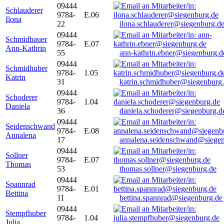
09444
Schlauderer
9784-
E.06
Ilona
22
ilona.schlauderer@siegenburg.d
09444
Schmidbauer
9784-
E.07
Ann-Kathrin
55
ann-kathrin.ebner@siegenburg.d
09444
Schmidhuber
9784-
1.05
Katrin
31
katrin.schmidhuber@siegenburg
09444
Schoderer
9784-
1.04
Daniela
36
daniela.schoderer@siegenburg.d
09444
Seidenschwand
9784-
E.08
Annalena
17
annalena.seidenschwand@siegen
09444
Sollner
9784-
E.07
Thomas
53
thomas.sollner@siegenburg.de
09444
Spannrad
9784-
E.01
Bettina
11
bettina.spannrad@siegenburg.de
09444
Stempfhuber
9784-
1.04
Julia