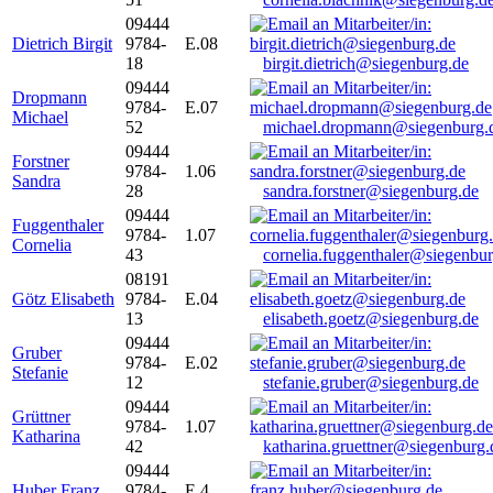
09444
Dietrich Birgit
9784-
E.08
18
birgit.dietrich@siegenburg.de
09444
Dropmann
9784-
E.07
Michael
52
michael.dropmann@siegenburg.
09444
Forstner
9784-
1.06
Sandra
28
sandra.forstner@siegenburg.de
09444
Fuggenthaler
9784-
1.07
Cornelia
43
cornelia.fuggenthaler@siegenbu
08191
Götz Elisabeth
9784-
E.04
13
elisabeth.goetz@siegenburg.de
09444
Gruber
9784-
E.02
Stefanie
12
stefanie.gruber@siegenburg.de
09444
Grüttner
9784-
1.07
Katharina
42
katharina.gruettner@siegenburg.
09444
Huber Franz
9784-
E 4