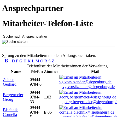
Ansprechpartner
Mitarbeiter-Telefon-Liste
Sprung zu den Mitarbeitern mit dem Anfangsbuchstaben:
B
D
F
G
H
K
L
M
O
R
S
Z
Telefonliste der Mitarbeiter/innen der Verwaltung
Name
Telefon
Zimmer
Mail
Zeitler
09444
Gerhard
9784-0
vg.vorsitzender@siegenburg.de
09444
Bergermeier
9784-
1.03
Georg
33
georg.bergermeier@siegenburg.
09444
Blachnik
9784-
E.06
Cornelia
51
cornelia.blachnik@siegenburg.d