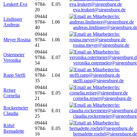
Leukert Eva
9784-
E.05
20
eva.leukert@siegenburg.de
09444
Lindinger
9784-
1.06
Andreas
40
andreas.lindinger@siegenburg.d
09444
Meyer Rosina
9784-
1.06
41
rosina.meyer@siegenburg.de
09444
Ostermeier
9784-
E.07
Veronika
54
veronika.ostermeier@siegenburg
09444
Rapp Steffi
9784-
1.04
35
steffi.rapp@siegenburg.de
09444
Reiser
9784-
E.05
Cornelia
21
cornelia.reiser@siegenburg.de
09444
Rockermeier
9784-
E.01
Claudia
25
claudia.rockermeier@siegenburg
09444
Röhrl
9784-
E.05
Bernadette
16
bernadette.roehrl@siegenburg.de