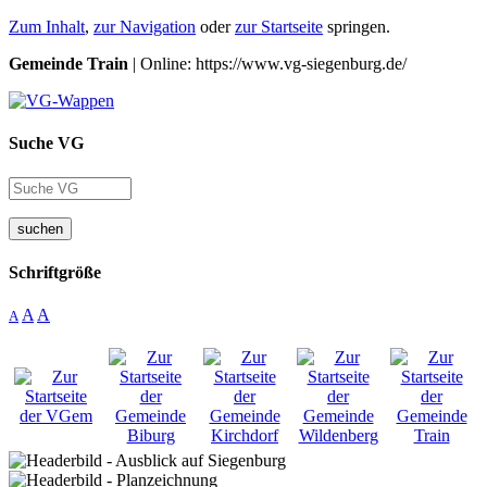
Zum Inhalt
,
zur Navigation
oder
zur Startseite
springen.
Gemeinde Train
| Online: https://www.vg-siegenburg.de/
Suche VG
suchen
Schriftgröße
A
A
A