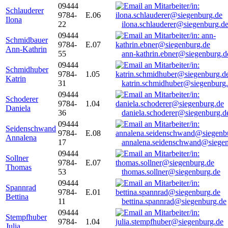
09444
Schlauderer
9784-
E.06
Ilona
22
ilona.schlauderer@siegenburg.d
09444
Schmidbauer
9784-
E.07
Ann-Kathrin
55
ann-kathrin.ebner@siegenburg.d
09444
Schmidhuber
9784-
1.05
Katrin
31
katrin.schmidhuber@siegenburg
09444
Schoderer
9784-
1.04
Daniela
36
daniela.schoderer@siegenburg.d
09444
Seidenschwand
9784-
E.08
Annalena
17
annalena.seidenschwand@siegen
09444
Sollner
9784-
E.07
Thomas
53
thomas.sollner@siegenburg.de
09444
Spannrad
9784-
E.01
Bettina
11
bettina.spannrad@siegenburg.de
09444
Stempfhuber
9784-
1.04
Julia