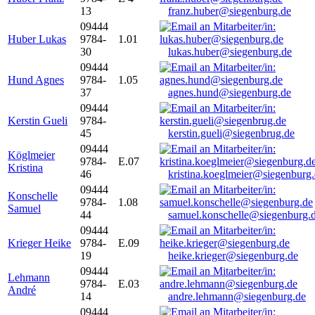
13
franz.huber@siegenburg.de
09444
Huber Lukas
9784-
1.01
30
lukas.huber@siegenburg.de
09444
Hund Agnes
9784-
1.05
37
agnes.hund@siegenburg.de
09444
Kerstin Gueli
9784-
45
kerstin.gueli@siegenbrug.de
09444
Köglmeier
9784-
E.07
Kristina
46
kristina.koeglmeier@siegenburg
09444
Konschelle
9784-
1.08
Samuel
44
samuel.konschelle@siegenburg.
09444
Krieger Heike
9784-
E.09
19
heike.krieger@siegenburg.de
09444
Lehmann
9784-
E.03
André
14
andre.lehmann@siegenburg.de
09444