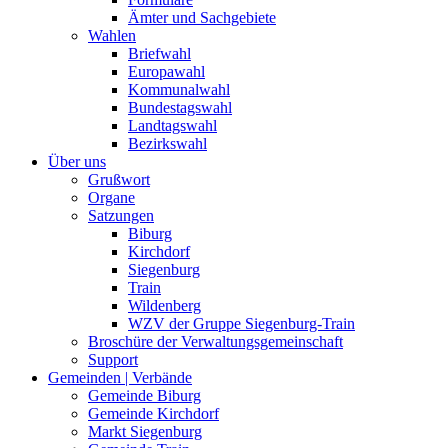
Ämter und Sachgebiete
Wahlen
Briefwahl
Europawahl
Kommunalwahl
Bundestagswahl
Landtagswahl
Bezirkswahl
Über uns
Grußwort
Organe
Satzungen
Biburg
Kirchdorf
Siegenburg
Train
Wildenberg
WZV der Gruppe Siegenburg-Train
Broschüre der Verwaltungsgemeinschaft
Support
Gemeinden | Verbände
Gemeinde Biburg
Gemeinde Kirchdorf
Markt Siegenburg