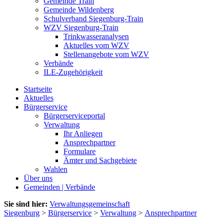
Gemeinde Train
Gemeinde Wildenberg
Schulverband Siegenburg-Train
WZV Siegenburg-Train
Trinkwasseranalysen
Aktuelles vom WZV
Stellenangebote vom WZV
Verbände
ILE-Zugehörigkeit
Startseite
Aktuelles
Bürgerservice
Bürgerserviceportal
Verwaltung
Ihr Anliegen
Ansprechpartner
Formulare
Ämter und Sachgebiete
Wahlen
Über uns
Gemeinden | Verbände
Sie sind hier:
Verwaltungsgemeinschaft
Siegenburg
>
Bürgerservice
>
Verwaltung
>
Ansprechpartner