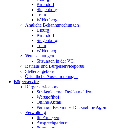
Kirchdorf
Siegenburg
Train
Wildenberg
Amtliche Bekanntmachungen
Biburg
Kirchdorf
Siegenburg
Train
Wildenberg
Veranstaltungen
Sitzungen in der VG
Rathaus und Bürgerserviceportal
Stellenangebote
Öffentliche Ausschreibungen
Bürgerservice
Bürgerserviceportal
Straßenlaterne, Defekt melden
Wertstoffhof
Online Abfall
Pamira - Packmittel-Rücknahme Agrar
Verwaltung
Ihr Anliegen
Ansprechpartner
Formulare