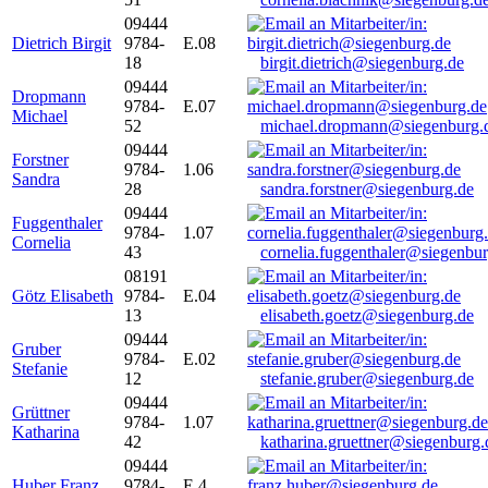
09444
Dietrich Birgit
9784-
E.08
18
birgit.dietrich@siegenburg.de
09444
Dropmann
9784-
E.07
Michael
52
michael.dropmann@siegenburg.
09444
Forstner
9784-
1.06
Sandra
28
sandra.forstner@siegenburg.de
09444
Fuggenthaler
9784-
1.07
Cornelia
43
cornelia.fuggenthaler@siegenbu
08191
Götz Elisabeth
9784-
E.04
13
elisabeth.goetz@siegenburg.de
09444
Gruber
9784-
E.02
Stefanie
12
stefanie.gruber@siegenburg.de
09444
Grüttner
9784-
1.07
Katharina
42
katharina.gruettner@siegenburg.
09444
Huber Franz
9784-
E 4