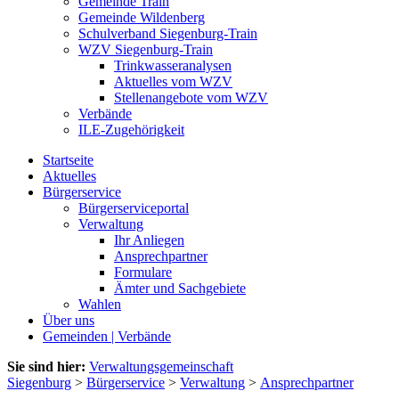
Gemeinde Train
Gemeinde Wildenberg
Schulverband Siegenburg-Train
WZV Siegenburg-Train
Trinkwasseranalysen
Aktuelles vom WZV
Stellenangebote vom WZV
Verbände
ILE-Zugehörigkeit
Startseite
Aktuelles
Bürgerservice
Bürgerserviceportal
Verwaltung
Ihr Anliegen
Ansprechpartner
Formulare
Ämter und Sachgebiete
Wahlen
Über uns
Gemeinden | Verbände
Sie sind hier:
Verwaltungsgemeinschaft
Siegenburg
>
Bürgerservice
>
Verwaltung
>
Ansprechpartner