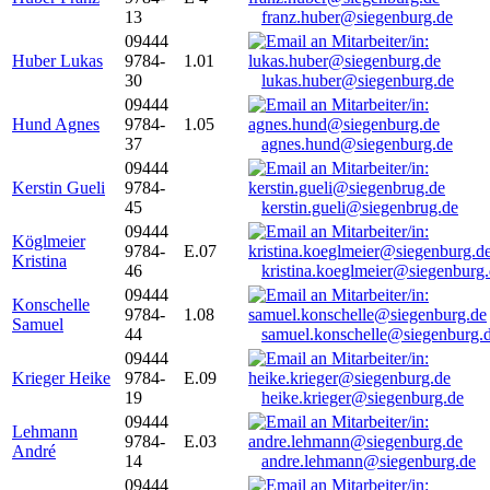
13
franz.huber@siegenburg.de
09444
Huber Lukas
9784-
1.01
30
lukas.huber@siegenburg.de
09444
Hund Agnes
9784-
1.05
37
agnes.hund@siegenburg.de
09444
Kerstin Gueli
9784-
45
kerstin.gueli@siegenbrug.de
09444
Köglmeier
9784-
E.07
Kristina
46
kristina.koeglmeier@siegenburg
09444
Konschelle
9784-
1.08
Samuel
44
samuel.konschelle@siegenburg.
09444
Krieger Heike
9784-
E.09
19
heike.krieger@siegenburg.de
09444
Lehmann
9784-
E.03
André
14
andre.lehmann@siegenburg.de
09444