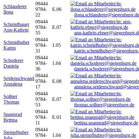
09444
Schlauderer
9784-
E.06
Ilona
22
ilona.schlauderer@siegenburg.d
09444
Schmidbauer
9784-
E.07
Ann-Kathrin
55
ann-kathrin.ebner@siegenburg.d
09444
Schmidhuber
9784-
1.05
Katrin
31
katrin.schmidhuber@siegenburg
09444
Schoderer
9784-
1.04
Daniela
36
daniela.schoderer@siegenburg.d
09444
Seidenschwand
9784-
E.08
Annalena
17
annalena.seidenschwand@siegen
09444
Sollner
9784-
E.07
Thomas
53
thomas.sollner@siegenburg.de
09444
Spannrad
9784-
E.01
Bettina
11
bettina.spannrad@siegenburg.de
09444
Stempfhuber
9784-
1.04
Julia