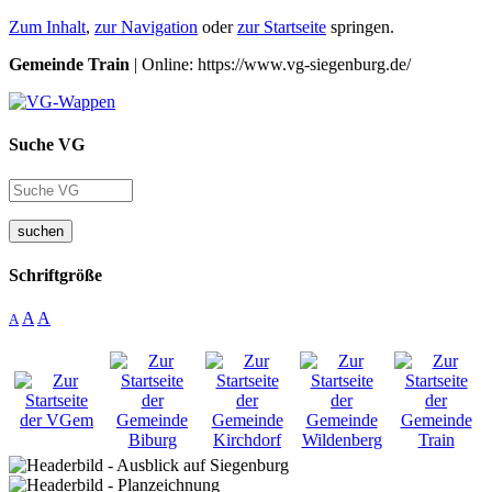
Zum Inhalt
,
zur Navigation
oder
zur Startseite
springen.
Gemeinde Train
| Online: https://www.vg-siegenburg.de/
Suche VG
suchen
Schriftgröße
A
A
A