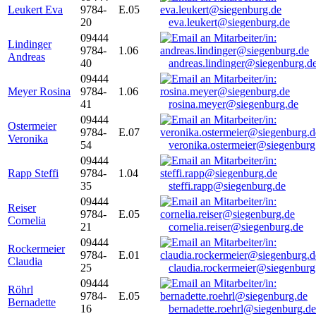
Leukert Eva
9784-
E.05
20
eva.leukert@siegenburg.de
09444
Lindinger
9784-
1.06
Andreas
40
andreas.lindinger@siegenburg.d
09444
Meyer Rosina
9784-
1.06
41
rosina.meyer@siegenburg.de
09444
Ostermeier
9784-
E.07
Veronika
54
veronika.ostermeier@siegenburg
09444
Rapp Steffi
9784-
1.04
35
steffi.rapp@siegenburg.de
09444
Reiser
9784-
E.05
Cornelia
21
cornelia.reiser@siegenburg.de
09444
Rockermeier
9784-
E.01
Claudia
25
claudia.rockermeier@siegenburg
09444
Röhrl
9784-
E.05
Bernadette
16
bernadette.roehrl@siegenburg.de