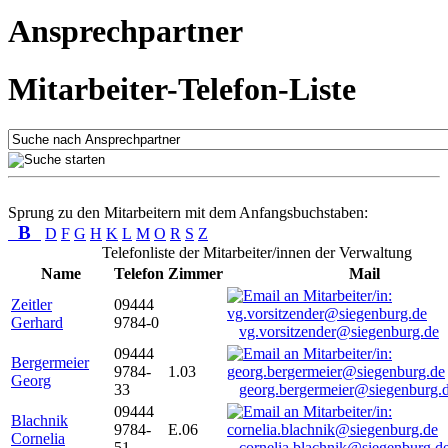
Ansprechpartner
Mitarbeiter-Telefon-Liste
Sprung zu den Mitarbeitern mit dem Anfangsbuchstaben:
B
D
F
G
H
K
L
M
O
R
S
Z
Telefonliste der Mitarbeiter/innen der Verwaltung
Name
Telefon
Zimmer
Mail
Zeitler
09444
Gerhard
9784-0
vg.vorsitzender@siegenburg.de
09444
Bergermeier
9784-
1.03
Georg
33
georg.bergermeier@siegenburg.
09444
Blachnik
9784-
E.06
Cornelia
51
cornelia.blachnik@siegenburg.d