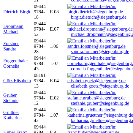
09444
Dietrich Birgit
9784-
E.08
18
birgit.dietrich@siegenburg.de
09444
Dropmann
9784-
E.07
Michael
52
michael.dropmann@siegenburg.
09444
Forstner
9784-
1.06
Sandra
28
sandra.forstner@siegenburg.de
09444
Fuggenthaler
9784-
1.07
Cornelia
43
cornelia.fuggenthaler@siegenbu
08191
Götz Elisabeth
9784-
E.04
13
elisabeth.goetz@siegenburg.de
09444
Gruber
9784-
E.02
Stefanie
12
stefanie.gruber@siegenburg.de
09444
Grüttner
9784-
1.07
Katharina
42
katharina.gruettner@siegenburg.
09444
Huber Franz
9784-
E 4