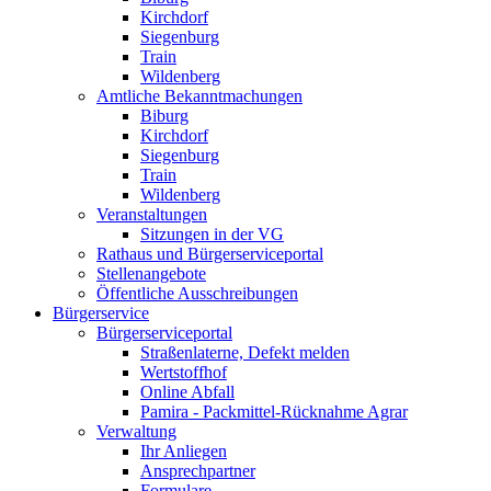
Kirchdorf
Siegenburg
Train
Wildenberg
Amtliche Bekanntmachungen
Biburg
Kirchdorf
Siegenburg
Train
Wildenberg
Veranstaltungen
Sitzungen in der VG
Rathaus und Bürgerserviceportal
Stellenangebote
Öffentliche Ausschreibungen
Bürgerservice
Bürgerserviceportal
Straßenlaterne, Defekt melden
Wertstoffhof
Online Abfall
Pamira - Packmittel-Rücknahme Agrar
Verwaltung
Ihr Anliegen
Ansprechpartner
Formulare