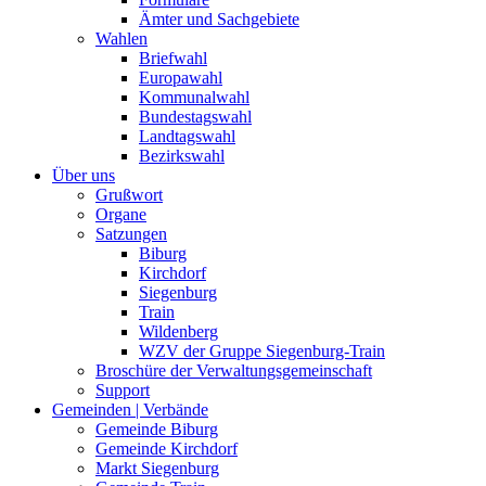
Ämter und Sachgebiete
Wahlen
Briefwahl
Europawahl
Kommunalwahl
Bundestagswahl
Landtagswahl
Bezirkswahl
Über uns
Grußwort
Organe
Satzungen
Biburg
Kirchdorf
Siegenburg
Train
Wildenberg
WZV der Gruppe Siegenburg-Train
Broschüre der Verwaltungsgemeinschaft
Support
Gemeinden | Verbände
Gemeinde Biburg
Gemeinde Kirchdorf
Markt Siegenburg