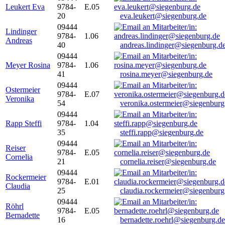
Leukert Eva
9784-
E.05
20
eva.leukert@siegenburg.de
09444
Lindinger
9784-
1.06
Andreas
40
andreas.lindinger@siegenburg.d
09444
Meyer Rosina
9784-
1.06
41
rosina.meyer@siegenburg.de
09444
Ostermeier
9784-
E.07
Veronika
54
veronika.ostermeier@siegenburg
09444
Rapp Steffi
9784-
1.04
35
steffi.rapp@siegenburg.de
09444
Reiser
9784-
E.05
Cornelia
21
cornelia.reiser@siegenburg.de
09444
Rockermeier
9784-
E.01
Claudia
25
claudia.rockermeier@siegenburg
09444
Röhrl
9784-
E.05
Bernadette
16
bernadette.roehrl@siegenburg.de