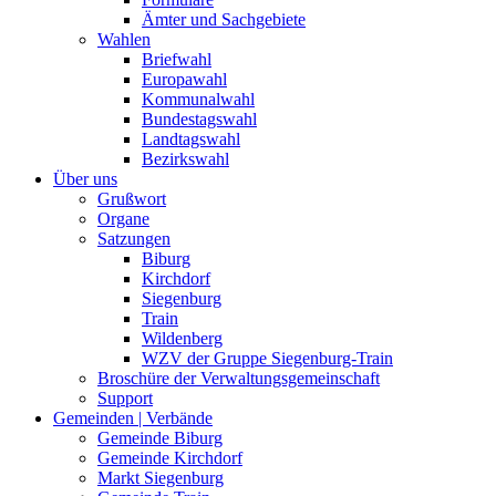
Ämter und Sachgebiete
Wahlen
Briefwahl
Europawahl
Kommunalwahl
Bundestagswahl
Landtagswahl
Bezirkswahl
Über uns
Grußwort
Organe
Satzungen
Biburg
Kirchdorf
Siegenburg
Train
Wildenberg
WZV der Gruppe Siegenburg-Train
Broschüre der Verwaltungsgemeinschaft
Support
Gemeinden | Verbände
Gemeinde Biburg
Gemeinde Kirchdorf
Markt Siegenburg