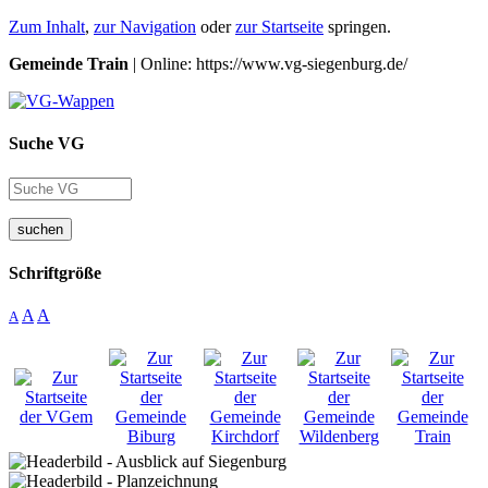
Zum Inhalt
,
zur Navigation
oder
zur Startseite
springen.
Gemeinde Train
| Online: https://www.vg-siegenburg.de/
Suche VG
suchen
Schriftgröße
A
A
A