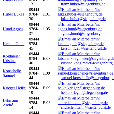
13
franz.huber@siegenburg.de
09444
Huber Lukas
9784-
1.01
30
lukas.huber@siegenburg.de
09444
Hund Agnes
9784-
1.05
37
agnes.hund@siegenburg.de
09444
Kerstin Gueli
9784-
45
kerstin.gueli@siegenbrug.de
09444
Köglmeier
9784-
E.07
Kristina
46
kristina.koeglmeier@siegenburg
09444
Konschelle
9784-
1.08
Samuel
44
samuel.konschelle@siegenburg.
09444
Krieger Heike
9784-
E.09
19
heike.krieger@siegenburg.de
09444
Lehmann
9784-
E.03
André
14
andre.lehmann@siegenburg.de
09444