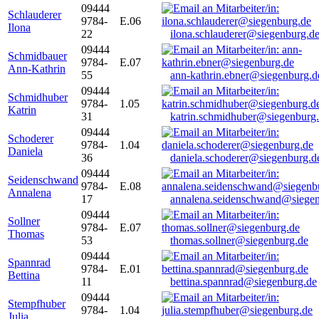
09444
Schlauderer
9784-
E.06
Ilona
22
ilona.schlauderer@siegenburg.d
09444
Schmidbauer
9784-
E.07
Ann-Kathrin
55
ann-kathrin.ebner@siegenburg.d
09444
Schmidhuber
9784-
1.05
Katrin
31
katrin.schmidhuber@siegenburg
09444
Schoderer
9784-
1.04
Daniela
36
daniela.schoderer@siegenburg.d
09444
Seidenschwand
9784-
E.08
Annalena
17
annalena.seidenschwand@siegen
09444
Sollner
9784-
E.07
Thomas
53
thomas.sollner@siegenburg.de
09444
Spannrad
9784-
E.01
Bettina
11
bettina.spannrad@siegenburg.de
09444
Stempfhuber
9784-
1.04
Julia