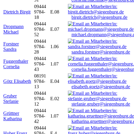
09444
Dietrich Birgit
9784-
E.08
18
birgit.dietrich@siegenburg.de
09444
Dropmann
9784-
E.07
Michael
52
michael.dropmann@siegenburg.
09444
Forstner
9784-
1.06
Sandra
28
sandra.forstner@siegenburg.de
09444
Fuggenthaler
9784-
1.07
Cornelia
43
cornelia.fuggenthaler@siegenbu
08191
Götz Elisabeth
9784-
E.04
13
elisabeth.goetz@siegenburg.de
09444
Gruber
9784-
E.02
Stefanie
12
stefanie.gruber@siegenburg.de
09444
Grüttner
9784-
1.07
Katharina
42
katharina.gruettner@siegenburg.
09444
Huber Franz
9784-
E 4