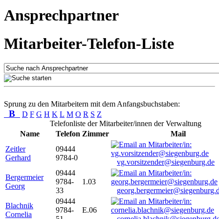
Ansprechpartner
Mitarbeiter-Telefon-Liste
Sprung zu den Mitarbeitern mit dem Anfangsbuchstaben:
B
D
F
G
H
K
L
M
O
R
S
Z
Telefonliste der Mitarbeiter/innen der Verwaltung
Name
Telefon
Zimmer
Mail
Zeitler
09444
Gerhard
9784-0
vg.vorsitzender@siegenburg.de
09444
Bergermeier
9784-
1.03
Georg
33
georg.bergermeier@siegenburg.
09444
Blachnik
9784-
E.06
Cornelia
51
cornelia.blachnik@siegenburg.d