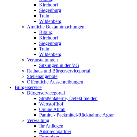
Kirchdorf
Siegenburg
Train
Wildenberg
Amtliche Bekanntmachungen
Biburg
Kirchdorf
Siegenburg
Train
Wildenberg
Veranstaltungen
Sitzungen in der VG
Rathaus und Bürgerserviceportal
Stellenangebote
Öffentliche Ausschreibungen
Bürgerservice
Bürgerserviceportal
Straßenlaterne, Defekt melden
Wertstoffhof
Online Abfall
Pamira - Packmittel-Rücknahme Agrar
Verwaltung
Ihr Anliegen
Ansprechpartner
Formulare