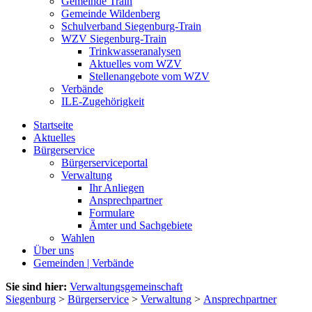
Gemeinde Train
Gemeinde Wildenberg
Schulverband Siegenburg-Train
WZV Siegenburg-Train
Trinkwasseranalysen
Aktuelles vom WZV
Stellenangebote vom WZV
Verbände
ILE-Zugehörigkeit
Startseite
Aktuelles
Bürgerservice
Bürgerserviceportal
Verwaltung
Ihr Anliegen
Ansprechpartner
Formulare
Ämter und Sachgebiete
Wahlen
Über uns
Gemeinden | Verbände
Sie sind hier:
Verwaltungsgemeinschaft
Siegenburg
>
Bürgerservice
>
Verwaltung
>
Ansprechpartner