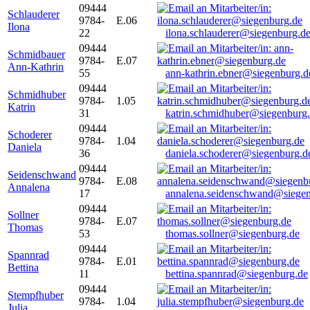
09444
Schlauderer
9784-
E.06
Ilona
22
ilona.schlauderer@siegenburg.d
09444
Schmidbauer
9784-
E.07
Ann-Kathrin
55
ann-kathrin.ebner@siegenburg.d
09444
Schmidhuber
9784-
1.05
Katrin
31
katrin.schmidhuber@siegenburg
09444
Schoderer
9784-
1.04
Daniela
36
daniela.schoderer@siegenburg.d
09444
Seidenschwand
9784-
E.08
Annalena
17
annalena.seidenschwand@siegen
09444
Sollner
9784-
E.07
Thomas
53
thomas.sollner@siegenburg.de
09444
Spannrad
9784-
E.01
Bettina
11
bettina.spannrad@siegenburg.de
09444
Stempfhuber
9784-
1.04
Julia