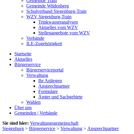
Gemeinde Train
Gemeinde Wildenberg
Schulverband Siegenburg-Train
WZV Siegenburg-Train
Trinkwasseranalysen
Aktuelles vom WZV
Stellenangebote vom WZV
Verbände
ILE-Zugehörigkeit
Startseite
Aktuelles
Bürgerservice
Bürgerserviceportal
Verwaltung
Ihr Anliegen
Ansprechpartner
Formulare
Ämter und Sachgebiete
Wahlen
Über uns
Gemeinden | Verbände
Sie sind hier:
Verwaltungsgemeinschaft
Siegenburg
>
Bürgerservice
>
Verwaltung
>
Ansprechpartner