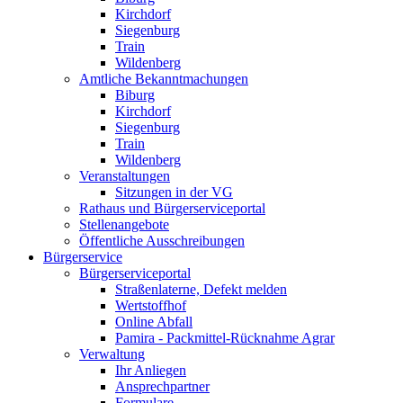
Kirchdorf
Siegenburg
Train
Wildenberg
Amtliche Bekanntmachungen
Biburg
Kirchdorf
Siegenburg
Train
Wildenberg
Veranstaltungen
Sitzungen in der VG
Rathaus und Bürgerserviceportal
Stellenangebote
Öffentliche Ausschreibungen
Bürgerservice
Bürgerserviceportal
Straßenlaterne, Defekt melden
Wertstoffhof
Online Abfall
Pamira - Packmittel-Rücknahme Agrar
Verwaltung
Ihr Anliegen
Ansprechpartner
Formulare