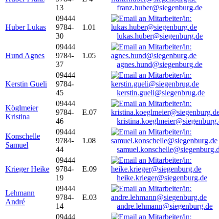
13
franz.huber@siegenburg.de
09444
Huber Lukas
9784-
1.01
30
lukas.huber@siegenburg.de
09444
Hund Agnes
9784-
1.05
37
agnes.hund@siegenburg.de
09444
Kerstin Gueli
9784-
45
kerstin.gueli@siegenbrug.de
09444
Köglmeier
9784-
E.07
Kristina
46
kristina.koeglmeier@siegenburg
09444
Konschelle
9784-
1.08
Samuel
44
samuel.konschelle@siegenburg.
09444
Krieger Heike
9784-
E.09
19
heike.krieger@siegenburg.de
09444
Lehmann
9784-
E.03
André
14
andre.lehmann@siegenburg.de
09444