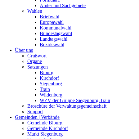
Ämter und Sachgebiete
Wahlen
Briefwahl
Europawahl
Kommunalwahl
Bundestagswahl
Landtagswahl
Bezirkswahl
Über uns
Grußwort
Organe
Satzungen
Biburg
Kirchdorf
Siegenburg
Train
Wildenberg
WZV der Gruppe Siegenburg-Train
Broschüre der Verwaltungsgemeinschaft
Support
Gemeinden | Verbände
Gemeinde Biburg
Gemeinde Kirchdorf
Markt Siegenburg