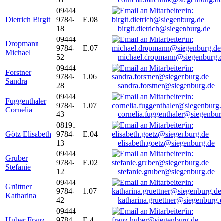
09444
Dietrich Birgit
9784-
E.08
18
birgit.dietrich@siegenburg.de
09444
Dropmann
9784-
E.07
Michael
52
michael.dropmann@siegenburg.
09444
Forstner
9784-
1.06
Sandra
28
sandra.forstner@siegenburg.de
09444
Fuggenthaler
9784-
1.07
Cornelia
43
cornelia.fuggenthaler@siegenbu
08191
Götz Elisabeth
9784-
E.04
13
elisabeth.goetz@siegenburg.de
09444
Gruber
9784-
E.02
Stefanie
12
stefanie.gruber@siegenburg.de
09444
Grüttner
9784-
1.07
Katharina
42
katharina.gruettner@siegenburg.
09444
Huber Franz
9784-
E 4