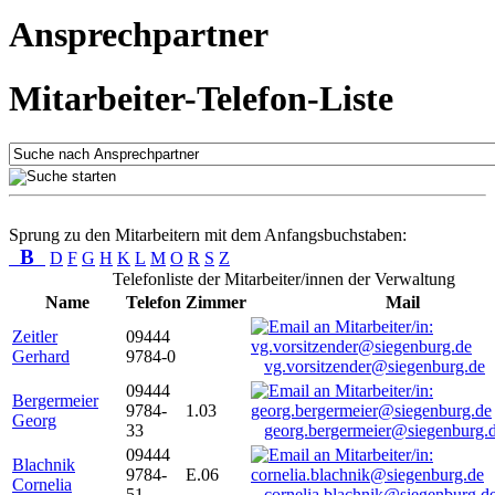
Ansprechpartner
Mitarbeiter-Telefon-Liste
Sprung zu den Mitarbeitern mit dem Anfangsbuchstaben:
B
D
F
G
H
K
L
M
O
R
S
Z
Telefonliste der Mitarbeiter/innen der Verwaltung
Name
Telefon
Zimmer
Mail
Zeitler
09444
Gerhard
9784-0
vg.vorsitzender@siegenburg.de
09444
Bergermeier
9784-
1.03
Georg
33
georg.bergermeier@siegenburg.
09444
Blachnik
9784-
E.06
Cornelia
51
cornelia.blachnik@siegenburg.d