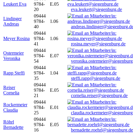
Leukert Eva
9784-
E.05
20
eva.leukert@siegenburg.de
09444
Lindinger
9784-
1.06
Andreas
40
andreas.lindinger@siegenburg.d
09444
Meyer Rosina
9784-
1.06
41
rosina.meyer@siegenburg.de
09444
Ostermeier
9784-
E.07
Veronika
54
veronika.ostermeier@siegenburg
09444
Rapp Steffi
9784-
1.04
35
steffi.rapp@siegenburg.de
09444
Reiser
9784-
E.05
Cornelia
21
cornelia.reiser@siegenburg.de
09444
Rockermeier
9784-
E.01
Claudia
25
claudia.rockermeier@siegenburg
09444
Röhrl
9784-
E.05
Bernadette
16
bernadette.roehrl@siegenburg.de