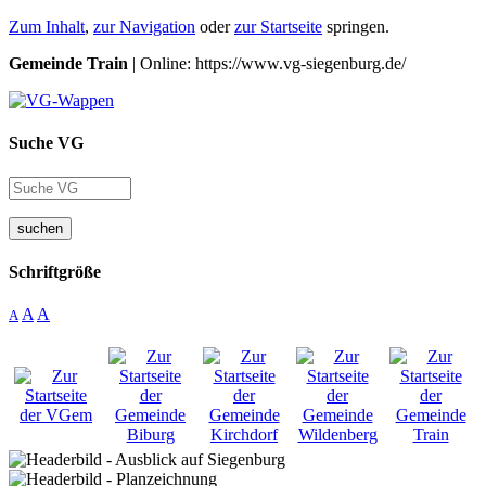
Zum Inhalt
,
zur Navigation
oder
zur Startseite
springen.
Gemeinde Train
| Online: https://www.vg-siegenburg.de/
Suche VG
suchen
Schriftgröße
A
A
A