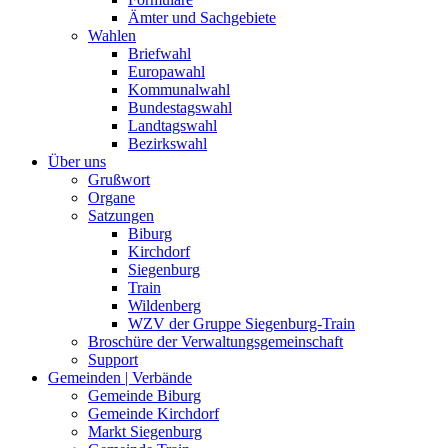
Ämter und Sachgebiete
Wahlen
Briefwahl
Europawahl
Kommunalwahl
Bundestagswahl
Landtagswahl
Bezirkswahl
Über uns
Grußwort
Organe
Satzungen
Biburg
Kirchdorf
Siegenburg
Train
Wildenberg
WZV der Gruppe Siegenburg-Train
Broschüre der Verwaltungsgemeinschaft
Support
Gemeinden | Verbände
Gemeinde Biburg
Gemeinde Kirchdorf
Markt Siegenburg