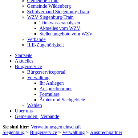
Gemeinde Train
Gemeinde Wildenberg
Schulverband Siegenburg-Train
WZV Siegenburg-Train
Trinkwasseranalysen
Aktuelles vom WZV
Stellenangebote vom WZV
Verbände
ILE-Zugehörigkeit
Startseite
Aktuelles
Bürgerservice
Bürgerserviceportal
Verwaltung
Ihr Anliegen
Ansprechpartner
Formulare
Ämter und Sachgebiete
Wahlen
Über uns
Gemeinden | Verbände
Sie sind hier:
Verwaltungsgemeinschaft
Siegenburg
>
Bürgerservice
>
Verwaltung
>
Ansprechpartner