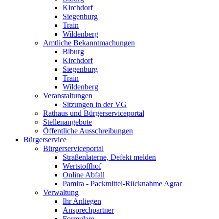
Kirchdorf
Siegenburg
Train
Wildenberg
Amtliche Bekanntmachungen
Biburg
Kirchdorf
Siegenburg
Train
Wildenberg
Veranstaltungen
Sitzungen in der VG
Rathaus und Bürgerserviceportal
Stellenangebote
Öffentliche Ausschreibungen
Bürgerservice
Bürgerserviceportal
Straßenlaterne, Defekt melden
Wertstoffhof
Online Abfall
Pamira - Packmittel-Rücknahme Agrar
Verwaltung
Ihr Anliegen
Ansprechpartner
Formulare