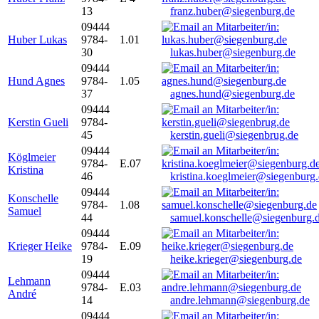
13
franz.huber@siegenburg.de
09444
Huber Lukas
9784-
1.01
30
lukas.huber@siegenburg.de
09444
Hund Agnes
9784-
1.05
37
agnes.hund@siegenburg.de
09444
Kerstin Gueli
9784-
45
kerstin.gueli@siegenbrug.de
09444
Köglmeier
9784-
E.07
Kristina
46
kristina.koeglmeier@siegenburg
09444
Konschelle
9784-
1.08
Samuel
44
samuel.konschelle@siegenburg.
09444
Krieger Heike
9784-
E.09
19
heike.krieger@siegenburg.de
09444
Lehmann
9784-
E.03
André
14
andre.lehmann@siegenburg.de
09444