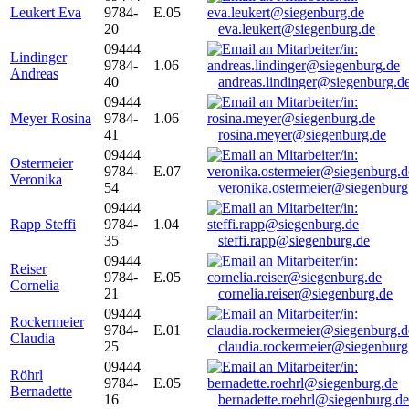
Leukert Eva
9784-
E.05
20
eva.leukert@siegenburg.de
09444
Lindinger
9784-
1.06
Andreas
40
andreas.lindinger@siegenburg.d
09444
Meyer Rosina
9784-
1.06
41
rosina.meyer@siegenburg.de
09444
Ostermeier
9784-
E.07
Veronika
54
veronika.ostermeier@siegenburg
09444
Rapp Steffi
9784-
1.04
35
steffi.rapp@siegenburg.de
09444
Reiser
9784-
E.05
Cornelia
21
cornelia.reiser@siegenburg.de
09444
Rockermeier
9784-
E.01
Claudia
25
claudia.rockermeier@siegenburg
09444
Röhrl
9784-
E.05
Bernadette
16
bernadette.roehrl@siegenburg.de