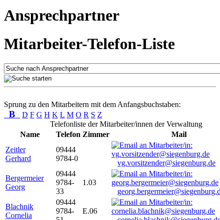
Ansprechpartner
Mitarbeiter-Telefon-Liste
Sprung zu den Mitarbeitern mit dem Anfangsbuchstaben:
B
D
F
G
H
K
L
M
O
R
S
Z
Telefonliste der Mitarbeiter/innen der Verwaltung
Name
Telefon
Zimmer
Mail
Zeitler
09444
Gerhard
9784-0
vg.vorsitzender@siegenburg.de
09444
Bergermeier
9784-
1.03
Georg
33
georg.bergermeier@siegenburg.
09444
Blachnik
9784-
E.06
Cornelia
51
cornelia.blachnik@siegenburg.d