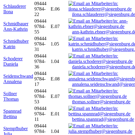
09444
Schlauderer
9784-
E.06
Ilona
22
ilona.schlauderer@siegenburg.d
09444
Schmidbauer
9784-
E.07
Ann-Kathrin
55
ann-kathrin.ebner@siegenburg.d
09444
Schmidhuber
9784-
1.05
Katrin
31
katrin.schmidhuber@siegenburg
09444
Schoderer
9784-
1.04
Daniela
36
daniela.schoderer@siegenburg.d
09444
Seidenschwand
9784-
E.08
Annalena
17
annalena.seidenschwand@siegen
09444
Sollner
9784-
E.07
Thomas
53
thomas.sollner@siegenburg.de
09444
Spannrad
9784-
E.01
Bettina
11
bettina.spannrad@siegenburg.de
09444
Stempfhuber
9784-
1.04
Julia