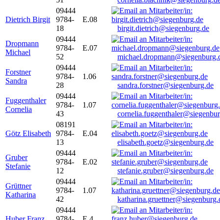
09444
Dietrich Birgit
9784-
E.08
18
birgit.dietrich@siegenburg.de
09444
Dropmann
9784-
E.07
Michael
52
michael.dropmann@siegenburg.
09444
Forstner
9784-
1.06
Sandra
28
sandra.forstner@siegenburg.de
09444
Fuggenthaler
9784-
1.07
Cornelia
43
cornelia.fuggenthaler@siegenbu
08191
Götz Elisabeth
9784-
E.04
13
elisabeth.goetz@siegenburg.de
09444
Gruber
9784-
E.02
Stefanie
12
stefanie.gruber@siegenburg.de
09444
Grüttner
9784-
1.07
Katharina
42
katharina.gruettner@siegenburg.
09444
Huber Franz
9784-
E 4