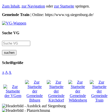
Zum Inhalt
,
zur Navigation
oder
zur Startseite
springen.
Gemeinde Train
| Online: https://www.vg-siegenburg.de/
Suche VG
suchen
Schriftgröße
A
A
A