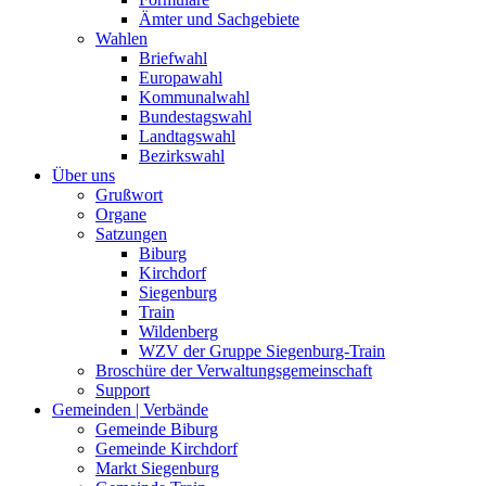
Ämter und Sachgebiete
Wahlen
Briefwahl
Europawahl
Kommunalwahl
Bundestagswahl
Landtagswahl
Bezirkswahl
Über uns
Grußwort
Organe
Satzungen
Biburg
Kirchdorf
Siegenburg
Train
Wildenberg
WZV der Gruppe Siegenburg-Train
Broschüre der Verwaltungsgemeinschaft
Support
Gemeinden | Verbände
Gemeinde Biburg
Gemeinde Kirchdorf
Markt Siegenburg