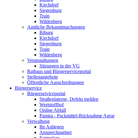
Kirchdorf
Siegenburg
Train
Wildenberg
Amtliche Bekanntmachungen
Biburg
Kirchdorf
Siegenburg
Train
Wildenberg
Veranstaltungen
Sitzungen in der VG
Rathaus und Bürgerserviceportal
Stellenangebote
Öffentliche Ausschreibungen
Bürgerservice
Bürgerserviceportal
Straßenlaterne, Defekt melden
Wertstoffhof
Online Abfall
Pamira - Packmittel-Rücknahme Agrar
Verwaltung
Ihr Anliegen
Ansprechpartner
Formulare