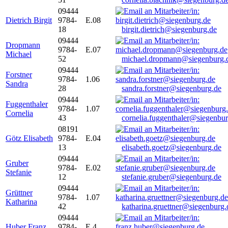
09444
Dietrich Birgit
9784-
E.08
18
birgit.dietrich@siegenburg.de
09444
Dropmann
9784-
E.07
Michael
52
michael.dropmann@siegenburg.
09444
Forstner
9784-
1.06
Sandra
28
sandra.forstner@siegenburg.de
09444
Fuggenthaler
9784-
1.07
Cornelia
43
cornelia.fuggenthaler@siegenbu
08191
Götz Elisabeth
9784-
E.04
13
elisabeth.goetz@siegenburg.de
09444
Gruber
9784-
E.02
Stefanie
12
stefanie.gruber@siegenburg.de
09444
Grüttner
9784-
1.07
Katharina
42
katharina.gruettner@siegenburg.
09444
Huber Franz
9784-
E 4