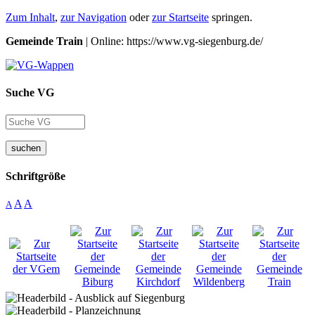
Zum Inhalt
,
zur Navigation
oder
zur Startseite
springen.
Gemeinde Train
| Online: https://www.vg-siegenburg.de/
Suche VG
suchen
Schriftgröße
A
A
A