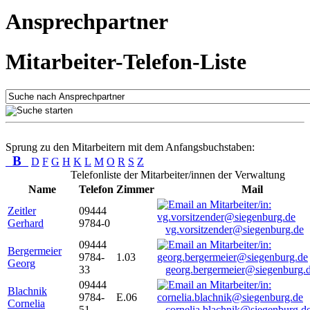
Ansprechpartner
Mitarbeiter-Telefon-Liste
Sprung zu den Mitarbeitern mit dem Anfangsbuchstaben:
B
D
F
G
H
K
L
M
O
R
S
Z
Telefonliste der Mitarbeiter/innen der Verwaltung
Name
Telefon
Zimmer
Mail
Zeitler
09444
Gerhard
9784-0
vg.vorsitzender@siegenburg.de
09444
Bergermeier
9784-
1.03
Georg
33
georg.bergermeier@siegenburg.
09444
Blachnik
9784-
E.06
Cornelia
51
cornelia.blachnik@siegenburg.d