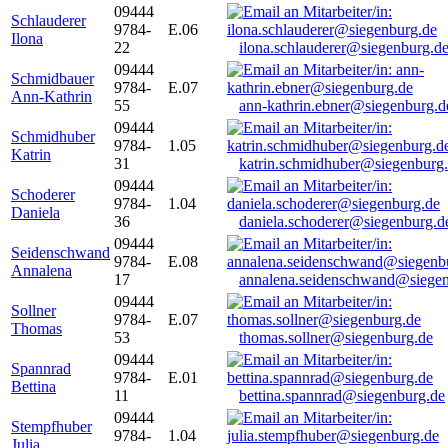
09444
Schlauderer
9784-
E.06
Ilona
22
ilona.schlauderer@siegenburg.d
09444
Schmidbauer
9784-
E.07
Ann-Kathrin
55
ann-kathrin.ebner@siegenburg.d
09444
Schmidhuber
9784-
1.05
Katrin
31
katrin.schmidhuber@siegenburg
09444
Schoderer
9784-
1.04
Daniela
36
daniela.schoderer@siegenburg.d
09444
Seidenschwand
9784-
E.08
Annalena
17
annalena.seidenschwand@siegen
09444
Sollner
9784-
E.07
Thomas
53
thomas.sollner@siegenburg.de
09444
Spannrad
9784-
E.01
Bettina
11
bettina.spannrad@siegenburg.de
09444
Stempfhuber
9784-
1.04
Julia