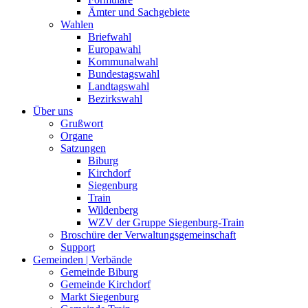
Ämter und Sachgebiete
Wahlen
Briefwahl
Europawahl
Kommunalwahl
Bundestagswahl
Landtagswahl
Bezirkswahl
Über uns
Grußwort
Organe
Satzungen
Biburg
Kirchdorf
Siegenburg
Train
Wildenberg
WZV der Gruppe Siegenburg-Train
Broschüre der Verwaltungsgemeinschaft
Support
Gemeinden | Verbände
Gemeinde Biburg
Gemeinde Kirchdorf
Markt Siegenburg