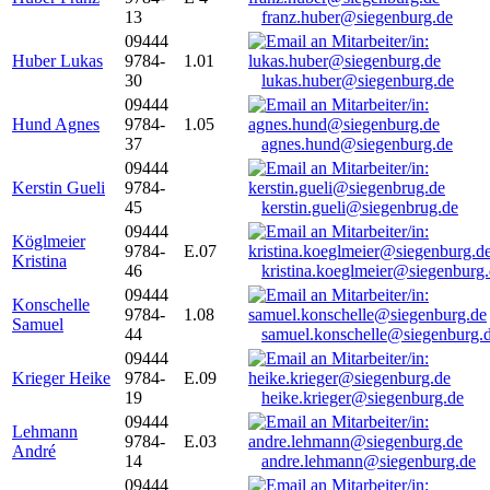
13
franz.huber@siegenburg.de
09444
Huber Lukas
9784-
1.01
30
lukas.huber@siegenburg.de
09444
Hund Agnes
9784-
1.05
37
agnes.hund@siegenburg.de
09444
Kerstin Gueli
9784-
45
kerstin.gueli@siegenbrug.de
09444
Köglmeier
9784-
E.07
Kristina
46
kristina.koeglmeier@siegenburg
09444
Konschelle
9784-
1.08
Samuel
44
samuel.konschelle@siegenburg.
09444
Krieger Heike
9784-
E.09
19
heike.krieger@siegenburg.de
09444
Lehmann
9784-
E.03
André
14
andre.lehmann@siegenburg.de
09444