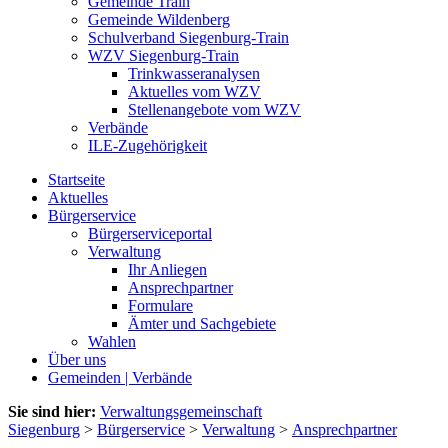
Gemeinde Train
Gemeinde Wildenberg
Schulverband Siegenburg-Train
WZV Siegenburg-Train
Trinkwasseranalysen
Aktuelles vom WZV
Stellenangebote vom WZV
Verbände
ILE-Zugehörigkeit
Startseite
Aktuelles
Bürgerservice
Bürgerserviceportal
Verwaltung
Ihr Anliegen
Ansprechpartner
Formulare
Ämter und Sachgebiete
Wahlen
Über uns
Gemeinden | Verbände
Sie sind hier:
Verwaltungsgemeinschaft
Siegenburg
>
Bürgerservice
>
Verwaltung
>
Ansprechpartner