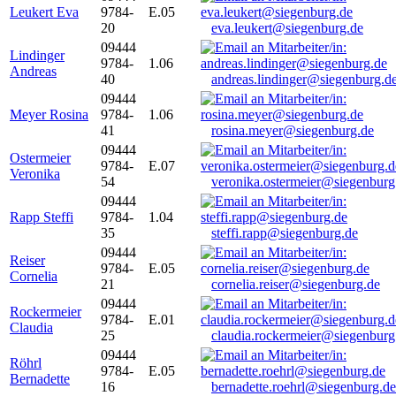
Leukert Eva
9784-
E.05
20
eva.leukert@siegenburg.de
09444
Lindinger
9784-
1.06
Andreas
40
andreas.lindinger@siegenburg.d
09444
Meyer Rosina
9784-
1.06
41
rosina.meyer@siegenburg.de
09444
Ostermeier
9784-
E.07
Veronika
54
veronika.ostermeier@siegenburg
09444
Rapp Steffi
9784-
1.04
35
steffi.rapp@siegenburg.de
09444
Reiser
9784-
E.05
Cornelia
21
cornelia.reiser@siegenburg.de
09444
Rockermeier
9784-
E.01
Claudia
25
claudia.rockermeier@siegenburg
09444
Röhrl
9784-
E.05
Bernadette
16
bernadette.roehrl@siegenburg.de