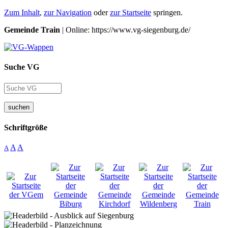
Zum Inhalt
,
zur Navigation
oder
zur Startseite
springen.
Gemeinde Train
| Online: https://www.vg-siegenburg.de/
Suche VG
suchen
Schriftgröße
A
A
A