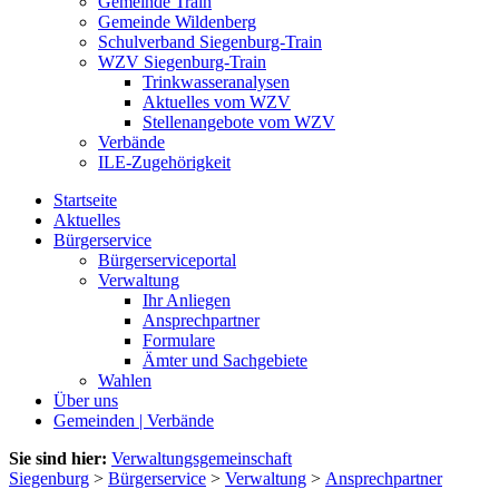
Gemeinde Train
Gemeinde Wildenberg
Schulverband Siegenburg-Train
WZV Siegenburg-Train
Trinkwasseranalysen
Aktuelles vom WZV
Stellenangebote vom WZV
Verbände
ILE-Zugehörigkeit
Startseite
Aktuelles
Bürgerservice
Bürgerserviceportal
Verwaltung
Ihr Anliegen
Ansprechpartner
Formulare
Ämter und Sachgebiete
Wahlen
Über uns
Gemeinden | Verbände
Sie sind hier:
Verwaltungsgemeinschaft
Siegenburg
>
Bürgerservice
>
Verwaltung
>
Ansprechpartner