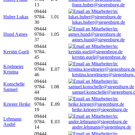
13
franz.huber@siegenburg.de
09444
Huber Lukas
9784-
1.01
30
lukas.huber@siegenburg.de
09444
Hund Agnes
9784-
1.05
37
agnes.hund@siegenburg.de
09444
Kerstin Gueli
9784-
45
kerstin.gueli@siegenbrug.de
09444
Köglmeier
9784-
E.07
Kristina
46
kristina.koeglmeier@siegenburg
09444
Konschelle
9784-
1.08
Samuel
44
samuel.konschelle@siegenburg.
09444
Krieger Heike
9784-
E.09
19
heike.krieger@siegenburg.de
09444
Lehmann
9784-
E.03
André
14
andre.lehmann@siegenburg.de
09444