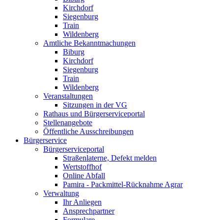
Kirchdorf
Siegenburg
Train
Wildenberg
Amtliche Bekanntmachungen
Biburg
Kirchdorf
Siegenburg
Train
Wildenberg
Veranstaltungen
Sitzungen in der VG
Rathaus und Bürgerserviceportal
Stellenangebote
Öffentliche Ausschreibungen
Bürgerservice
Bürgerserviceportal
Straßenlaterne, Defekt melden
Wertstoffhof
Online Abfall
Pamira - Packmittel-Rücknahme Agrar
Verwaltung
Ihr Anliegen
Ansprechpartner
Formulare