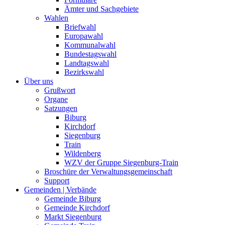
Ämter und Sachgebiete
Wahlen
Briefwahl
Europawahl
Kommunalwahl
Bundestagswahl
Landtagswahl
Bezirkswahl
Über uns
Grußwort
Organe
Satzungen
Biburg
Kirchdorf
Siegenburg
Train
Wildenberg
WZV der Gruppe Siegenburg-Train
Broschüre der Verwaltungsgemeinschaft
Support
Gemeinden | Verbände
Gemeinde Biburg
Gemeinde Kirchdorf
Markt Siegenburg