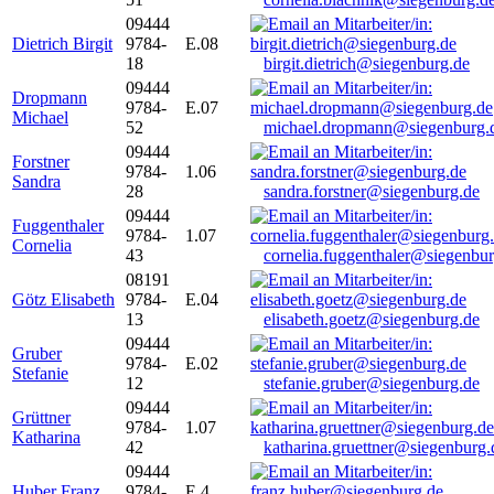
09444
Dietrich Birgit
9784-
E.08
18
birgit.dietrich@siegenburg.de
09444
Dropmann
9784-
E.07
Michael
52
michael.dropmann@siegenburg.
09444
Forstner
9784-
1.06
Sandra
28
sandra.forstner@siegenburg.de
09444
Fuggenthaler
9784-
1.07
Cornelia
43
cornelia.fuggenthaler@siegenbu
08191
Götz Elisabeth
9784-
E.04
13
elisabeth.goetz@siegenburg.de
09444
Gruber
9784-
E.02
Stefanie
12
stefanie.gruber@siegenburg.de
09444
Grüttner
9784-
1.07
Katharina
42
katharina.gruettner@siegenburg.
09444
Huber Franz
9784-
E 4