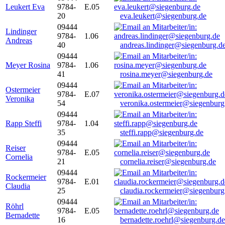
Leukert Eva
9784-
E.05
20
eva.leukert@siegenburg.de
09444
Lindinger
9784-
1.06
Andreas
40
andreas.lindinger@siegenburg.d
09444
Meyer Rosina
9784-
1.06
41
rosina.meyer@siegenburg.de
09444
Ostermeier
9784-
E.07
Veronika
54
veronika.ostermeier@siegenburg
09444
Rapp Steffi
9784-
1.04
35
steffi.rapp@siegenburg.de
09444
Reiser
9784-
E.05
Cornelia
21
cornelia.reiser@siegenburg.de
09444
Rockermeier
9784-
E.01
Claudia
25
claudia.rockermeier@siegenburg
09444
Röhrl
9784-
E.05
Bernadette
16
bernadette.roehrl@siegenburg.de