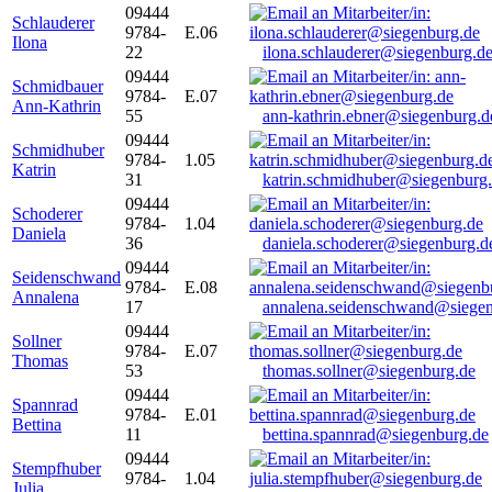
09444
Schlauderer
9784-
E.06
Ilona
22
ilona.schlauderer@siegenburg.d
09444
Schmidbauer
9784-
E.07
Ann-Kathrin
55
ann-kathrin.ebner@siegenburg.d
09444
Schmidhuber
9784-
1.05
Katrin
31
katrin.schmidhuber@siegenburg
09444
Schoderer
9784-
1.04
Daniela
36
daniela.schoderer@siegenburg.d
09444
Seidenschwand
9784-
E.08
Annalena
17
annalena.seidenschwand@siegen
09444
Sollner
9784-
E.07
Thomas
53
thomas.sollner@siegenburg.de
09444
Spannrad
9784-
E.01
Bettina
11
bettina.spannrad@siegenburg.de
09444
Stempfhuber
9784-
1.04
Julia