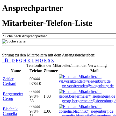
Ansprechpartner
Mitarbeiter-Telefon-Liste
Sprung zu den Mitarbeitern mit dem Anfangsbuchstaben:
B
D
F
G
H
K
L
M
O
R
S
Z
Telefonliste der Mitarbeiter/innen der Verwaltung
Name
Telefon
Zimmer
Mail
Zeitler
09444
Gerhard
9784-0
vg.vorsitzender@siegenburg.de
09444
Bergermeier
9784-
1.03
Georg
33
georg.bergermeier@siegenburg.
09444
Blachnik
9784-
E.06
Cornelia
51
cornelia.blachnik@siegenburg.d