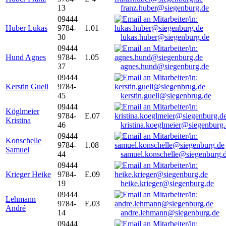
13
franz.huber@siegenburg.de
09444
Huber Lukas
9784-
1.01
30
lukas.huber@siegenburg.de
09444
Hund Agnes
9784-
1.05
37
agnes.hund@siegenburg.de
09444
Kerstin Gueli
9784-
45
kerstin.gueli@siegenbrug.de
09444
Köglmeier
9784-
E.07
Kristina
46
kristina.koeglmeier@siegenburg
09444
Konschelle
9784-
1.08
Samuel
44
samuel.konschelle@siegenburg.
09444
Krieger Heike
9784-
E.09
19
heike.krieger@siegenburg.de
09444
Lehmann
9784-
E.03
André
14
andre.lehmann@siegenburg.de
09444