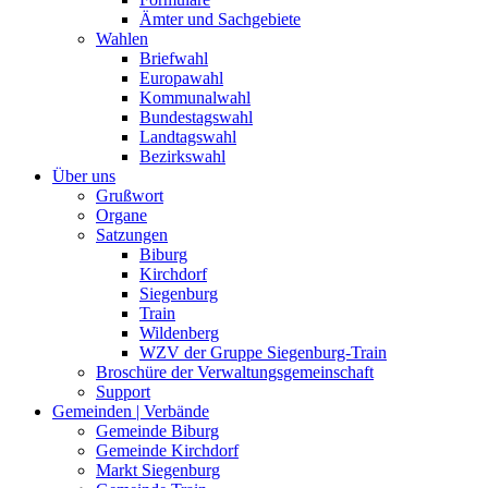
Ämter und Sachgebiete
Wahlen
Briefwahl
Europawahl
Kommunalwahl
Bundestagswahl
Landtagswahl
Bezirkswahl
Über uns
Grußwort
Organe
Satzungen
Biburg
Kirchdorf
Siegenburg
Train
Wildenberg
WZV der Gruppe Siegenburg-Train
Broschüre der Verwaltungsgemeinschaft
Support
Gemeinden | Verbände
Gemeinde Biburg
Gemeinde Kirchdorf
Markt Siegenburg