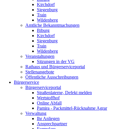
Kirchdorf
Siegenburg
Train
Wildenberg
Amtliche Bekanntmachungen
Biburg
Kirchdorf
Siegenburg
Train
Wildenberg
Veranstaltungen
Sitzungen in der VG
Rathaus und Bürgerserviceportal
Stellenangebote
Öffentliche Ausschreibungen
Bürgerservice
Bürgerserviceportal
Straßenlaterne, Defekt melden
Wertstoffhof
Online Abfall
Pamira - Packmittel-Rücknahme Agrar
Verwaltung
Ihr Anliegen
Ansprechpartner
Formulare