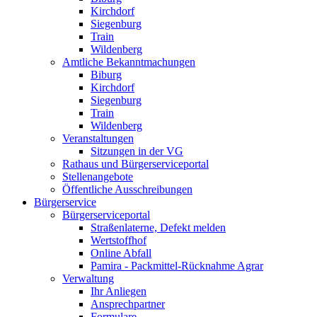
Kirchdorf
Siegenburg
Train
Wildenberg
Amtliche Bekanntmachungen
Biburg
Kirchdorf
Siegenburg
Train
Wildenberg
Veranstaltungen
Sitzungen in der VG
Rathaus und Bürgerserviceportal
Stellenangebote
Öffentliche Ausschreibungen
Bürgerservice
Bürgerserviceportal
Straßenlaterne, Defekt melden
Wertstoffhof
Online Abfall
Pamira - Packmittel-Rücknahme Agrar
Verwaltung
Ihr Anliegen
Ansprechpartner
Formulare