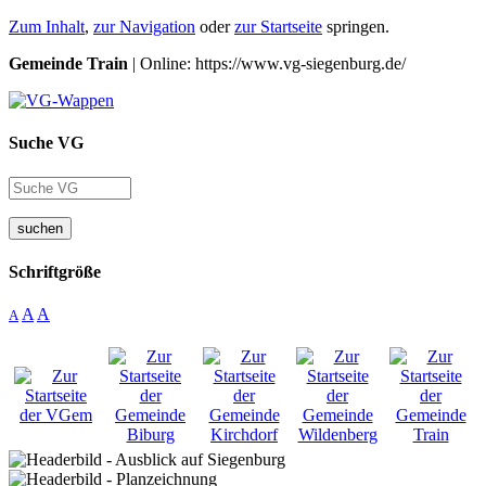
Zum Inhalt
,
zur Navigation
oder
zur Startseite
springen.
Gemeinde Train
| Online: https://www.vg-siegenburg.de/
Suche VG
suchen
Schriftgröße
A
A
A