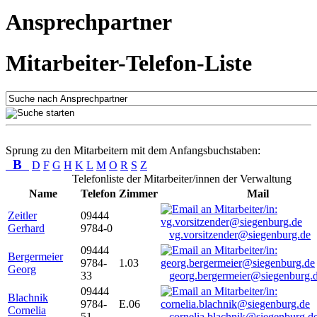
Ansprechpartner
Mitarbeiter-Telefon-Liste
Sprung zu den Mitarbeitern mit dem Anfangsbuchstaben:
B
D
F
G
H
K
L
M
O
R
S
Z
Telefonliste der Mitarbeiter/innen der Verwaltung
Name
Telefon
Zimmer
Mail
Zeitler
09444
Gerhard
9784-0
vg.vorsitzender@siegenburg.de
09444
Bergermeier
9784-
1.03
Georg
33
georg.bergermeier@siegenburg.
09444
Blachnik
9784-
E.06
Cornelia
51
cornelia.blachnik@siegenburg.d