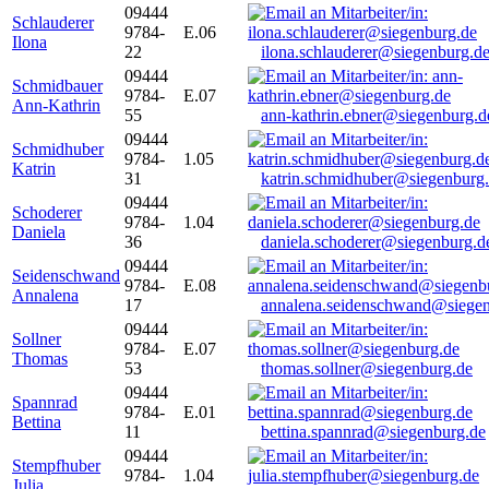
09444
Schlauderer
9784-
E.06
Ilona
22
ilona.schlauderer@siegenburg.d
09444
Schmidbauer
9784-
E.07
Ann-Kathrin
55
ann-kathrin.ebner@siegenburg.d
09444
Schmidhuber
9784-
1.05
Katrin
31
katrin.schmidhuber@siegenburg
09444
Schoderer
9784-
1.04
Daniela
36
daniela.schoderer@siegenburg.d
09444
Seidenschwand
9784-
E.08
Annalena
17
annalena.seidenschwand@siegen
09444
Sollner
9784-
E.07
Thomas
53
thomas.sollner@siegenburg.de
09444
Spannrad
9784-
E.01
Bettina
11
bettina.spannrad@siegenburg.de
09444
Stempfhuber
9784-
1.04
Julia