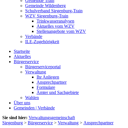
Gemeinde Train
Gemeinde Wildenberg
Schulverband Siegenburg-Train
WZV Siegenburg-Train
Trinkwasseranalysen
Aktuelles vom WZV
Stellenangebote vom WZV
Verbände
ILE-Zugehörigkeit
Startseite
Aktuelles
Bürgerservice
Bürgerserviceportal
Verwaltung
Ihr Anliegen
Ansprechpartner
Formulare
Ämter und Sachgebiete
Wahlen
Über uns
Gemeinden | Verbände
Sie sind hier:
Verwaltungsgemeinschaft
Siegenburg
>
Bürgerservice
>
Verwaltung
>
Ansprechpartner