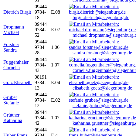
09444
Dietrich Birgit
9784-
E.08
18
birgit.dietrich@siegenburg.de
09444
Dropmann
9784-
E.07
Michael
52
michael.dropmann@siegenburg.
09444
Forstner
9784-
1.06
Sandra
28
sandra.forstner@siegenburg.de
09444
Fuggenthaler
9784-
1.07
Cornelia
43
cornelia.fuggenthaler@siegenbu
08191
Götz Elisabeth
9784-
E.04
13
elisabeth.goetz@siegenburg.de
09444
Gruber
9784-
E.02
Stefanie
12
stefanie.gruber@siegenburg.de
09444
Grüttner
9784-
1.07
Katharina
42
katharina.gruettner@siegenburg.
09444
Huber Franz
9784-
E 4