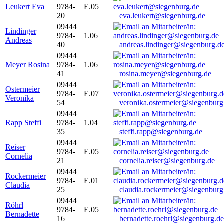
Leukert Eva
9784-
E.05
20
eva.leukert@siegenburg.de
09444
Lindinger
9784-
1.06
Andreas
40
andreas.lindinger@siegenburg.d
09444
Meyer Rosina
9784-
1.06
41
rosina.meyer@siegenburg.de
09444
Ostermeier
9784-
E.07
Veronika
54
veronika.ostermeier@siegenburg
09444
Rapp Steffi
9784-
1.04
35
steffi.rapp@siegenburg.de
09444
Reiser
9784-
E.05
Cornelia
21
cornelia.reiser@siegenburg.de
09444
Rockermeier
9784-
E.01
Claudia
25
claudia.rockermeier@siegenburg
09444
Röhrl
9784-
E.05
Bernadette
16
bernadette.roehrl@siegenburg.de