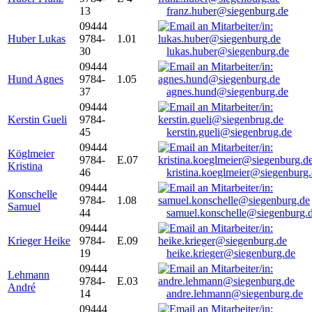
13
franz.huber@siegenburg.de
09444
Huber Lukas
9784-
1.01
30
lukas.huber@siegenburg.de
09444
Hund Agnes
9784-
1.05
37
agnes.hund@siegenburg.de
09444
Kerstin Gueli
9784-
45
kerstin.gueli@siegenbrug.de
09444
Köglmeier
9784-
E.07
Kristina
46
kristina.koeglmeier@siegenburg
09444
Konschelle
9784-
1.08
Samuel
44
samuel.konschelle@siegenburg.
09444
Krieger Heike
9784-
E.09
19
heike.krieger@siegenburg.de
09444
Lehmann
9784-
E.03
André
14
andre.lehmann@siegenburg.de
09444