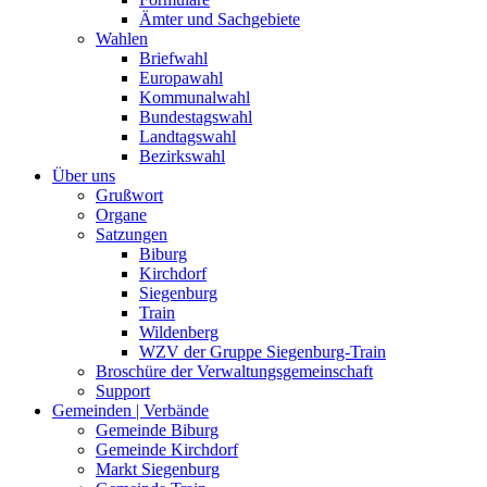
Ämter und Sachgebiete
Wahlen
Briefwahl
Europawahl
Kommunalwahl
Bundestagswahl
Landtagswahl
Bezirkswahl
Über uns
Grußwort
Organe
Satzungen
Biburg
Kirchdorf
Siegenburg
Train
Wildenberg
WZV der Gruppe Siegenburg-Train
Broschüre der Verwaltungsgemeinschaft
Support
Gemeinden | Verbände
Gemeinde Biburg
Gemeinde Kirchdorf
Markt Siegenburg