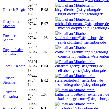
09444
Dietrich Birgit
9784-
E.08
18
birgit.dietrich@siegenburg.de
09444
Dropmann
9784-
E.07
Michael
52
michael.dropmann@siegenburg.
09444
Forstner
9784-
1.06
Sandra
28
sandra.forstner@siegenburg.de
09444
Fuggenthaler
9784-
1.07
Cornelia
43
cornelia.fuggenthaler@siegenbu
08191
Götz Elisabeth
9784-
E.04
13
elisabeth.goetz@siegenburg.de
09444
Gruber
9784-
E.02
Stefanie
12
stefanie.gruber@siegenburg.de
09444
Grüttner
9784-
1.07
Katharina
42
katharina.gruettner@siegenburg.
09444
Huber Franz
9784-
E 4