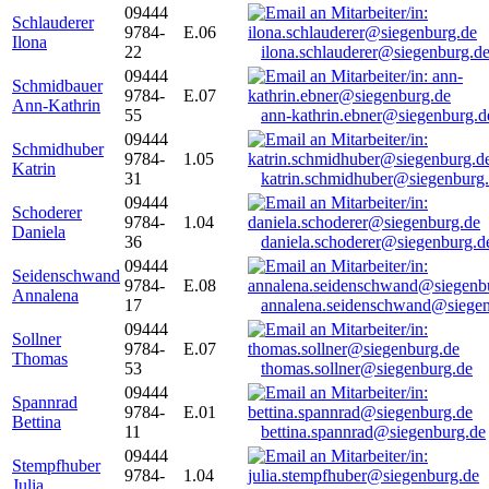
09444
Schlauderer
9784-
E.06
Ilona
22
ilona.schlauderer@siegenburg.d
09444
Schmidbauer
9784-
E.07
Ann-Kathrin
55
ann-kathrin.ebner@siegenburg.d
09444
Schmidhuber
9784-
1.05
Katrin
31
katrin.schmidhuber@siegenburg
09444
Schoderer
9784-
1.04
Daniela
36
daniela.schoderer@siegenburg.d
09444
Seidenschwand
9784-
E.08
Annalena
17
annalena.seidenschwand@siegen
09444
Sollner
9784-
E.07
Thomas
53
thomas.sollner@siegenburg.de
09444
Spannrad
9784-
E.01
Bettina
11
bettina.spannrad@siegenburg.de
09444
Stempfhuber
9784-
1.04
Julia