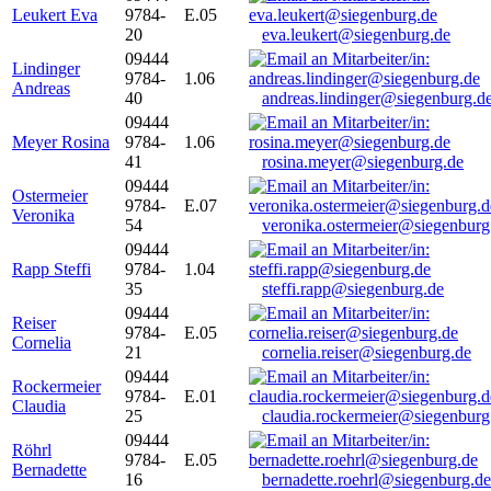
Leukert Eva
9784-
E.05
20
eva.leukert@siegenburg.de
09444
Lindinger
9784-
1.06
Andreas
40
andreas.lindinger@siegenburg.d
09444
Meyer Rosina
9784-
1.06
41
rosina.meyer@siegenburg.de
09444
Ostermeier
9784-
E.07
Veronika
54
veronika.ostermeier@siegenburg
09444
Rapp Steffi
9784-
1.04
35
steffi.rapp@siegenburg.de
09444
Reiser
9784-
E.05
Cornelia
21
cornelia.reiser@siegenburg.de
09444
Rockermeier
9784-
E.01
Claudia
25
claudia.rockermeier@siegenburg
09444
Röhrl
9784-
E.05
Bernadette
16
bernadette.roehrl@siegenburg.de