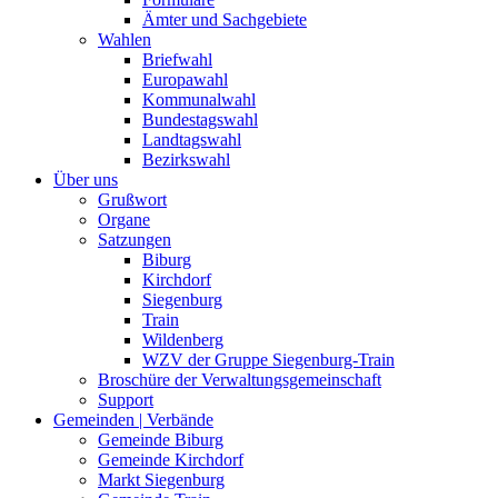
Ämter und Sachgebiete
Wahlen
Briefwahl
Europawahl
Kommunalwahl
Bundestagswahl
Landtagswahl
Bezirkswahl
Über uns
Grußwort
Organe
Satzungen
Biburg
Kirchdorf
Siegenburg
Train
Wildenberg
WZV der Gruppe Siegenburg-Train
Broschüre der Verwaltungsgemeinschaft
Support
Gemeinden | Verbände
Gemeinde Biburg
Gemeinde Kirchdorf
Markt Siegenburg