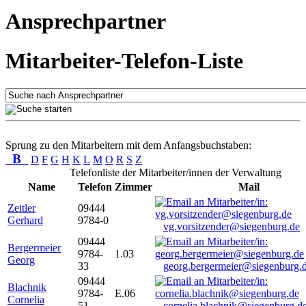
Ansprechpartner
Mitarbeiter-Telefon-Liste
Sprung zu den Mitarbeitern mit dem Anfangsbuchstaben:
B
D
F
G
H
K
L
M
O
R
S
Z
Telefonliste der Mitarbeiter/innen der Verwaltung
Name
Telefon
Zimmer
Mail
Zeitler
09444
Gerhard
9784-0
vg.vorsitzender@siegenburg.de
09444
Bergermeier
9784-
1.03
Georg
33
georg.bergermeier@siegenburg.
09444
Blachnik
9784-
E.06
Cornelia
51
cornelia.blachnik@siegenburg.d