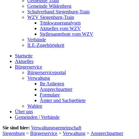
Gemeinde Train
Gemeinde Wildenberg
Schulverband Siegenburg-Train
WZV Siegenburg-Train
Trinkwasseranalysen
Aktuelles vom WZV
Stellenangebote vom WZV
Verbände
ILE-Zugehörigkeit
Startseite
Aktuelles
Bürgerservice
Bürgerserviceportal
Verwaltung
Ihr Anliegen
Ansprechpartner
Formulare
Ämter und Sachgebiete
Wahlen
Über uns
Gemeinden | Verbände
Sie sind hier:
Verwaltungsgemeinschaft
Siegenburg
>
Bürgerservice
>
Verwaltung
>
Ansprechpartner