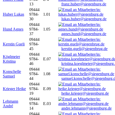
13
franz.huber@siegenburg.de
09444
Huber Lukas
9784-
1.01
30
lukas.huber@siegenburg.de
09444
Hund Agnes
9784-
1.05
37
agnes.hund@siegenburg.de
09444
Kerstin Gueli
9784-
45
kerstin.gueli@siegenbrug.de
09444
Köglmeier
9784-
E.07
Kristina
46
kristina.koeglmeier@siegenburg
09444
Konschelle
9784-
1.08
Samuel
44
samuel.konschelle@siegenburg.
09444
Krieger Heike
9784-
E.09
19
heike.krieger@siegenburg.de
09444
Lehmann
9784-
E.03
André
14
andre.lehmann@siegenburg.de
09444