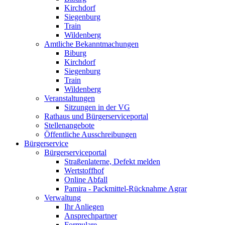
Kirchdorf
Siegenburg
Train
Wildenberg
Amtliche Bekanntmachungen
Biburg
Kirchdorf
Siegenburg
Train
Wildenberg
Veranstaltungen
Sitzungen in der VG
Rathaus und Bürgerserviceportal
Stellenangebote
Öffentliche Ausschreibungen
Bürgerservice
Bürgerserviceportal
Straßenlaterne, Defekt melden
Wertstoffhof
Online Abfall
Pamira - Packmittel-Rücknahme Agrar
Verwaltung
Ihr Anliegen
Ansprechpartner
Formulare