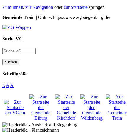
Zum Inhalt
,
zur Navigation
oder
zur Startseite
springen.
Gemeinde Train
| Online: https://www.vg-siegenburg.de/
Suche VG
suchen
Schriftgröße
A
A
A