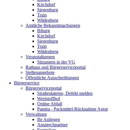
Kirchdorf
Siegenburg
Train
Wildenberg
Amtliche Bekanntmachungen
Biburg
Kirchdorf
Siegenburg
Train
Wildenberg
Veranstaltungen
Sitzungen in der VG
Rathaus und Bürgerserviceportal
Stellenangebote
Öffentliche Ausschreibungen
Bürgerservice
Bürgerserviceportal
Straßenlaterne, Defekt melden
Wertstoffhof
Online Abfall
Pamira - Packmittel-Rücknahme Agrar
Verwaltung
Ihr Anliegen
Ansprechpartner
Formulare