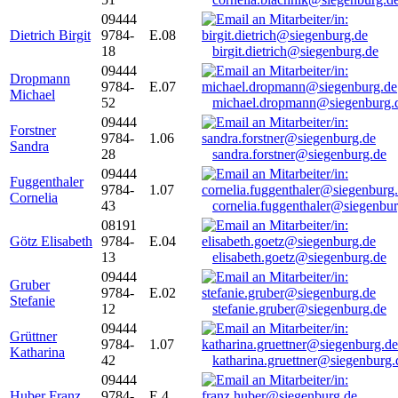
09444
Dietrich Birgit
9784-
E.08
18
birgit.dietrich@siegenburg.de
09444
Dropmann
9784-
E.07
Michael
52
michael.dropmann@siegenburg.
09444
Forstner
9784-
1.06
Sandra
28
sandra.forstner@siegenburg.de
09444
Fuggenthaler
9784-
1.07
Cornelia
43
cornelia.fuggenthaler@siegenbu
08191
Götz Elisabeth
9784-
E.04
13
elisabeth.goetz@siegenburg.de
09444
Gruber
9784-
E.02
Stefanie
12
stefanie.gruber@siegenburg.de
09444
Grüttner
9784-
1.07
Katharina
42
katharina.gruettner@siegenburg.
09444
Huber Franz
9784-
E 4