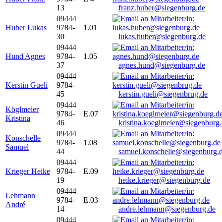
13
franz.huber@siegenburg.de
09444
Huber Lukas
9784-
1.01
30
lukas.huber@siegenburg.de
09444
Hund Agnes
9784-
1.05
37
agnes.hund@siegenburg.de
09444
Kerstin Gueli
9784-
45
kerstin.gueli@siegenbrug.de
09444
Köglmeier
9784-
E.07
Kristina
46
kristina.koeglmeier@siegenburg
09444
Konschelle
9784-
1.08
Samuel
44
samuel.konschelle@siegenburg.
09444
Krieger Heike
9784-
E.09
19
heike.krieger@siegenburg.de
09444
Lehmann
9784-
E.03
André
14
andre.lehmann@siegenburg.de
09444