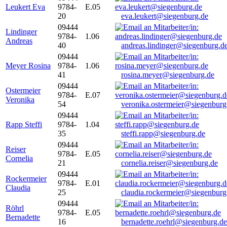
Leukert Eva
9784-
E.05
20
eva.leukert@siegenburg.de
09444
Lindinger
9784-
1.06
Andreas
40
andreas.lindinger@siegenburg.d
09444
Meyer Rosina
9784-
1.06
41
rosina.meyer@siegenburg.de
09444
Ostermeier
9784-
E.07
Veronika
54
veronika.ostermeier@siegenburg
09444
Rapp Steffi
9784-
1.04
35
steffi.rapp@siegenburg.de
09444
Reiser
9784-
E.05
Cornelia
21
cornelia.reiser@siegenburg.de
09444
Rockermeier
9784-
E.01
Claudia
25
claudia.rockermeier@siegenburg
09444
Röhrl
9784-
E.05
Bernadette
16
bernadette.roehrl@siegenburg.de