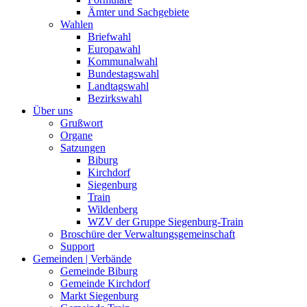
Ämter und Sachgebiete
Wahlen
Briefwahl
Europawahl
Kommunalwahl
Bundestagswahl
Landtagswahl
Bezirkswahl
Über uns
Grußwort
Organe
Satzungen
Biburg
Kirchdorf
Siegenburg
Train
Wildenberg
WZV der Gruppe Siegenburg-Train
Broschüre der Verwaltungsgemeinschaft
Support
Gemeinden | Verbände
Gemeinde Biburg
Gemeinde Kirchdorf
Markt Siegenburg