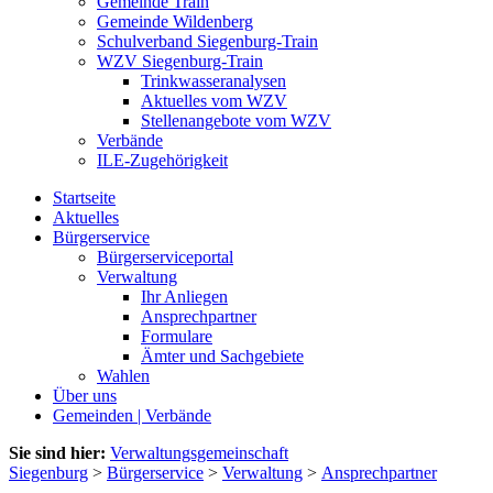
Gemeinde Train
Gemeinde Wildenberg
Schulverband Siegenburg-Train
WZV Siegenburg-Train
Trinkwasseranalysen
Aktuelles vom WZV
Stellenangebote vom WZV
Verbände
ILE-Zugehörigkeit
Startseite
Aktuelles
Bürgerservice
Bürgerserviceportal
Verwaltung
Ihr Anliegen
Ansprechpartner
Formulare
Ämter und Sachgebiete
Wahlen
Über uns
Gemeinden | Verbände
Sie sind hier:
Verwaltungsgemeinschaft
Siegenburg
>
Bürgerservice
>
Verwaltung
>
Ansprechpartner