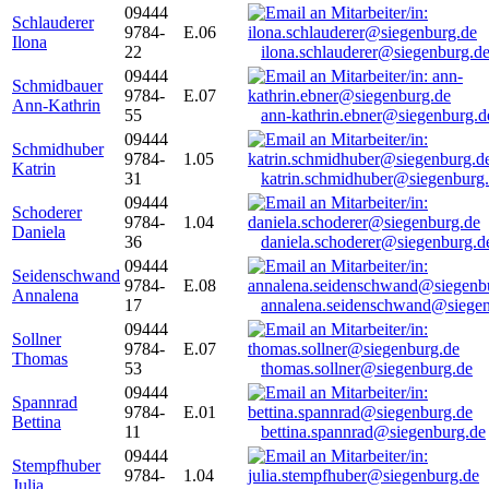
09444
Schlauderer
9784-
E.06
Ilona
22
ilona.schlauderer@siegenburg.d
09444
Schmidbauer
9784-
E.07
Ann-Kathrin
55
ann-kathrin.ebner@siegenburg.d
09444
Schmidhuber
9784-
1.05
Katrin
31
katrin.schmidhuber@siegenburg
09444
Schoderer
9784-
1.04
Daniela
36
daniela.schoderer@siegenburg.d
09444
Seidenschwand
9784-
E.08
Annalena
17
annalena.seidenschwand@siegen
09444
Sollner
9784-
E.07
Thomas
53
thomas.sollner@siegenburg.de
09444
Spannrad
9784-
E.01
Bettina
11
bettina.spannrad@siegenburg.de
09444
Stempfhuber
9784-
1.04
Julia