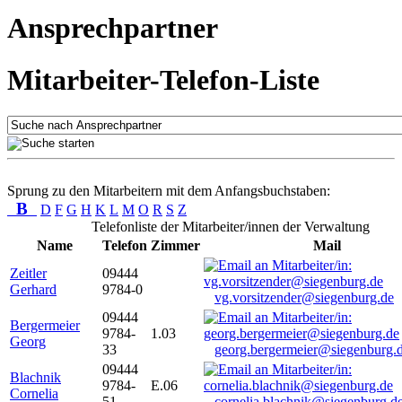
Ansprechpartner
Mitarbeiter-Telefon-Liste
Sprung zu den Mitarbeitern mit dem Anfangsbuchstaben:
B
D
F
G
H
K
L
M
O
R
S
Z
Telefonliste der Mitarbeiter/innen der Verwaltung
Name
Telefon
Zimmer
Mail
Zeitler
09444
Gerhard
9784-0
vg.vorsitzender@siegenburg.de
09444
Bergermeier
9784-
1.03
Georg
33
georg.bergermeier@siegenburg.
09444
Blachnik
9784-
E.06
Cornelia
51
cornelia.blachnik@siegenburg.d