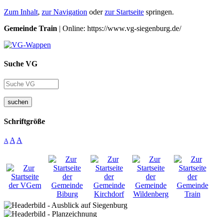
Zum Inhalt
,
zur Navigation
oder
zur Startseite
springen.
Gemeinde Train
| Online: https://www.vg-siegenburg.de/
Suche VG
suchen
Schriftgröße
A
A
A