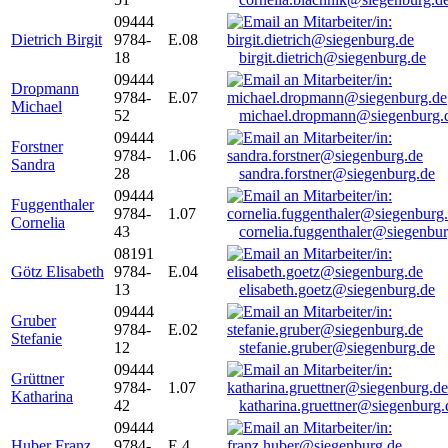
09444
Dietrich Birgit
9784-
E.08
18
birgit.dietrich@siegenburg.de
09444
Dropmann
9784-
E.07
Michael
52
michael.dropmann@siegenburg.
09444
Forstner
9784-
1.06
Sandra
28
sandra.forstner@siegenburg.de
09444
Fuggenthaler
9784-
1.07
Cornelia
43
cornelia.fuggenthaler@siegenbu
08191
Götz Elisabeth
9784-
E.04
13
elisabeth.goetz@siegenburg.de
09444
Gruber
9784-
E.02
Stefanie
12
stefanie.gruber@siegenburg.de
09444
Grüttner
9784-
1.07
Katharina
42
katharina.gruettner@siegenburg.
09444
Huber Franz
9784-
E 4