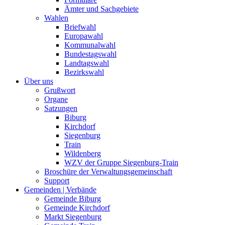
Ämter und Sachgebiete
Wahlen
Briefwahl
Europawahl
Kommunalwahl
Bundestagswahl
Landtagswahl
Bezirkswahl
Über uns
Grußwort
Organe
Satzungen
Biburg
Kirchdorf
Siegenburg
Train
Wildenberg
WZV der Gruppe Siegenburg-Train
Broschüre der Verwaltungsgemeinschaft
Support
Gemeinden | Verbände
Gemeinde Biburg
Gemeinde Kirchdorf
Markt Siegenburg