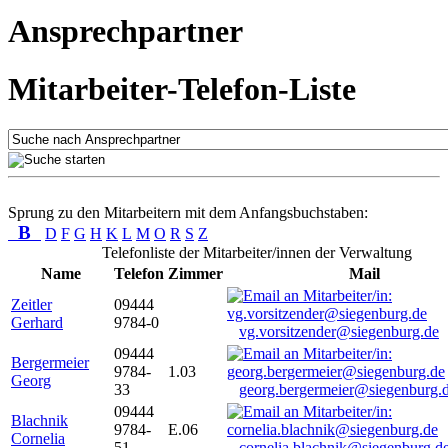
Ansprechpartner
Mitarbeiter-Telefon-Liste
Sprung zu den Mitarbeitern mit dem Anfangsbuchstaben:
B
D
F
G
H
K
L
M
O
R
S
Z
Telefonliste der Mitarbeiter/innen der Verwaltung
Name
Telefon
Zimmer
Mail
Zeitler
09444
Gerhard
9784-0
vg.vorsitzender@siegenburg.de
09444
Bergermeier
9784-
1.03
Georg
33
georg.bergermeier@siegenburg.
09444
Blachnik
9784-
E.06
Cornelia
51
cornelia.blachnik@siegenburg.d