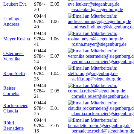
Leukert Eva
9784-
E.05
20
eva.leukert@siegenburg.de
09444
Lindinger
9784-
1.06
Andreas
40
andreas.lindinger@siegenburg.d
09444
Meyer Rosina
9784-
1.06
41
rosina.meyer@siegenburg.de
09444
Ostermeier
9784-
E.07
Veronika
54
veronika.ostermeier@siegenburg
09444
Rapp Steffi
9784-
1.04
35
steffi.rapp@siegenburg.de
09444
Reiser
9784-
E.05
Cornelia
21
cornelia.reiser@siegenburg.de
09444
Rockermeier
9784-
E.01
Claudia
25
claudia.rockermeier@siegenburg
09444
Röhrl
9784-
E.05
Bernadette
16
bernadette.roehrl@siegenburg.de