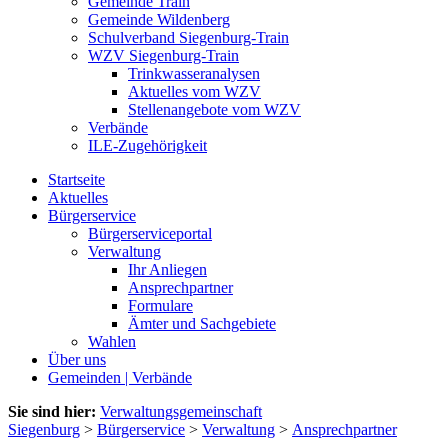
Gemeinde Train
Gemeinde Wildenberg
Schulverband Siegenburg-Train
WZV Siegenburg-Train
Trinkwasseranalysen
Aktuelles vom WZV
Stellenangebote vom WZV
Verbände
ILE-Zugehörigkeit
Startseite
Aktuelles
Bürgerservice
Bürgerserviceportal
Verwaltung
Ihr Anliegen
Ansprechpartner
Formulare
Ämter und Sachgebiete
Wahlen
Über uns
Gemeinden | Verbände
Sie sind hier:
Verwaltungsgemeinschaft
Siegenburg
>
Bürgerservice
>
Verwaltung
>
Ansprechpartner