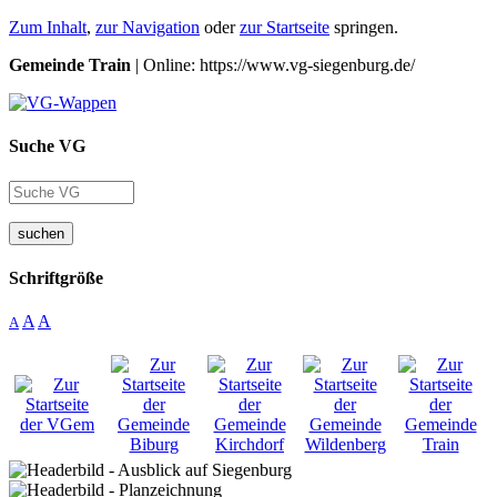
Zum Inhalt
,
zur Navigation
oder
zur Startseite
springen.
Gemeinde Train
| Online: https://www.vg-siegenburg.de/
Suche VG
suchen
Schriftgröße
A
A
A