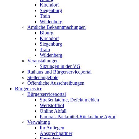
Kirchdorf
Siegenburg
Train
Wildenberg
Amtliche Bekanntmachungen
Biburg
Kirchdorf
Siegenburg
Train
Wildenberg
Veranstaltungen
Sitzungen in der VG
Rathaus und Bürgerserviceportal
Stellenangebote
Öffentliche Ausschreibungen
Bürgerservice
Bürgerserviceportal
Straßenlaterne, Defekt melden
Wertstoffhof
Online Abfall
Pamira - Packmittel-Rücknahme Agrar
Verwaltung
Ihr Anliegen
Ansprechpartner
Formulare