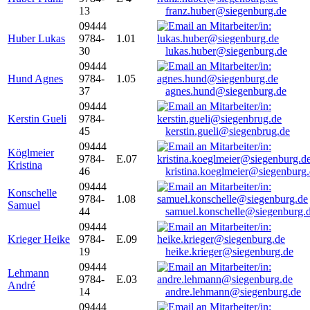
13
franz.huber@siegenburg.de
09444
Huber Lukas
9784-
1.01
30
lukas.huber@siegenburg.de
09444
Hund Agnes
9784-
1.05
37
agnes.hund@siegenburg.de
09444
Kerstin Gueli
9784-
45
kerstin.gueli@siegenbrug.de
09444
Köglmeier
9784-
E.07
Kristina
46
kristina.koeglmeier@siegenburg
09444
Konschelle
9784-
1.08
Samuel
44
samuel.konschelle@siegenburg.
09444
Krieger Heike
9784-
E.09
19
heike.krieger@siegenburg.de
09444
Lehmann
9784-
E.03
André
14
andre.lehmann@siegenburg.de
09444