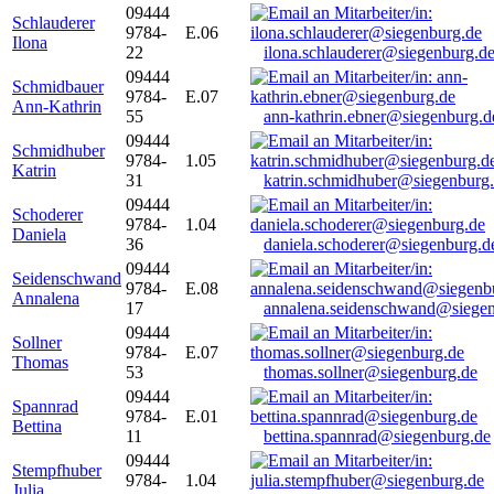
09444
Schlauderer
9784-
E.06
Ilona
22
ilona.schlauderer@siegenburg.d
09444
Schmidbauer
9784-
E.07
Ann-Kathrin
55
ann-kathrin.ebner@siegenburg.d
09444
Schmidhuber
9784-
1.05
Katrin
31
katrin.schmidhuber@siegenburg
09444
Schoderer
9784-
1.04
Daniela
36
daniela.schoderer@siegenburg.d
09444
Seidenschwand
9784-
E.08
Annalena
17
annalena.seidenschwand@siegen
09444
Sollner
9784-
E.07
Thomas
53
thomas.sollner@siegenburg.de
09444
Spannrad
9784-
E.01
Bettina
11
bettina.spannrad@siegenburg.de
09444
Stempfhuber
9784-
1.04
Julia