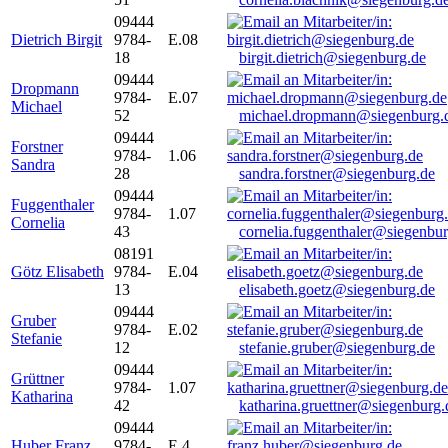
09444
Dietrich Birgit
9784-
E.08
18
birgit.dietrich@siegenburg.de
09444
Dropmann
9784-
E.07
Michael
52
michael.dropmann@siegenburg.
09444
Forstner
9784-
1.06
Sandra
28
sandra.forstner@siegenburg.de
09444
Fuggenthaler
9784-
1.07
Cornelia
43
cornelia.fuggenthaler@siegenbu
08191
Götz Elisabeth
9784-
E.04
13
elisabeth.goetz@siegenburg.de
09444
Gruber
9784-
E.02
Stefanie
12
stefanie.gruber@siegenburg.de
09444
Grüttner
9784-
1.07
Katharina
42
katharina.gruettner@siegenburg.
09444
Huber Franz
9784-
E 4