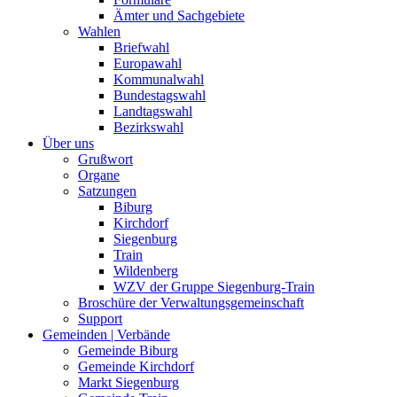
Ämter und Sachgebiete
Wahlen
Briefwahl
Europawahl
Kommunalwahl
Bundestagswahl
Landtagswahl
Bezirkswahl
Über uns
Grußwort
Organe
Satzungen
Biburg
Kirchdorf
Siegenburg
Train
Wildenberg
WZV der Gruppe Siegenburg-Train
Broschüre der Verwaltungsgemeinschaft
Support
Gemeinden | Verbände
Gemeinde Biburg
Gemeinde Kirchdorf
Markt Siegenburg