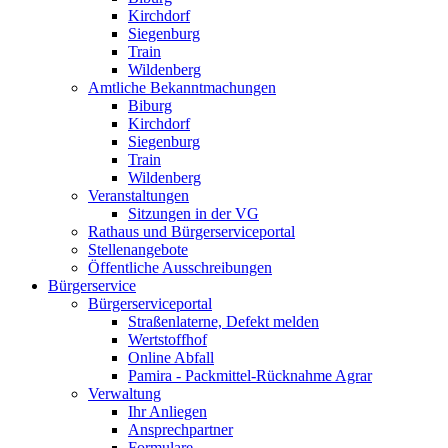
Kirchdorf
Siegenburg
Train
Wildenberg
Amtliche Bekanntmachungen
Biburg
Kirchdorf
Siegenburg
Train
Wildenberg
Veranstaltungen
Sitzungen in der VG
Rathaus und Bürgerserviceportal
Stellenangebote
Öffentliche Ausschreibungen
Bürgerservice
Bürgerserviceportal
Straßenlaterne, Defekt melden
Wertstoffhof
Online Abfall
Pamira - Packmittel-Rücknahme Agrar
Verwaltung
Ihr Anliegen
Ansprechpartner
Formulare