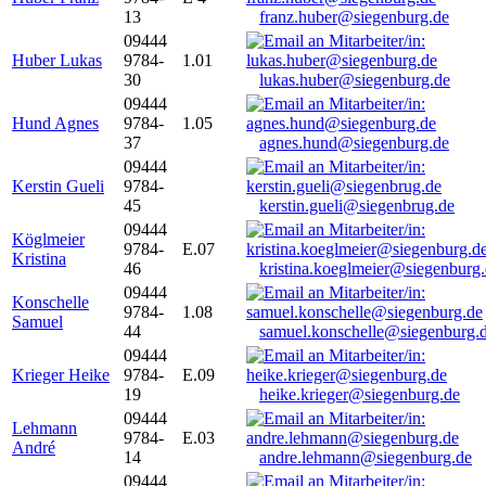
13
franz.huber@siegenburg.de
09444
Huber Lukas
9784-
1.01
30
lukas.huber@siegenburg.de
09444
Hund Agnes
9784-
1.05
37
agnes.hund@siegenburg.de
09444
Kerstin Gueli
9784-
45
kerstin.gueli@siegenbrug.de
09444
Köglmeier
9784-
E.07
Kristina
46
kristina.koeglmeier@siegenburg
09444
Konschelle
9784-
1.08
Samuel
44
samuel.konschelle@siegenburg.
09444
Krieger Heike
9784-
E.09
19
heike.krieger@siegenburg.de
09444
Lehmann
9784-
E.03
André
14
andre.lehmann@siegenburg.de
09444