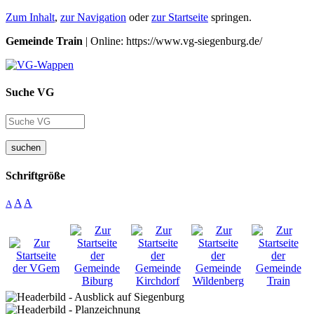
Zum Inhalt
,
zur Navigation
oder
zur Startseite
springen.
Gemeinde Train
| Online: https://www.vg-siegenburg.de/
Suche VG
suchen
Schriftgröße
A
A
A