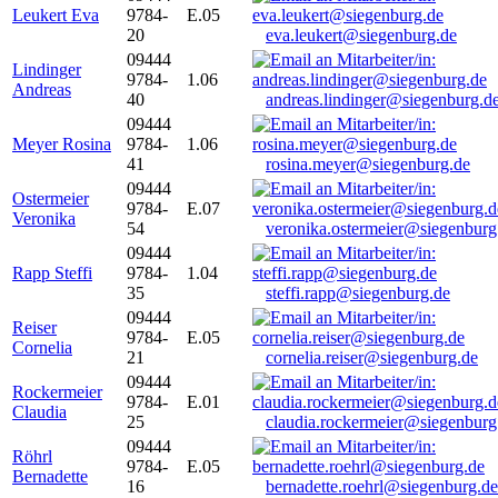
Leukert Eva
9784-
E.05
20
eva.leukert@siegenburg.de
09444
Lindinger
9784-
1.06
Andreas
40
andreas.lindinger@siegenburg.d
09444
Meyer Rosina
9784-
1.06
41
rosina.meyer@siegenburg.de
09444
Ostermeier
9784-
E.07
Veronika
54
veronika.ostermeier@siegenburg
09444
Rapp Steffi
9784-
1.04
35
steffi.rapp@siegenburg.de
09444
Reiser
9784-
E.05
Cornelia
21
cornelia.reiser@siegenburg.de
09444
Rockermeier
9784-
E.01
Claudia
25
claudia.rockermeier@siegenburg
09444
Röhrl
9784-
E.05
Bernadette
16
bernadette.roehrl@siegenburg.de