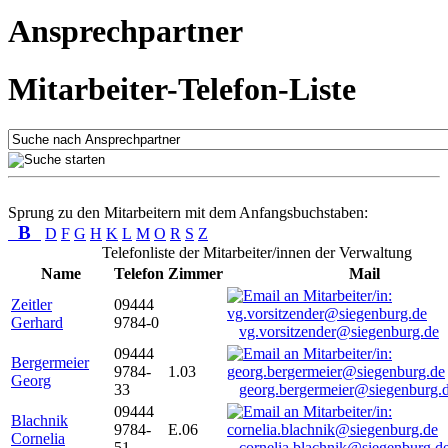
Ansprechpartner
Mitarbeiter-Telefon-Liste
Sprung zu den Mitarbeitern mit dem Anfangsbuchstaben:
B
D
F
G
H
K
L
M
O
R
S
Z
Telefonliste der Mitarbeiter/innen der Verwaltung
Name
Telefon
Zimmer
Mail
Zeitler
09444
Gerhard
9784-0
vg.vorsitzender@siegenburg.de
09444
Bergermeier
9784-
1.03
Georg
33
georg.bergermeier@siegenburg.
09444
Blachnik
9784-
E.06
Cornelia
51
cornelia.blachnik@siegenburg.d