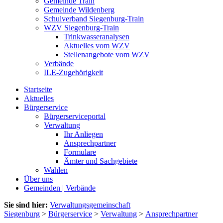
Gemeinde Train
Gemeinde Wildenberg
Schulverband Siegenburg-Train
WZV Siegenburg-Train
Trinkwasseranalysen
Aktuelles vom WZV
Stellenangebote vom WZV
Verbände
ILE-Zugehörigkeit
Startseite
Aktuelles
Bürgerservice
Bürgerserviceportal
Verwaltung
Ihr Anliegen
Ansprechpartner
Formulare
Ämter und Sachgebiete
Wahlen
Über uns
Gemeinden | Verbände
Sie sind hier:
Verwaltungsgemeinschaft
Siegenburg
>
Bürgerservice
>
Verwaltung
>
Ansprechpartner