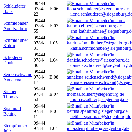
09444
Schlauderer
9784-
E.06
Ilona
22
ilona.schlauderer@siegenburg.d
09444
Schmidbauer
9784-
E.07
Ann-Kathrin
55
ann-kathrin.ebner@siegenburg.d
09444
Schmidhuber
9784-
1.05
Katrin
31
katrin.schmidhuber@siegenburg
09444
Schoderer
9784-
1.04
Daniela
36
daniela.schoderer@siegenburg.d
09444
Seidenschwand
9784-
E.08
Annalena
17
annalena.seidenschwand@siegen
09444
Sollner
9784-
E.07
Thomas
53
thomas.sollner@siegenburg.de
09444
Spannrad
9784-
E.01
Bettina
11
bettina.spannrad@siegenburg.de
09444
Stempfhuber
9784-
1.04
Julia