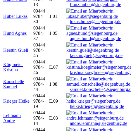
13
franz.huber@siegenburg.de
09444
Huber Lukas
9784-
1.01
30
lukas.huber@siegenburg.de
09444
Hund Agnes
9784-
1.05
37
agnes.hund@siegenburg.de
09444
Kerstin Gueli
9784-
45
kerstin.gueli@siegenbrug.de
09444
Köglmeier
9784-
E.07
Kristina
46
kristina.koeglmeier@siegenburg
09444
Konschelle
9784-
1.08
Samuel
44
samuel.konschelle@siegenburg.
09444
Krieger Heike
9784-
E.09
19
heike.krieger@siegenburg.de
09444
Lehmann
9784-
E.03
André
14
andre.lehmann@siegenburg.de
09444