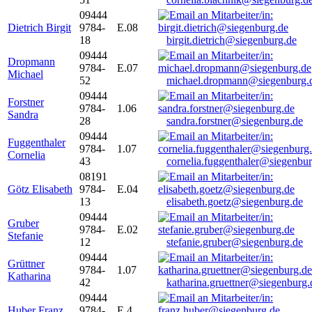
09444
Dietrich Birgit
9784-
E.08
18
birgit.dietrich@siegenburg.de
09444
Dropmann
9784-
E.07
Michael
52
michael.dropmann@siegenburg.
09444
Forstner
9784-
1.06
Sandra
28
sandra.forstner@siegenburg.de
09444
Fuggenthaler
9784-
1.07
Cornelia
43
cornelia.fuggenthaler@siegenbu
08191
Götz Elisabeth
9784-
E.04
13
elisabeth.goetz@siegenburg.de
09444
Gruber
9784-
E.02
Stefanie
12
stefanie.gruber@siegenburg.de
09444
Grüttner
9784-
1.07
Katharina
42
katharina.gruettner@siegenburg.
09444
Huber Franz
9784-
E 4