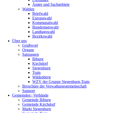
Ämter und Sachgebiete
Wahlen
Briefwahl
Europawahl
Kommunalwahl
Bundestagswahl
Landtagswahl
Bezirkswahl
Über uns
Grußwort
Organe
Satzungen
Biburg
Kirchdorf
Siegenburg
Train
Wildenberg
WZV der Gruppe Siegenburg-Train
Broschüre der Verwaltungsgemeinschaft
Support
Gemeinden | Verbände
Gemeinde Biburg
Gemeinde Kirchdorf
Markt Siegenburg