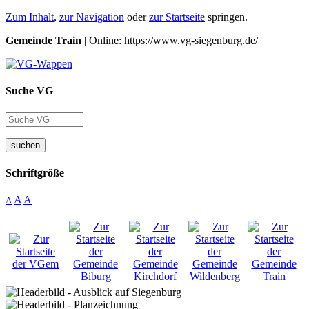
Zum Inhalt
,
zur Navigation
oder
zur Startseite
springen.
Gemeinde Train
| Online: https://www.vg-siegenburg.de/
Suche VG
suchen
Schriftgröße
A
A
A