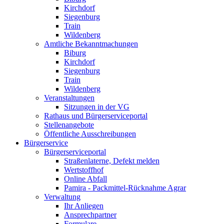
Kirchdorf
Siegenburg
Train
Wildenberg
Amtliche Bekanntmachungen
Biburg
Kirchdorf
Siegenburg
Train
Wildenberg
Veranstaltungen
Sitzungen in der VG
Rathaus und Bürgerserviceportal
Stellenangebote
Öffentliche Ausschreibungen
Bürgerservice
Bürgerserviceportal
Straßenlaterne, Defekt melden
Wertstoffhof
Online Abfall
Pamira - Packmittel-Rücknahme Agrar
Verwaltung
Ihr Anliegen
Ansprechpartner
Formulare