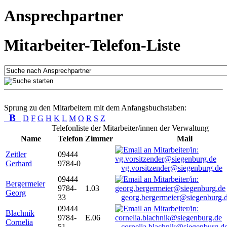
Ansprechpartner
Mitarbeiter-Telefon-Liste
Sprung zu den Mitarbeitern mit dem Anfangsbuchstaben:
B
D
F
G
H
K
L
M
O
R
S
Z
Telefonliste der Mitarbeiter/innen der Verwaltung
Name
Telefon
Zimmer
Mail
Zeitler
09444
Gerhard
9784-0
vg.vorsitzender@siegenburg.de
09444
Bergermeier
9784-
1.03
Georg
33
georg.bergermeier@siegenburg.
09444
Blachnik
9784-
E.06
Cornelia
51
cornelia.blachnik@siegenburg.d