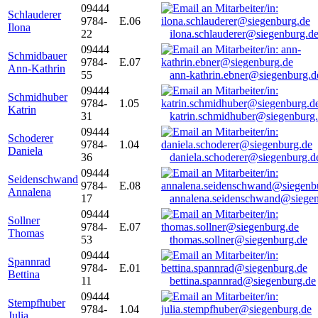
09444
Schlauderer
9784-
E.06
Ilona
22
ilona.schlauderer@siegenburg.d
09444
Schmidbauer
9784-
E.07
Ann-Kathrin
55
ann-kathrin.ebner@siegenburg.d
09444
Schmidhuber
9784-
1.05
Katrin
31
katrin.schmidhuber@siegenburg
09444
Schoderer
9784-
1.04
Daniela
36
daniela.schoderer@siegenburg.d
09444
Seidenschwand
9784-
E.08
Annalena
17
annalena.seidenschwand@siegen
09444
Sollner
9784-
E.07
Thomas
53
thomas.sollner@siegenburg.de
09444
Spannrad
9784-
E.01
Bettina
11
bettina.spannrad@siegenburg.de
09444
Stempfhuber
9784-
1.04
Julia