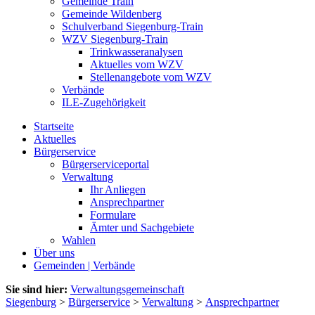
Gemeinde Train
Gemeinde Wildenberg
Schulverband Siegenburg-Train
WZV Siegenburg-Train
Trinkwasseranalysen
Aktuelles vom WZV
Stellenangebote vom WZV
Verbände
ILE-Zugehörigkeit
Startseite
Aktuelles
Bürgerservice
Bürgerserviceportal
Verwaltung
Ihr Anliegen
Ansprechpartner
Formulare
Ämter und Sachgebiete
Wahlen
Über uns
Gemeinden | Verbände
Sie sind hier:
Verwaltungsgemeinschaft
Siegenburg
>
Bürgerservice
>
Verwaltung
>
Ansprechpartner