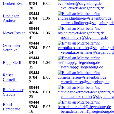
Leukert Eva
9784-
E.05
20
eva.leukert@siegenburg.de
09444
Lindinger
9784-
1.06
Andreas
40
andreas.lindinger@siegenburg.d
09444
Meyer Rosina
9784-
1.06
41
rosina.meyer@siegenburg.de
09444
Ostermeier
9784-
E.07
Veronika
54
veronika.ostermeier@siegenburg
09444
Rapp Steffi
9784-
1.04
35
steffi.rapp@siegenburg.de
09444
Reiser
9784-
E.05
Cornelia
21
cornelia.reiser@siegenburg.de
09444
Rockermeier
9784-
E.01
Claudia
25
claudia.rockermeier@siegenburg
09444
Röhrl
9784-
E.05
Bernadette
16
bernadette.roehrl@siegenburg.de