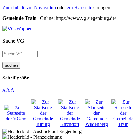
Zum Inhalt
,
zur Navigation
oder
zur Startseite
springen.
Gemeinde Train
| Online: https://www.vg-siegenburg.de/
Suche VG
suchen
Schriftgröße
A
A
A