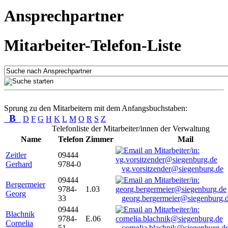
Ansprechpartner
Mitarbeiter-Telefon-Liste
Sprung zu den Mitarbeitern mit dem Anfangsbuchstaben:
B
D
F
G
H
K
L
M
O
R
S
Z
Telefonliste der Mitarbeiter/innen der Verwaltung
Name
Telefon
Zimmer
Mail
Zeitler
09444
Gerhard
9784-0
vg.vorsitzender@siegenburg.de
09444
Bergermeier
9784-
1.03
Georg
33
georg.bergermeier@siegenburg.
09444
Blachnik
9784-
E.06
Cornelia
51
cornelia.blachnik@siegenburg.d