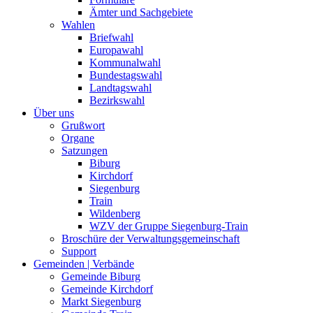
Ämter und Sachgebiete
Wahlen
Briefwahl
Europawahl
Kommunalwahl
Bundestagswahl
Landtagswahl
Bezirkswahl
Über uns
Grußwort
Organe
Satzungen
Biburg
Kirchdorf
Siegenburg
Train
Wildenberg
WZV der Gruppe Siegenburg-Train
Broschüre der Verwaltungsgemeinschaft
Support
Gemeinden | Verbände
Gemeinde Biburg
Gemeinde Kirchdorf
Markt Siegenburg