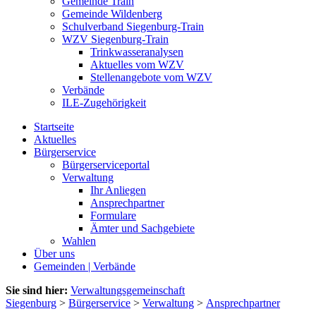
Gemeinde Train
Gemeinde Wildenberg
Schulverband Siegenburg-Train
WZV Siegenburg-Train
Trinkwasseranalysen
Aktuelles vom WZV
Stellenangebote vom WZV
Verbände
ILE-Zugehörigkeit
Startseite
Aktuelles
Bürgerservice
Bürgerserviceportal
Verwaltung
Ihr Anliegen
Ansprechpartner
Formulare
Ämter und Sachgebiete
Wahlen
Über uns
Gemeinden | Verbände
Sie sind hier:
Verwaltungsgemeinschaft
Siegenburg
>
Bürgerservice
>
Verwaltung
>
Ansprechpartner