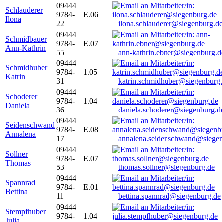
09444
Schlauderer
9784-
E.06
Ilona
22
ilona.schlauderer@siegenburg.d
09444
Schmidbauer
9784-
E.07
Ann-Kathrin
55
ann-kathrin.ebner@siegenburg.d
09444
Schmidhuber
9784-
1.05
Katrin
31
katrin.schmidhuber@siegenburg
09444
Schoderer
9784-
1.04
Daniela
36
daniela.schoderer@siegenburg.d
09444
Seidenschwand
9784-
E.08
Annalena
17
annalena.seidenschwand@siegen
09444
Sollner
9784-
E.07
Thomas
53
thomas.sollner@siegenburg.de
09444
Spannrad
9784-
E.01
Bettina
11
bettina.spannrad@siegenburg.de
09444
Stempfhuber
9784-
1.04
Julia