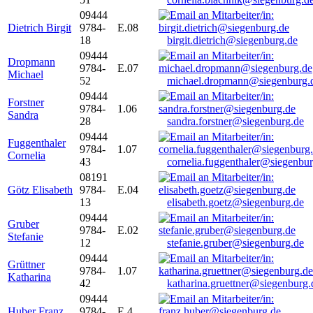
09444
Dietrich Birgit
9784-
E.08
18
birgit.dietrich@siegenburg.de
09444
Dropmann
9784-
E.07
Michael
52
michael.dropmann@siegenburg.
09444
Forstner
9784-
1.06
Sandra
28
sandra.forstner@siegenburg.de
09444
Fuggenthaler
9784-
1.07
Cornelia
43
cornelia.fuggenthaler@siegenbu
08191
Götz Elisabeth
9784-
E.04
13
elisabeth.goetz@siegenburg.de
09444
Gruber
9784-
E.02
Stefanie
12
stefanie.gruber@siegenburg.de
09444
Grüttner
9784-
1.07
Katharina
42
katharina.gruettner@siegenburg.
09444
Huber Franz
9784-
E 4