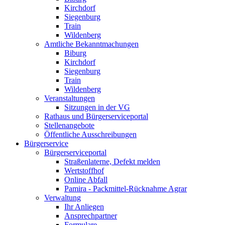
Kirchdorf
Siegenburg
Train
Wildenberg
Amtliche Bekanntmachungen
Biburg
Kirchdorf
Siegenburg
Train
Wildenberg
Veranstaltungen
Sitzungen in der VG
Rathaus und Bürgerserviceportal
Stellenangebote
Öffentliche Ausschreibungen
Bürgerservice
Bürgerserviceportal
Straßenlaterne, Defekt melden
Wertstoffhof
Online Abfall
Pamira - Packmittel-Rücknahme Agrar
Verwaltung
Ihr Anliegen
Ansprechpartner
Formulare