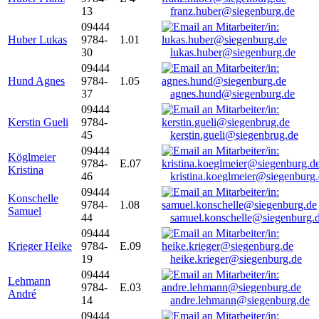
13
franz.huber@siegenburg.de
09444
Huber Lukas
9784-
1.01
30
lukas.huber@siegenburg.de
09444
Hund Agnes
9784-
1.05
37
agnes.hund@siegenburg.de
09444
Kerstin Gueli
9784-
45
kerstin.gueli@siegenbrug.de
09444
Köglmeier
9784-
E.07
Kristina
46
kristina.koeglmeier@siegenburg
09444
Konschelle
9784-
1.08
Samuel
44
samuel.konschelle@siegenburg.
09444
Krieger Heike
9784-
E.09
19
heike.krieger@siegenburg.de
09444
Lehmann
9784-
E.03
André
14
andre.lehmann@siegenburg.de
09444