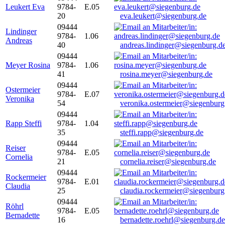
Leukert Eva
9784-
E.05
20
eva.leukert@siegenburg.de
09444
Lindinger
9784-
1.06
Andreas
40
andreas.lindinger@siegenburg.d
09444
Meyer Rosina
9784-
1.06
41
rosina.meyer@siegenburg.de
09444
Ostermeier
9784-
E.07
Veronika
54
veronika.ostermeier@siegenburg
09444
Rapp Steffi
9784-
1.04
35
steffi.rapp@siegenburg.de
09444
Reiser
9784-
E.05
Cornelia
21
cornelia.reiser@siegenburg.de
09444
Rockermeier
9784-
E.01
Claudia
25
claudia.rockermeier@siegenburg
09444
Röhrl
9784-
E.05
Bernadette
16
bernadette.roehrl@siegenburg.de