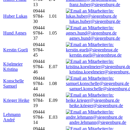
13
franz.huber@siegenburg.de
09444
Huber Lukas
9784-
1.01
30
lukas.huber@siegenburg.de
09444
Hund Agnes
9784-
1.05
37
agnes.hund@siegenburg.de
09444
Kerstin Gueli
9784-
45
kerstin.gueli@siegenbrug.de
09444
Köglmeier
9784-
E.07
Kristina
46
kristina.koeglmeier@siegenburg
09444
Konschelle
9784-
1.08
Samuel
44
samuel.konschelle@siegenburg.
09444
Krieger Heike
9784-
E.09
19
heike.krieger@siegenburg.de
09444
Lehmann
9784-
E.03
André
14
andre.lehmann@siegenburg.de
09444