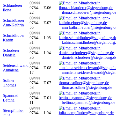
09444
Schlauderer
9784-
E.06
Ilona
22
ilona.schlauderer@siegenburg.d
09444
Schmidbauer
9784-
E.07
Ann-Kathrin
55
ann-kathrin.ebner@siegenburg.d
09444
Schmidhuber
9784-
1.05
Katrin
31
katrin.schmidhuber@siegenburg
09444
Schoderer
9784-
1.04
Daniela
36
daniela.schoderer@siegenburg.d
09444
Seidenschwand
9784-
E.08
Annalena
17
annalena.seidenschwand@siegen
09444
Sollner
9784-
E.07
Thomas
53
thomas.sollner@siegenburg.de
09444
Spannrad
9784-
E.01
Bettina
11
bettina.spannrad@siegenburg.de
09444
Stempfhuber
9784-
1.04
Julia