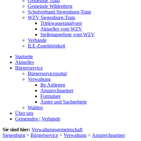
Gemeinde Train
Gemeinde Wildenberg
Schulverband Siegenburg-Train
WZV Siegenburg-Train
Trinkwasseranalysen
Aktuelles vom WZV
Stellenangebote vom WZV
Verbände
ILE-Zugehörigkeit
Startseite
Aktuelles
Bürgerservice
Bürgerserviceportal
Verwaltung
Ihr Anliegen
Ansprechpartner
Formulare
Ämter und Sachgebiete
Wahlen
Über uns
Gemeinden | Verbände
Sie sind hier:
Verwaltungsgemeinschaft
Siegenburg
>
Bürgerservice
>
Verwaltung
>
Ansprechpartner