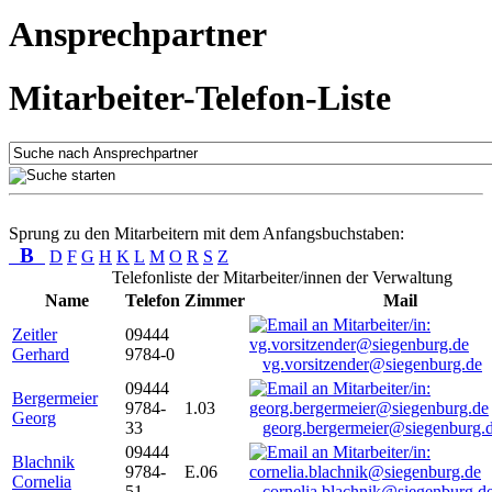
Ansprechpartner
Mitarbeiter-Telefon-Liste
Sprung zu den Mitarbeitern mit dem Anfangsbuchstaben:
B
D
F
G
H
K
L
M
O
R
S
Z
Telefonliste der Mitarbeiter/innen der Verwaltung
Name
Telefon
Zimmer
Mail
Zeitler
09444
Gerhard
9784-0
vg.vorsitzender@siegenburg.de
09444
Bergermeier
9784-
1.03
Georg
33
georg.bergermeier@siegenburg.
09444
Blachnik
9784-
E.06
Cornelia
51
cornelia.blachnik@siegenburg.d