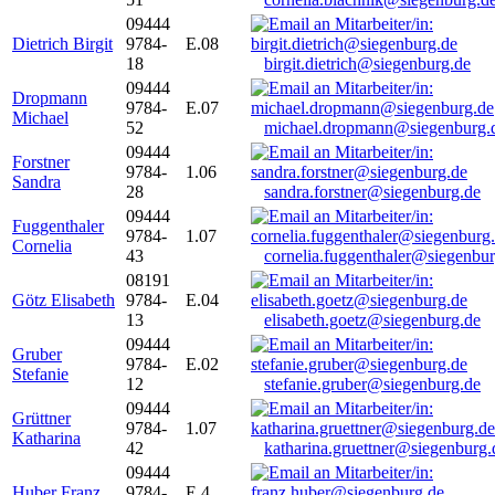
09444
Dietrich Birgit
9784-
E.08
18
birgit.dietrich@siegenburg.de
09444
Dropmann
9784-
E.07
Michael
52
michael.dropmann@siegenburg.
09444
Forstner
9784-
1.06
Sandra
28
sandra.forstner@siegenburg.de
09444
Fuggenthaler
9784-
1.07
Cornelia
43
cornelia.fuggenthaler@siegenbu
08191
Götz Elisabeth
9784-
E.04
13
elisabeth.goetz@siegenburg.de
09444
Gruber
9784-
E.02
Stefanie
12
stefanie.gruber@siegenburg.de
09444
Grüttner
9784-
1.07
Katharina
42
katharina.gruettner@siegenburg.
09444
Huber Franz
9784-
E 4