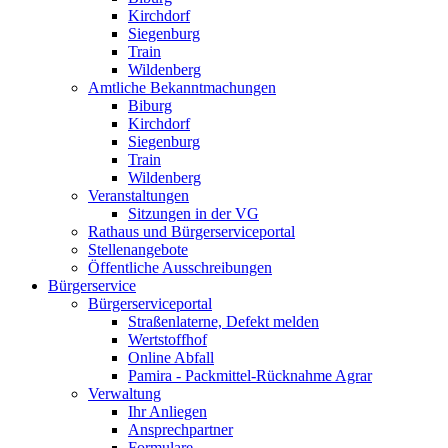
Kirchdorf
Siegenburg
Train
Wildenberg
Amtliche Bekanntmachungen
Biburg
Kirchdorf
Siegenburg
Train
Wildenberg
Veranstaltungen
Sitzungen in der VG
Rathaus und Bürgerserviceportal
Stellenangebote
Öffentliche Ausschreibungen
Bürgerservice
Bürgerserviceportal
Straßenlaterne, Defekt melden
Wertstoffhof
Online Abfall
Pamira - Packmittel-Rücknahme Agrar
Verwaltung
Ihr Anliegen
Ansprechpartner
Formulare