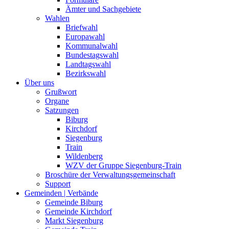
Ämter und Sachgebiete
Wahlen
Briefwahl
Europawahl
Kommunalwahl
Bundestagswahl
Landtagswahl
Bezirkswahl
Über uns
Grußwort
Organe
Satzungen
Biburg
Kirchdorf
Siegenburg
Train
Wildenberg
WZV der Gruppe Siegenburg-Train
Broschüre der Verwaltungsgemeinschaft
Support
Gemeinden | Verbände
Gemeinde Biburg
Gemeinde Kirchdorf
Markt Siegenburg