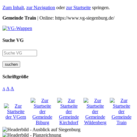
Zum Inhalt
,
zur Navigation
oder
zur Startseite
springen.
Gemeinde Train
| Online: https://www.vg-siegenburg.de/
Suche VG
suchen
Schriftgröße
A
A
A