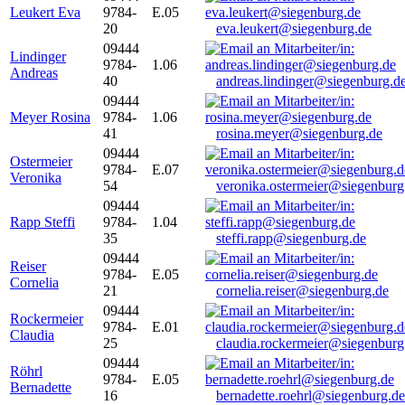
Leukert Eva
9784-
E.05
20
eva.leukert@siegenburg.de
09444
Lindinger
9784-
1.06
Andreas
40
andreas.lindinger@siegenburg.d
09444
Meyer Rosina
9784-
1.06
41
rosina.meyer@siegenburg.de
09444
Ostermeier
9784-
E.07
Veronika
54
veronika.ostermeier@siegenburg
09444
Rapp Steffi
9784-
1.04
35
steffi.rapp@siegenburg.de
09444
Reiser
9784-
E.05
Cornelia
21
cornelia.reiser@siegenburg.de
09444
Rockermeier
9784-
E.01
Claudia
25
claudia.rockermeier@siegenburg
09444
Röhrl
9784-
E.05
Bernadette
16
bernadette.roehrl@siegenburg.de