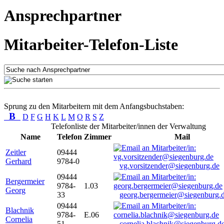
Ansprechpartner
Mitarbeiter-Telefon-Liste
Sprung zu den Mitarbeitern mit dem Anfangsbuchstaben:
B
D
F
G
H
K
L
M
O
R
S
Z
Telefonliste der Mitarbeiter/innen der Verwaltung
Name
Telefon
Zimmer
Mail
Zeitler
09444
Gerhard
9784-0
vg.vorsitzender@siegenburg.de
09444
Bergermeier
9784-
1.03
Georg
33
georg.bergermeier@siegenburg.
09444
Blachnik
9784-
E.06
Cornelia
51
cornelia.blachnik@siegenburg.d