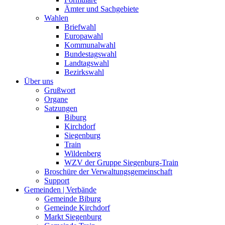
Ämter und Sachgebiete
Wahlen
Briefwahl
Europawahl
Kommunalwahl
Bundestagswahl
Landtagswahl
Bezirkswahl
Über uns
Grußwort
Organe
Satzungen
Biburg
Kirchdorf
Siegenburg
Train
Wildenberg
WZV der Gruppe Siegenburg-Train
Broschüre der Verwaltungsgemeinschaft
Support
Gemeinden | Verbände
Gemeinde Biburg
Gemeinde Kirchdorf
Markt Siegenburg