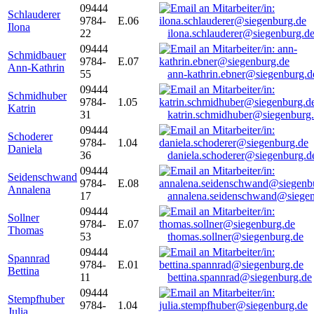
09444
Schlauderer
9784-
E.06
Ilona
22
ilona.schlauderer@siegenburg.d
09444
Schmidbauer
9784-
E.07
Ann-Kathrin
55
ann-kathrin.ebner@siegenburg.d
09444
Schmidhuber
9784-
1.05
Katrin
31
katrin.schmidhuber@siegenburg
09444
Schoderer
9784-
1.04
Daniela
36
daniela.schoderer@siegenburg.d
09444
Seidenschwand
9784-
E.08
Annalena
17
annalena.seidenschwand@siegen
09444
Sollner
9784-
E.07
Thomas
53
thomas.sollner@siegenburg.de
09444
Spannrad
9784-
E.01
Bettina
11
bettina.spannrad@siegenburg.de
09444
Stempfhuber
9784-
1.04
Julia