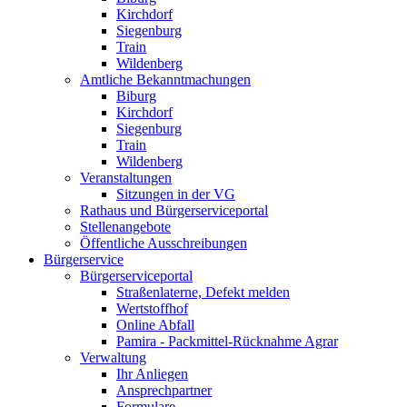
Kirchdorf
Siegenburg
Train
Wildenberg
Amtliche Bekanntmachungen
Biburg
Kirchdorf
Siegenburg
Train
Wildenberg
Veranstaltungen
Sitzungen in der VG
Rathaus und Bürgerserviceportal
Stellenangebote
Öffentliche Ausschreibungen
Bürgerservice
Bürgerserviceportal
Straßenlaterne, Defekt melden
Wertstoffhof
Online Abfall
Pamira - Packmittel-Rücknahme Agrar
Verwaltung
Ihr Anliegen
Ansprechpartner
Formulare