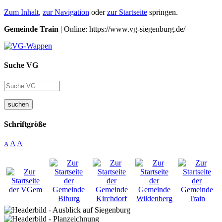
Zum Inhalt
,
zur Navigation
oder
zur Startseite
springen.
Gemeinde Train
| Online: https://www.vg-siegenburg.de/
Suche VG
suchen
Schriftgröße
A
A
A