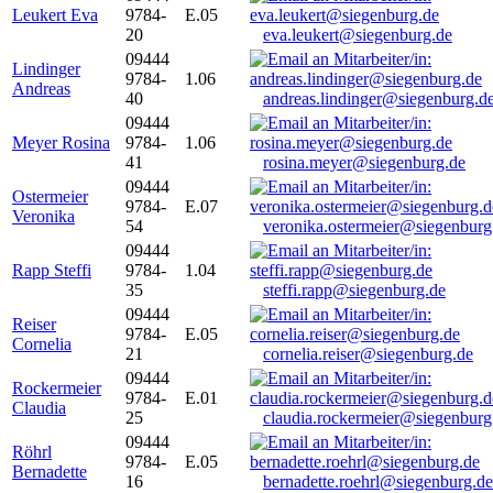
Leukert Eva
9784-
E.05
20
eva.leukert@siegenburg.de
09444
Lindinger
9784-
1.06
Andreas
40
andreas.lindinger@siegenburg.d
09444
Meyer Rosina
9784-
1.06
41
rosina.meyer@siegenburg.de
09444
Ostermeier
9784-
E.07
Veronika
54
veronika.ostermeier@siegenburg
09444
Rapp Steffi
9784-
1.04
35
steffi.rapp@siegenburg.de
09444
Reiser
9784-
E.05
Cornelia
21
cornelia.reiser@siegenburg.de
09444
Rockermeier
9784-
E.01
Claudia
25
claudia.rockermeier@siegenburg
09444
Röhrl
9784-
E.05
Bernadette
16
bernadette.roehrl@siegenburg.de