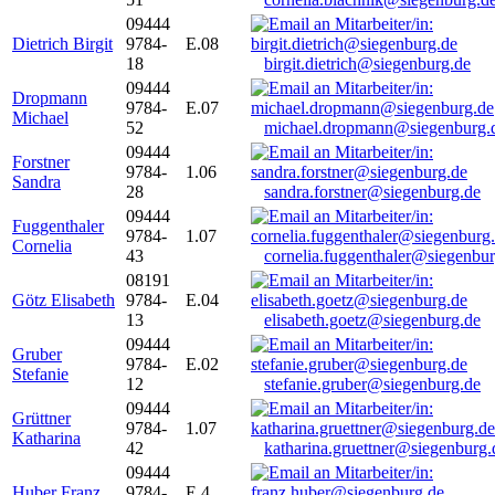
09444
Dietrich Birgit
9784-
E.08
18
birgit.dietrich@siegenburg.de
09444
Dropmann
9784-
E.07
Michael
52
michael.dropmann@siegenburg.
09444
Forstner
9784-
1.06
Sandra
28
sandra.forstner@siegenburg.de
09444
Fuggenthaler
9784-
1.07
Cornelia
43
cornelia.fuggenthaler@siegenbu
08191
Götz Elisabeth
9784-
E.04
13
elisabeth.goetz@siegenburg.de
09444
Gruber
9784-
E.02
Stefanie
12
stefanie.gruber@siegenburg.de
09444
Grüttner
9784-
1.07
Katharina
42
katharina.gruettner@siegenburg.
09444
Huber Franz
9784-
E 4