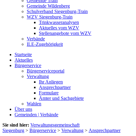
Gemeinde Train
Gemeinde Wildenberg
Schulverband Siegenburg-Train
WZV Siegenburg-Train
Trinkwasseranalysen
Aktuelles vom WZV
Stellenangebote vom WZV
Verbände
ILE-Zugehörigkeit
Startseite
Aktuelles
Bürgerservice
Bürgerserviceportal
Verwaltung
Ihr Anliegen
Ansprechpartner
Formulare
Ämter und Sachgebiete
Wahlen
Über uns
Gemeinden | Verbände
Sie sind hier:
Verwaltungsgemeinschaft
Siegenburg
>
Bürgerservice
>
Verwaltung
>
Ansprechpartner