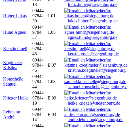
13
franz.huber@siegenburg.de
09444
Huber Lukas
9784-
1.01
30
lukas.huber@siegenburg.de
09444
Hund Agnes
9784-
1.05
37
agnes.hund@siegenburg.de
09444
Kerstin Gueli
9784-
45
kerstin.gueli@siegenbrug.de
09444
Köglmeier
9784-
E.07
Kristina
46
kristina.koeglmeier@siegenburg
09444
Konschelle
9784-
1.08
Samuel
44
samuel.konschelle@siegenburg.
09444
Krieger Heike
9784-
E.09
19
heike.krieger@siegenburg.de
09444
Lehmann
9784-
E.03
André
14
andre.lehmann@siegenburg.de
09444