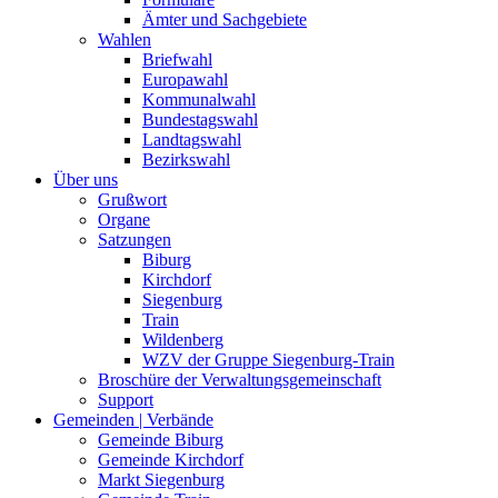
Ämter und Sachgebiete
Wahlen
Briefwahl
Europawahl
Kommunalwahl
Bundestagswahl
Landtagswahl
Bezirkswahl
Über uns
Grußwort
Organe
Satzungen
Biburg
Kirchdorf
Siegenburg
Train
Wildenberg
WZV der Gruppe Siegenburg-Train
Broschüre der Verwaltungsgemeinschaft
Support
Gemeinden | Verbände
Gemeinde Biburg
Gemeinde Kirchdorf
Markt Siegenburg