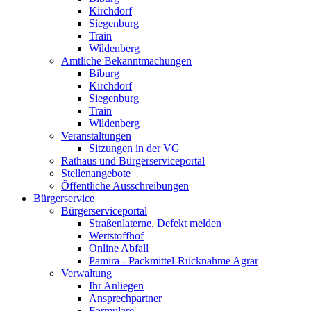
Kirchdorf
Siegenburg
Train
Wildenberg
Amtliche Bekanntmachungen
Biburg
Kirchdorf
Siegenburg
Train
Wildenberg
Veranstaltungen
Sitzungen in der VG
Rathaus und Bürgerserviceportal
Stellenangebote
Öffentliche Ausschreibungen
Bürgerservice
Bürgerserviceportal
Straßenlaterne, Defekt melden
Wertstoffhof
Online Abfall
Pamira - Packmittel-Rücknahme Agrar
Verwaltung
Ihr Anliegen
Ansprechpartner
Formulare