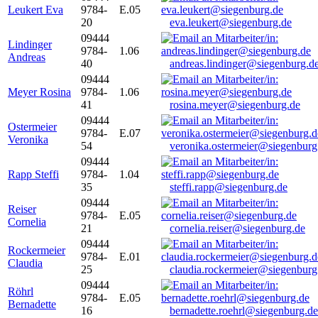
Leukert Eva
9784-
E.05
20
eva.leukert@siegenburg.de
09444
Lindinger
9784-
1.06
Andreas
40
andreas.lindinger@siegenburg.d
09444
Meyer Rosina
9784-
1.06
41
rosina.meyer@siegenburg.de
09444
Ostermeier
9784-
E.07
Veronika
54
veronika.ostermeier@siegenburg
09444
Rapp Steffi
9784-
1.04
35
steffi.rapp@siegenburg.de
09444
Reiser
9784-
E.05
Cornelia
21
cornelia.reiser@siegenburg.de
09444
Rockermeier
9784-
E.01
Claudia
25
claudia.rockermeier@siegenburg
09444
Röhrl
9784-
E.05
Bernadette
16
bernadette.roehrl@siegenburg.de