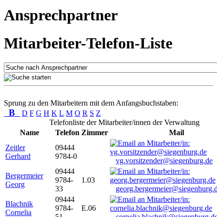
Ansprechpartner
Mitarbeiter-Telefon-Liste
Sprung zu den Mitarbeitern mit dem Anfangsbuchstaben:
B
D
F
G
H
K
L
M
O
R
S
Z
Telefonliste der Mitarbeiter/innen der Verwaltung
Name
Telefon
Zimmer
Mail
Zeitler
09444
Gerhard
9784-0
vg.vorsitzender@siegenburg.de
09444
Bergermeier
9784-
1.03
Georg
33
georg.bergermeier@siegenburg.
09444
Blachnik
9784-
E.06
Cornelia
51
cornelia.blachnik@siegenburg.d