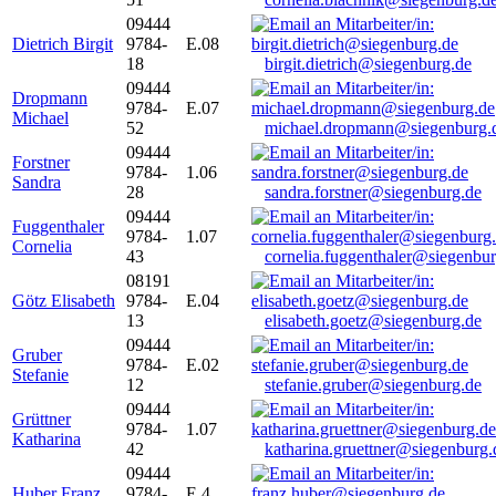
09444
Dietrich Birgit
9784-
E.08
18
birgit.dietrich@siegenburg.de
09444
Dropmann
9784-
E.07
Michael
52
michael.dropmann@siegenburg.
09444
Forstner
9784-
1.06
Sandra
28
sandra.forstner@siegenburg.de
09444
Fuggenthaler
9784-
1.07
Cornelia
43
cornelia.fuggenthaler@siegenbu
08191
Götz Elisabeth
9784-
E.04
13
elisabeth.goetz@siegenburg.de
09444
Gruber
9784-
E.02
Stefanie
12
stefanie.gruber@siegenburg.de
09444
Grüttner
9784-
1.07
Katharina
42
katharina.gruettner@siegenburg.
09444
Huber Franz
9784-
E 4