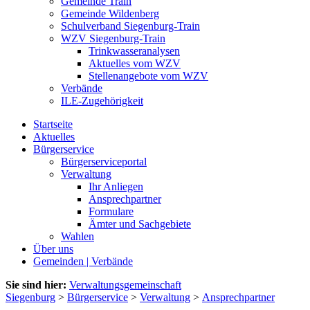
Gemeinde Train
Gemeinde Wildenberg
Schulverband Siegenburg-Train
WZV Siegenburg-Train
Trinkwasseranalysen
Aktuelles vom WZV
Stellenangebote vom WZV
Verbände
ILE-Zugehörigkeit
Startseite
Aktuelles
Bürgerservice
Bürgerserviceportal
Verwaltung
Ihr Anliegen
Ansprechpartner
Formulare
Ämter und Sachgebiete
Wahlen
Über uns
Gemeinden | Verbände
Sie sind hier:
Verwaltungsgemeinschaft
Siegenburg
>
Bürgerservice
>
Verwaltung
>
Ansprechpartner