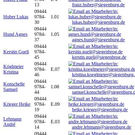
13
franz.huber@siegenburg.de
09444
Huber Lukas
9784-
1.01
30
lukas.huber@siegenburg.de
09444
Hund Agnes
9784-
1.05
37
agnes.hund@siegenburg.de
09444
Kerstin Gueli
9784-
45
kerstin.gueli@siegenbrug.de
09444
Köglmeier
9784-
E.07
Kristina
46
kristina.koeglmeier@siegenburg
09444
Konschelle
9784-
1.08
Samuel
44
samuel.konschelle@siegenburg.
09444
Krieger Heike
9784-
E.09
19
heike.krieger@siegenburg.de
09444
Lehmann
9784-
E.03
André
14
andre.lehmann@siegenburg.de
09444