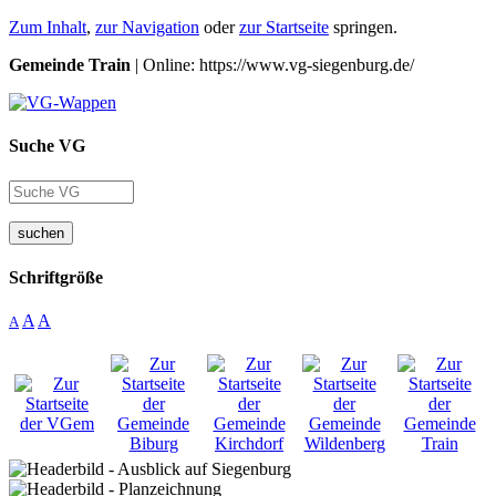
Zum Inhalt
,
zur Navigation
oder
zur Startseite
springen.
Gemeinde Train
| Online: https://www.vg-siegenburg.de/
Suche VG
suchen
Schriftgröße
A
A
A