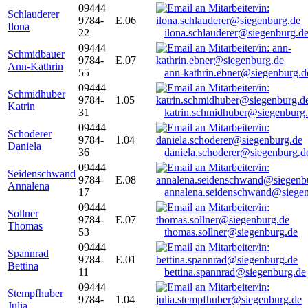
09444
Schlauderer
9784-
E.06
Ilona
22
ilona.schlauderer@siegenburg.d
09444
Schmidbauer
9784-
E.07
Ann-Kathrin
55
ann-kathrin.ebner@siegenburg.d
09444
Schmidhuber
9784-
1.05
Katrin
31
katrin.schmidhuber@siegenburg
09444
Schoderer
9784-
1.04
Daniela
36
daniela.schoderer@siegenburg.d
09444
Seidenschwand
9784-
E.08
Annalena
17
annalena.seidenschwand@siegen
09444
Sollner
9784-
E.07
Thomas
53
thomas.sollner@siegenburg.de
09444
Spannrad
9784-
E.01
Bettina
11
bettina.spannrad@siegenburg.de
09444
Stempfhuber
9784-
1.04
Julia