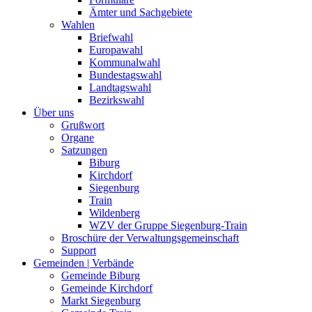
Ämter und Sachgebiete
Wahlen
Briefwahl
Europawahl
Kommunalwahl
Bundestagswahl
Landtagswahl
Bezirkswahl
Über uns
Grußwort
Organe
Satzungen
Biburg
Kirchdorf
Siegenburg
Train
Wildenberg
WZV der Gruppe Siegenburg-Train
Broschüre der Verwaltungsgemeinschaft
Support
Gemeinden | Verbände
Gemeinde Biburg
Gemeinde Kirchdorf
Markt Siegenburg