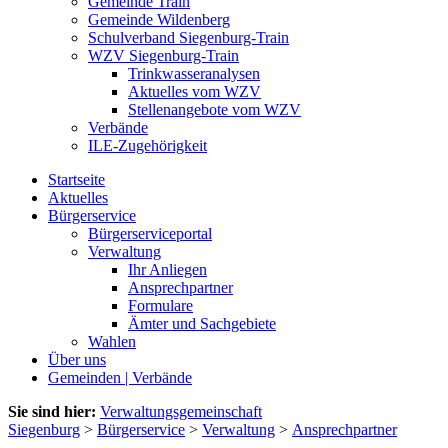
Gemeinde Train
Gemeinde Wildenberg
Schulverband Siegenburg-Train
WZV Siegenburg-Train
Trinkwasseranalysen
Aktuelles vom WZV
Stellenangebote vom WZV
Verbände
ILE-Zugehörigkeit
Startseite
Aktuelles
Bürgerservice
Bürgerserviceportal
Verwaltung
Ihr Anliegen
Ansprechpartner
Formulare
Ämter und Sachgebiete
Wahlen
Über uns
Gemeinden | Verbände
Sie sind hier:
Verwaltungsgemeinschaft
Siegenburg
>
Bürgerservice
>
Verwaltung
>
Ansprechpartner