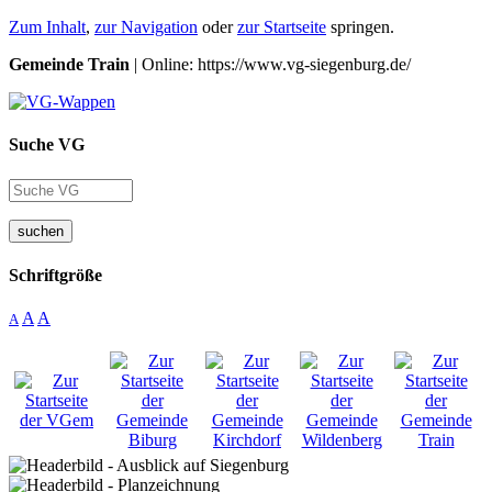
Zum Inhalt
,
zur Navigation
oder
zur Startseite
springen.
Gemeinde Train
| Online: https://www.vg-siegenburg.de/
Suche VG
suchen
Schriftgröße
A
A
A