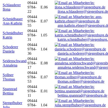
09444
Schlauderer
9784-
E.06
Ilona
22
ilona.schlauderer@siegenburg.d
09444
Schmidbauer
9784-
E.07
Ann-Kathrin
55
ann-kathrin.ebner@siegenburg.d
09444
Schmidhuber
9784-
1.05
Katrin
31
katrin.schmidhuber@siegenburg
09444
Schoderer
9784-
1.04
Daniela
36
daniela.schoderer@siegenburg.d
09444
Seidenschwand
9784-
E.08
Annalena
17
annalena.seidenschwand@siegen
09444
Sollner
9784-
E.07
Thomas
53
thomas.sollner@siegenburg.de
09444
Spannrad
9784-
E.01
Bettina
11
bettina.spannrad@siegenburg.de
09444
Stempfhuber
9784-
1.04
Julia