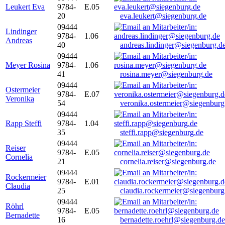
Leukert Eva
9784-
E.05
20
eva.leukert@siegenburg.de
09444
Lindinger
9784-
1.06
Andreas
40
andreas.lindinger@siegenburg.d
09444
Meyer Rosina
9784-
1.06
41
rosina.meyer@siegenburg.de
09444
Ostermeier
9784-
E.07
Veronika
54
veronika.ostermeier@siegenburg
09444
Rapp Steffi
9784-
1.04
35
steffi.rapp@siegenburg.de
09444
Reiser
9784-
E.05
Cornelia
21
cornelia.reiser@siegenburg.de
09444
Rockermeier
9784-
E.01
Claudia
25
claudia.rockermeier@siegenburg
09444
Röhrl
9784-
E.05
Bernadette
16
bernadette.roehrl@siegenburg.de