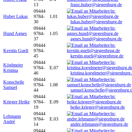
13
franz.huber@siegenburg.de
09444
Huber Lukas
9784-
1.01
30
lukas.huber@siegenburg.de
09444
Hund Agnes
9784-
1.05
37
agnes.hund@siegenburg.de
09444
Kerstin Gueli
9784-
45
kerstin.gueli@siegenbrug.de
09444
Köglmeier
9784-
E.07
Kristina
46
kristina.koeglmeier@siegenburg
09444
Konschelle
9784-
1.08
Samuel
44
samuel.konschelle@siegenburg.
09444
Krieger Heike
9784-
E.09
19
heike.krieger@siegenburg.de
09444
Lehmann
9784-
E.03
André
14
andre.lehmann@siegenburg.de
09444