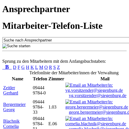
Ansprechpartner
Mitarbeiter-Telefon-Liste
Sprung zu den Mitarbeitern mit dem Anfangsbuchstaben:
B
D
F
G
H
K
L
M
O
R
S
Z
Telefonliste der Mitarbeiter/innen der Verwaltung
Name
Telefon
Zimmer
Mail
Zeitler
09444
Gerhard
9784-0
vg.vorsitzender@siegenburg.de
09444
Bergermeier
9784-
1.03
Georg
33
georg.bergermeier@siegenburg.
09444
Blachnik
9784-
E.06
Cornelia
51
cornelia.blachnik@siegenburg.d