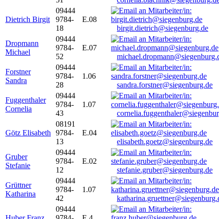
09444
Dietrich Birgit
9784-
E.08
18
birgit.dietrich@siegenburg.de
09444
Dropmann
9784-
E.07
Michael
52
michael.dropmann@siegenburg.
09444
Forstner
9784-
1.06
Sandra
28
sandra.forstner@siegenburg.de
09444
Fuggenthaler
9784-
1.07
Cornelia
43
cornelia.fuggenthaler@siegenbu
08191
Götz Elisabeth
9784-
E.04
13
elisabeth.goetz@siegenburg.de
09444
Gruber
9784-
E.02
Stefanie
12
stefanie.gruber@siegenburg.de
09444
Grüttner
9784-
1.07
Katharina
42
katharina.gruettner@siegenburg.
09444
Huber Franz
9784-
E 4