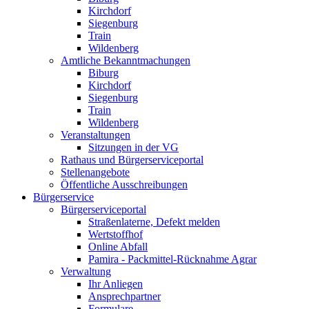
Kirchdorf
Siegenburg
Train
Wildenberg
Amtliche Bekanntmachungen
Biburg
Kirchdorf
Siegenburg
Train
Wildenberg
Veranstaltungen
Sitzungen in der VG
Rathaus und Bürgerserviceportal
Stellenangebote
Öffentliche Ausschreibungen
Bürgerservice
Bürgerserviceportal
Straßenlaterne, Defekt melden
Wertstoffhof
Online Abfall
Pamira - Packmittel-Rücknahme Agrar
Verwaltung
Ihr Anliegen
Ansprechpartner
Formulare