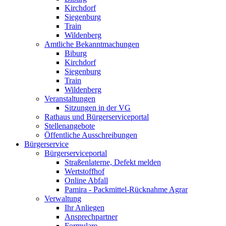
Kirchdorf
Siegenburg
Train
Wildenberg
Amtliche Bekanntmachungen
Biburg
Kirchdorf
Siegenburg
Train
Wildenberg
Veranstaltungen
Sitzungen in der VG
Rathaus und Bürgerserviceportal
Stellenangebote
Öffentliche Ausschreibungen
Bürgerservice
Bürgerserviceportal
Straßenlaterne, Defekt melden
Wertstoffhof
Online Abfall
Pamira - Packmittel-Rücknahme Agrar
Verwaltung
Ihr Anliegen
Ansprechpartner
Formulare