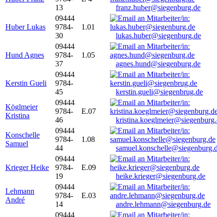
13
franz.huber@siegenburg.de
09444
Huber Lukas
9784-
1.01
30
lukas.huber@siegenburg.de
09444
Hund Agnes
9784-
1.05
37
agnes.hund@siegenburg.de
09444
Kerstin Gueli
9784-
45
kerstin.gueli@siegenbrug.de
09444
Köglmeier
9784-
E.07
Kristina
46
kristina.koeglmeier@siegenburg
09444
Konschelle
9784-
1.08
Samuel
44
samuel.konschelle@siegenburg.
09444
Krieger Heike
9784-
E.09
19
heike.krieger@siegenburg.de
09444
Lehmann
9784-
E.03
André
14
andre.lehmann@siegenburg.de
09444