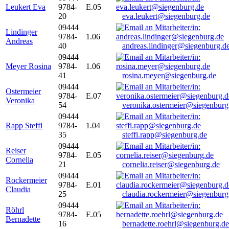
Leukert Eva
9784-
E.05
20
eva.leukert@siegenburg.de
09444
Lindinger
9784-
1.06
Andreas
40
andreas.lindinger@siegenburg.d
09444
Meyer Rosina
9784-
1.06
41
rosina.meyer@siegenburg.de
09444
Ostermeier
9784-
E.07
Veronika
54
veronika.ostermeier@siegenburg
09444
Rapp Steffi
9784-
1.04
35
steffi.rapp@siegenburg.de
09444
Reiser
9784-
E.05
Cornelia
21
cornelia.reiser@siegenburg.de
09444
Rockermeier
9784-
E.01
Claudia
25
claudia.rockermeier@siegenburg
09444
Röhrl
9784-
E.05
Bernadette
16
bernadette.roehrl@siegenburg.de