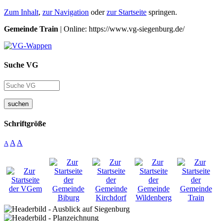
Zum Inhalt
,
zur Navigation
oder
zur Startseite
springen.
Gemeinde Train
| Online: https://www.vg-siegenburg.de/
Suche VG
suchen
Schriftgröße
A
A
A