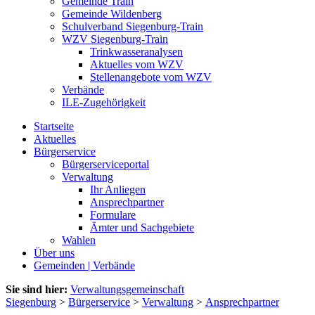
Gemeinde Train
Gemeinde Wildenberg
Schulverband Siegenburg-Train
WZV Siegenburg-Train
Trinkwasseranalysen
Aktuelles vom WZV
Stellenangebote vom WZV
Verbände
ILE-Zugehörigkeit
Startseite
Aktuelles
Bürgerservice
Bürgerserviceportal
Verwaltung
Ihr Anliegen
Ansprechpartner
Formulare
Ämter und Sachgebiete
Wahlen
Über uns
Gemeinden | Verbände
Sie sind hier:
Verwaltungsgemeinschaft
Siegenburg
>
Bürgerservice
>
Verwaltung
>
Ansprechpartner