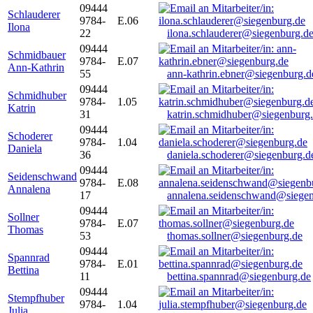
09444
Schlauderer
9784-
E.06
Ilona
22
ilona.schlauderer@siegenburg.d
09444
Schmidbauer
9784-
E.07
Ann-Kathrin
55
ann-kathrin.ebner@siegenburg.d
09444
Schmidhuber
9784-
1.05
Katrin
31
katrin.schmidhuber@siegenburg
09444
Schoderer
9784-
1.04
Daniela
36
daniela.schoderer@siegenburg.d
09444
Seidenschwand
9784-
E.08
Annalena
17
annalena.seidenschwand@siegen
09444
Sollner
9784-
E.07
Thomas
53
thomas.sollner@siegenburg.de
09444
Spannrad
9784-
E.01
Bettina
11
bettina.spannrad@siegenburg.de
09444
Stempfhuber
9784-
1.04
Julia