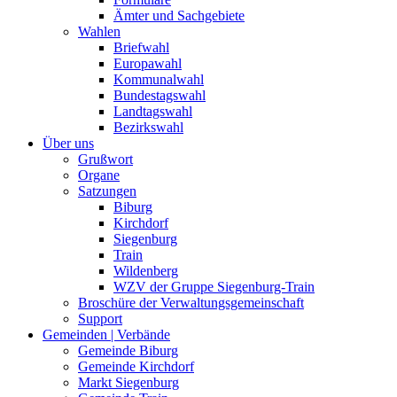
Ämter und Sachgebiete
Wahlen
Briefwahl
Europawahl
Kommunalwahl
Bundestagswahl
Landtagswahl
Bezirkswahl
Über uns
Grußwort
Organe
Satzungen
Biburg
Kirchdorf
Siegenburg
Train
Wildenberg
WZV der Gruppe Siegenburg-Train
Broschüre der Verwaltungsgemeinschaft
Support
Gemeinden | Verbände
Gemeinde Biburg
Gemeinde Kirchdorf
Markt Siegenburg