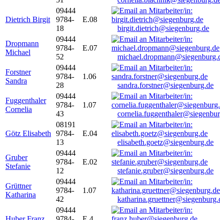
09444
Dietrich Birgit
9784-
E.08
18
birgit.dietrich@siegenburg.de
09444
Dropmann
9784-
E.07
Michael
52
michael.dropmann@siegenburg.
09444
Forstner
9784-
1.06
Sandra
28
sandra.forstner@siegenburg.de
09444
Fuggenthaler
9784-
1.07
Cornelia
43
cornelia.fuggenthaler@siegenbu
08191
Götz Elisabeth
9784-
E.04
13
elisabeth.goetz@siegenburg.de
09444
Gruber
9784-
E.02
Stefanie
12
stefanie.gruber@siegenburg.de
09444
Grüttner
9784-
1.07
Katharina
42
katharina.gruettner@siegenburg.
09444
Huber Franz
9784-
E 4