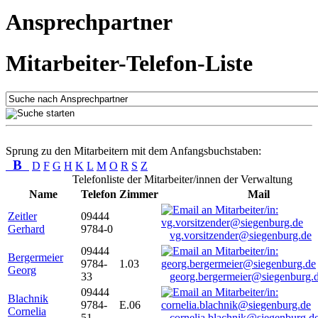
Ansprechpartner
Mitarbeiter-Telefon-Liste
Sprung zu den Mitarbeitern mit dem Anfangsbuchstaben:
B
D
F
G
H
K
L
M
O
R
S
Z
Telefonliste der Mitarbeiter/innen der Verwaltung
Name
Telefon
Zimmer
Mail
Zeitler
09444
Gerhard
9784-0
vg.vorsitzender@siegenburg.de
09444
Bergermeier
9784-
1.03
Georg
33
georg.bergermeier@siegenburg.
09444
Blachnik
9784-
E.06
Cornelia
51
cornelia.blachnik@siegenburg.d