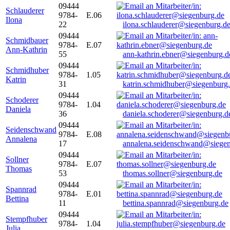
09444
Schlauderer
9784-
E.06
Ilona
22
ilona.schlauderer@siegenburg.d
09444
Schmidbauer
9784-
E.07
Ann-Kathrin
55
ann-kathrin.ebner@siegenburg.d
09444
Schmidhuber
9784-
1.05
Katrin
31
katrin.schmidhuber@siegenburg
09444
Schoderer
9784-
1.04
Daniela
36
daniela.schoderer@siegenburg.d
09444
Seidenschwand
9784-
E.08
Annalena
17
annalena.seidenschwand@siegen
09444
Sollner
9784-
E.07
Thomas
53
thomas.sollner@siegenburg.de
09444
Spannrad
9784-
E.01
Bettina
11
bettina.spannrad@siegenburg.de
09444
Stempfhuber
9784-
1.04
Julia