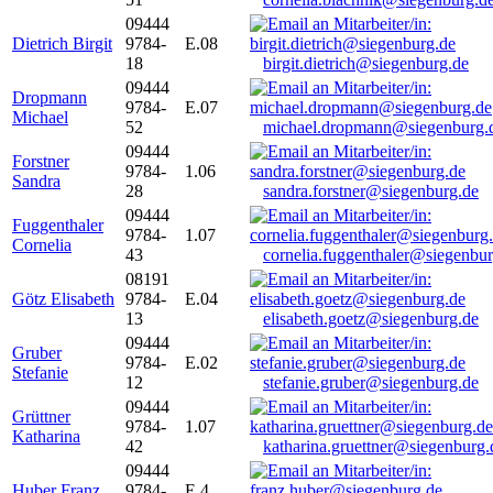
09444
Dietrich Birgit
9784-
E.08
18
birgit.dietrich@siegenburg.de
09444
Dropmann
9784-
E.07
Michael
52
michael.dropmann@siegenburg.
09444
Forstner
9784-
1.06
Sandra
28
sandra.forstner@siegenburg.de
09444
Fuggenthaler
9784-
1.07
Cornelia
43
cornelia.fuggenthaler@siegenbu
08191
Götz Elisabeth
9784-
E.04
13
elisabeth.goetz@siegenburg.de
09444
Gruber
9784-
E.02
Stefanie
12
stefanie.gruber@siegenburg.de
09444
Grüttner
9784-
1.07
Katharina
42
katharina.gruettner@siegenburg.
09444
Huber Franz
9784-
E 4