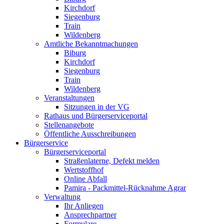
Kirchdorf
Siegenburg
Train
Wildenberg
Amtliche Bekanntmachungen
Biburg
Kirchdorf
Siegenburg
Train
Wildenberg
Veranstaltungen
Sitzungen in der VG
Rathaus und Bürgerserviceportal
Stellenangebote
Öffentliche Ausschreibungen
Bürgerservice
Bürgerserviceportal
Straßenlaterne, Defekt melden
Wertstoffhof
Online Abfall
Pamira - Packmittel-Rücknahme Agrar
Verwaltung
Ihr Anliegen
Ansprechpartner
Formulare