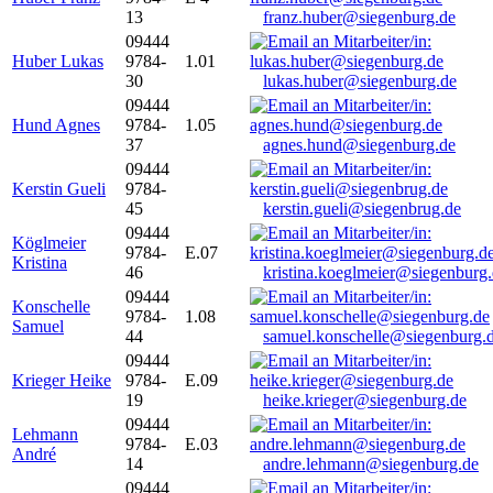
13
franz.huber@siegenburg.de
09444
Huber Lukas
9784-
1.01
30
lukas.huber@siegenburg.de
09444
Hund Agnes
9784-
1.05
37
agnes.hund@siegenburg.de
09444
Kerstin Gueli
9784-
45
kerstin.gueli@siegenbrug.de
09444
Köglmeier
9784-
E.07
Kristina
46
kristina.koeglmeier@siegenburg
09444
Konschelle
9784-
1.08
Samuel
44
samuel.konschelle@siegenburg.
09444
Krieger Heike
9784-
E.09
19
heike.krieger@siegenburg.de
09444
Lehmann
9784-
E.03
André
14
andre.lehmann@siegenburg.de
09444