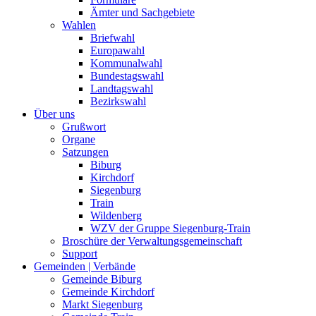
Ämter und Sachgebiete
Wahlen
Briefwahl
Europawahl
Kommunalwahl
Bundestagswahl
Landtagswahl
Bezirkswahl
Über uns
Grußwort
Organe
Satzungen
Biburg
Kirchdorf
Siegenburg
Train
Wildenberg
WZV der Gruppe Siegenburg-Train
Broschüre der Verwaltungsgemeinschaft
Support
Gemeinden | Verbände
Gemeinde Biburg
Gemeinde Kirchdorf
Markt Siegenburg