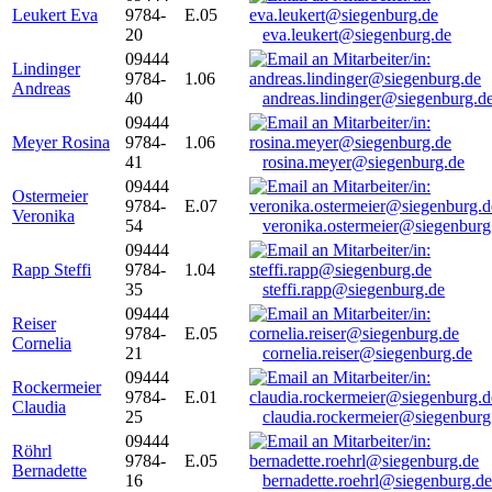
Leukert Eva
9784-
E.05
20
eva.leukert@siegenburg.de
09444
Lindinger
9784-
1.06
Andreas
40
andreas.lindinger@siegenburg.d
09444
Meyer Rosina
9784-
1.06
41
rosina.meyer@siegenburg.de
09444
Ostermeier
9784-
E.07
Veronika
54
veronika.ostermeier@siegenburg
09444
Rapp Steffi
9784-
1.04
35
steffi.rapp@siegenburg.de
09444
Reiser
9784-
E.05
Cornelia
21
cornelia.reiser@siegenburg.de
09444
Rockermeier
9784-
E.01
Claudia
25
claudia.rockermeier@siegenburg
09444
Röhrl
9784-
E.05
Bernadette
16
bernadette.roehrl@siegenburg.de