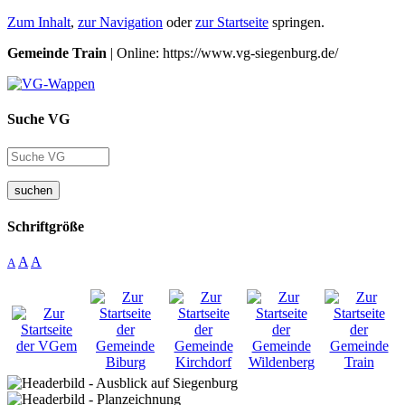
Zum Inhalt
,
zur Navigation
oder
zur Startseite
springen.
Gemeinde Train
| Online: https://www.vg-siegenburg.de/
Suche VG
suchen
Schriftgröße
A
A
A