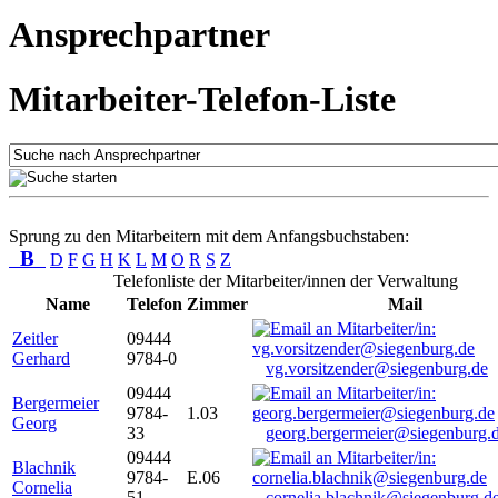
Ansprechpartner
Mitarbeiter-Telefon-Liste
Sprung zu den Mitarbeitern mit dem Anfangsbuchstaben:
B
D
F
G
H
K
L
M
O
R
S
Z
Telefonliste der Mitarbeiter/innen der Verwaltung
Name
Telefon
Zimmer
Mail
Zeitler
09444
Gerhard
9784-0
vg.vorsitzender@siegenburg.de
09444
Bergermeier
9784-
1.03
Georg
33
georg.bergermeier@siegenburg.
09444
Blachnik
9784-
E.06
Cornelia
51
cornelia.blachnik@siegenburg.d