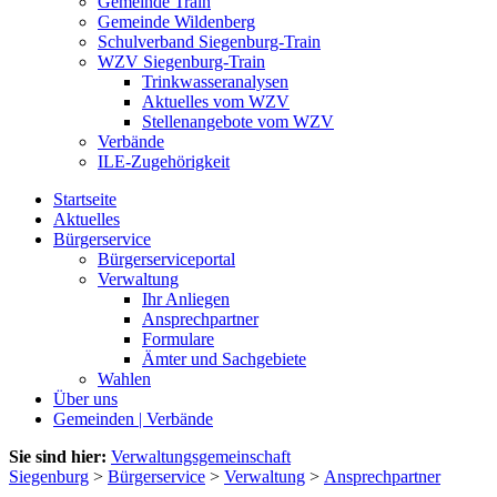
Gemeinde Train
Gemeinde Wildenberg
Schulverband Siegenburg-Train
WZV Siegenburg-Train
Trinkwasseranalysen
Aktuelles vom WZV
Stellenangebote vom WZV
Verbände
ILE-Zugehörigkeit
Startseite
Aktuelles
Bürgerservice
Bürgerserviceportal
Verwaltung
Ihr Anliegen
Ansprechpartner
Formulare
Ämter und Sachgebiete
Wahlen
Über uns
Gemeinden | Verbände
Sie sind hier:
Verwaltungsgemeinschaft
Siegenburg
>
Bürgerservice
>
Verwaltung
>
Ansprechpartner