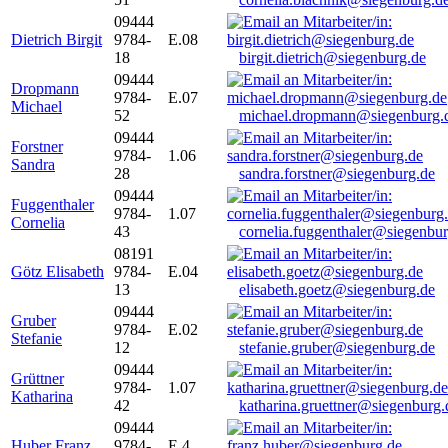
09444
Dietrich Birgit
9784-
E.08
18
birgit.dietrich@siegenburg.de
09444
Dropmann
9784-
E.07
Michael
52
michael.dropmann@siegenburg.
09444
Forstner
9784-
1.06
Sandra
28
sandra.forstner@siegenburg.de
09444
Fuggenthaler
9784-
1.07
Cornelia
43
cornelia.fuggenthaler@siegenbu
08191
Götz Elisabeth
9784-
E.04
13
elisabeth.goetz@siegenburg.de
09444
Gruber
9784-
E.02
Stefanie
12
stefanie.gruber@siegenburg.de
09444
Grüttner
9784-
1.07
Katharina
42
katharina.gruettner@siegenburg.
09444
Huber Franz
9784-
E 4