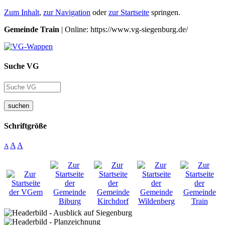
Zum Inhalt
,
zur Navigation
oder
zur Startseite
springen.
Gemeinde Train
| Online: https://www.vg-siegenburg.de/
Suche VG
suchen
Schriftgröße
A
A
A