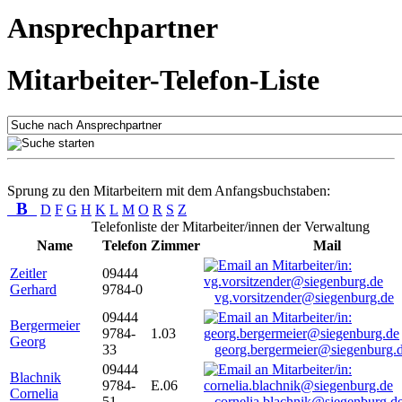
Ansprechpartner
Mitarbeiter-Telefon-Liste
Sprung zu den Mitarbeitern mit dem Anfangsbuchstaben:
B
D
F
G
H
K
L
M
O
R
S
Z
Telefonliste der Mitarbeiter/innen der Verwaltung
Name
Telefon
Zimmer
Mail
Zeitler
09444
Gerhard
9784-0
vg.vorsitzender@siegenburg.de
09444
Bergermeier
9784-
1.03
Georg
33
georg.bergermeier@siegenburg.
09444
Blachnik
9784-
E.06
Cornelia
51
cornelia.blachnik@siegenburg.d