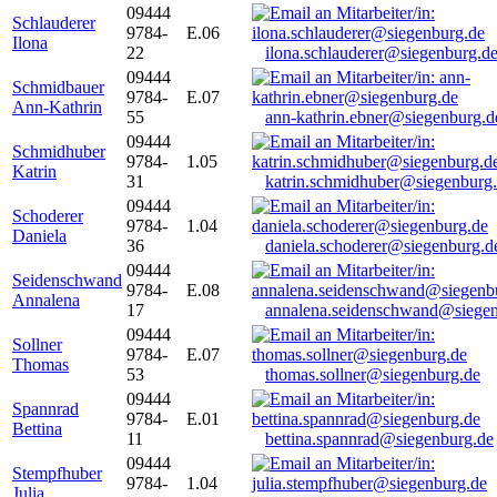
09444
Schlauderer
9784-
E.06
Ilona
22
ilona.schlauderer@siegenburg.d
09444
Schmidbauer
9784-
E.07
Ann-Kathrin
55
ann-kathrin.ebner@siegenburg.d
09444
Schmidhuber
9784-
1.05
Katrin
31
katrin.schmidhuber@siegenburg
09444
Schoderer
9784-
1.04
Daniela
36
daniela.schoderer@siegenburg.d
09444
Seidenschwand
9784-
E.08
Annalena
17
annalena.seidenschwand@siegen
09444
Sollner
9784-
E.07
Thomas
53
thomas.sollner@siegenburg.de
09444
Spannrad
9784-
E.01
Bettina
11
bettina.spannrad@siegenburg.de
09444
Stempfhuber
9784-
1.04
Julia