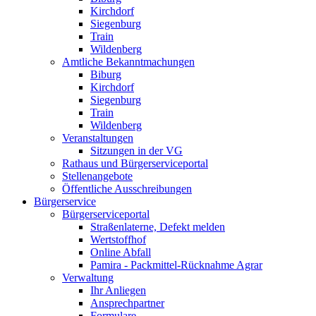
Kirchdorf
Siegenburg
Train
Wildenberg
Amtliche Bekanntmachungen
Biburg
Kirchdorf
Siegenburg
Train
Wildenberg
Veranstaltungen
Sitzungen in der VG
Rathaus und Bürgerserviceportal
Stellenangebote
Öffentliche Ausschreibungen
Bürgerservice
Bürgerserviceportal
Straßenlaterne, Defekt melden
Wertstoffhof
Online Abfall
Pamira - Packmittel-Rücknahme Agrar
Verwaltung
Ihr Anliegen
Ansprechpartner
Formulare