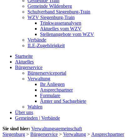
Gemeinde Train
Gemeinde Wildenberg
Schulverband Siegenburg-Train
WZV Siegenburg-Train
Trinkwasseranalysen
Aktuelles vom WZV
Stellenangebote vom WZV
Verbände
ILE-Zugehörigkeit
Startseite
Aktuelles
Bürgerservice
Bürgerserviceportal
Verwaltung
Ihr Anliegen
Ansprechpartner
Formulare
Ämter und Sachgebiete
Wahlen
Über uns
Gemeinden | Verbände
Sie sind hier:
Verwaltungsgemeinschaft
Siegenburg
>
Bürgerservice
>
Verwaltung
>
Ansprechpartner