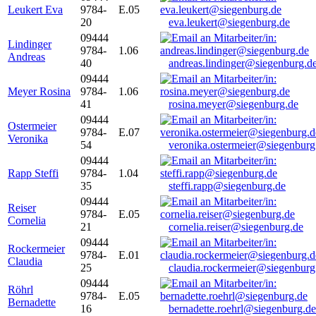
Leukert Eva
9784-
E.05
20
eva.leukert@siegenburg.de
09444
Lindinger
9784-
1.06
Andreas
40
andreas.lindinger@siegenburg.d
09444
Meyer Rosina
9784-
1.06
41
rosina.meyer@siegenburg.de
09444
Ostermeier
9784-
E.07
Veronika
54
veronika.ostermeier@siegenburg
09444
Rapp Steffi
9784-
1.04
35
steffi.rapp@siegenburg.de
09444
Reiser
9784-
E.05
Cornelia
21
cornelia.reiser@siegenburg.de
09444
Rockermeier
9784-
E.01
Claudia
25
claudia.rockermeier@siegenburg
09444
Röhrl
9784-
E.05
Bernadette
16
bernadette.roehrl@siegenburg.de