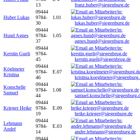
13
franz.huber@siegenburg.de
09444
Huber Lukas
9784-
1.01
30
lukas.huber@siegenburg.de
09444
Hund Agnes
9784-
1.05
37
agnes.hund@siegenburg.de
09444
Kerstin Gueli
9784-
45
kerstin.gueli@siegenbrug.de
09444
Köglmeier
9784-
E.07
Kristina
46
kristina.koeglmeier@siegenburg
09444
Konschelle
9784-
1.08
Samuel
44
samuel.konschelle@siegenburg.
09444
Krieger Heike
9784-
E.09
19
heike.krieger@siegenburg.de
09444
Lehmann
9784-
E.03
André
14
andre.lehmann@siegenburg.de
09444