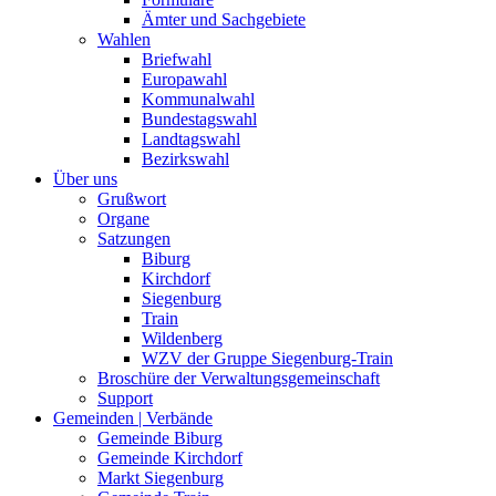
Ämter und Sachgebiete
Wahlen
Briefwahl
Europawahl
Kommunalwahl
Bundestagswahl
Landtagswahl
Bezirkswahl
Über uns
Grußwort
Organe
Satzungen
Biburg
Kirchdorf
Siegenburg
Train
Wildenberg
WZV der Gruppe Siegenburg-Train
Broschüre der Verwaltungsgemeinschaft
Support
Gemeinden | Verbände
Gemeinde Biburg
Gemeinde Kirchdorf
Markt Siegenburg