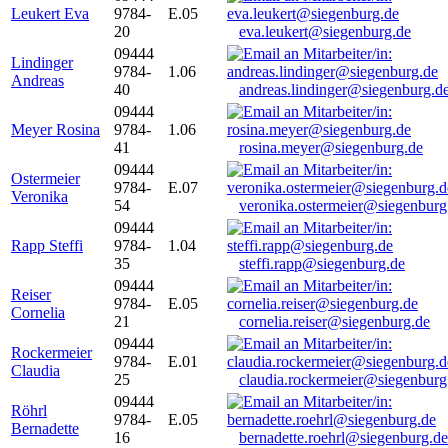
Leukert Eva
9784-
E.05
20
eva.leukert@siegenburg.de
09444
Lindinger
9784-
1.06
Andreas
40
andreas.lindinger@siegenburg.d
09444
Meyer Rosina
9784-
1.06
41
rosina.meyer@siegenburg.de
09444
Ostermeier
9784-
E.07
Veronika
54
veronika.ostermeier@siegenburg
09444
Rapp Steffi
9784-
1.04
35
steffi.rapp@siegenburg.de
09444
Reiser
9784-
E.05
Cornelia
21
cornelia.reiser@siegenburg.de
09444
Rockermeier
9784-
E.01
Claudia
25
claudia.rockermeier@siegenburg
09444
Röhrl
9784-
E.05
Bernadette
16
bernadette.roehrl@siegenburg.de