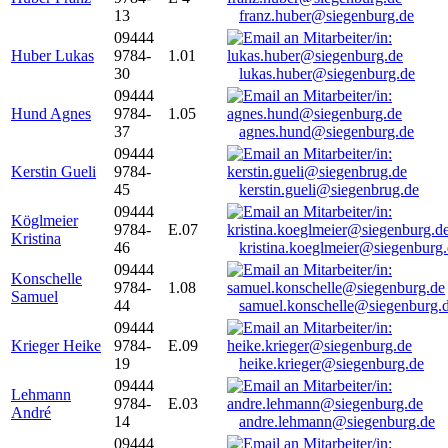
13
franz.huber@siegenburg.de
09444
Huber Lukas
9784-
1.01
30
lukas.huber@siegenburg.de
09444
Hund Agnes
9784-
1.05
37
agnes.hund@siegenburg.de
09444
Kerstin Gueli
9784-
45
kerstin.gueli@siegenbrug.de
09444
Köglmeier
9784-
E.07
Kristina
46
kristina.koeglmeier@siegenburg
09444
Konschelle
9784-
1.08
Samuel
44
samuel.konschelle@siegenburg.
09444
Krieger Heike
9784-
E.09
19
heike.krieger@siegenburg.de
09444
Lehmann
9784-
E.03
André
14
andre.lehmann@siegenburg.de
09444