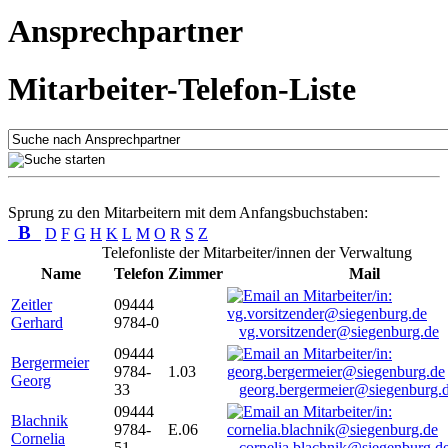
Ansprechpartner
Mitarbeiter-Telefon-Liste
Sprung zu den Mitarbeitern mit dem Anfangsbuchstaben:
B
D
F
G
H
K
L
M
O
R
S
Z
Telefonliste der Mitarbeiter/innen der Verwaltung
Name
Telefon
Zimmer
Mail
Zeitler
09444
Gerhard
9784-0
vg.vorsitzender@siegenburg.de
09444
Bergermeier
9784-
1.03
Georg
33
georg.bergermeier@siegenburg.
09444
Blachnik
9784-
E.06
Cornelia
51
cornelia.blachnik@siegenburg.d