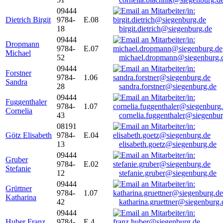
09444
Dietrich Birgit
9784-
E.08
18
birgit.dietrich@siegenburg.de
09444
Dropmann
9784-
E.07
Michael
52
michael.dropmann@siegenburg.
09444
Forstner
9784-
1.06
Sandra
28
sandra.forstner@siegenburg.de
09444
Fuggenthaler
9784-
1.07
Cornelia
43
cornelia.fuggenthaler@siegenbu
08191
Götz Elisabeth
9784-
E.04
13
elisabeth.goetz@siegenburg.de
09444
Gruber
9784-
E.02
Stefanie
12
stefanie.gruber@siegenburg.de
09444
Grüttner
9784-
1.07
Katharina
42
katharina.gruettner@siegenburg.
09444
Huber Franz
9784-
E 4