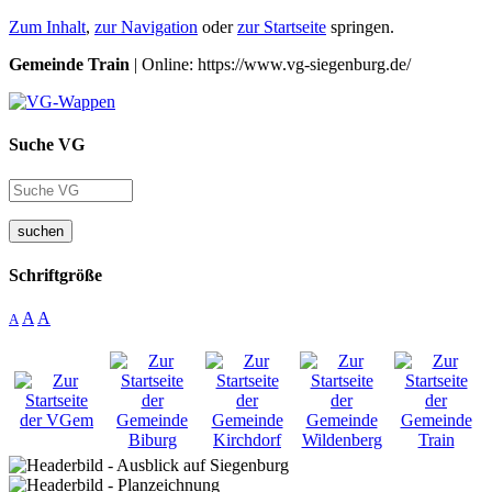
Zum Inhalt
,
zur Navigation
oder
zur Startseite
springen.
Gemeinde Train
| Online: https://www.vg-siegenburg.de/
Suche VG
suchen
Schriftgröße
A
A
A