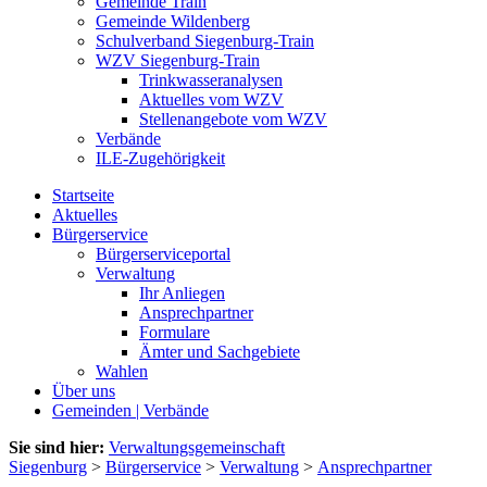
Gemeinde Train
Gemeinde Wildenberg
Schulverband Siegenburg-Train
WZV Siegenburg-Train
Trinkwasseranalysen
Aktuelles vom WZV
Stellenangebote vom WZV
Verbände
ILE-Zugehörigkeit
Startseite
Aktuelles
Bürgerservice
Bürgerserviceportal
Verwaltung
Ihr Anliegen
Ansprechpartner
Formulare
Ämter und Sachgebiete
Wahlen
Über uns
Gemeinden | Verbände
Sie sind hier:
Verwaltungsgemeinschaft
Siegenburg
>
Bürgerservice
>
Verwaltung
>
Ansprechpartner