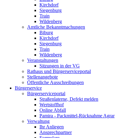
Kirchdorf
Siegenburg
Train
Wildenberg
Amtliche Bekanntmachungen
Biburg
Kirchdorf
Siegenburg
Train
Wildenberg
Veranstaltungen
Sitzungen in der VG
Rathaus und Bürgerserviceportal
Stellenangebote
Öffentliche Ausschreibungen
Bürgerservice
Bürgerserviceportal
Straßenlaterne, Defekt melden
Wertstoffhof
Online Abfall
Pamira - Packmittel-Rücknahme Agrar
Verwaltung
Ihr Anliegen
Ansprechpartner
Formulare