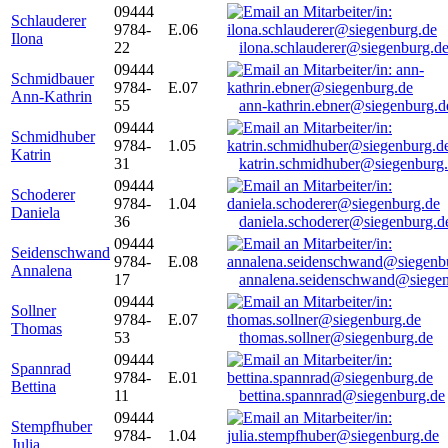
09444
Schlauderer
9784-
E.06
Ilona
22
ilona.schlauderer@siegenburg.d
09444
Schmidbauer
9784-
E.07
Ann-Kathrin
55
ann-kathrin.ebner@siegenburg.d
09444
Schmidhuber
9784-
1.05
Katrin
31
katrin.schmidhuber@siegenburg
09444
Schoderer
9784-
1.04
Daniela
36
daniela.schoderer@siegenburg.d
09444
Seidenschwand
9784-
E.08
Annalena
17
annalena.seidenschwand@siegen
09444
Sollner
9784-
E.07
Thomas
53
thomas.sollner@siegenburg.de
09444
Spannrad
9784-
E.01
Bettina
11
bettina.spannrad@siegenburg.de
09444
Stempfhuber
9784-
1.04
Julia