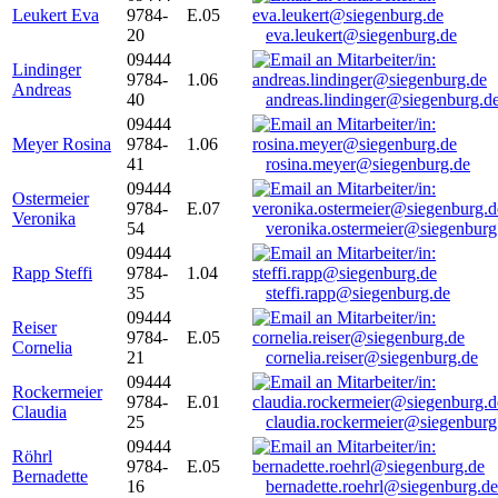
Leukert Eva
9784-
E.05
20
eva.leukert@siegenburg.de
09444
Lindinger
9784-
1.06
Andreas
40
andreas.lindinger@siegenburg.d
09444
Meyer Rosina
9784-
1.06
41
rosina.meyer@siegenburg.de
09444
Ostermeier
9784-
E.07
Veronika
54
veronika.ostermeier@siegenburg
09444
Rapp Steffi
9784-
1.04
35
steffi.rapp@siegenburg.de
09444
Reiser
9784-
E.05
Cornelia
21
cornelia.reiser@siegenburg.de
09444
Rockermeier
9784-
E.01
Claudia
25
claudia.rockermeier@siegenburg
09444
Röhrl
9784-
E.05
Bernadette
16
bernadette.roehrl@siegenburg.de