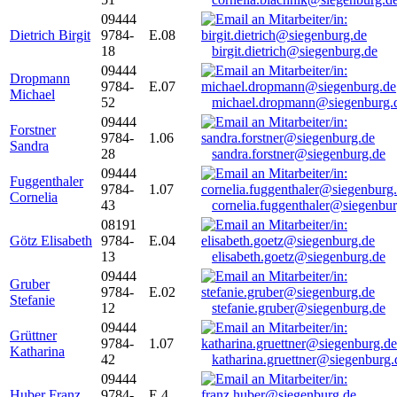
09444
Dietrich Birgit
9784-
E.08
18
birgit.dietrich@siegenburg.de
09444
Dropmann
9784-
E.07
Michael
52
michael.dropmann@siegenburg.
09444
Forstner
9784-
1.06
Sandra
28
sandra.forstner@siegenburg.de
09444
Fuggenthaler
9784-
1.07
Cornelia
43
cornelia.fuggenthaler@siegenbu
08191
Götz Elisabeth
9784-
E.04
13
elisabeth.goetz@siegenburg.de
09444
Gruber
9784-
E.02
Stefanie
12
stefanie.gruber@siegenburg.de
09444
Grüttner
9784-
1.07
Katharina
42
katharina.gruettner@siegenburg.
09444
Huber Franz
9784-
E 4