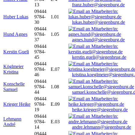
13
franz.huber@siegenburg.de
09444
Huber Lukas
9784-
1.01
30
lukas.huber@siegenburg.de
09444
Hund Agnes
9784-
1.05
37
agnes.hund@siegenburg.de
09444
Kerstin Gueli
9784-
45
kerstin.gueli@siegenbrug.de
09444
Köglmeier
9784-
E.07
Kristina
46
kristina.koeglmeier@siegenburg
09444
Konschelle
9784-
1.08
Samuel
44
samuel.konschelle@siegenburg.
09444
Krieger Heike
9784-
E.09
19
heike.krieger@siegenburg.de
09444
Lehmann
9784-
E.03
André
14
andre.lehmann@siegenburg.de
09444