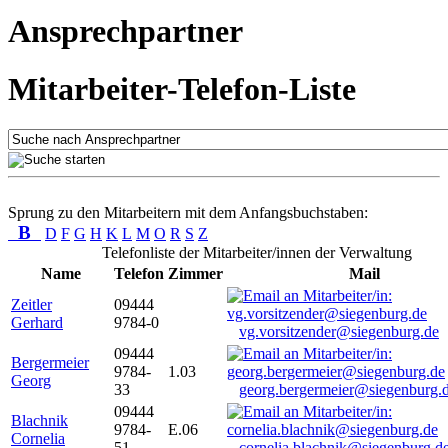
Ansprechpartner
Mitarbeiter-Telefon-Liste
Sprung zu den Mitarbeitern mit dem Anfangsbuchstaben:
B
D
F
G
H
K
L
M
O
R
S
Z
Telefonliste der Mitarbeiter/innen der Verwaltung
Name
Telefon
Zimmer
Mail
Zeitler
09444
Gerhard
9784-0
vg.vorsitzender@siegenburg.de
09444
Bergermeier
9784-
1.03
Georg
33
georg.bergermeier@siegenburg.
09444
Blachnik
9784-
E.06
Cornelia
51
cornelia.blachnik@siegenburg.d