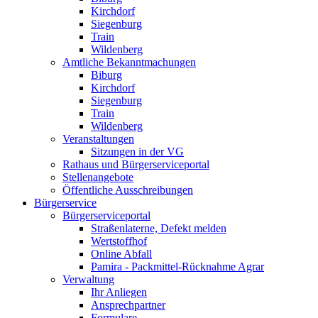
Kirchdorf
Siegenburg
Train
Wildenberg
Amtliche Bekanntmachungen
Biburg
Kirchdorf
Siegenburg
Train
Wildenberg
Veranstaltungen
Sitzungen in der VG
Rathaus und Bürgerserviceportal
Stellenangebote
Öffentliche Ausschreibungen
Bürgerservice
Bürgerserviceportal
Straßenlaterne, Defekt melden
Wertstoffhof
Online Abfall
Pamira - Packmittel-Rücknahme Agrar
Verwaltung
Ihr Anliegen
Ansprechpartner
Formulare