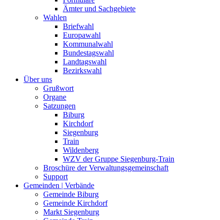
Ämter und Sachgebiete
Wahlen
Briefwahl
Europawahl
Kommunalwahl
Bundestagswahl
Landtagswahl
Bezirkswahl
Über uns
Grußwort
Organe
Satzungen
Biburg
Kirchdorf
Siegenburg
Train
Wildenberg
WZV der Gruppe Siegenburg-Train
Broschüre der Verwaltungsgemeinschaft
Support
Gemeinden | Verbände
Gemeinde Biburg
Gemeinde Kirchdorf
Markt Siegenburg