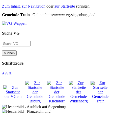
Zum Inhalt
,
zur Navigation
oder
zur Startseite
springen.
Gemeinde Train
| Online: https://www.vg-siegenburg.de/
Suche VG
suchen
Schriftgröße
A
A
A