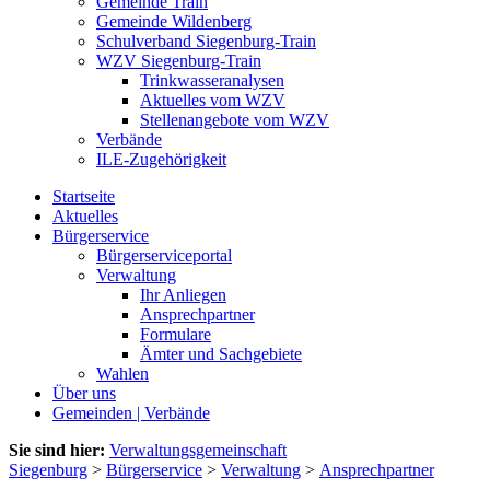
Gemeinde Train
Gemeinde Wildenberg
Schulverband Siegenburg-Train
WZV Siegenburg-Train
Trinkwasseranalysen
Aktuelles vom WZV
Stellenangebote vom WZV
Verbände
ILE-Zugehörigkeit
Startseite
Aktuelles
Bürgerservice
Bürgerserviceportal
Verwaltung
Ihr Anliegen
Ansprechpartner
Formulare
Ämter und Sachgebiete
Wahlen
Über uns
Gemeinden | Verbände
Sie sind hier:
Verwaltungsgemeinschaft
Siegenburg
>
Bürgerservice
>
Verwaltung
>
Ansprechpartner