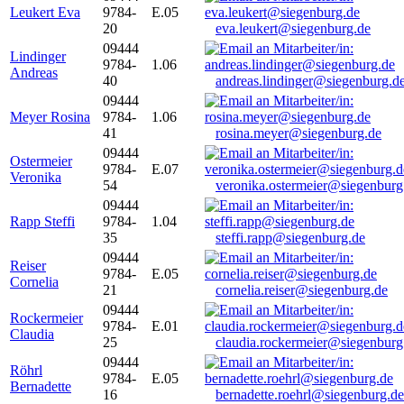
Leukert Eva
9784-
E.05
20
eva.leukert@siegenburg.de
09444
Lindinger
9784-
1.06
Andreas
40
andreas.lindinger@siegenburg.d
09444
Meyer Rosina
9784-
1.06
41
rosina.meyer@siegenburg.de
09444
Ostermeier
9784-
E.07
Veronika
54
veronika.ostermeier@siegenburg
09444
Rapp Steffi
9784-
1.04
35
steffi.rapp@siegenburg.de
09444
Reiser
9784-
E.05
Cornelia
21
cornelia.reiser@siegenburg.de
09444
Rockermeier
9784-
E.01
Claudia
25
claudia.rockermeier@siegenburg
09444
Röhrl
9784-
E.05
Bernadette
16
bernadette.roehrl@siegenburg.de