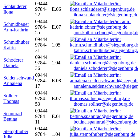
09444
Schlauderer
9784-
E.06
Ilona
22
ilona.schlauderer@siegenburg.d
09444
Schmidbauer
9784-
E.07
Ann-Kathrin
55
ann-kathrin.ebner@siegenburg.d
09444
Schmidhuber
9784-
1.05
Katrin
31
katrin.schmidhuber@siegenburg
09444
Schoderer
9784-
1.04
Daniela
36
daniela.schoderer@siegenburg.d
09444
Seidenschwand
9784-
E.08
Annalena
17
annalena.seidenschwand@siegen
09444
Sollner
9784-
E.07
Thomas
53
thomas.sollner@siegenburg.de
09444
Spannrad
9784-
E.01
Bettina
11
bettina.spannrad@siegenburg.de
09444
Stempfhuber
9784-
1.04
Julia