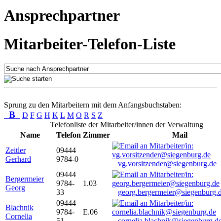
Ansprechpartner
Mitarbeiter-Telefon-Liste
Sprung zu den Mitarbeitern mit dem Anfangsbuchstaben:
B
D
F
G
H
K
L
M
O
R
S
Z
Telefonliste der Mitarbeiter/innen der Verwaltung
Name
Telefon
Zimmer
Mail
Zeitler
09444
Gerhard
9784-0
vg.vorsitzender@siegenburg.de
09444
Bergermeier
9784-
1.03
Georg
33
georg.bergermeier@siegenburg.
09444
Blachnik
9784-
E.06
Cornelia
51
cornelia.blachnik@siegenburg.d