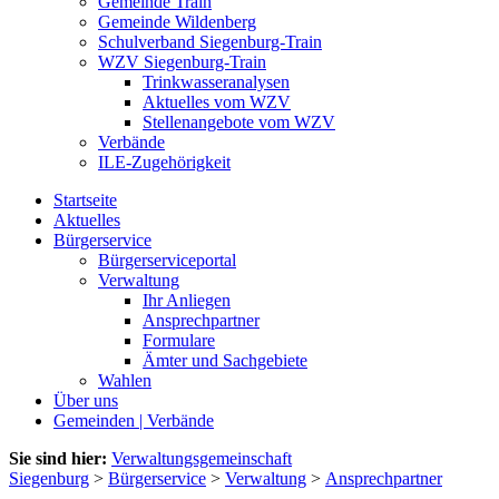
Gemeinde Train
Gemeinde Wildenberg
Schulverband Siegenburg-Train
WZV Siegenburg-Train
Trinkwasseranalysen
Aktuelles vom WZV
Stellenangebote vom WZV
Verbände
ILE-Zugehörigkeit
Startseite
Aktuelles
Bürgerservice
Bürgerserviceportal
Verwaltung
Ihr Anliegen
Ansprechpartner
Formulare
Ämter und Sachgebiete
Wahlen
Über uns
Gemeinden | Verbände
Sie sind hier:
Verwaltungsgemeinschaft
Siegenburg
>
Bürgerservice
>
Verwaltung
>
Ansprechpartner