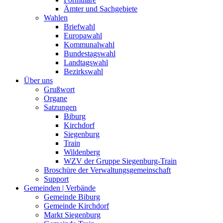
Ämter und Sachgebiete
Wahlen
Briefwahl
Europawahl
Kommunalwahl
Bundestagswahl
Landtagswahl
Bezirkswahl
Über uns
Grußwort
Organe
Satzungen
Biburg
Kirchdorf
Siegenburg
Train
Wildenberg
WZV der Gruppe Siegenburg-Train
Broschüre der Verwaltungsgemeinschaft
Support
Gemeinden | Verbände
Gemeinde Biburg
Gemeinde Kirchdorf
Markt Siegenburg