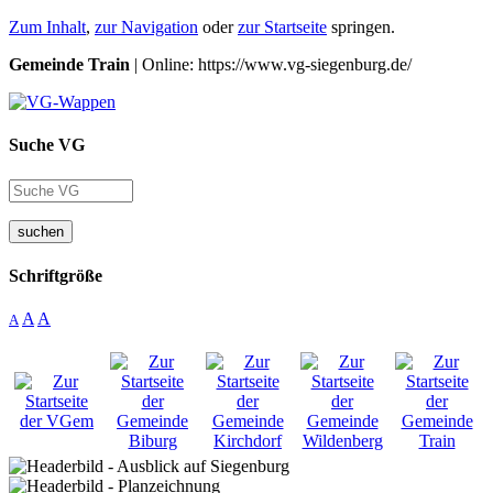
Zum Inhalt
,
zur Navigation
oder
zur Startseite
springen.
Gemeinde Train
| Online: https://www.vg-siegenburg.de/
Suche VG
suchen
Schriftgröße
A
A
A