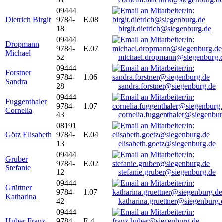
09444
Dietrich Birgit
9784-
E.08
18
birgit.dietrich@siegenburg.de
09444
Dropmann
9784-
E.07
Michael
52
michael.dropmann@siegenburg.
09444
Forstner
9784-
1.06
Sandra
28
sandra.forstner@siegenburg.de
09444
Fuggenthaler
9784-
1.07
Cornelia
43
cornelia.fuggenthaler@siegenbu
08191
Götz Elisabeth
9784-
E.04
13
elisabeth.goetz@siegenburg.de
09444
Gruber
9784-
E.02
Stefanie
12
stefanie.gruber@siegenburg.de
09444
Grüttner
9784-
1.07
Katharina
42
katharina.gruettner@siegenburg.
09444
Huber Franz
9784-
E 4