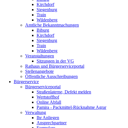
Kirchdorf
Siegenburg
Train
Wildenberg
Amtliche Bekanntmachungen
Biburg
Kirchdorf
Siegenburg
Train
Wildenberg
Veranstaltungen
Sitzungen in der VG
Rathaus und Bürgerserviceportal
Stellenangebote
Öffentliche Ausschreibungen
Bürgerservice
Bürgerserviceportal
Straßenlaterne, Defekt melden
Wertstoffhof
Online Abfall
Pamira - Packmittel-Rücknahme Agrar
Verwaltung
Ihr Anliegen
Ansprechpartner
Formulare