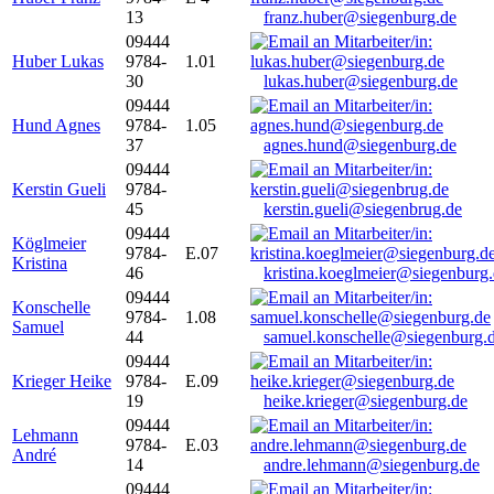
13
franz.huber@siegenburg.de
09444
Huber Lukas
9784-
1.01
30
lukas.huber@siegenburg.de
09444
Hund Agnes
9784-
1.05
37
agnes.hund@siegenburg.de
09444
Kerstin Gueli
9784-
45
kerstin.gueli@siegenbrug.de
09444
Köglmeier
9784-
E.07
Kristina
46
kristina.koeglmeier@siegenburg
09444
Konschelle
9784-
1.08
Samuel
44
samuel.konschelle@siegenburg.
09444
Krieger Heike
9784-
E.09
19
heike.krieger@siegenburg.de
09444
Lehmann
9784-
E.03
André
14
andre.lehmann@siegenburg.de
09444