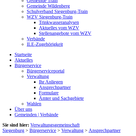
Gemeinde Train
Gemeinde Wildenberg
Schulverband Siegenburg-Train
WZV Siegenburg-Train
Trinkwasseranalysen
Aktuelles vom WZV
Stellenangebote vom WZV
Verbände
ILE-Zugehörigkeit
Startseite
Aktuelles
Bürgerservice
Bürgerserviceportal
Verwaltung
Ihr Anliegen
Ansprechpartner
Formulare
Ämter und Sachgebiete
Wahlen
Über uns
Gemeinden | Verbände
Sie sind hier:
Verwaltungsgemeinschaft
Siegenburg
>
Bürgerservice
>
Verwaltung
>
Ansprechpartner