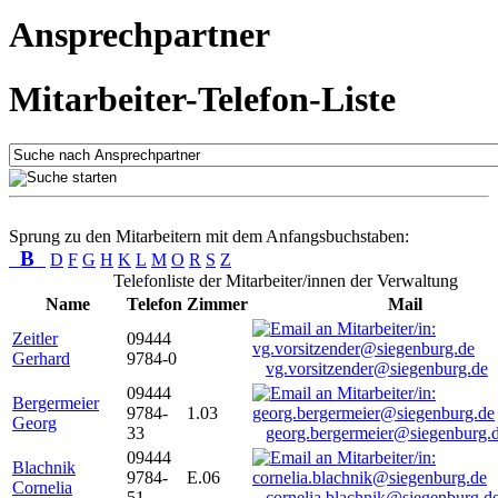
Ansprechpartner
Mitarbeiter-Telefon-Liste
Sprung zu den Mitarbeitern mit dem Anfangsbuchstaben:
B
D
F
G
H
K
L
M
O
R
S
Z
Telefonliste der Mitarbeiter/innen der Verwaltung
Name
Telefon
Zimmer
Mail
Zeitler
09444
Gerhard
9784-0
vg.vorsitzender@siegenburg.de
09444
Bergermeier
9784-
1.03
Georg
33
georg.bergermeier@siegenburg.
09444
Blachnik
9784-
E.06
Cornelia
51
cornelia.blachnik@siegenburg.d