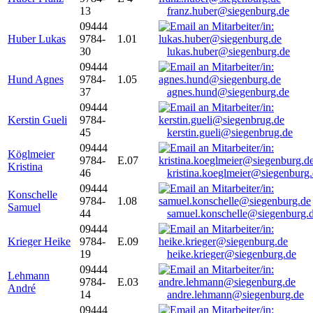
13
franz.huber@siegenburg.de
09444
Huber Lukas
9784-
1.01
30
lukas.huber@siegenburg.de
09444
Hund Agnes
9784-
1.05
37
agnes.hund@siegenburg.de
09444
Kerstin Gueli
9784-
45
kerstin.gueli@siegenbrug.de
09444
Köglmeier
9784-
E.07
Kristina
46
kristina.koeglmeier@siegenburg
09444
Konschelle
9784-
1.08
Samuel
44
samuel.konschelle@siegenburg.
09444
Krieger Heike
9784-
E.09
19
heike.krieger@siegenburg.de
09444
Lehmann
9784-
E.03
André
14
andre.lehmann@siegenburg.de
09444