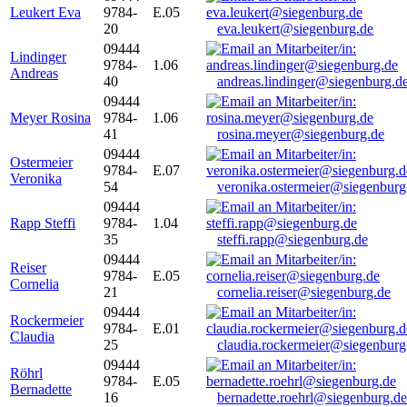
Leukert Eva
9784-
E.05
20
eva.leukert@siegenburg.de
09444
Lindinger
9784-
1.06
Andreas
40
andreas.lindinger@siegenburg.d
09444
Meyer Rosina
9784-
1.06
41
rosina.meyer@siegenburg.de
09444
Ostermeier
9784-
E.07
Veronika
54
veronika.ostermeier@siegenburg
09444
Rapp Steffi
9784-
1.04
35
steffi.rapp@siegenburg.de
09444
Reiser
9784-
E.05
Cornelia
21
cornelia.reiser@siegenburg.de
09444
Rockermeier
9784-
E.01
Claudia
25
claudia.rockermeier@siegenburg
09444
Röhrl
9784-
E.05
Bernadette
16
bernadette.roehrl@siegenburg.de