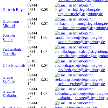
09444
Dietrich Birgit
9784-
E.08
18
birgit.dietrich@siegenburg.de
09444
Dropmann
9784-
E.07
Michael
52
michael.dropmann@siegenburg.
09444
Forstner
9784-
1.06
Sandra
28
sandra.forstner@siegenburg.de
09444
Fuggenthaler
9784-
1.07
Cornelia
43
cornelia.fuggenthaler@siegenbu
08191
Götz Elisabeth
9784-
E.04
13
elisabeth.goetz@siegenburg.de
09444
Gruber
9784-
E.02
Stefanie
12
stefanie.gruber@siegenburg.de
09444
Grüttner
9784-
1.07
Katharina
42
katharina.gruettner@siegenburg.
09444
Huber Franz
9784-
E 4