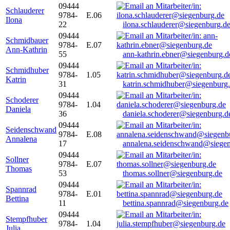
09444
Schlauderer
9784-
E.06
Ilona
22
ilona.schlauderer@siegenburg.d
09444
Schmidbauer
9784-
E.07
Ann-Kathrin
55
ann-kathrin.ebner@siegenburg.d
09444
Schmidhuber
9784-
1.05
Katrin
31
katrin.schmidhuber@siegenburg
09444
Schoderer
9784-
1.04
Daniela
36
daniela.schoderer@siegenburg.d
09444
Seidenschwand
9784-
E.08
Annalena
17
annalena.seidenschwand@siegen
09444
Sollner
9784-
E.07
Thomas
53
thomas.sollner@siegenburg.de
09444
Spannrad
9784-
E.01
Bettina
11
bettina.spannrad@siegenburg.de
09444
Stempfhuber
9784-
1.04
Julia