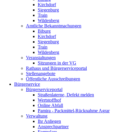
Kirchdorf
Siegenburg
Train
Wildenberg
Amtliche Bekanntmachungen
Biburg
Kirchdorf
Siegenburg
Train
Wildenberg
Veranstaltungen
Sitzungen in der VG
Rathaus und Bürgerserviceportal
Stellenangebote
Öffentliche Ausschreibungen
Bürgerservice
Bürgerserviceportal
Straßenlaterne, Defekt melden
Wertstoffhof
Online Abfall
Pamira - Packmittel-Rücknahme Agrar
Verwaltung
Ihr Anliegen
Ansprechpartner
Formulare