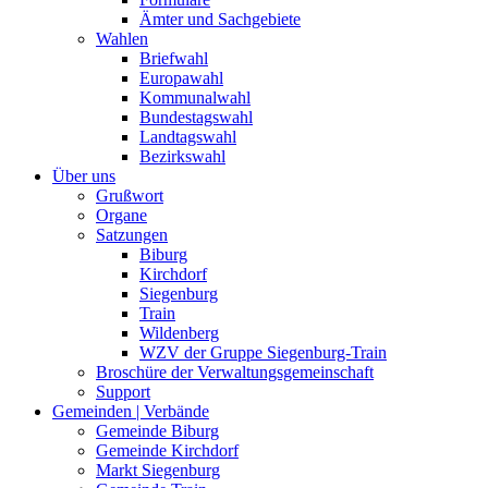
Ämter und Sachgebiete
Wahlen
Briefwahl
Europawahl
Kommunalwahl
Bundestagswahl
Landtagswahl
Bezirkswahl
Über uns
Grußwort
Organe
Satzungen
Biburg
Kirchdorf
Siegenburg
Train
Wildenberg
WZV der Gruppe Siegenburg-Train
Broschüre der Verwaltungsgemeinschaft
Support
Gemeinden | Verbände
Gemeinde Biburg
Gemeinde Kirchdorf
Markt Siegenburg