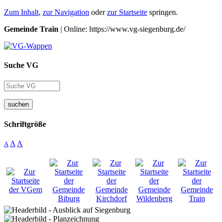
Zum Inhalt
,
zur Navigation
oder
zur Startseite
springen.
Gemeinde Train
| Online: https://www.vg-siegenburg.de/
Suche VG
suchen
Schriftgröße
A
A
A