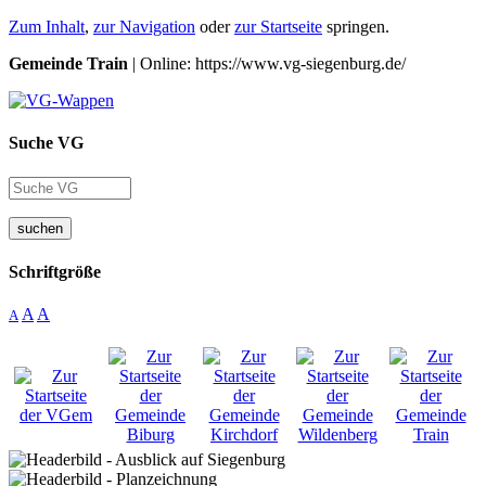
Zum Inhalt
,
zur Navigation
oder
zur Startseite
springen.
Gemeinde Train
| Online: https://www.vg-siegenburg.de/
Suche VG
suchen
Schriftgröße
A
A
A