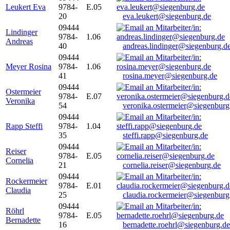
Leukert Eva
9784-
E.05
20
eva.leukert@siegenburg.de
09444
Lindinger
9784-
1.06
Andreas
40
andreas.lindinger@siegenburg.d
09444
Meyer Rosina
9784-
1.06
41
rosina.meyer@siegenburg.de
09444
Ostermeier
9784-
E.07
Veronika
54
veronika.ostermeier@siegenburg
09444
Rapp Steffi
9784-
1.04
35
steffi.rapp@siegenburg.de
09444
Reiser
9784-
E.05
Cornelia
21
cornelia.reiser@siegenburg.de
09444
Rockermeier
9784-
E.01
Claudia
25
claudia.rockermeier@siegenburg
09444
Röhrl
9784-
E.05
Bernadette
16
bernadette.roehrl@siegenburg.de