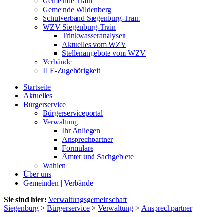
Gemeinde Train
Gemeinde Wildenberg
Schulverband Siegenburg-Train
WZV Siegenburg-Train
Trinkwasseranalysen
Aktuelles vom WZV
Stellenangebote vom WZV
Verbände
ILE-Zugehörigkeit
Startseite
Aktuelles
Bürgerservice
Bürgerserviceportal
Verwaltung
Ihr Anliegen
Ansprechpartner
Formulare
Ämter und Sachgebiete
Wahlen
Über uns
Gemeinden | Verbände
Sie sind hier:
Verwaltungsgemeinschaft
Siegenburg
>
Bürgerservice
>
Verwaltung
>
Ansprechpartner