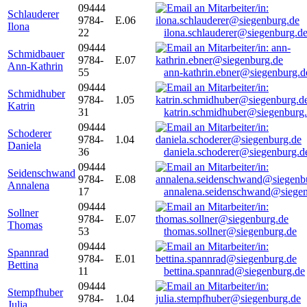
09444
Schlauderer
9784-
E.06
Ilona
22
ilona.schlauderer@siegenburg.d
09444
Schmidbauer
9784-
E.07
Ann-Kathrin
55
ann-kathrin.ebner@siegenburg.d
09444
Schmidhuber
9784-
1.05
Katrin
31
katrin.schmidhuber@siegenburg
09444
Schoderer
9784-
1.04
Daniela
36
daniela.schoderer@siegenburg.d
09444
Seidenschwand
9784-
E.08
Annalena
17
annalena.seidenschwand@siegen
09444
Sollner
9784-
E.07
Thomas
53
thomas.sollner@siegenburg.de
09444
Spannrad
9784-
E.01
Bettina
11
bettina.spannrad@siegenburg.de
09444
Stempfhuber
9784-
1.04
Julia