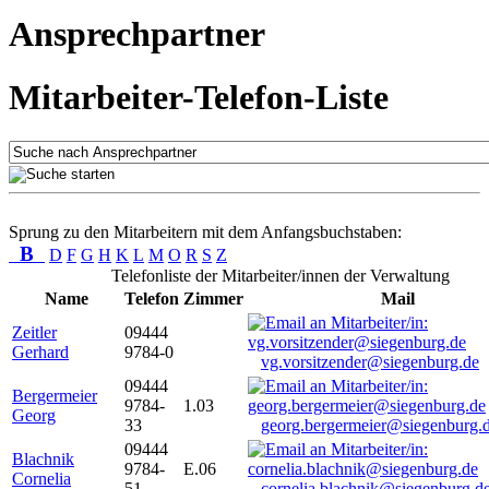
Ansprechpartner
Mitarbeiter-Telefon-Liste
Sprung zu den Mitarbeitern mit dem Anfangsbuchstaben:
B
D
F
G
H
K
L
M
O
R
S
Z
Telefonliste der Mitarbeiter/innen der Verwaltung
Name
Telefon
Zimmer
Mail
Zeitler
09444
Gerhard
9784-0
vg.vorsitzender@siegenburg.de
09444
Bergermeier
9784-
1.03
Georg
33
georg.bergermeier@siegenburg.
09444
Blachnik
9784-
E.06
Cornelia
51
cornelia.blachnik@siegenburg.d