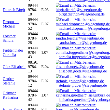
09444
Dietrich Birgit
9784-
E.08
18
birgit.dietrich@siegenburg.de
09444
Dropmann
9784-
E.07
Michael
52
michael.dropmann@siegenburg.
09444
Forstner
9784-
1.06
Sandra
28
sandra.forstner@siegenburg.de
09444
Fuggenthaler
9784-
1.07
Cornelia
43
cornelia.fuggenthaler@siegenbu
08191
Götz Elisabeth
9784-
E.04
13
elisabeth.goetz@siegenburg.de
09444
Gruber
9784-
E.02
Stefanie
12
stefanie.gruber@siegenburg.de
09444
Grüttner
9784-
1.07
Katharina
42
katharina.gruettner@siegenburg.
09444
Huber Franz
9784-
E 4