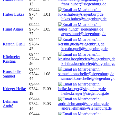
13
franz.huber@siegenburg.de
09444
Huber Lukas
9784-
1.01
30
lukas.huber@siegenburg.de
09444
Hund Agnes
9784-
1.05
37
agnes.hund@siegenburg.de
09444
Kerstin Gueli
9784-
45
kerstin.gueli@siegenbrug.de
09444
Köglmeier
9784-
E.07
Kristina
46
kristina.koeglmeier@siegenburg
09444
Konschelle
9784-
1.08
Samuel
44
samuel.konschelle@siegenburg.
09444
Krieger Heike
9784-
E.09
19
heike.krieger@siegenburg.de
09444
Lehmann
9784-
E.03
André
14
andre.lehmann@siegenburg.de
09444