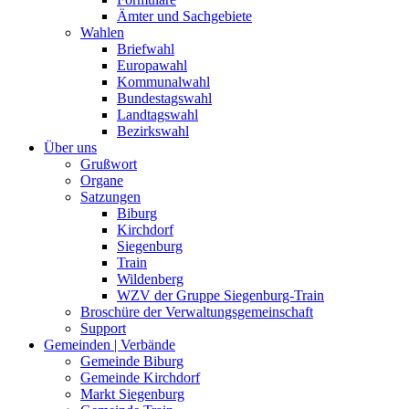
Ämter und Sachgebiete
Wahlen
Briefwahl
Europawahl
Kommunalwahl
Bundestagswahl
Landtagswahl
Bezirkswahl
Über uns
Grußwort
Organe
Satzungen
Biburg
Kirchdorf
Siegenburg
Train
Wildenberg
WZV der Gruppe Siegenburg-Train
Broschüre der Verwaltungsgemeinschaft
Support
Gemeinden | Verbände
Gemeinde Biburg
Gemeinde Kirchdorf
Markt Siegenburg