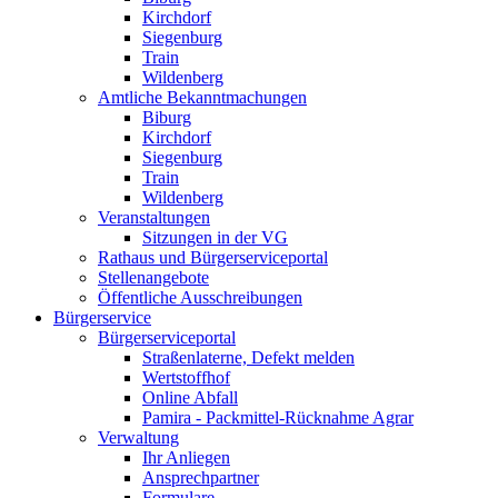
Kirchdorf
Siegenburg
Train
Wildenberg
Amtliche Bekanntmachungen
Biburg
Kirchdorf
Siegenburg
Train
Wildenberg
Veranstaltungen
Sitzungen in der VG
Rathaus und Bürgerserviceportal
Stellenangebote
Öffentliche Ausschreibungen
Bürgerservice
Bürgerserviceportal
Straßenlaterne, Defekt melden
Wertstoffhof
Online Abfall
Pamira - Packmittel-Rücknahme Agrar
Verwaltung
Ihr Anliegen
Ansprechpartner
Formulare