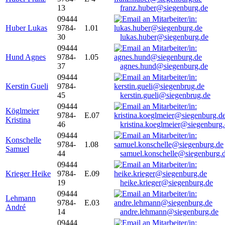
13
franz.huber@siegenburg.de
09444
Huber Lukas
9784-
1.01
30
lukas.huber@siegenburg.de
09444
Hund Agnes
9784-
1.05
37
agnes.hund@siegenburg.de
09444
Kerstin Gueli
9784-
45
kerstin.gueli@siegenbrug.de
09444
Köglmeier
9784-
E.07
Kristina
46
kristina.koeglmeier@siegenburg
09444
Konschelle
9784-
1.08
Samuel
44
samuel.konschelle@siegenburg.
09444
Krieger Heike
9784-
E.09
19
heike.krieger@siegenburg.de
09444
Lehmann
9784-
E.03
André
14
andre.lehmann@siegenburg.de
09444