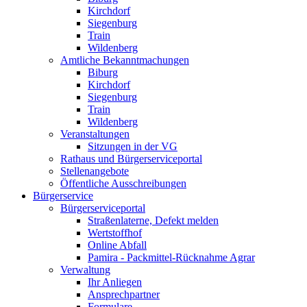
Kirchdorf
Siegenburg
Train
Wildenberg
Amtliche Bekanntmachungen
Biburg
Kirchdorf
Siegenburg
Train
Wildenberg
Veranstaltungen
Sitzungen in der VG
Rathaus und Bürgerserviceportal
Stellenangebote
Öffentliche Ausschreibungen
Bürgerservice
Bürgerserviceportal
Straßenlaterne, Defekt melden
Wertstoffhof
Online Abfall
Pamira - Packmittel-Rücknahme Agrar
Verwaltung
Ihr Anliegen
Ansprechpartner
Formulare