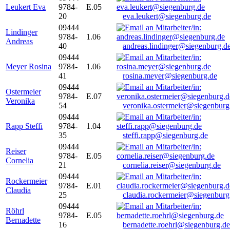
Leukert Eva
9784-
E.05
20
eva.leukert@siegenburg.de
09444
Lindinger
9784-
1.06
Andreas
40
andreas.lindinger@siegenburg.d
09444
Meyer Rosina
9784-
1.06
41
rosina.meyer@siegenburg.de
09444
Ostermeier
9784-
E.07
Veronika
54
veronika.ostermeier@siegenburg
09444
Rapp Steffi
9784-
1.04
35
steffi.rapp@siegenburg.de
09444
Reiser
9784-
E.05
Cornelia
21
cornelia.reiser@siegenburg.de
09444
Rockermeier
9784-
E.01
Claudia
25
claudia.rockermeier@siegenburg
09444
Röhrl
9784-
E.05
Bernadette
16
bernadette.roehrl@siegenburg.de