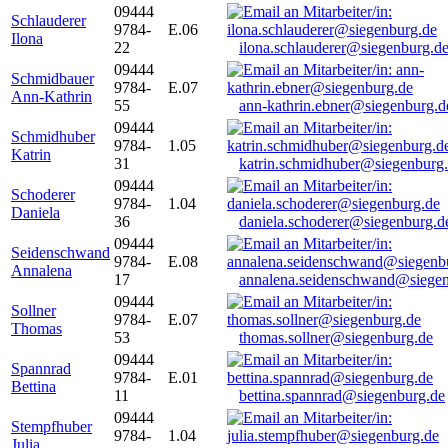
09444
Schlauderer
9784-
E.06
Ilona
22
ilona.schlauderer@siegenburg.d
09444
Schmidbauer
9784-
E.07
Ann-Kathrin
55
ann-kathrin.ebner@siegenburg.d
09444
Schmidhuber
9784-
1.05
Katrin
31
katrin.schmidhuber@siegenburg
09444
Schoderer
9784-
1.04
Daniela
36
daniela.schoderer@siegenburg.d
09444
Seidenschwand
9784-
E.08
Annalena
17
annalena.seidenschwand@siegen
09444
Sollner
9784-
E.07
Thomas
53
thomas.sollner@siegenburg.de
09444
Spannrad
9784-
E.01
Bettina
11
bettina.spannrad@siegenburg.de
09444
Stempfhuber
9784-
1.04
Julia