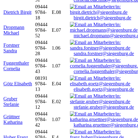
09444
Dietrich Birgit
9784-
E.08
18
birgit.dietrich@siegenburg.de
09444
Dropmann
9784-
E.07
Michael
52
michael.dropmann@siegenburg.
09444
Forstner
9784-
1.06
Sandra
28
sandra.forstner@siegenburg.de
09444
Fuggenthaler
9784-
1.07
Cornelia
43
cornelia.fuggenthaler@siegenbu
08191
Götz Elisabeth
9784-
E.04
13
elisabeth.goetz@siegenburg.de
09444
Gruber
9784-
E.02
Stefanie
12
stefanie.gruber@siegenburg.de
09444
Grüttner
9784-
1.07
Katharina
42
katharina.gruettner@siegenburg.
09444
Huber Franz
9784-
E 4