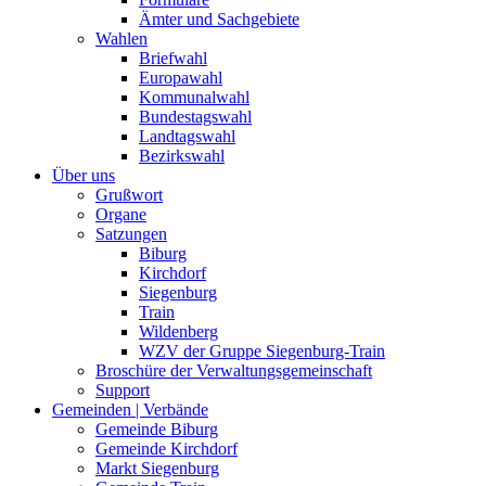
Ämter und Sachgebiete
Wahlen
Briefwahl
Europawahl
Kommunalwahl
Bundestagswahl
Landtagswahl
Bezirkswahl
Über uns
Grußwort
Organe
Satzungen
Biburg
Kirchdorf
Siegenburg
Train
Wildenberg
WZV der Gruppe Siegenburg-Train
Broschüre der Verwaltungsgemeinschaft
Support
Gemeinden | Verbände
Gemeinde Biburg
Gemeinde Kirchdorf
Markt Siegenburg