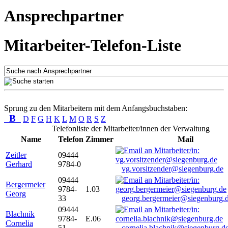
Ansprechpartner
Mitarbeiter-Telefon-Liste
Sprung zu den Mitarbeitern mit dem Anfangsbuchstaben:
B
D
F
G
H
K
L
M
O
R
S
Z
Telefonliste der Mitarbeiter/innen der Verwaltung
Name
Telefon
Zimmer
Mail
Zeitler
09444
Gerhard
9784-0
vg.vorsitzender@siegenburg.de
09444
Bergermeier
9784-
1.03
Georg
33
georg.bergermeier@siegenburg.
09444
Blachnik
9784-
E.06
Cornelia
51
cornelia.blachnik@siegenburg.d