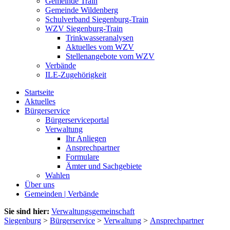
Gemeinde Train
Gemeinde Wildenberg
Schulverband Siegenburg-Train
WZV Siegenburg-Train
Trinkwasseranalysen
Aktuelles vom WZV
Stellenangebote vom WZV
Verbände
ILE-Zugehörigkeit
Startseite
Aktuelles
Bürgerservice
Bürgerserviceportal
Verwaltung
Ihr Anliegen
Ansprechpartner
Formulare
Ämter und Sachgebiete
Wahlen
Über uns
Gemeinden | Verbände
Sie sind hier:
Verwaltungsgemeinschaft
Siegenburg
>
Bürgerservice
>
Verwaltung
>
Ansprechpartner