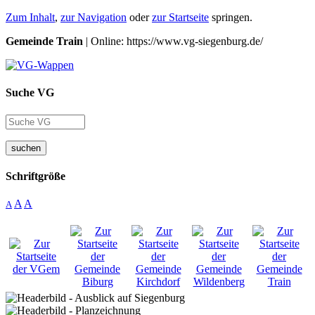
Zum Inhalt
,
zur Navigation
oder
zur Startseite
springen.
Gemeinde Train
| Online: https://www.vg-siegenburg.de/
Suche VG
suchen
Schriftgröße
A
A
A