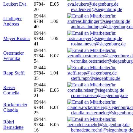
Leukert Eva
9784-
E.05
20
eva.leukert@siegenburg.de
09444
Lindinger
9784-
1.06
Andreas
40
andreas.lindinger@siegenburg.d
09444
Meyer Rosina
9784-
1.06
41
rosina.meyer@siegenburg.de
09444
Ostermeier
9784-
E.07
Veronika
54
veronika.ostermeier@siegenburg
09444
Rapp Steffi
9784-
1.04
35
steffi.rapp@siegenburg.de
09444
Reiser
9784-
E.05
Cornelia
21
cornelia.reiser@siegenburg.de
09444
Rockermeier
9784-
E.01
Claudia
25
claudia.rockermeier@siegenburg
09444
Röhrl
9784-
E.05
Bernadette
16
bernadette.roehrl@siegenburg.de