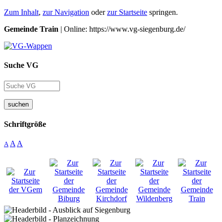
Zum Inhalt
,
zur Navigation
oder
zur Startseite
springen.
Gemeinde Train
| Online: https://www.vg-siegenburg.de/
Suche VG
suchen
Schriftgröße
A
A
A