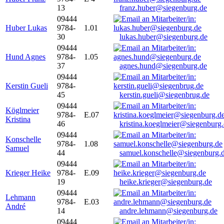
13
franz.huber@siegenburg.de
09444
Huber Lukas
9784-
1.01
30
lukas.huber@siegenburg.de
09444
Hund Agnes
9784-
1.05
37
agnes.hund@siegenburg.de
09444
Kerstin Gueli
9784-
45
kerstin.gueli@siegenbrug.de
09444
Köglmeier
9784-
E.07
Kristina
46
kristina.koeglmeier@siegenburg
09444
Konschelle
9784-
1.08
Samuel
44
samuel.konschelle@siegenburg.
09444
Krieger Heike
9784-
E.09
19
heike.krieger@siegenburg.de
09444
Lehmann
9784-
E.03
André
14
andre.lehmann@siegenburg.de
09444