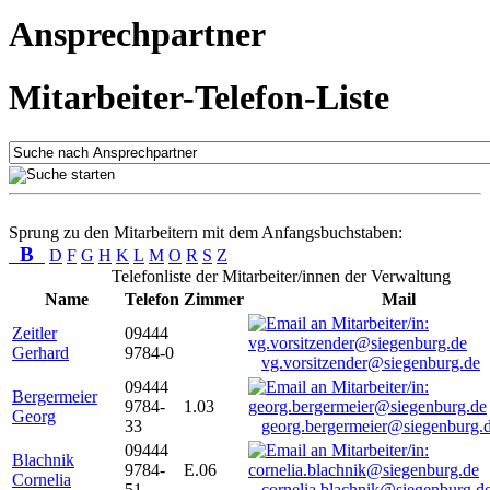
Ansprechpartner
Mitarbeiter-Telefon-Liste
Sprung zu den Mitarbeitern mit dem Anfangsbuchstaben:
B
D
F
G
H
K
L
M
O
R
S
Z
Telefonliste der Mitarbeiter/innen der Verwaltung
Name
Telefon
Zimmer
Mail
Zeitler
09444
Gerhard
9784-0
vg.vorsitzender@siegenburg.de
09444
Bergermeier
9784-
1.03
Georg
33
georg.bergermeier@siegenburg.
09444
Blachnik
9784-
E.06
Cornelia
51
cornelia.blachnik@siegenburg.d