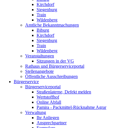
Kirchdorf
Siegenburg
Train
Wildenberg
Amtliche Bekanntmachungen
Biburg
Kirchdorf
Siegenburg
Train
Wildenberg
Veranstaltungen
Sitzungen in der VG
Rathaus und Bürgerserviceportal
Stellenangebote
Öffentliche Ausschreibungen
Bürgerservice
Bürgerserviceportal
Straßenlaterne, Defekt melden
Wertstoffhof
Online Abfall
Pamira - Packmittel-Rücknahme Agrar
Verwaltung
Ihr Anliegen
Ansprechpartner
Formulare