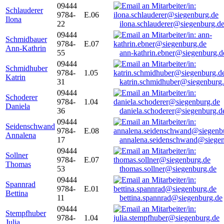
09444
Schlauderer
9784-
E.06
Ilona
22
ilona.schlauderer@siegenburg.d
09444
Schmidbauer
9784-
E.07
Ann-Kathrin
55
ann-kathrin.ebner@siegenburg.d
09444
Schmidhuber
9784-
1.05
Katrin
31
katrin.schmidhuber@siegenburg
09444
Schoderer
9784-
1.04
Daniela
36
daniela.schoderer@siegenburg.d
09444
Seidenschwand
9784-
E.08
Annalena
17
annalena.seidenschwand@siegen
09444
Sollner
9784-
E.07
Thomas
53
thomas.sollner@siegenburg.de
09444
Spannrad
9784-
E.01
Bettina
11
bettina.spannrad@siegenburg.de
09444
Stempfhuber
9784-
1.04
Julia