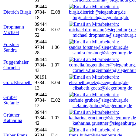
09444
Dietrich Birgit
9784-
E.08
18
birgit.dietrich@siegenburg.de
09444
Dropmann
9784-
E.07
Michael
52
michael.dropmann@siegenburg.
09444
Forstner
9784-
1.06
Sandra
28
sandra.forstner@siegenburg.de
09444
Fuggenthaler
9784-
1.07
Cornelia
43
cornelia.fuggenthaler@siegenbu
08191
Götz Elisabeth
9784-
E.04
13
elisabeth.goetz@siegenburg.de
09444
Gruber
9784-
E.02
Stefanie
12
stefanie.gruber@siegenburg.de
09444
Grüttner
9784-
1.07
Katharina
42
katharina.gruettner@siegenburg.
09444
Huber Franz
9784-
E 4