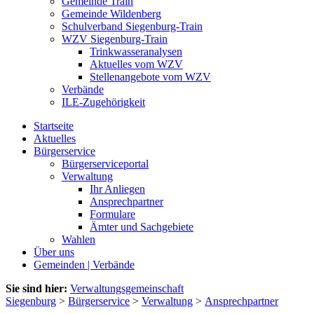
Gemeinde Train
Gemeinde Wildenberg
Schulverband Siegenburg-Train
WZV Siegenburg-Train
Trinkwasseranalysen
Aktuelles vom WZV
Stellenangebote vom WZV
Verbände
ILE-Zugehörigkeit
Startseite
Aktuelles
Bürgerservice
Bürgerserviceportal
Verwaltung
Ihr Anliegen
Ansprechpartner
Formulare
Ämter und Sachgebiete
Wahlen
Über uns
Gemeinden | Verbände
Sie sind hier:
Verwaltungsgemeinschaft
Siegenburg
>
Bürgerservice
>
Verwaltung
>
Ansprechpartner