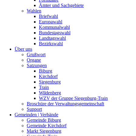
Ämter und Sachgebiete
Wahlen
Briefwahl
Europawahl
Kommunalwahl
Bundestagswahl
Landtagswahl
Bezirkswahl
Über uns
Grußwort
Organe
Satzungen
Biburg
Kirchdorf
Siegenburg
Train
Wildenberg
WZV der Gruppe Siegenburg-Train
Broschüre der Verwaltungsgemeinschaft
Support
Gemeinden | Verbände
Gemeinde Biburg
Gemeinde Kirchdorf
Markt Siegenburg