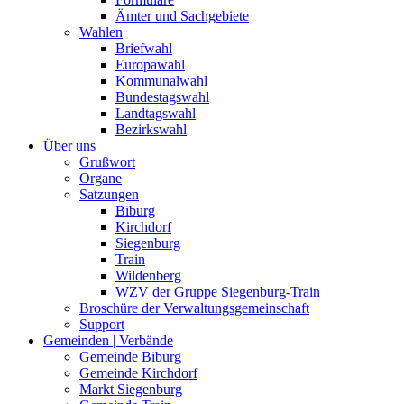
Ämter und Sachgebiete
Wahlen
Briefwahl
Europawahl
Kommunalwahl
Bundestagswahl
Landtagswahl
Bezirkswahl
Über uns
Grußwort
Organe
Satzungen
Biburg
Kirchdorf
Siegenburg
Train
Wildenberg
WZV der Gruppe Siegenburg-Train
Broschüre der Verwaltungsgemeinschaft
Support
Gemeinden | Verbände
Gemeinde Biburg
Gemeinde Kirchdorf
Markt Siegenburg