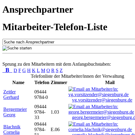
Ansprechpartner
Mitarbeiter-Telefon-Liste
Sprung zu den Mitarbeitern mit dem Anfangsbuchstaben:
B
D
F
G
H
K
L
M
O
R
S
Z
Telefonliste der Mitarbeiter/innen der Verwaltung
Name
Telefon
Zimmer
Mail
Zeitler
09444
Gerhard
9784-0
vg.vorsitzender@siegenburg.de
09444
Bergermeier
9784-
1.03
Georg
33
georg.bergermeier@siegenburg.
09444
Blachnik
9784-
E.06
Cornelia
51
cornelia.blachnik@siegenburg.d