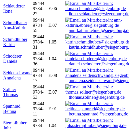
09444
Schlauderer
9784-
E.06
Ilona
22
ilona.schlauderer@siegenburg.d
09444
Schmidbauer
9784-
E.07
Ann-Kathrin
55
ann-kathrin.ebner@siegenburg.d
09444
Schmidhuber
9784-
1.05
Katrin
31
katrin.schmidhuber@siegenburg
09444
Schoderer
9784-
1.04
Daniela
36
daniela.schoderer@siegenburg.d
09444
Seidenschwand
9784-
E.08
Annalena
17
annalena.seidenschwand@siegen
09444
Sollner
9784-
E.07
Thomas
53
thomas.sollner@siegenburg.de
09444
Spannrad
9784-
E.01
Bettina
11
bettina.spannrad@siegenburg.de
09444
Stempfhuber
9784-
1.04
Julia