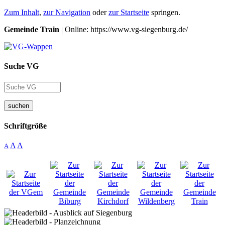
Zum Inhalt
,
zur Navigation
oder
zur Startseite
springen.
Gemeinde Train
| Online: https://www.vg-siegenburg.de/
Suche VG
suchen
Schriftgröße
A
A
A