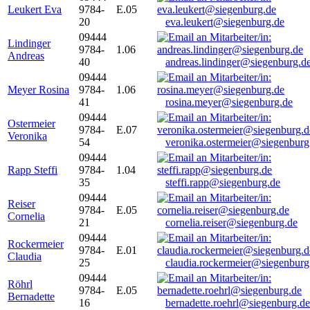
Leukert Eva
9784-
E.05
20
eva.leukert@siegenburg.de
09444
Lindinger
9784-
1.06
Andreas
40
andreas.lindinger@siegenburg.d
09444
Meyer Rosina
9784-
1.06
41
rosina.meyer@siegenburg.de
09444
Ostermeier
9784-
E.07
Veronika
54
veronika.ostermeier@siegenburg
09444
Rapp Steffi
9784-
1.04
35
steffi.rapp@siegenburg.de
09444
Reiser
9784-
E.05
Cornelia
21
cornelia.reiser@siegenburg.de
09444
Rockermeier
9784-
E.01
Claudia
25
claudia.rockermeier@siegenburg
09444
Röhrl
9784-
E.05
Bernadette
16
bernadette.roehrl@siegenburg.de