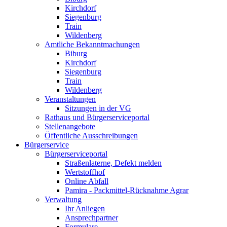
Kirchdorf
Siegenburg
Train
Wildenberg
Amtliche Bekanntmachungen
Biburg
Kirchdorf
Siegenburg
Train
Wildenberg
Veranstaltungen
Sitzungen in der VG
Rathaus und Bürgerserviceportal
Stellenangebote
Öffentliche Ausschreibungen
Bürgerservice
Bürgerserviceportal
Straßenlaterne, Defekt melden
Wertstoffhof
Online Abfall
Pamira - Packmittel-Rücknahme Agrar
Verwaltung
Ihr Anliegen
Ansprechpartner
Formulare