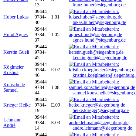
13
franz.huber@siegenburg.de
09444
Huber Lukas
9784-
1.01
30
lukas.huber@siegenburg.de
09444
Hund Agnes
9784-
1.05
37
agnes.hund@siegenburg.de
09444
Kerstin Gueli
9784-
45
kerstin.gueli@siegenbrug.de
09444
Köglmeier
9784-
E.07
Kristina
46
kristina.koeglmeier@siegenburg
09444
Konschelle
9784-
1.08
Samuel
44
samuel.konschelle@siegenburg.
09444
Krieger Heike
9784-
E.09
19
heike.krieger@siegenburg.de
09444
Lehmann
9784-
E.03
André
14
andre.lehmann@siegenburg.de
09444