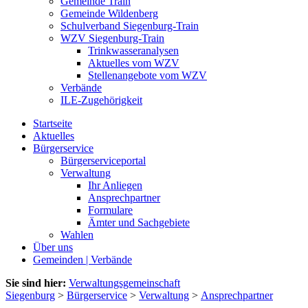
Gemeinde Train
Gemeinde Wildenberg
Schulverband Siegenburg-Train
WZV Siegenburg-Train
Trinkwasseranalysen
Aktuelles vom WZV
Stellenangebote vom WZV
Verbände
ILE-Zugehörigkeit
Startseite
Aktuelles
Bürgerservice
Bürgerserviceportal
Verwaltung
Ihr Anliegen
Ansprechpartner
Formulare
Ämter und Sachgebiete
Wahlen
Über uns
Gemeinden | Verbände
Sie sind hier:
Verwaltungsgemeinschaft
Siegenburg
>
Bürgerservice
>
Verwaltung
>
Ansprechpartner