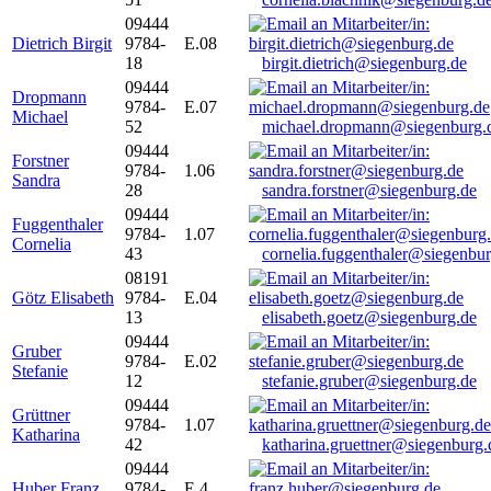
09444
Dietrich Birgit
9784-
E.08
18
birgit.dietrich@siegenburg.de
09444
Dropmann
9784-
E.07
Michael
52
michael.dropmann@siegenburg.
09444
Forstner
9784-
1.06
Sandra
28
sandra.forstner@siegenburg.de
09444
Fuggenthaler
9784-
1.07
Cornelia
43
cornelia.fuggenthaler@siegenbu
08191
Götz Elisabeth
9784-
E.04
13
elisabeth.goetz@siegenburg.de
09444
Gruber
9784-
E.02
Stefanie
12
stefanie.gruber@siegenburg.de
09444
Grüttner
9784-
1.07
Katharina
42
katharina.gruettner@siegenburg.
09444
Huber Franz
9784-
E 4