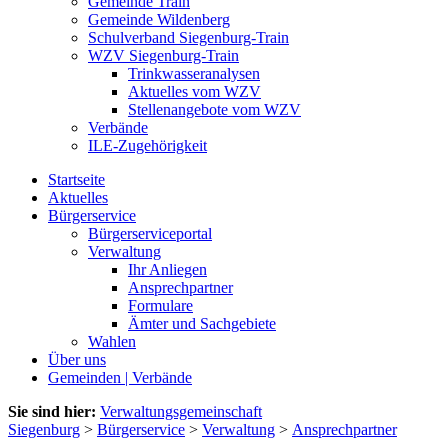
Gemeinde Train
Gemeinde Wildenberg
Schulverband Siegenburg-Train
WZV Siegenburg-Train
Trinkwasseranalysen
Aktuelles vom WZV
Stellenangebote vom WZV
Verbände
ILE-Zugehörigkeit
Startseite
Aktuelles
Bürgerservice
Bürgerserviceportal
Verwaltung
Ihr Anliegen
Ansprechpartner
Formulare
Ämter und Sachgebiete
Wahlen
Über uns
Gemeinden | Verbände
Sie sind hier:
Verwaltungsgemeinschaft
Siegenburg
>
Bürgerservice
>
Verwaltung
>
Ansprechpartner