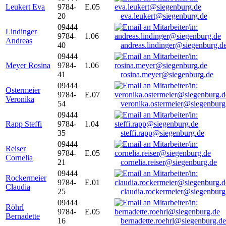
Leukert Eva
9784-
E.05
20
eva.leukert@siegenburg.de
09444
Lindinger
9784-
1.06
Andreas
40
andreas.lindinger@siegenburg.d
09444
Meyer Rosina
9784-
1.06
41
rosina.meyer@siegenburg.de
09444
Ostermeier
9784-
E.07
Veronika
54
veronika.ostermeier@siegenburg
09444
Rapp Steffi
9784-
1.04
35
steffi.rapp@siegenburg.de
09444
Reiser
9784-
E.05
Cornelia
21
cornelia.reiser@siegenburg.de
09444
Rockermeier
9784-
E.01
Claudia
25
claudia.rockermeier@siegenburg
09444
Röhrl
9784-
E.05
Bernadette
16
bernadette.roehrl@siegenburg.de