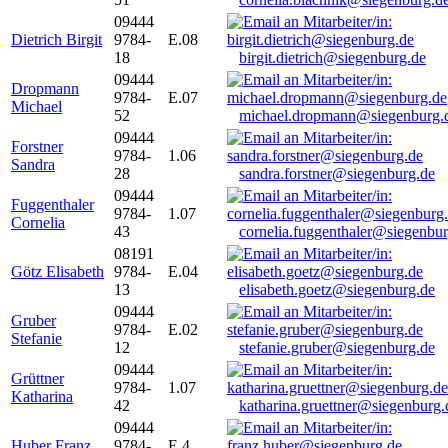
09444
Dietrich Birgit
9784-
E.08
18
birgit.dietrich@siegenburg.de
09444
Dropmann
9784-
E.07
Michael
52
michael.dropmann@siegenburg.
09444
Forstner
9784-
1.06
Sandra
28
sandra.forstner@siegenburg.de
09444
Fuggenthaler
9784-
1.07
Cornelia
43
cornelia.fuggenthaler@siegenbu
08191
Götz Elisabeth
9784-
E.04
13
elisabeth.goetz@siegenburg.de
09444
Gruber
9784-
E.02
Stefanie
12
stefanie.gruber@siegenburg.de
09444
Grüttner
9784-
1.07
Katharina
42
katharina.gruettner@siegenburg.
09444
Huber Franz
9784-
E 4