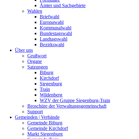
Ämter und Sachgebiete
Wahlen
Briefwahl
Europawahl
Kommunalwahl
Bundestagswahl
Landtagswahl
Bezirkswahl
Über uns
Grußwort
Organe
Satzungen
Biburg
Kirchdorf
Siegenburg
Train
Wildenberg
WZV der Gruppe Siegenburg-Train
Broschüre der Verwaltungsgemeinschaft
Support
Gemeinden | Verbände
Gemeinde Biburg
Gemeinde Kirchdorf
Markt Siegenburg