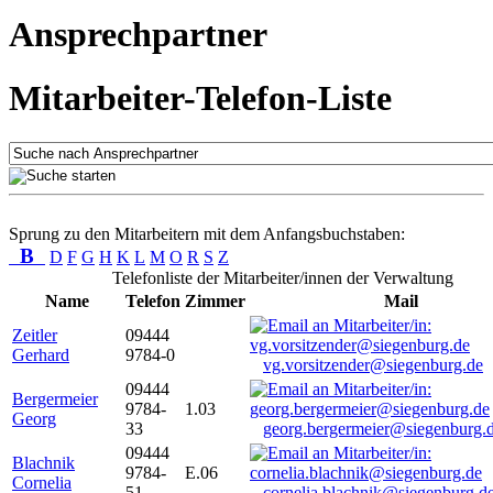
Ansprechpartner
Mitarbeiter-Telefon-Liste
Sprung zu den Mitarbeitern mit dem Anfangsbuchstaben:
B
D
F
G
H
K
L
M
O
R
S
Z
Telefonliste der Mitarbeiter/innen der Verwaltung
Name
Telefon
Zimmer
Mail
Zeitler
09444
Gerhard
9784-0
vg.vorsitzender@siegenburg.de
09444
Bergermeier
9784-
1.03
Georg
33
georg.bergermeier@siegenburg.
09444
Blachnik
9784-
E.06
Cornelia
51
cornelia.blachnik@siegenburg.d