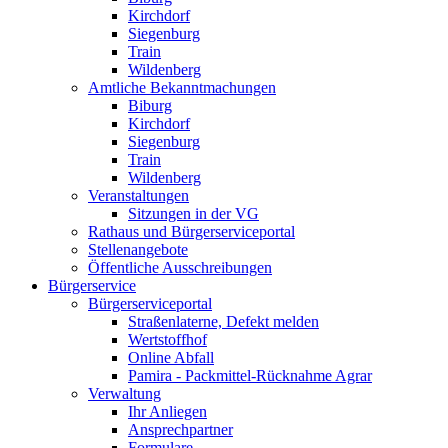
Kirchdorf
Siegenburg
Train
Wildenberg
Amtliche Bekanntmachungen
Biburg
Kirchdorf
Siegenburg
Train
Wildenberg
Veranstaltungen
Sitzungen in der VG
Rathaus und Bürgerserviceportal
Stellenangebote
Öffentliche Ausschreibungen
Bürgerservice
Bürgerserviceportal
Straßenlaterne, Defekt melden
Wertstoffhof
Online Abfall
Pamira - Packmittel-Rücknahme Agrar
Verwaltung
Ihr Anliegen
Ansprechpartner
Formulare