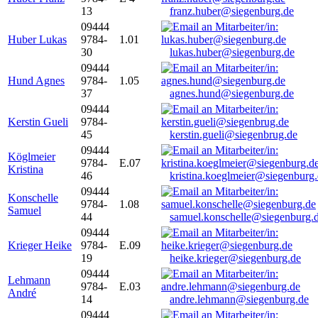
13
franz.huber@siegenburg.de
09444
Huber Lukas
9784-
1.01
30
lukas.huber@siegenburg.de
09444
Hund Agnes
9784-
1.05
37
agnes.hund@siegenburg.de
09444
Kerstin Gueli
9784-
45
kerstin.gueli@siegenbrug.de
09444
Köglmeier
9784-
E.07
Kristina
46
kristina.koeglmeier@siegenburg
09444
Konschelle
9784-
1.08
Samuel
44
samuel.konschelle@siegenburg.
09444
Krieger Heike
9784-
E.09
19
heike.krieger@siegenburg.de
09444
Lehmann
9784-
E.03
André
14
andre.lehmann@siegenburg.de
09444