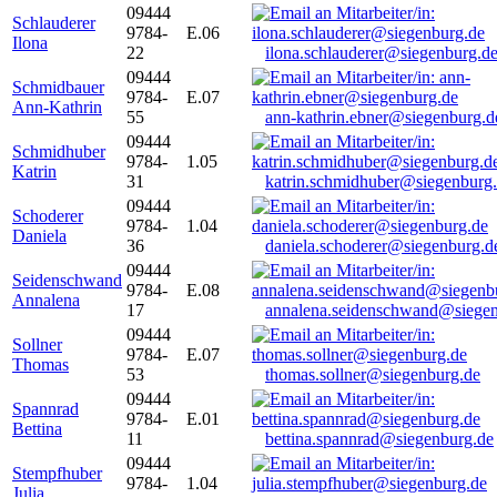
09444
Schlauderer
9784-
E.06
Ilona
22
ilona.schlauderer@siegenburg.d
09444
Schmidbauer
9784-
E.07
Ann-Kathrin
55
ann-kathrin.ebner@siegenburg.d
09444
Schmidhuber
9784-
1.05
Katrin
31
katrin.schmidhuber@siegenburg
09444
Schoderer
9784-
1.04
Daniela
36
daniela.schoderer@siegenburg.d
09444
Seidenschwand
9784-
E.08
Annalena
17
annalena.seidenschwand@siegen
09444
Sollner
9784-
E.07
Thomas
53
thomas.sollner@siegenburg.de
09444
Spannrad
9784-
E.01
Bettina
11
bettina.spannrad@siegenburg.de
09444
Stempfhuber
9784-
1.04
Julia