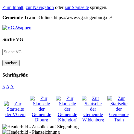
Zum Inhalt
,
zur Navigation
oder
zur Startseite
springen.
Gemeinde Train
| Online: https://www.vg-siegenburg.de/
Suche VG
suchen
Schriftgröße
A
A
A