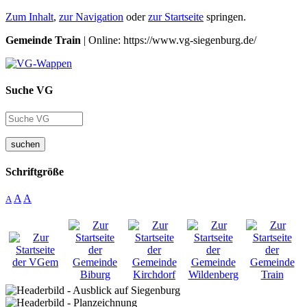
Zum Inhalt
,
zur Navigation
oder
zur Startseite
springen.
Gemeinde Train
| Online: https://www.vg-siegenburg.de/
Suche VG
suchen
Schriftgröße
A
A
A