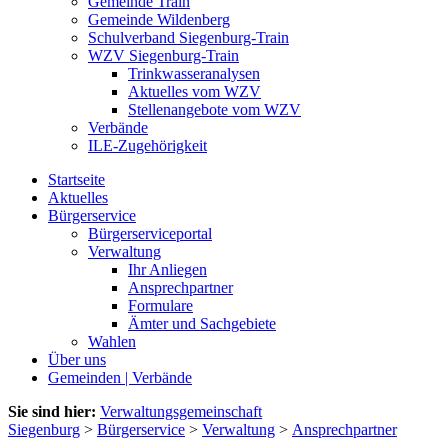
Gemeinde Train
Gemeinde Wildenberg
Schulverband Siegenburg-Train
WZV Siegenburg-Train
Trinkwasseranalysen
Aktuelles vom WZV
Stellenangebote vom WZV
Verbände
ILE-Zugehörigkeit
Startseite
Aktuelles
Bürgerservice
Bürgerserviceportal
Verwaltung
Ihr Anliegen
Ansprechpartner
Formulare
Ämter und Sachgebiete
Wahlen
Über uns
Gemeinden | Verbände
Sie sind hier:
Verwaltungsgemeinschaft
Siegenburg
>
Bürgerservice
>
Verwaltung
>
Ansprechpartner