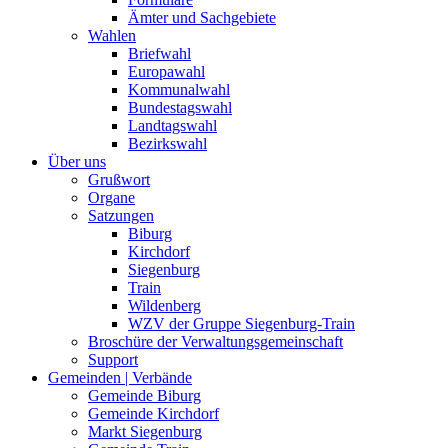
Ämter und Sachgebiete
Wahlen
Briefwahl
Europawahl
Kommunalwahl
Bundestagswahl
Landtagswahl
Bezirkswahl
Über uns
Grußwort
Organe
Satzungen
Biburg
Kirchdorf
Siegenburg
Train
Wildenberg
WZV der Gruppe Siegenburg-Train
Broschüre der Verwaltungsgemeinschaft
Support
Gemeinden | Verbände
Gemeinde Biburg
Gemeinde Kirchdorf
Markt Siegenburg