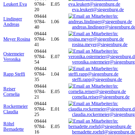
Leukert Eva
9784-
E.05
20
eva.leukert@siegenburg.de
09444
Lindinger
9784-
1.06
Andreas
40
andreas.lindinger@siegenburg.d
09444
Meyer Rosina
9784-
1.06
41
rosina.meyer@siegenburg.de
09444
Ostermeier
9784-
E.07
Veronika
54
veronika.ostermeier@siegenburg
09444
Rapp Steffi
9784-
1.04
35
steffi.rapp@siegenburg.de
09444
Reiser
9784-
E.05
Cornelia
21
cornelia.reiser@siegenburg.de
09444
Rockermeier
9784-
E.01
Claudia
25
claudia.rockermeier@siegenburg
09444
Röhrl
9784-
E.05
Bernadette
16
bernadette.roehrl@siegenburg.de