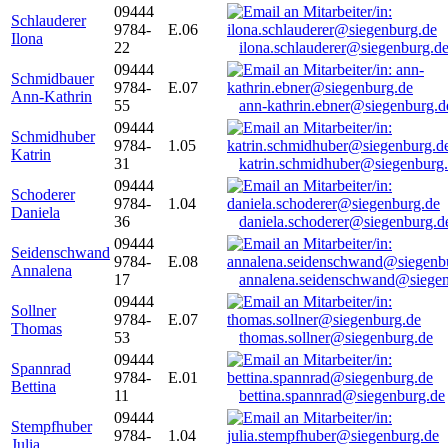
09444
Schlauderer
9784-
E.06
Ilona
22
ilona.schlauderer@siegenburg.d
09444
Schmidbauer
9784-
E.07
Ann-Kathrin
55
ann-kathrin.ebner@siegenburg.d
09444
Schmidhuber
9784-
1.05
Katrin
31
katrin.schmidhuber@siegenburg
09444
Schoderer
9784-
1.04
Daniela
36
daniela.schoderer@siegenburg.d
09444
Seidenschwand
9784-
E.08
Annalena
17
annalena.seidenschwand@siegen
09444
Sollner
9784-
E.07
Thomas
53
thomas.sollner@siegenburg.de
09444
Spannrad
9784-
E.01
Bettina
11
bettina.spannrad@siegenburg.de
09444
Stempfhuber
9784-
1.04
Julia