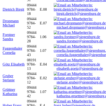
09444
Dietrich Birgit
9784-
E.08
18
birgit.dietrich@siegenburg.de
09444
Dropmann
9784-
E.07
Michael
52
michael.dropmann@siegenburg.
09444
Forstner
9784-
1.06
Sandra
28
sandra.forstner@siegenburg.de
09444
Fuggenthaler
9784-
1.07
Cornelia
43
cornelia.fuggenthaler@siegenbu
08191
Götz Elisabeth
9784-
E.04
13
elisabeth.goetz@siegenburg.de
09444
Gruber
9784-
E.02
Stefanie
12
stefanie.gruber@siegenburg.de
09444
Grüttner
9784-
1.07
Katharina
42
katharina.gruettner@siegenburg.
09444
Huber Franz
9784-
E 4