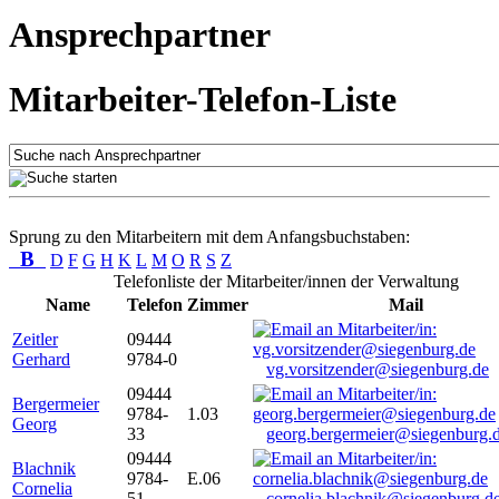
Ansprechpartner
Mitarbeiter-Telefon-Liste
Sprung zu den Mitarbeitern mit dem Anfangsbuchstaben:
B
D
F
G
H
K
L
M
O
R
S
Z
Telefonliste der Mitarbeiter/innen der Verwaltung
Name
Telefon
Zimmer
Mail
Zeitler
09444
Gerhard
9784-0
vg.vorsitzender@siegenburg.de
09444
Bergermeier
9784-
1.03
Georg
33
georg.bergermeier@siegenburg.
09444
Blachnik
9784-
E.06
Cornelia
51
cornelia.blachnik@siegenburg.d