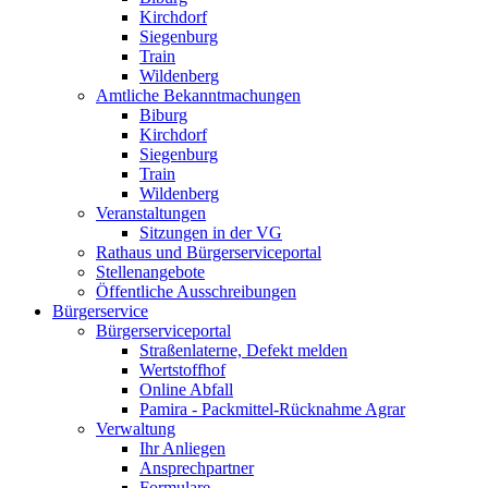
Kirchdorf
Siegenburg
Train
Wildenberg
Amtliche Bekanntmachungen
Biburg
Kirchdorf
Siegenburg
Train
Wildenberg
Veranstaltungen
Sitzungen in der VG
Rathaus und Bürgerserviceportal
Stellenangebote
Öffentliche Ausschreibungen
Bürgerservice
Bürgerserviceportal
Straßenlaterne, Defekt melden
Wertstoffhof
Online Abfall
Pamira - Packmittel-Rücknahme Agrar
Verwaltung
Ihr Anliegen
Ansprechpartner
Formulare