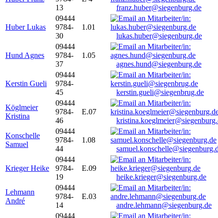
13
franz.huber@siegenburg.de
09444
Huber Lukas
9784-
1.01
30
lukas.huber@siegenburg.de
09444
Hund Agnes
9784-
1.05
37
agnes.hund@siegenburg.de
09444
Kerstin Gueli
9784-
45
kerstin.gueli@siegenbrug.de
09444
Köglmeier
9784-
E.07
Kristina
46
kristina.koeglmeier@siegenburg
09444
Konschelle
9784-
1.08
Samuel
44
samuel.konschelle@siegenburg.
09444
Krieger Heike
9784-
E.09
19
heike.krieger@siegenburg.de
09444
Lehmann
9784-
E.03
André
14
andre.lehmann@siegenburg.de
09444